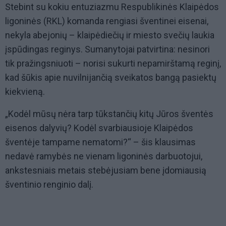
Stebint su kokiu entuziazmu Respublikinės Klaipėdos
ligoninės (RKL) komanda rengiasi šventinei eisenai,
nekyla abejonių – klaipėdiečių ir miesto svečių laukia
įspūdingas reginys. Sumanytojai patvirtina: nesinori
tik pražingsniuoti – norisi sukurti nepamirštamą reginį,
kad šūkis apie nuvilnijančią sveikatos bangą pasiektų
kiekvieną.
„Kodėl mūsų nėra tarp tūkstančių kitų Jūros šventės
eisenos dalyvių? Kodėl svarbiausioje Klaipėdos
šventėje tampame nematomi?“ – šis klausimas
nedavė ramybės ne vienam ligoninės darbuotojui,
ankstesniais metais stebėjusiam bene įdomiausią
šventinio renginio dalį.