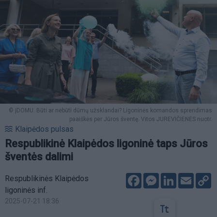
© ĮDOMU. Būti ar nebūti dūmų užsklandai? Ligoninės komandos sprendimas
paaiškės per Jūros šventę. Vitos JUREVIČIENĖS nuotr.
Klaipėdos pulsas
Respublikinė Klaipėdos ligoninė taps Jūros
šventės dalimi
Facebook
Messenger
LinkedIn
Email
C
Respublikinės Klaipėdos
L
ligoninės inf.
2025-07-21 18:36