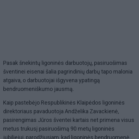
Pasak šnekintų ligoninės darbuotojų, pasiruošimas
šventinei eisenai šalia pagrindinių darbų tapo malonia
atgaiva, o darbuotojai išgyvena ypatingą
bendruomeniškumo jausmą.
Kaip pastebėjo Respublikinės Klaipėdos ligoninės
direktoriaus pavaduotoja Andželika Zavackienė,
pasirengimas Jūros šventei kartais net primena visus
metus trukusį pasiruošimą 90 metų ligoninės
jubiliejui, parodžiusiam, kad ligoninės bendruomenė