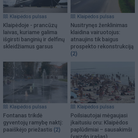
Klaipėdos pulsas
Klaipėdos pulsas
Klaipėdoje - prancūzų
Nusitrynęs ženklinimas
laivas, kuriame galima
klaidina vairuotojus:
išgirsti banginių ir delfinų
atnaujins tik baigus
skleidžiamus garsus
prospekto rekonstrukciją
(2)
Klaipėdos pulsas
Klaipėdos pulsas
Fontanas trikdė
Poilsiautojai mėgaujasi
gyventojų ramybę naktį:
įkaitusiu oru: Klaipėdos
paaiškėjo priežastis
(2)
paplūdimiai – sausakimši
(vaizdo įrašas)