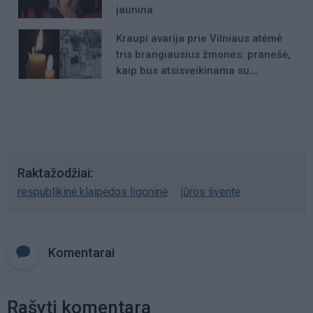
jaunina
Kraupi avarija prie Vilniaus atėmė
tris brangiausius žmones: pranešė,
kaip bus atsisveikinama su
mergaite, jos mama ir močiute
Raktažodžiai
respublikinė klaipėdos ligoninė
jūros šventė
Komentarai
Rašyti komentarą