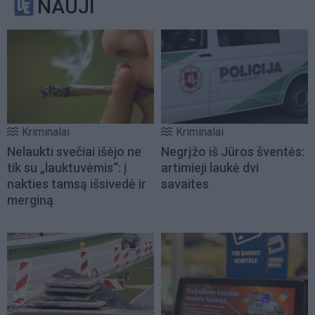
NAUJI
Kriminalai
Kriminalai
Nelaukti svečiai išėjo ne
Negrįžo iš Jūros šventės:
tik su „lauktuvėmis“: į
artimieji laukė dvi
nakties tamsą išsivedė ir
savaites
merginą