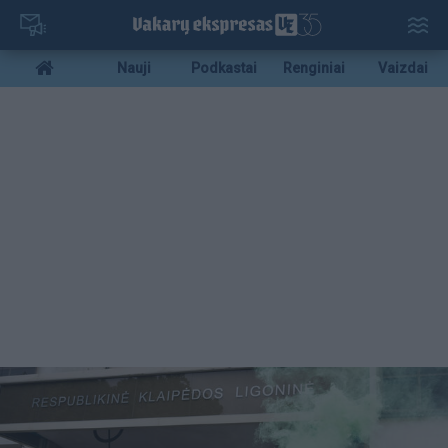
Pereiti
į
pagrindinį
Mobile
Nauji
Podkastai
Renginiai
Vaizdai
turinį
menu
bottom