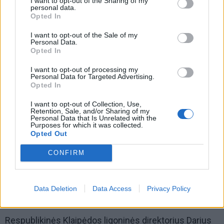
I want to opt-out of the Sharing of my
personal data.
Opted In
I want to opt-out of the Sale of my
Personal Data.
Opted In
I want to opt-out of processing my
Personal Data for Targeted Advertising.
Opted In
Ar dalyvavimas Jūros šventės eisenoje taps gražia
ligoninės tradicija? „Turime daug gražių idėjų, lieka tik
I want to opt-out of Collection, Use,
Retention, Sale, and/or Sharing of my
jas įgyvendinti. Norisi vis labiau įsitraukti į viešą
Personal Data that Is Unrelated with the
Purposes for which it was collected.
Klaipėdos gyvenimą ir būti miesto bendruomenės
Opted Out
dalimi: kad ne tik žmonės pas mus ateitų, bet ir mes
CONFIRM
eitume pas juos. Norime miesto šventėse ir
renginiuose būti matomi ir skleisti gerąją žinią apie
savo veiklą“, - reziumavo Žmogiškųjų išteklių ir
Data Deletion
Data Access
Privacy Policy
saugos darbe skyriaus vadovė.
Respublikinės Klaipėdos ligoninės direktorius Darius