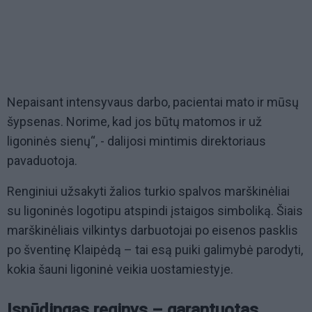
Nepaisant intensyvaus darbo, pacientai mato ir mūsų
šypsenas. Norime, kad jos būtų matomos ir už
ligoninės sienų“, - dalijosi mintimis direktoriaus
pavaduotoja.
Renginiui užsakyti žalios turkio spalvos marškinėliai
su ligoninės logotipu atspindi įstaigos simboliką. Šiais
marškinėliais vilkintys darbuotojai po eisenos pasklis
po šventinę Klaipėdą – tai esą puiki galimybė parodyti,
kokia šauni ligoninė veikia uostamiestyje.
Įspūdingas reginys – garantuotas