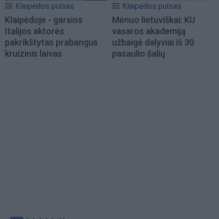
Klaipėdos pulsas
Klaipėdos pulsas
Klaipėdoje - garsios
Mėnuo lietuviškai: KU
Italijos aktorės
vasaros akademiją
pakrikštytas prabangus
užbaigė dalyviai iš 30
kruizinis laivas
pasaulio šalių