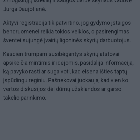
Žmogiškųjų išteklių ir saugos darbe skyriaus vadovė
Jurga Daujotienė.
Aktyvi registracija tik patvirtino, jog gydymo įstaigos
bendruomenei reikia tokios veiklos, o pasirengimas
šventei sujungė įvairių ligoninės skyrių darbuotojus.
Kasdien trumpam susibėgantys skyrių atstovai
apsikeičia mintimis ir idėjomis, pasidalija informacija,
ką pavyko rasti ar sugalvoti, kad eisena išties taptų
įspūdingu reginiu. Pašnekovai juokauja, kad vien ko
vertos diskusijos dėl dūmų užsklandos ar garso
takelio parinkimo.