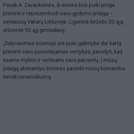
Pasak A. Zavackienės, ši eisena bus puiki proga
priminti ir reprezentuoti savo gydymo įstaigą –
seniausią Vakarų Lietuvoje. Ligoninė birželio 20-ąją
atšventė 92-ąjį gimtadienį.
„Dalyvavimas eisenoje yra puiki galimybė dar kartą
priminti savo puoselėjamas vertybes, parodyti, kad
esame mylimi ir vertinami savo pacientų. Į mūsų
įstaigą ateinantys žmonės pastebi mūsų komandos
bendruomeniškumą.