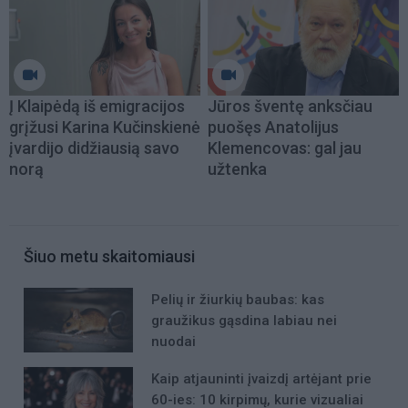
Į Klaipėdą iš emigracijos
Jūros šventę anksčiau
grįžusi Karina Kučinskienė
puošęs Anatolijus
įvardijo didžiausią savo
Klemencovas: gal jau
norą
užtenka
Šiuo metu skaitomiausi
Pelių ir žiurkių baubas: kas
graužikus gąsdina labiau nei
nuodai
Kaip atjauninti įvaizdį artėjant prie
60-ies: 10 kirpimų, kurie vizualiai