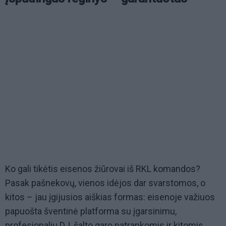
Ko gali tikėtis eisenos žiūrovai iš RKL komandos?
Pasak pašnekovų, vienos idėjos dar svarstomos, o
kitos – jau įgijusios aiškias formas: eisenoje važiuos
papuošta šventinė platforma su įgarsinimu,
profesionaliu DJ, šalto garo patrankomis ir kitomis