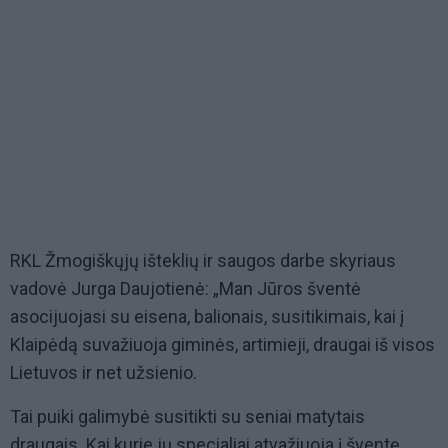
RKL Žmogiškųjų išteklių ir saugos darbe skyriaus
vadovė Jurga Daujotienė: „Man Jūros šventė
asocijuojasi su eisena, balionais, susitikimais, kai į
Klaipėdą suvažiuoja giminės, artimieji, draugai iš visos
Lietuvos ir net užsienio.
Tai puiki galimybė susitikti su seniai matytais
draugais. Kai kurie jų specialiai atvažiuoja į šventę.