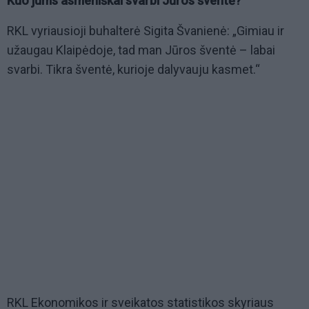
Kuo jums asmeniškai svarbi Jūros šventė?
RKL vyriausioji buhalterė Sigita Švanienė: „Gimiau ir
užaugau Klaipėdoje, tad man Jūros šventė – labai
svarbi. Tikra šventė, kurioje dalyvauju kasmet.“
RKL Ekonomikos ir sveikatos statistikos skyriaus