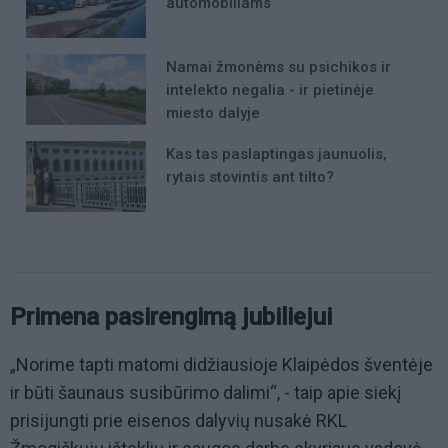
automobiliams
Namai žmonėms su psichikos ir
intelekto negalia - ir pietinėje
miesto dalyje
Kas tas paslaptingas jaunuolis,
rytais stovintis ant tilto?
Primena pasirengimą jubiliejui
„Norime tapti matomi didžiausioje Klaipėdos šventėje
ir būti šaunaus susibūrimo dalimi“, - taip apie siekį
prisijungti prie eisenos dalyvių nusakė RKL