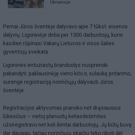
Ukrainoje
Pernai Jūros šventėje dalyvavo apie 7 tūkst. eisenos
dalyvių. Ligoninėje dirba per 1500 darbuotojų, kurie
kasdien rūpinasi Vakarų Lietuvos ir visos šalies
gyventojų sveikata.
Ligoninės entuziastų branduolys nusprendė
pabandyti: paklausinėję vieno kito ir, sulaukę pritarimo,
surengė registraciją norinčiųjų dalyvauti Jūros
šventėje.
Registracijos aktyvumas pranoko net drąsiausius
lūkesčius – vietoj planuotų keliasdešimties
užsiregistravo net keli šimtai darbuotojų. Jų būtų buvę
dar daugiau, tačiau norinčiųjų skaičių teko riboti dėl