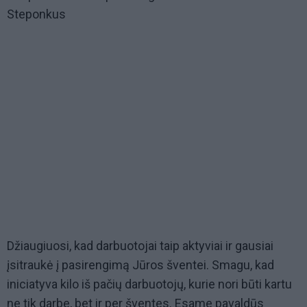
Steponkus
Džiaugiuosi, kad darbuotojai taip aktyviai ir gausiai
įsitraukė į pasirengimą Jūros šventei. Smagu, kad
iniciatyva kilo iš pačių darbuotojų, kurie nori būti kartu
ne tik darbe, bet ir per šventes. Esame pavaldūs