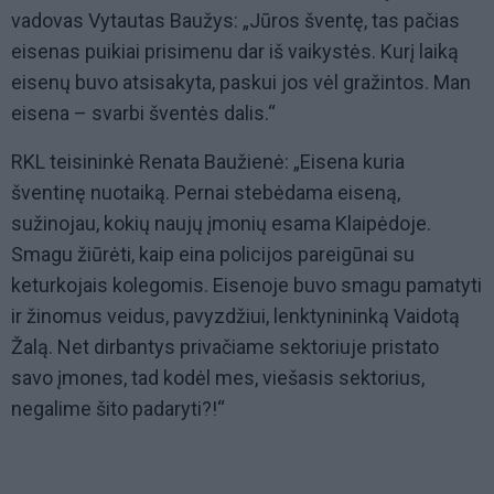
vadovas Vytautas Baužys: „Jūros šventę, tas pačias
eisenas puikiai prisimenu dar iš vaikystės. Kurį laiką
eisenų buvo atsisakyta, paskui jos vėl gražintos. Man
eisena – svarbi šventės dalis.“
RKL teisininkė Renata Baužienė: „Eisena kuria
šventinę nuotaiką. Pernai stebėdama eiseną,
sužinojau, kokių naujų įmonių esama Klaipėdoje.
Smagu žiūrėti, kaip eina policijos pareigūnai su
keturkojais kolegomis. Eisenoje buvo smagu pamatyti
ir žinomus veidus, pavyzdžiui, lenktynininką Vaidotą
Žalą. Net dirbantys privačiame sektoriuje pristato
savo įmones, tad kodėl mes, viešasis sektorius,
negalime šito padaryti?!“