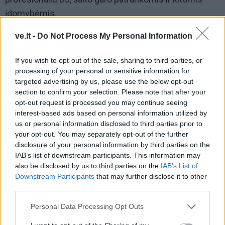
įdomybėmis.
„Jeigu tik kolegos žinotų, kas yra suplanuota,
ve.lt -
Do Not Process My Personal Information
norinčiųjų prisijungti prie eisenos būtų dvigubai
If you wish to opt-out of the sale, sharing to third parties, or
daugiau“, - intrigavo RKL Informacinių technologijų
processing of your personal or sensitive information for
skyriaus vadovas Tomas Rekašius.
targeted advertising by us, please use the below opt-out
section to confirm your selection. Please note that after your
Ligoninė ketina pateisinti savo vardą, tad šventės
opt-out request is processed you may continue seeing
dalyviams bei eisenos žiūrovams bus dalijami „vaistai
interest-based ads based on personal information utilized by
us or personal information disclosed to third parties prior to
ir vitaminai nuo visų ligų“, taip įprasminant renginiui
your opt-out. You may separately opt-out of the further
sugalvotą šūkį „Sveikata – mūsų banga!“
disclosure of your personal information by third parties on the
IAB’s list of downstream participants. This information may
also be disclosed by us to third parties on the
IAB’s List of
Downstream Participants
that may further disclose it to other
third parties.
Personal Data Processing Opt Outs