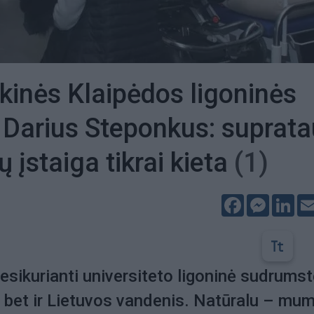
kinės Klaipėdos ligoninės
Darius Steponkus: suprata
 įstaiga tikrai kieta
(1)
Facebook
Messeng
Lin
esikurianti universiteto ligoninė sudrumst
, bet ir Lietuvos vandenis. Natūralu – mu