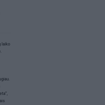
i
 laiko
.
ugiau.
s
eta“,
ais