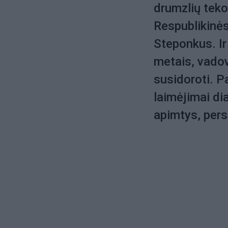
drumzlių teko 
Respublikinės
Steponkus. Ir
metais, vadov
susidoroti. Pa
laimėjimai d
apimtys, pers