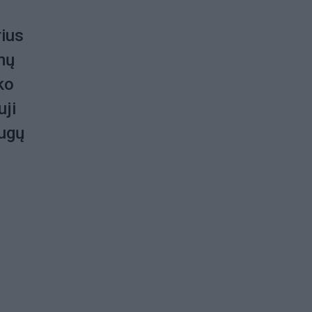
rius
mų
ko
uji
augų