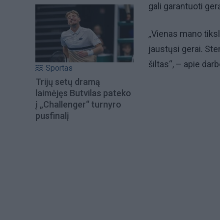
gali garantuoti ger
„Vienas mano tiksl
jaustųsi gerai. St
šiltas“, – apie darb
Sportas
Trijų setų dramą
laimėjęs Butvilas pateko
į „Challenger“ turnyro
pusfinalį