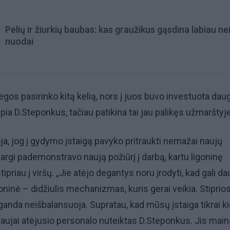
Pelių ir žiurkių baubas: kas graužikus gąsdina labiau ne
nuodai
egos pasirinko kitą kelią, nors į juos buvo investuota daug
epia D.Steponkus, tačiau patikina tai jau palikęs užmarštyje
ja, jog į gydymo įstaigą pavyko pritraukti nemažai naujų
dargi pademonstravo naują požiūrį į darbą, kartu ligoninę
ipriau į viršų. „Jie atėjo degantys noru įrodyti, kad gali da
oninė – didžiulis mechanizmas, kuris gerai veikia. Stiprio
ganda neišbalansuoja. Supratau, kad mūsų įstaiga tikrai ki
naujai atėjusio personalo nuteiktas D.Steponkus. Jis main