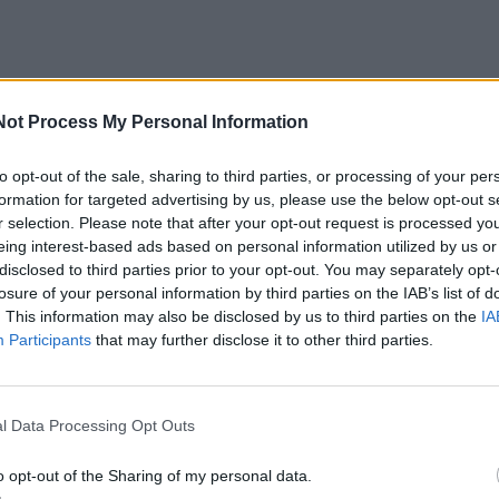
Not Process My Personal Information
to opt-out of the sale, sharing to third parties, or processing of your per
rbai – ne mažiau našūs: ligoninė planuoja plėsti ir
formation for targeted advertising by us, please use the below opt-out s
r selection. Please note that after your opt-out request is processed y
os skyrius bei padalinius.
eing interest-based ads based on personal information utilized by us or
disclosed to third parties prior to your opt-out. You may separately opt-
ė atradimais
losure of your personal information by third parties on the IAB’s list of
. This information may also be disclosed by us to third parties on the
IA
Participants
that may further disclose it to other third parties.
, kad aklas pasitikėjimas – ne visada gerai. Pats per d
. Manau, kad jie nepadarys kiaulystės, bet kartais ima ir
i galėjo būti praradimų metai. Bet!..– intriga pasakojimą
l Data Processing Opt Outs
s, kai susitikome aptarti praėjusių metų rezultatų. Klaip
o opt-out of the Sharing of my personal data.
vykusių gydymo įstaigų jungties buvo aštrūs – viso to aidai