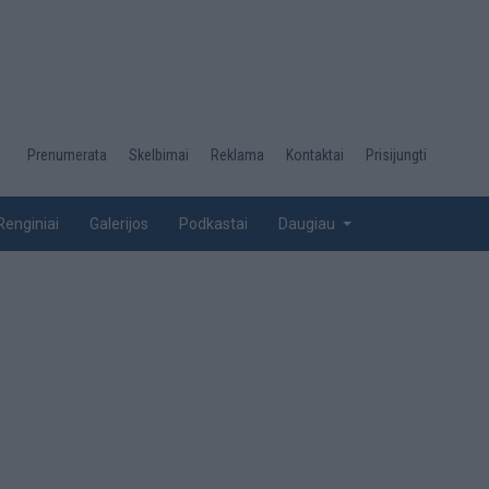
Desktop
Prenumerata
Skelbimai
Reklama
Kontaktai
Prisijungti
menu
top
Renginiai
Galerijos
Podkastai
Daugiau