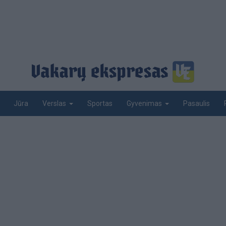
Jūra
Sportas
Pasaulis
Verslas
Gyvenimas