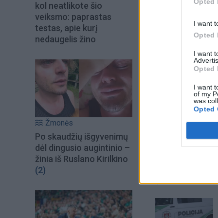
Opted 
kol neatlikote šio
pasiekė ir RKL. Pe
veiksmo: paprastas
I want t
testas, apie kurį
Opted 
nedaugelis žino
I want 
Advertis
Opted 
I want t
of my P
was col
Opted 
Žmonės
Po skaudžių išgyvenimų
dėl dingusio augintinio –
žinia iš Ruslano Kirilkino
(2)
Šiuo metu skait