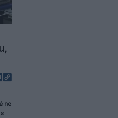
u,
er
kedIn
Email
Copy
Link
ė ne
ms