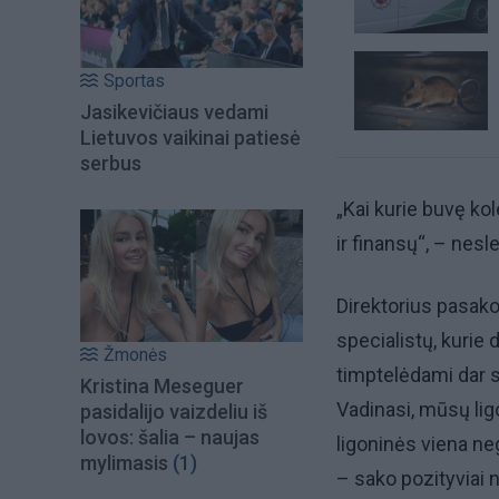
Sportas
Jasikevičiaus vedami
Lietuvos vaikinai patiesė
serbus
„Kai kurie buvę kol
ir finansų“, – nesl
Direktorius pasako
specialistų, kurie 
Žmonės
timptelėdami dar st
Kristina Meseguer
Vadinasi, mūsų lig
pasidalijo vaizdeliu iš
lovos: šalia – naujas
ligoninės viena ne
mylimasis
(1)
– sako pozityviai 