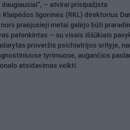
daugiausiai“, – atvirai prisipažįsta
 Klaipėdos ligoninės (RKL) direktorius Da
 nors praėjusieji metai galėjo būti praradi
as patenkintas – su visais iššūkiais pavy
darytas proveržis psichiatrijos srityje, na
iagnostiniuose tyrimuose, augančios pasl
onalo atsidavimas veikti.