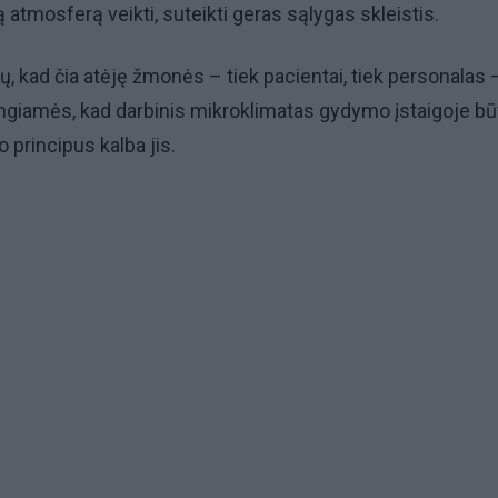
ą atmosferą veikti, suteikti geras sąlygas skleistis.
ų, kad čia atėję žmonės – tiek pacientai, tiek personalas 
engiamės, kad darbinis mikroklimatas gydymo įstaigoje bū
o principus kalba jis.