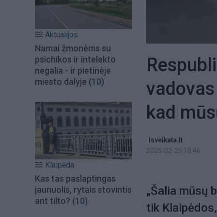
Aktualijos
Namai žmonėms su
Respubli
psichikos ir intelekto
negalia - ir pietinėje
miesto dalyje
(10)
vadovas 
kad mūsų
lsveikata.lt
2025-02-25 10:46
Klaipėda
Kas tas paslaptingas
„Šalia mūsų b
jaunuolis, rytais stovintis
ant tilto?
(10)
tik Klaipėdos