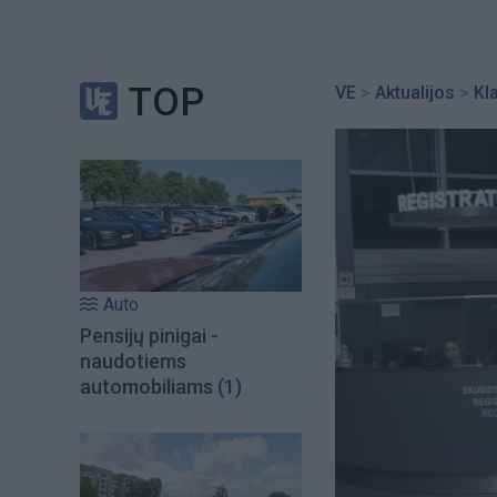
TOP
VE
>
Aktualijos
>
Kl
Auto
Pensijų pinigai -
naudotiems
automobiliams
(1)