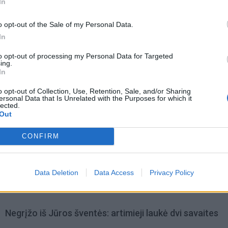
In
rsonalo stygių jaučiantys kaimynai viliojo ligoninės medik
o opt-out of the Sale of my Personal Data.
In
to opt-out of processing my Personal Data for Targeted
ing.
In
o opt-out of Collection, Use, Retention, Sale, and/or Sharing
ersonal Data that Is Unrelated with the Purposes for which it
lected.
Out
CONFIRM
Data Deletion
Data Access
Privacy Policy
omiausi
Negrįžo iš Jūros šventės: artimieji laukė dvi savaites