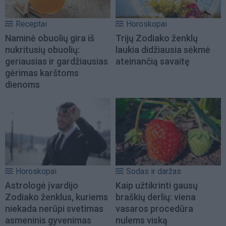
Receptai
Horoskopai
Naminė obuolių gira iš
Trijų Zodiako ženklų
nukritusių obuolių:
laukia didžiausia sėkmė
geriausias ir gardžiausias
ateinančią savaitę
gėrimas karštoms
dienoms
Horoskopai
Sodas ir daržas
Astrologė įvardijo
Kaip užtikrinti gausų
Zodiako ženklus, kuriems
braškių derlių: viena
niekada nerūpi svetimas
vasaros procedūra
asmeninis gyvenimas
nulems viską