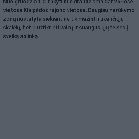
Nuo gruodžio 1 d. rūkyti bus draudžiama dar 25-iose
viešose Klaipėdos rajono vietose. Daugiau nerūkymo
zonų nustatyta siekiant ne tik mažinti rūkančiųjų
skaičių, bet ir užtikrinti vaikų ir suaugusiųjų teises į
sveiką aplinką.