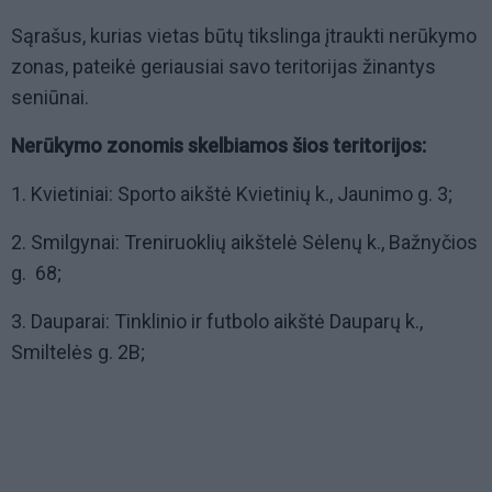
Sąrašus, kurias vietas būtų tikslinga įtraukti nerūkymo
zonas, pateikė geriausiai savo teritorijas žinantys
seniūnai.
Nerūkymo zonomis skelbiamos šios teritorijos:
1. Kvietiniai: Sporto aikštė Kvietinių k., Jaunimo g. 3;
2. Smilgynai: Treniruoklių aikštelė Sėlenų k., Bažnyčios
g. 68;
3. Dauparai: Tinklinio ir futbolo aikštė Dauparų k.,
Smiltelės g. 2B;