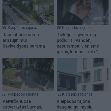
Klaipėdos rajonas
Klaipėdos rajonas
Daugiabučių namų
Tiekėjo ir gyventojų
atnaujinimui –
požiūris į vandenį
Savivaldybės parama
nesutampa: vieniems -
geras, kitiems - ne
(1)
Klaipėdos rajonas
Klaipėdos rajonas
Veiviržėnuose
Klaipėdos rajone –
sutvarkytas Lurdas,
daugiau galimybių