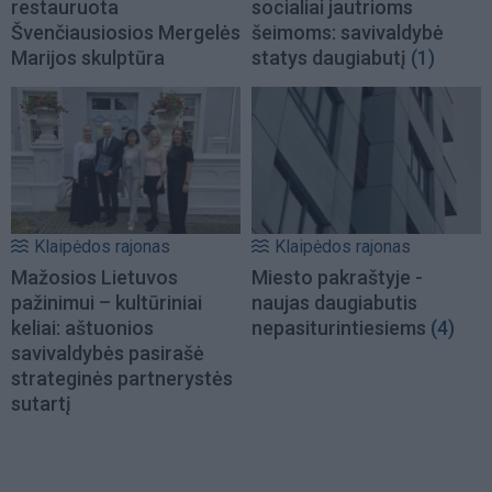
restauruota
socialiai jautrioms
Švenčiausiosios Mergelės
šeimoms: savivaldybė
Marijos skulptūra
statys daugiabutį
(1)
Klaipėdos rajonas
Klaipėdos rajonas
Mažosios Lietuvos
Miesto pakraštyje -
pažinimui – kultūriniai
naujas daugiabutis
keliai: aštuonios
nepasiturintiesiems
(4)
savivaldybės pasirašė
strateginės partnerystės
sutartį