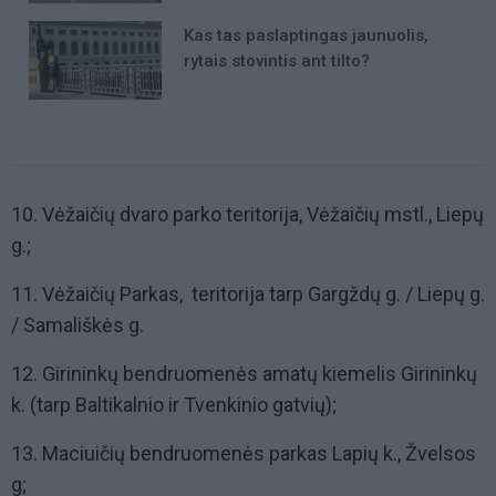
Kas tas paslaptingas jaunuolis,
rytais stovintis ant tilto?
10. Vėžaičių dvaro parko teritorija, Vėžaičių mstl., Liepų
g.;
11. Vėžaičių Parkas, teritorija tarp Gargždų g. / Liepų g.
/ Samališkės g.
12. Girininkų bendruomenės amatų kiemelis Girininkų
k. (tarp Baltikalnio ir Tvenkinio gatvių);
13. Maciuičių bendruomenės parkas Lapių k., Žvelsos
g;