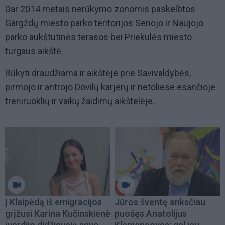
Dar 2014 metais nerūkymo zonomis paskelbtos
Gargždų miesto parko teritorijos Senojo ir Naujojo
parko aukštutinės terasos bei Priekulės miesto
turgaus aikštė.
Rūkyti draudžiama ir aikštėje prie Savivaldybės,
pirmojo ir antrojo Dovilų karjerų ir netoliese esančioje
treniruoklių ir vaikų žaidimų aikštelėje.
Į Klaipėdą iš emigracijos
Jūros šventę anksčiau
grįžusi Karina Kučinskienė
puošęs Anatolijus