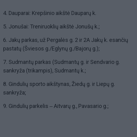
4. Dauparai: Krepšinio aikštė Dauparų k.
5. Jonušai: Treniruoklių aikštė Jonušų k.;
6. Jakų parkas, už Pergalės g. 2 ir 2A Jakų k. esančių
pastatų (Šviesos g./Eglynų g./Bajorų g.);
7. Sudmantų parkas (Sudmantų g. ir Sendvario g.
sankryža (trikampis), Sudmantų k.;
8. Gindulių sporto aikštynas, Žiedų g. ir Liepų g.
sankryža;
9. Gindulių parkelis ‒ Aitvarų g., Pavasario g.;