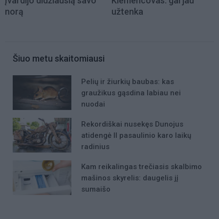
įvardijo didžiausią savo
Klemencovas: gal jau
norą
užtenka
Šiuo metu skaitomiausi
Pelių ir žiurkių baubas: kas
graužikus gąsdina labiau nei
nuodai
Rekordiškai nusekęs Dunojus
atidengė II pasaulinio karo laikų
radinius
Kam reikalingas trečiasis skalbimo
mašinos skyrelis: daugelis jį
sumaišo