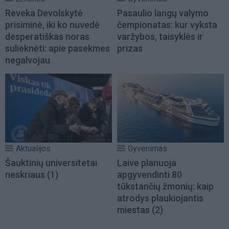
Reveka Devolskytė
Pasaulio langų valymo
prisiminė, iki ko nuvedė
čempionatas: kur vyksta
desperatiškas noras
varžybos, taisyklės ir
sulieknėti: apie pasekmes
prizas
negalvojau
Aktualijos
Gyvenimas
Šauktinių universitetai
Laive planuoja
neskriaus
(1)
apgyvendinti 80
tūkstančių žmonių: kaip
atrodys plaukiojantis
miestas
(2)