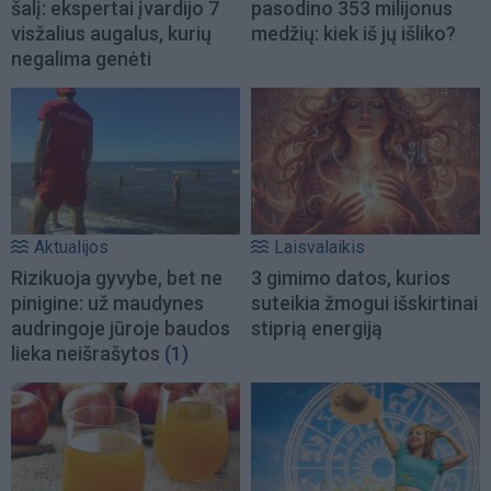
šalį: ekspertai įvardijo 7
pasodino 353 milijonus
visžalius augalus, kurių
medžių: kiek iš jų išliko?
negalima genėti
Aktualijos
Laisvalaikis
Rizikuoja gyvybe, bet ne
3 gimimo datos, kurios
pinigine: už maudynes
suteikia žmogui išskirtinai
audringoje jūroje baudos
stiprią energiją
lieka neišrašytos
(1)