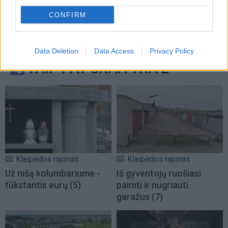
CONFIRM
Data Deletion
Data Access
Privacy Policy
TAIP PAT SKAITYKITE
Klaipėdos rajonas
Klaipėdos rajonas
Už nišą kolumbariume -
Iš gyventojų ruošiasi
tūkstantis eurų
(5)
paimti ir nugriauti
garažus
(7)