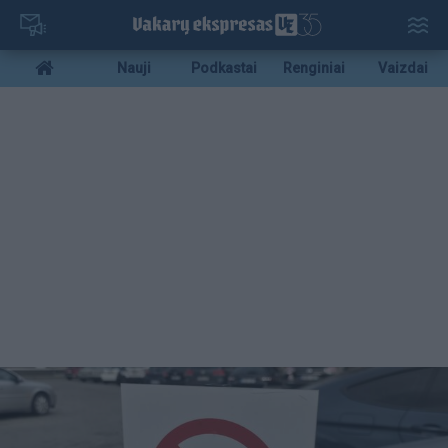
Pereiti
į
pagrindinį
Mobile
Nauji
Podkastai
Renginiai
Vaizdai
turinį
menu
bottom