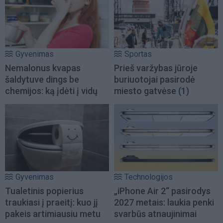
Gyvenimas
Sportas
Nemalonus kvapas
Prieš varžybas jūroje
šaldytuve dings be
buriuotojai pasirodė
chemijos: ką įdėti į vidų
miesto gatvėse
(1)
Gyvenimas
Technologijos
Tualetinis popierius
„iPhone Air 2“ pasirodys
traukiasi į praeitį: kuo jį
2027 metais: laukia penki
pakeis artimiausiu metu
svarbūs atnaujinimai