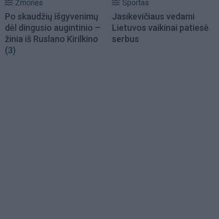
Žmonės
Sportas
Po skaudžių išgyvenimų
Jasikevičiaus vedami
dėl dingusio augintinio –
Lietuvos vaikinai patiesė
žinia iš Ruslano Kirilkino
serbus
(3)
Load
More