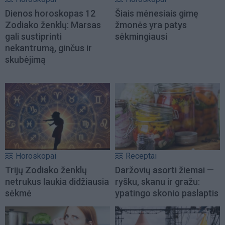
Dienos horoskopas 12
Šiais mėnesiais gimę
Zodiako ženklų: Marsas
žmonės yra patys
gali sustiprinti
sėkmingiausi
nekantrumą, ginčus ir
skubėjimą
Horoskopai
Receptai
Trijų Zodiako ženklų
Daržovių asorti žiemai —
netrukus laukia didžiausia
ryšku, skanu ir gražu:
sėkmė
ypatingo skonio paslaptis