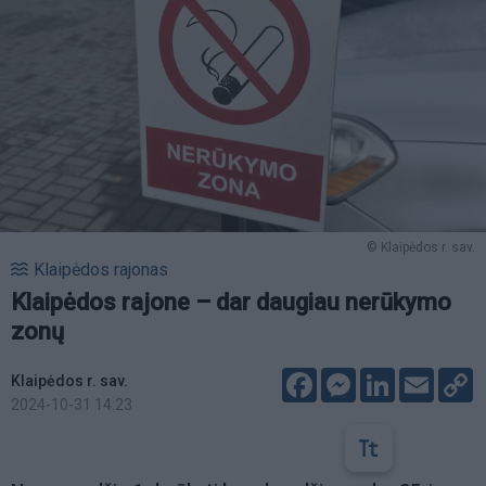
© Klaipėdos r. sav.
Klaipėdos rajonas
Klaipėdos rajone – dar daugiau nerūkymo
zonų
Facebook
Messenger
LinkedIn
Email
C
Klaipėdos r. sav.
L
2024-10-31 14:23