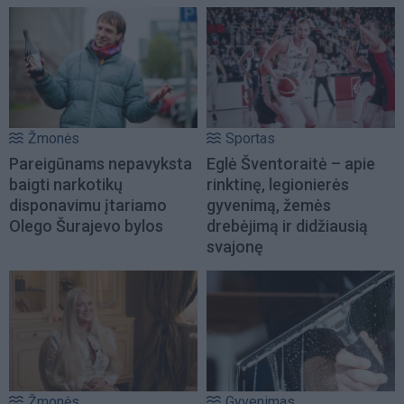
Žmonės
Sportas
Pareigūnams nepavyksta
Eglė Šventoraitė – apie
baigti narkotikų
rinktinę, legionierės
disponavimu įtariamo
gyvenimą, žemės
Olego Šurajevo bylos
drebėjimą ir didžiausią
svajonę
Žmonės
Gyvenimas