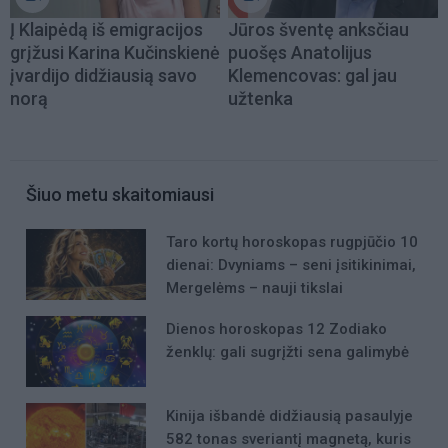
Į Klaipėdą iš emigracijos
Jūros šventę anksčiau
grįžusi Karina Kučinskienė
puošęs Anatolijus
įvardijo didžiausią savo
Klemencovas: gal jau
norą
užtenka
Šiuo metu skaitomiausi
Taro kortų horoskopas rugpjūčio 10
dienai: Dvyniams – seni įsitikinimai,
Mergelėms – nauji tikslai
Dienos horoskopas 12 Zodiako
ženklų: gali sugrįžti sena galimybė
Kinija išbandė didžiausią pasaulyje
582 tonas sveriantį magnetą, kuris