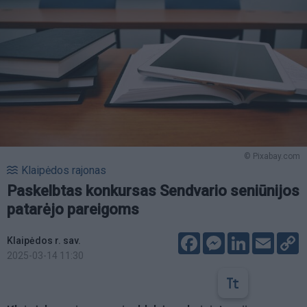
© Pixabay.com
Klaipėdos rajonas
Paskelbtas konkursas Sendvario seniūnijos
patarėjo pareigoms
Facebook
Messenger
LinkedIn
Email
C
Klaipėdos r. sav.
L
2025-03-14 11:30