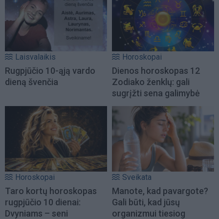
Laisvalaikis
Horoskopai
Rugpjūčio 10-ąją vardo
Dienos horoskopas 12
dieną švenčia
Zodiako ženklų: gali
sugrįžti sena galimybė
Horoskopai
Sveikata
Taro kortų horoskopas
Manote, kad pavargote?
rugpjūčio 10 dienai:
Gali būti, kad jūsų
Dvyniams – seni
organizmui tiesiog