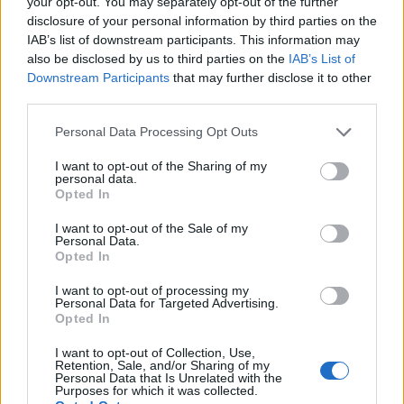
your opt-out. You may separately opt-out of the further
disclosure of your personal information by third parties on the
IAB’s list of downstream participants. This information may
also be disclosed by us to third parties on the
IAB’s List of
Downstream Participants
that may further disclose it to other
third parties.
Personal Data Processing Opt Outs
I want to opt-out of the Sharing of my
NAUJI
personal data.
Opted In
I want to opt-out of the Sale of my
Personal Data.
Opted In
I want to opt-out of processing my
Personal Data for Targeted Advertising.
Opted In
Sportas
Sodas ir daržas
I want to opt-out of Collection, Use,
Paryžiuje – gausus
Pomidorai trūkinėja
Retention, Sale, and/or Sharing of my
Personal Data that Is Unrelated with the
Lietuvos plaukikų būrys: į
tiesiog ant krūmo: kuo
Purposes for which it was collected.