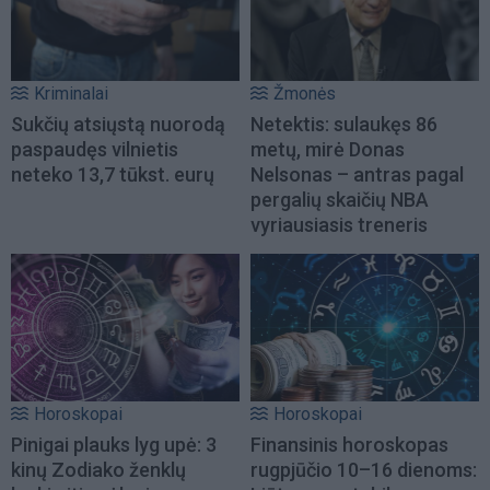
Kriminalai
Žmonės
Sukčių atsiųstą nuorodą
Netektis: sulaukęs 86
paspaudęs vilnietis
metų, mirė Donas
neteko 13,7 tūkst. eurų
Nelsonas – antras pagal
pergalių skaičių NBA
vyriausiasis treneris
Horoskopai
Horoskopai
Pinigai plauks lyg upė: 3
Finansinis horoskopas
kinų Zodiako ženklų
rugpjūčio 10–16 dienoms: