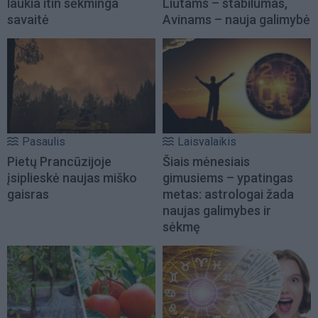
laukia itin sėkminga
Liūtams – stabilumas,
savaitė
Avinams – nauja galimybė
Pasaulis
Laisvalaikis
Pietų Prancūzijoje
Šiais mėnesiais
įsiplieskė naujas miško
gimusiems – ypatingas
gaisras
metas: astrologai žada
naujas galimybes ir
sėkmę