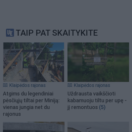
TAIP PAT SKAITYKITE
Klaipėdos rajonas
Klaipėdos rajonas
Atgims du legendiniai
Uždrausta vaikščioti
pėsčiųjų tiltai per Miniją:
kabamuoju tiltu per upę -
vienas jungia net du
jį remontuos
(5)
rajonus