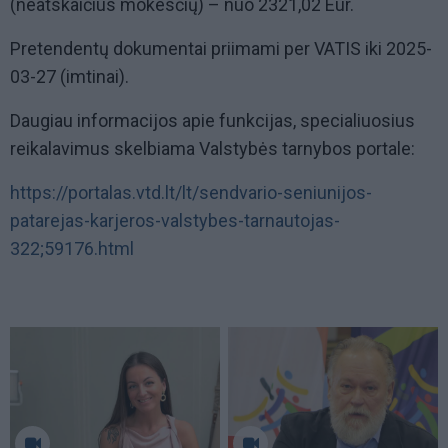
(neatskaičius mokesčių) – nuo 2321,02 Eur.
Pretendentų dokumentai priimami per VATIS iki 2025-
03-27 (imtinai).
Daugiau informacijos apie funkcijas, specialiuosius
reikalavimus skelbiama Valstybės tarnybos portale:
https://portalas.vtd.lt/lt/sendvario-seniunijos-
patarejas-karjeros-valstybes-tarnautojas-
322;59176.html