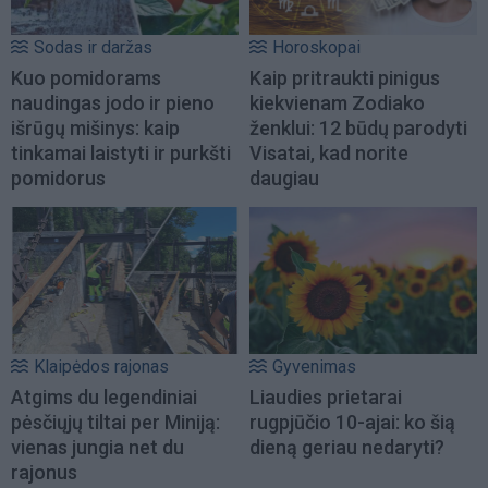
Sodas ir daržas
Horoskopai
Kuo pomidorams
Kaip pritraukti pinigus
naudingas jodo ir pieno
kiekvienam Zodiako
išrūgų mišinys: kaip
ženklui: 12 būdų parodyti
tinkamai laistyti ir purkšti
Visatai, kad norite
pomidorus
daugiau
Klaipėdos rajonas
Gyvenimas
Atgims du legendiniai
Liaudies prietarai
pėsčiųjų tiltai per Miniją:
rugpjūčio 10-ajai: ko šią
vienas jungia net du
dieną geriau nedaryti?
rajonus