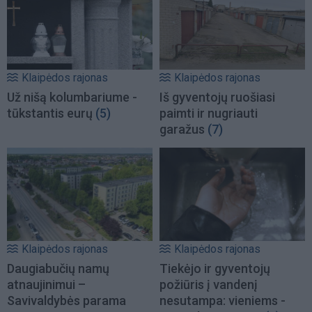
Klaipėdos rajonas
Klaipėdos rajonas
Už nišą kolumbariume -
Iš gyventojų ruošiasi
tūkstantis eurų
(5)
paimti ir nugriauti
garažus
(7)
Klaipėdos rajonas
Klaipėdos rajonas
Daugiabučių namų
Tiekėjo ir gyventojų
atnaujinimui –
požiūris į vandenį
Savivaldybės parama
nesutampa: vieniems -