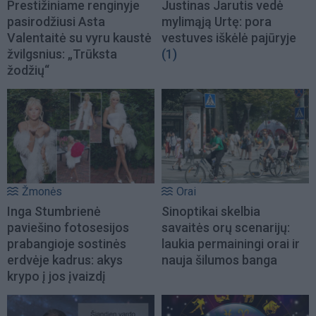
Prestižiniame renginyje
Justinas Jarutis vedė
pasirodžiusi Asta
mylimąją Urtę: pora
Valentaitė su vyru kaustė
vestuves iškėlė pajūryje
žvilgsnius: „Trūksta
(1)
žodžių“
Žmonės
Orai
Inga Stumbrienė
Sinoptikai skelbia
paviešino fotosesijos
savaitės orų scenarijų:
prabangioje sostinės
laukia permainingi orai ir
erdvėje kadrus: akys
nauja šilumos banga
krypo į jos įvaizdį