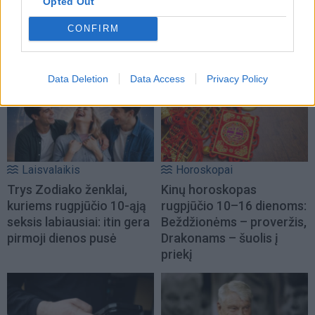
startą stos septyni
juos palaistyti rugpjūtį,
Opted Out
olimpiečiai
kad išsaugotumėte
CONFIRM
derlių?
Data Deletion
Data Access
Privacy Policy
Laisvalaikis
Horoskopai
Trys Zodiako ženklai,
Kinų horoskopas
kuriems rugpjūčio 10-ąją
rugpjūčio 10–16 dienoms:
seksis labiausiai: itin gera
Beždžionėms – proveržis,
pirmoji dienos pusė
Drakonams – šuolis į
priekį