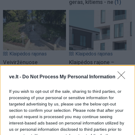
geras, kitiems - ne
(1)
Klaipėdos rajonas
Klaipėdos rajonas
Veiviržėnuose
Klaipėdos rajone –
sutvarkytas Lurdas,
daugiau galimybių
restauruota
socialiai jautrioms
ve.lt -
Do Not Process My Personal Information
Švenčiausiosios Mergelės
šeimoms: savivaldybė
Marijos skulptūra
statys daugiabutį
(1)
If you wish to opt-out of the sale, sharing to third parties, or
processing of your personal or sensitive information for
targeted advertising by us, please use the below opt-out
section to confirm your selection. Please note that after your
opt-out request is processed you may continue seeing
interest-based ads based on personal information utilized by
us or personal information disclosed to third parties prior to