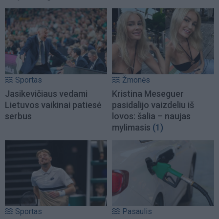
Sportas
Žmonės
Jasikevičiaus vedami
Kristina Meseguer
Lietuvos vaikinai patiesė
pasidalijo vaizdeliu iš
serbus
lovos: šalia – naujas
mylimasis
(1)
Sportas
Pasaulis