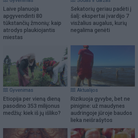
Gyvenimas
Sodas ir daržas
Laive planuoja
Sekatorių geriau padėti į
apgyvendinti 80
šalį: ekspertai įvardijo 7
tūkstančių žmonių: kaip
visžalius augalus, kurių
atrodys plaukiojantis
negalima genėti
miestas
Gyvenimas
Aktualijos
Etiopija per vieną dieną
Rizikuoja gyvybe, bet ne
pasodino 353 milijonus
pinigine: už maudynes
medžių: kiek iš jų išliko?
audringoje jūroje baudos
lieka neišrašytos