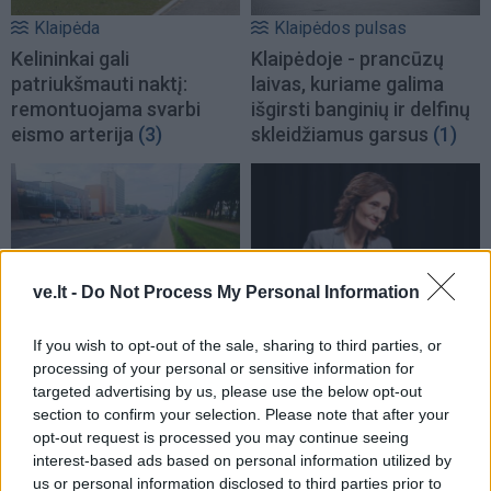
Klaipėda
Klaipėdos pulsas
Kelininkai gali
Klaipėdoje - prancūzų
patriukšmauti naktį:
laivas, kuriame galima
remontuojama svarbi
išgirsti banginių ir delfinų
eismo arterija
(3)
skleidžiamus garsus
(1)
ve.lt -
Do Not Process My Personal Information
Klaipėdos pulsas
Lietuva
If you wish to opt-out of the sale, sharing to third parties, or
Nusitrynęs ženklinimas
Čmilytė-Nielsen
processing of your personal or sensitive information for
klaidina vairuotojus:
neatmeta idėjos
targeted advertising by us, please use the below opt-out
atnaujins tik baigus
kandidatuoti į
section to confirm your selection. Please note that after your
prospekto rekonstrukciją
prezidentus
(23)
opt-out request is processed you may continue seeing
(5)
interest-based ads based on personal information utilized by
us or personal information disclosed to third parties prior to