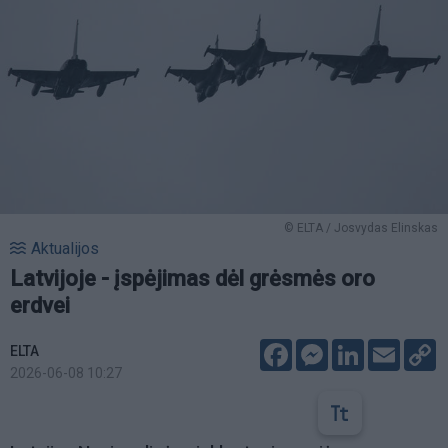
© ELTA / Josvydas Elinskas
Aktualijos
Latvijoje - įspėjimas dėl grėsmės oro
erdvei
Facebook
Messenger
LinkedIn
Email
C
ELTA
L
2026-06-08 10:27