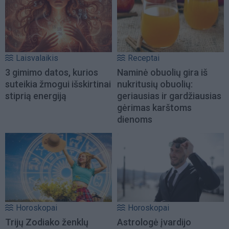
Laisvalaikis
Receptai
3 gimimo datos, kurios
Naminė obuolių gira iš
suteikia žmogui išskirtinai
nukritusių obuolių:
stiprią energiją
geriausias ir gardžiausias
gėrimas karštoms
dienoms
Horoskopai
Horoskopai
Trijų Zodiako ženklų
Astrologė įvardijo