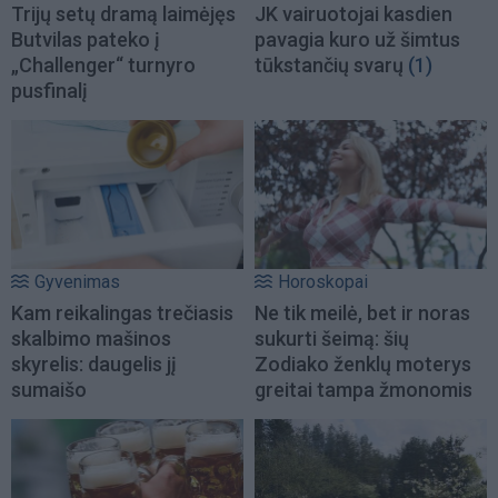
Trijų setų dramą laimėjęs
JK vairuotojai kasdien
Butvilas pateko į
pavagia kuro už šimtus
„Challenger“ turnyro
tūkstančių svarų
(1)
pusfinalį
Gyvenimas
Horoskopai
Kam reikalingas trečiasis
Ne tik meilė, bet ir noras
skalbimo mašinos
sukurti šeimą: šių
skyrelis: daugelis jį
Zodiako ženklų moterys
sumaišo
greitai tampa žmonomis