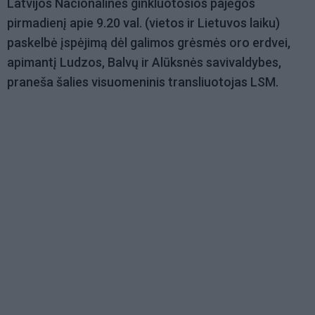
Latvijos Nacionalinės ginkluotosios pajėgos
pirmadienį apie 9.20 val. (vietos ir Lietuvos laiku)
paskelbė įspėjimą dėl galimos grėsmės oro erdvei,
apimantį Ludzos, Balvų ir Alūksnės savivaldybes,
praneša šalies visuomeninis transliuotojas LSM.