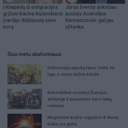
Į Klaipėdą iš emigracijos
Jūros šventę anksčiau
grįžusi Karina Kučinskienė
puošęs Anatolijus
įvardijo didžiausią savo
Klemencovas: gal jau
norą
užtenka
Šiuo metu skaitomiausi
Geltonuoja agurkų lapai: kalta ne
liga, o viena dažna klaida
Rekordiškai nusekęs Dunojus
atidengė II pasaulinio karo laikų
radinius
Magnetinė audra rugpjūčio 8 dieną:
kokia jos galia