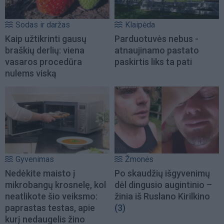
Sodas ir daržas
Klaipėda
Kaip užtikrinti gausų
Parduotuvės nebus -
braškių derlių: viena
atnaujinamo pastato
vasaros procedūra
paskirtis liks ta pati
nulems viską
Gyvenimas
Žmonės
Nedėkite maisto į
Po skaudžių išgyvenimų
mikrobangų krosnelę, kol
dėl dingusio augintinio –
neatlikote šio veiksmo:
žinia iš Ruslano Kirilkino
paprastas testas, apie
(3)
kurį nedaugelis žino