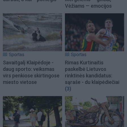
Vėžiams — emocijos
Sportas
Sportas
Savaitgalį Klaipėdoje -
Rimas Kurtinaitis
daug sporto: veiksmas
paskelbė Lietuvos
virs penkiose skirtingose
rinktinės kandidatus:
miesto vietose
sąraše - du klaipėdiečiai
(3)