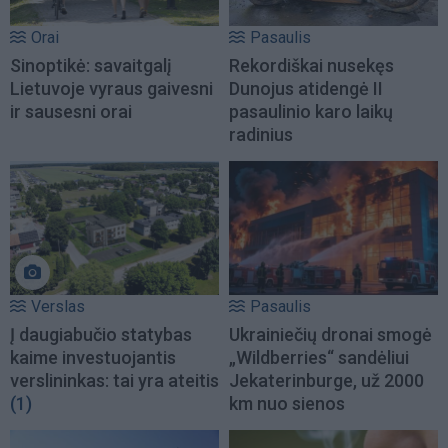
Orai
Pasaulis
Sinoptikė: savaitgalį
Rekordiškai nusekęs
Lietuvoje vyraus gaivesni
Dunojus atidengė II
ir sausesni orai
pasaulinio karo laikų
radinius
Verslas
Pasaulis
Į daugiabučio statybas
Ukrainiečių dronai smogė
kaime investuojantis
„Wildberries“ sandėliui
verslininkas: tai yra ateitis
Jekaterinburge, už 2000
(1)
km nuo sienos