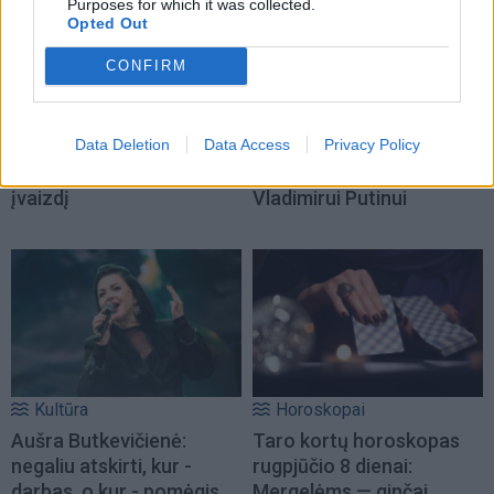
Purposes for which it was collected.
Opted Out
CONFIRM
Žmonės
Pasaulis
„Zombė Angelina Jolie“
Stalino šešėlis virš
Data Deletion
Data Access
Privacy Policy
prisipažino, kaip iš tikrųjų
Kremliaus: kas laukia
sukūrė savo šiurpinantį
Rusijos pasitraukus
įvaizdį
Vladimirui Putinui
Kultūra
Horoskopai
Aušra Butkevičienė:
Taro kortų horoskopas
negaliu atskirti, kur -
rugpjūčio 8 dienai:
darbas, o kur - pomėgis
Mergelėms — ginčai,