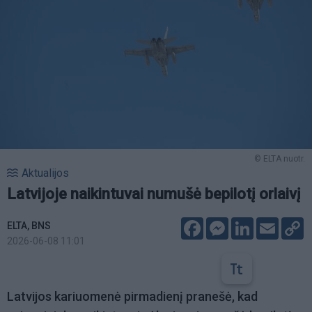
© ELTA nuotr.
Aktualijos
Latvijoje naikintuvai numušė bepilotį orlaivį
Facebook
Messenger
LinkedIn
Email
C
ELTA, BNS
L
2026-06-08 11:01
Latvijos kariuomenė pirmadienį pranešė, kad