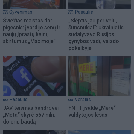
Gyvenimas
Pasaulis
Šviežias maistas dar
„Slėptis jau per vėlu,
pigesnis: įvardijo senų ir
šunsnukiai“: ukrainietis
naujų įprastų kainų
sudalyvavo Rusijos
skirtumus „Maximoje“
gynybos vadų vaizdo
pokalbyje
Pasaulis
Verslas
JAV teismas bendrovei
FNTT įšaldė „Mere“
„Meta“ skyrė 567 mln.
valdytojos lėšas
dolerių baudą