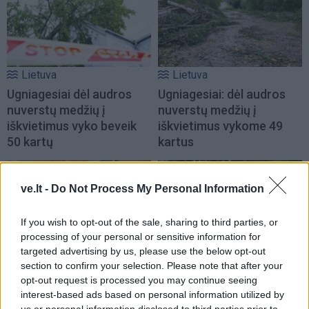
Lietuva
Lietuva
Ugniagesiai dėl audros
Ugniagesiai: dėl audros
nuverstų medžių į
nuverstų medžių į
iškvietimus vyko beveik
iškvietimus vykome 49
50 kartų
kartus
ve.lt -
Do Not Process My Personal Information
If you wish to opt-out of the sale, sharing to third parties, or
processing of your personal or sensitive information for
targeted advertising by us, please use the below opt-out
Aktualijos
Lietuva
section to confirm your selection. Please note that after your
Pedagogų deficitas:
Varėnos rajoną ir vėl
opt-out request is processed you may continue seeing
mokyklos ieško
talžė audra, nuvirtę
interest-based ads based on personal information utilized by
us or personal information disclosed to third parties prior to