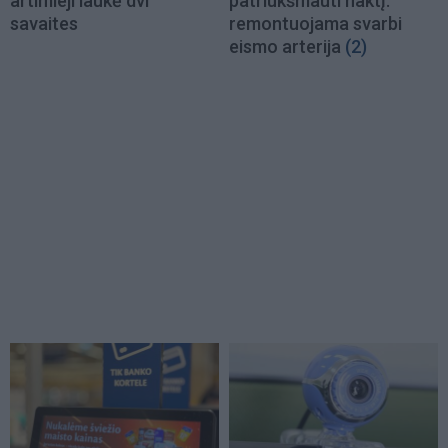
artimieji laukė dvi
patriukšmauti naktį:
savaites
remontuojama svarbi
eismo arterija
(2)