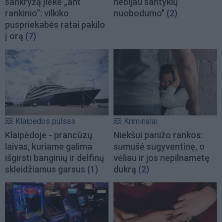
sankryžą įlėkė „ant
nebijau santykių
rankinio“: vilkiko
nuobodumo"
(2)
puspriekabės ratai pakilo
į orą
(7)
Klaipėdos pulsas
Kriminalai
Klaipėdoje - prancūzų
Niekšui panižo rankos:
laivas, kuriame galima
sumušė sugyventinę, o
išgirsti banginių ir delfinų
vėliau ir jos nepilnametę
skleidžiamus garsus
(1)
dukrą
(2)