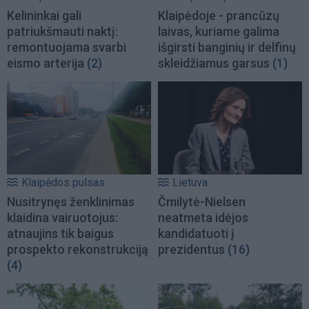
Kelininkai gali
Klaipėdoje - prancūzų
patriukšmauti naktį:
laivas, kuriame galima
remontuojama svarbi
išgirsti banginių ir delfinų
eismo arterija
(2)
skleidžiamus garsus
(1)
Klaipėdos pulsas
Lietuva
Nusitrynęs ženklinimas
Čmilytė-Nielsen
klaidina vairuotojus:
neatmeta idėjos
atnaujins tik baigus
kandidatuoti į
prospekto rekonstrukciją
prezidentus
(16)
(4)