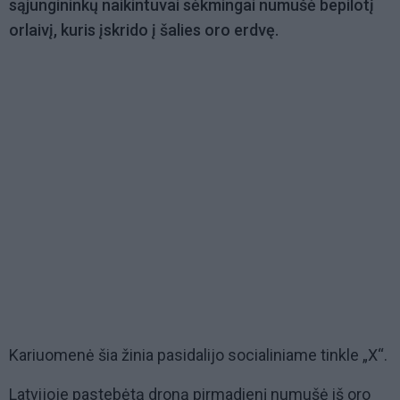
sąjungininkų naikintuvai sėkmingai numušė bepilotį
orlaivį, kuris įskrido į šalies oro erdvę.
Kariuomenė šia žinia pasidalijo socialiniame tinkle „X“.
Latvijoje pastebėtą droną pirmadienį numušė iš oro