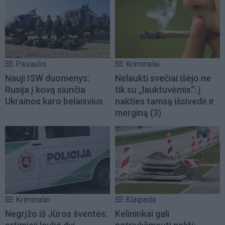
Pasaulis
Kriminalai
Nauji ISW duomenys:
Nelaukti svečiai išėjo ne
Rusija į kovą siunčia
tik su „lauktuvėmis“: į
Ukrainos karo belaisvius
nakties tamsą išsivedė ir
merginą
(3)
Kriminalai
Klaipėda
Negrįžo iš Jūros šventės:
Kelininkai gali