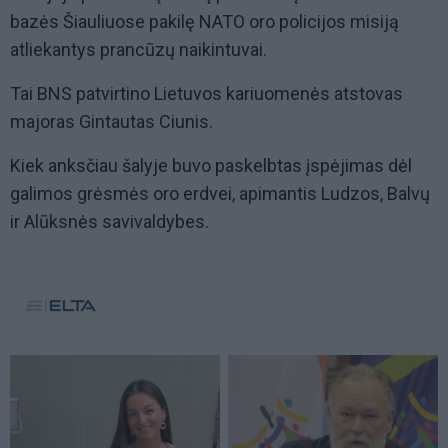
bazės Šiauliuose pakilę NATO oro policijos misiją
atliekantys prancūzų naikintuvai.
Tai BNS patvirtino Lietuvos kariuomenės atstovas
majoras Gintautas Ciunis.
Kiek anksčiau šalyje buvo paskelbtas įspėjimas dėl
galimos grėsmės oro erdvei, apimantis Ludzos, Balvų
ir Alūksnės savivaldybes.