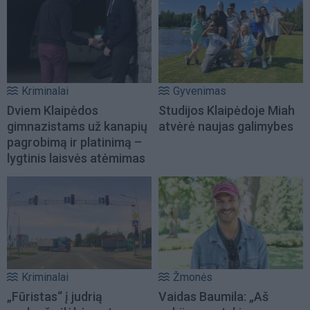
Kriminalai
Gyvenimas
Dviem Klaipėdos
Studijos Klaipėdoje Miah
gimnazistams už kanapių
atvėrė naujas galimybes
pagrobimą ir platinimą –
lygtinis laisvės atėmimas
Kriminalai
Žmonės
„Fūristas“ į judrią
Vaidas Baumila: „Aš