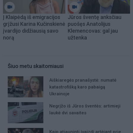
Į Klaipėdą iš emigracijos
Jūros šventę anksčiau
grįžusi Karina Kučinskienė
puošęs Anatolijus
įvardijo didžiausią savo
Klemencovas: gal jau
norą
užtenka
Šiuo metu skaitomiausi
Aiškiaregės pranašystė: numatė
katastrofišką karo pabaigą
Ukrainoje
Negrįžo iš Jūros šventės: artimieji
laukė dvi savaites
Kaip atjauninti įvaizdį artėjant prie