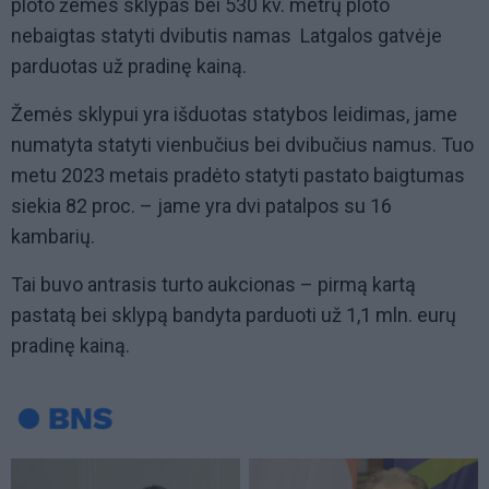
ploto žemės sklypas bei 530 kv. metrų ploto
nebaigtas statyti dvibutis namas Latgalos gatvėje
parduotas už pradinę kainą.
Žemės sklypui yra išduotas statybos leidimas, jame
numatyta statyti vienbučius bei dvibučius namus. Tuo
metu 2023 metais pradėto statyti pastato baigtumas
siekia 82 proc. – jame yra dvi patalpos su 16
kambarių.
Tai buvo antrasis turto aukcionas – pirmą kartą
pastatą bei sklypą bandyta parduoti už 1,1 mln. eurų
pradinę kainą.