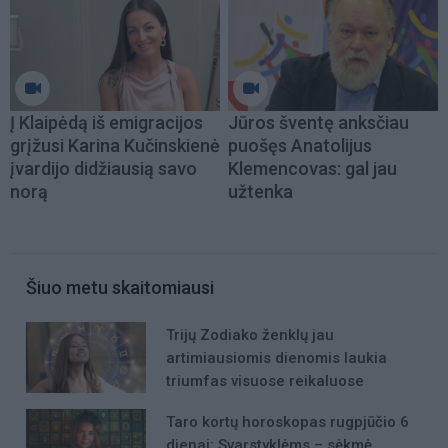
Į Klaipėdą iš emigracijos
Jūros šventę anksčiau
grįžusi Karina Kučinskienė
puošęs Anatolijus
įvardijo didžiausią savo
Klemencovas: gal jau
norą
užtenka
Šiuo metu skaitomiausi
Trijų Zodiako ženklų jau
artimiausiomis dienomis laukia
triumfas visuose reikaluose
Taro kortų horoskopas rugpjūčio 6
dienai: Svarstyklėms – sėkmė,