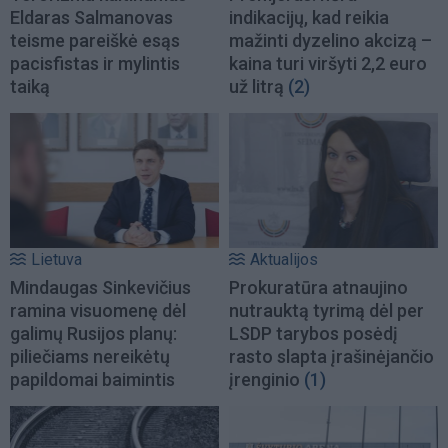
Eldaras Salmanovas
indikacijų, kad reikia
teisme pareiškė esąs
mažinti dyzelino akcizą –
pacisfistas ir mylintis
kaina turi viršyti 2,2 euro
taiką
už litrą
(2)
Lietuva
Aktualijos
Mindaugas Sinkevičius
Prokuratūra atnaujino
ramina visuomenę dėl
nutrauktą tyrimą dėl per
galimų Rusijos planų:
LSDP tarybos posėdį
piliečiams nereikėtų
rasto slapta įrašinėjančio
papildomai baimintis
įrenginio
(1)