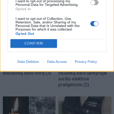
NAUJI
I want to opt-out of processing my
Personal Data for Targeted Advertising.
Opted In
I want to opt-out of Collection, Use,
Retention, Sale, and/or Sharing of my
Personal Data that Is Unrelated with the
Purposes for which it was collected.
Opted Out
CONFIRM
Podkastai
Kriminalai
Į Klaipėdą iš emigracijos
Keistas smurtinis
grįžusi Karina
incidentas miesto centre:
Data Deletion
Data Access
Privacy Policy
Kučinskienė įvardijo
sutramdytą agresyvų
didžiausią savo norą
(3)
mušeiką baro lankytojai
surišo elektros
prailgintuvu
(2)