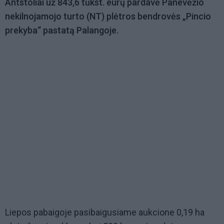
Antstoliai už 843,6 tūkst. eurų pardavė Panevėžio
nekilnojamojo turto (NT) plėtros bendrovės „Pincio
prekyba“ pastatą Palangoje.
Liepos pabaigoje pasibaigusiame aukcione 0,19 ha