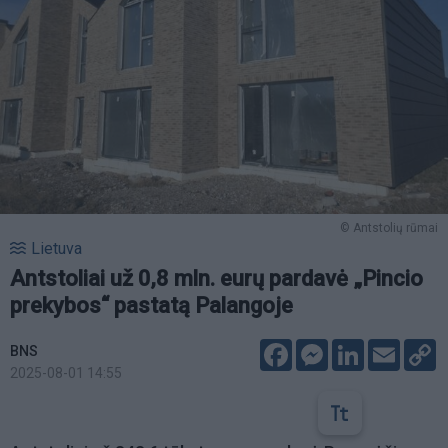
© Antstolių rūmai
Lietuva
Antstoliai už 0,8 mln. eurų pardavė „Pincio
prekybos“ pastatą Palangoje
Facebook
Messenger
LinkedIn
Email
C
BNS
L
2025-08-01 14:55