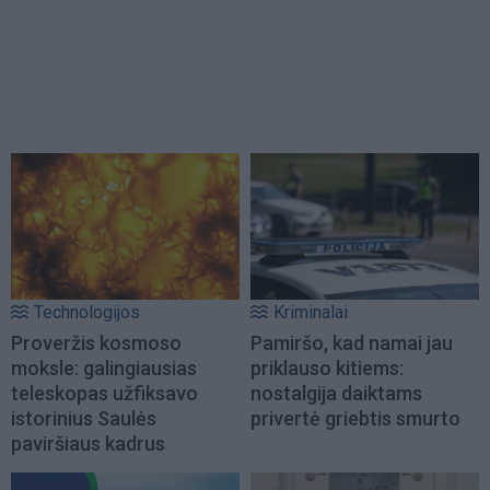
Technologijos
Kriminalai
Proveržis kosmoso
Pamiršo, kad namai jau
moksle: galingiausias
priklauso kitiems:
teleskopas užfiksavo
nostalgija daiktams
istorinius Saulės
privertė griebtis smurto
paviršiaus kadrus