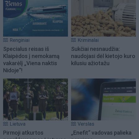
Renginiai
Kriminalai
Specialus reisas iš
Sukčiai nesnaudžia:
Klaipėdos į nemokamą
naudojasi dėl kietojo kuro
vakarėlį „Viena naktis
kilusiu ažiotažu
Nidoje“!
Lietuva
Verslas
Pirmoji atkurtos
„Enefit“ vadovas palieka