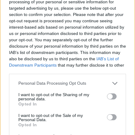
processing of your personal or sensitive information for
Žiniasklaida: „Norfos“
Vaiko teisių apsaugos
targeted advertising by us, please use the below opt-out
savininkas Dundulis
specialistams vėl
section to confirm your selection. Please note that after your
duoda 99,9 proc., kad
nepavyko susitikti su
opt-out request is processed you may continue seeing
nedalyvaus prezidento
Žlabių šeima
(1)
interest-based ads based on personal information utilized by
rinkimuose
us or personal information disclosed to third parties prior to
your opt-out. You may separately opt-out of the further
disclosure of your personal information by third parties on the
IAB’s list of downstream participants. This information may
also be disclosed by us to third parties on the
IAB’s List of
Downstream Participants
that may further disclose it to other
third parties.
Personal Data Processing Opt Outs
I want to opt-out of the Sharing of my
personal data.
Opted In
I want to opt-out of the Sale of my
Personal Data.
Opted In