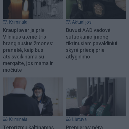
Kriminalai
Aktualijos
Kraupi avarija prie
Buvusi AAD vadovė
Vilniaus atėmė tris
sutuoktinio įmonę
brangiausius žmones:
tikrinusiam pavaldiniui
pranešė, kaip bus
skyrė priedą prie
atsisveikinama su
atlyginimo
mergaite, jos mama ir
močiute
Kriminalai
Lietuva
Terorizmu kaltinamas
Premjeras: nėra