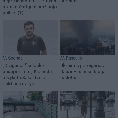
nepriklausomos Lietuvos
pareigas
premjerė atgulė amžinojo
poilsio
(1)
Sportas
Pasaulis
„Dragūnas“ sulaukė
Ukrainos pareigūnas:
pastiprinimo: į Klaipėdą
dabar – iš tiesų bloga
atvyksta Sakartvelo
padėtis
rinktinės narys