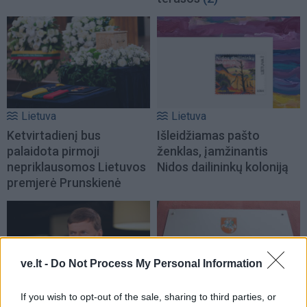
Lietuva
Lietuva
Ketvirtadienį bus
Išleidžiamas pašto
palaidota pirmoji
ženklas, įamžinantis
nepriklausomos Lietuvos
Nidos dailininkų koloniją
premjerė Prunskienė
ve.lt -
Do Not Process My Personal Information
If you wish to opt-out of the sale, sharing to third parties, or
Lietuva
Lietuva