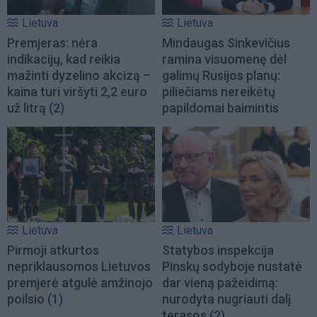
Lietuva
Lietuva
Premjeras: nėra
Mindaugas Sinkevičius
indikacijų, kad reikia
ramina visuomenę dėl
mažinti dyzelino akcizą –
galimų Rusijos planų:
kaina turi viršyti 2,2 euro
piliečiams nereikėtų
už litrą
(2)
papildomai baimintis
Lietuva
Lietuva
Pirmoji atkurtos
Statybos inspekcija
nepriklausomos Lietuvos
Pinskų sodyboje nustatė
premjerė atgulė amžinojo
dar vieną pažeidimą:
poilsio
(1)
nurodyta nugriauti dalį
terasos
(2)