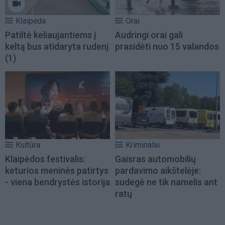
Klaipėda
Orai
Patiltė keliaujantiems į
Audringi orai gali
keltą bus atidaryta rudenį
prasidėti nuo 15 valandos
(1)
Kultūra
Kriminalai
Klaipėdos festivalis:
Gaisras automobilių
keturios meninės patirtys
pardavimo aikštelėje:
- viena bendrystės istorija
sudegė ne tik namelis ant
ratų