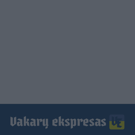
Load
More