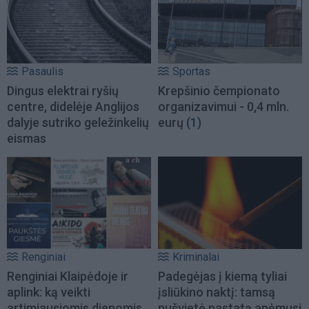
Pasaulis
Sportas
Dingus elektrai ryšių
Krepšinio čempionato
centre, didelėje Anglijos
organizavimui - 0,4 mln.
dalyje sutriko geležinkelių
eurų
(1)
eismas
Renginiai
Kriminalai
Renginiai Klaipėdoje ir
Padegėjas į kiemą tyliai
aplink: ką veikti
įsliūkino naktį: tamsą
artimiausiomis dienomis
nušvietė pastatą apėmusi