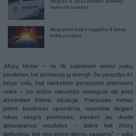
Negrįžo iš Jūros šventės: artimieji
laukė dvi savaites
Magnetinė audra rugpjūčio 8 dieną:
kokia jos galia
„Mūsų tikslas – ne tik sušvelninti eismo įvykių
pasekmes, bet pirmiausia jų išvengti. Šis pavyzdys A1
kelyje rodo, kad išankstinio perspėjimo priemonės
veikia – jos leidžia vairuotojui sureaguoti dar prieš
atsirandant kritinei situacijai. Praėjusiais metais
priimti bendrovės sprendimai, nuosekliai diegiant
tokias saugos priemones, šiandien jau duoda
apčiuopiamus rezultatus – didina tiek mūsų
darbuotojų, tiek visų eismo dalyvių saugumą“, – sako