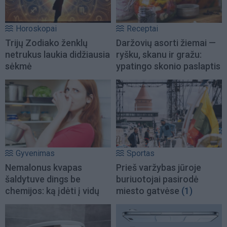
Horoskopai
Receptai
Trijų Zodiako ženklų
Daržovių asorti žiemai —
netrukus laukia didžiausia
ryšku, skanu ir gražu:
sėkmė
ypatingo skonio paslaptis
Gyvenimas
Sportas
Nemalonus kvapas
Prieš varžybas jūroje
šaldytuve dings be
buriuotojai pasirodė
chemijos: ką įdėti į vidų
miesto gatvėse
(1)