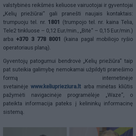
valstybinės reikšmės keliuose vairuotojai ir gyventojai
„Kelių priežiūrai“ gali pranešti naujais kontaktais:
trumpuoju tel. nr.
1801
(trumpojo tel. nr. kaina Telia,
Tele2 tinkluose – 0,12 Eur/min., „Bitė“ – 0,15 Eur/min.)
arba
+370 3 778 8001
(kaina pagal mobiliojo ryšio
operatoriaus planą).
Gyventojų patogumui bendrovė „Kelių priežiūra“ taip
pat suteikia galimybę nemokamai užpildyti pranešimo
formą internetinėje
svetainėje
www.keliuprieziura.lt
arba minėtas kliūtis
pažymėti navigacinėje programėlėje „Waze“, o
pateikta informacija pateks į kelininkų informacinę
sistemą.