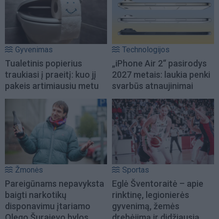
Gyvenimas
Technologijos
Tualetinis popierius
„iPhone Air 2“ pasirodys
traukiasi į praeitį: kuo jį
2027 metais: laukia penki
pakeis artimiausiu metu
svarbūs atnaujinimai
Žmonės
Sportas
Pareigūnams nepavyksta
Eglė Šventoraitė – apie
baigti narkotikų
rinktinę, legionierės
disponavimu įtariamo
gyvenimą, žemės
Olego Šurajevo bylos
drebėjimą ir didžiausią