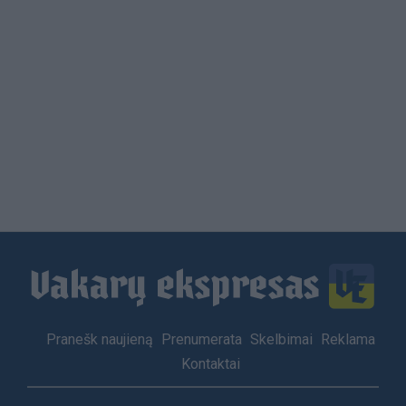
Load
More
Footer
Pranešk naujieną
Prenumerata
Skelbimai
Reklama
menu
Kontaktai