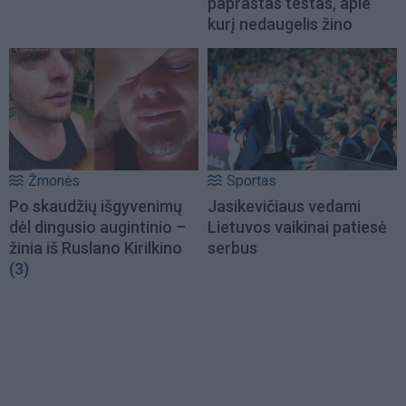
paprastas testas, apie
kurį nedaugelis žino
Žmonės
Sportas
Po skaudžių išgyvenimų
Jasikevičiaus vedami
dėl dingusio augintinio –
Lietuvos vaikinai patiesė
žinia iš Ruslano Kirilkino
serbus
(3)