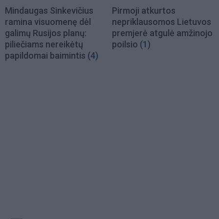
Mindaugas Sinkevičius
Pirmoji atkurtos
ramina visuomenę dėl
nepriklausomos Lietuvos
galimų Rusijos planų:
premjerė atgulė amžinojo
piliečiams nereikėtų
poilsio
(1)
papildomai baimintis
(4)