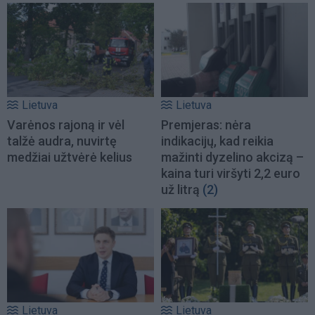
Lietuva
Lietuva
Varėnos rajoną ir vėl
Premjeras: nėra
talžė audra, nuvirtę
indikacijų, kad reikia
medžiai užtvėrė kelius
mažinti dyzelino akcizą –
kaina turi viršyti 2,2 euro
už litrą
(2)
Lietuva
Lietuva