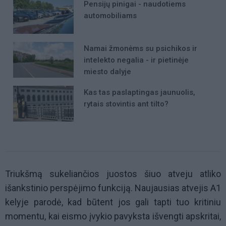
Pensijų pinigai - naudotiems
automobiliams
Namai žmonėms su psichikos ir
intelekto negalia - ir pietinėje
miesto dalyje
Kas tas paslaptingas jaunuolis,
rytais stovintis ant tilto?
Triukšmą sukeliančios juostos šiuo atveju atliko
išankstinio perspėjimo funkciją. Naujausias atvejis A1
kelyje parodė, kad būtent jos gali tapti tuo kritiniu
momentu, kai eismo įvykio pavyksta išvengti apskritai,