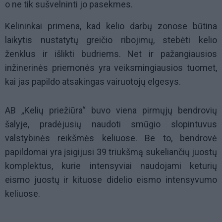
o ne tik sušvelninti jo pasekmes.
Kelininkai primena, kad kelio darbų zonose būtina
laikytis nustatytų greičio ribojimų, stebėti kelio
ženklus ir išlikti budriems. Net ir pažangiausios
inžinerinės priemonės yra veiksmingiausios tuomet,
kai jas papildo atsakingas vairuotojų elgesys.
AB „Kelių priežiūra“ buvo viena pirmųjų bendrovių
šalyje, pradėjusių naudoti smūgio slopintuvus
valstybinės reikšmės keliuose. Be to, bendrovė
papildomai yra įsigijusi 39 triukšmą sukeliančių juostų
komplektus, kurie intensyviai naudojami keturių
eismo juostų ir kituose didelio eismo intensyvumo
keliuose.