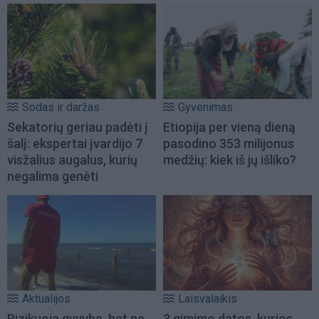
Sodas ir daržas
Gyvenimas
Sekatorių geriau padėti į
Etiopija per vieną dieną
šalį: ekspertai įvardijo 7
pasodino 353 milijonus
visžalius augalus, kurių
medžių: kiek iš jų išliko?
negalima genėti
Aktualijos
Laisvalaikis
Rizikuoja gyvybe, bet ne
3 gimimo datos, kurios