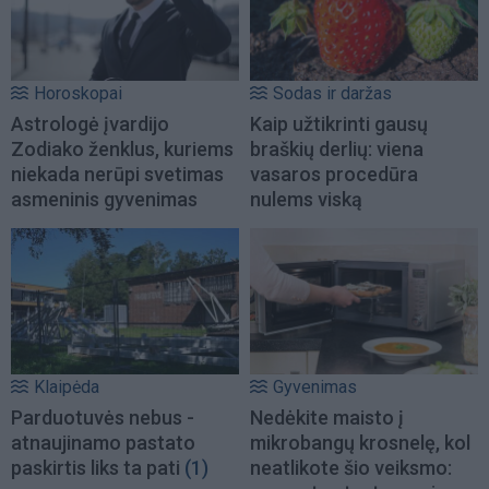
Horoskopai
Sodas ir daržas
Astrologė įvardijo
Kaip užtikrinti gausų
Zodiako ženklus, kuriems
braškių derlių: viena
niekada nerūpi svetimas
vasaros procedūra
asmeninis gyvenimas
nulems viską
Klaipėda
Gyvenimas
Parduotuvės nebus -
Nedėkite maisto į
atnaujinamo pastato
mikrobangų krosnelę, kol
paskirtis liks ta pati
(1)
neatlikote šio veiksmo: