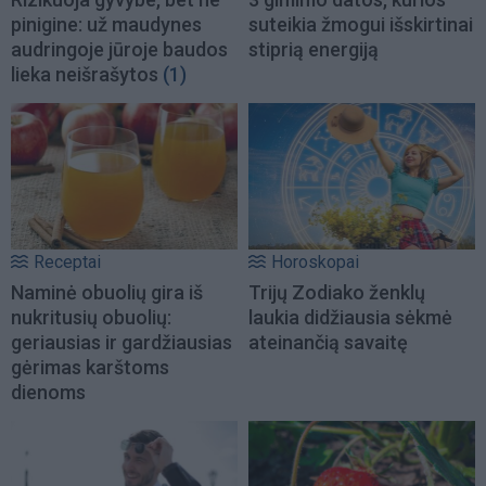
pinigine: už maudynes
suteikia žmogui išskirtinai
audringoje jūroje baudos
stiprią energiją
lieka neišrašytos
(1)
Receptai
Horoskopai
Naminė obuolių gira iš
Trijų Zodiako ženklų
nukritusių obuolių:
laukia didžiausia sėkmė
geriausias ir gardžiausias
ateinančią savaitę
gėrimas karštoms
dienoms