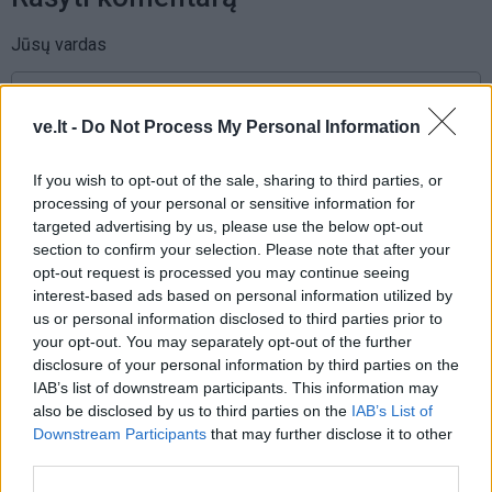
Jūsų vardas
ve.lt -
Do Not Process My Personal Information
Komentaras
If you wish to opt-out of the sale, sharing to third parties, or
processing of your personal or sensitive information for
targeted advertising by us, please use the below opt-out
section to confirm your selection. Please note that after your
opt-out request is processed you may continue seeing
interest-based ads based on personal information utilized by
us or personal information disclosed to third parties prior to
your opt-out. You may separately opt-out of the further
disclosure of your personal information by third parties on the
This site is protected by
IAB’s list of downstream participants. This information may
Sutinku su
taisyklėmis
reCAPTCHA and the Google
also be disclosed by us to third parties on the
IAB’s List of
Privacy Policy
and
Terms of
Downstream Participants
that may further disclose it to other
Service
apply.
third parties.