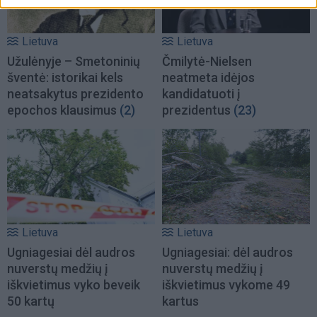
Lietuva
Lietuva
Užulėnyje – Smetoninių
Čmilytė-Nielsen
šventė: istorikai kels
neatmeta idėjos
neatsakytus prezidento
kandidatuoti į
epochos klausimus
(2)
prezidentus
(23)
Lietuva
Lietuva
Ugniagesiai dėl audros
Ugniagesiai: dėl audros
nuverstų medžių į
nuverstų medžių į
iškvietimus vyko beveik
iškvietimus vykome 49
50 kartų
kartus