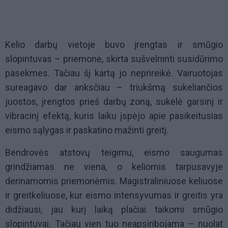
Kelio darbų vietoje buvo įrengtas ir smūgio
slopintuvas – priemonė, skirta sušvelninti susidūrimo
pasekmes. Tačiau šį kartą jo neprireikė. Vairuotojas
sureagavo dar anksčiau – triukšmą sukeliančios
juostos, įrengtos prieš darbų zoną, sukėlė garsinį ir
vibracinį efektą, kuris laiku įspėjo apie pasikeitusias
eismo sąlygas ir paskatino mažinti greitį.
Bendrovės atstovų teigimu, eismo saugumas
grindžiamas ne viena, o keliomis tarpusavyje
derinamomis priemonėmis. Magistraliniuose keliuose
ir greitkeliuose, kur eismo intensyvumas ir greitis yra
didžiausi, jau kurį laiką plačiai taikomi smūgio
slopintuvai. Tačiau vien tuo neapsiribojama – nuolat