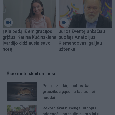
Į Klaipėdą iš emigracijos
Jūros šventę anksčiau
grįžusi Karina Kučinskienė
puošęs Anatolijus
įvardijo didžiausią savo
Klemencovas: gal jau
norą
užtenka
Šiuo metu skaitomiausi
Pelių ir žiurkių baubas: kas
graužikus gąsdina labiau nei
nuodai
Rekordiškai nusekęs Dunojus
atidengė II pasaulinio karo laikų