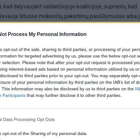
, kad dalyvaujant valdančiojoje koalicijoje, suprantu, kad
r dalyvauja šituose mokesčių pakeitimų pasiūlymuose arba 
enktadienį spaudos konferencijoje sakė prezidentas.
Not Process My Personal Information
i, ir oponuoti tam, ką kuri, yra ganėtinai nelogiškas dalykas
to opt-out of the sale, sharing to third parties, or processing of your per
formation for targeted advertising by us, please use the below opt-out s
r selection. Please note that after your opt-out request is processed y
eing interest-based ads based on personal information utilized by us or
irmininkas Remigijus Žemaitaitis anksčiau BNS sakė, k
disclosed to third parties prior to your opt-out. You may separately opt-
e Vilniuje rengiamoje protesto akcijoje prieš NT mokesč
losure of your personal information by third parties on the IAB’s list of
. This information may also be disclosed by us to third parties on the
IA
auti ir keli šimtai „aušriečių“ narių, tarp jų ir frakcijos Se
Participants
that may further disclose it to other third parties.
l Data Processing Opt Outs
o opt-out of the Sharing of my personal data.