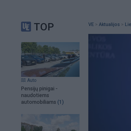
TOP
VE
>
Aktualijos
>
Li
Auto
Pensijų pinigai -
naudotiems
automobiliams
(1)