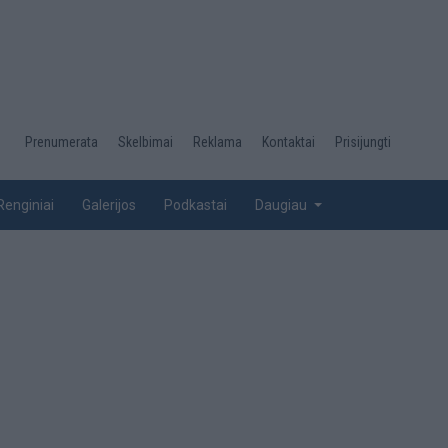
Desktop
Prenumerata
Skelbimai
Reklama
Kontaktai
Prisijungti
menu
top
Renginiai
Galerijos
Podkastai
Daugiau