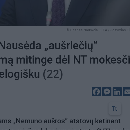
© Gitanas Nausėda. ELTA / Josvydas E
Nausėda „aušriečių“
mą mitinge dėl NT mokesč
nelogišku
(22)
Facebook
Messeng
Lin
ams „Nemuno aušros“ atstovų ketinant