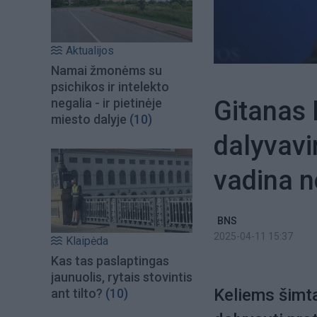
Aktualijos
Namai žmonėms su
psichikos ir intelekto
Gitanas 
negalia - ir pietinėje
miesto dalyje
(10)
dalyvavi
vadina 
BNS
2025-04-11 15:37
Klaipėda
Kas tas paslaptingas
jaunuolis, rytais stovintis
Keliems šimt
ant tilto?
(10)