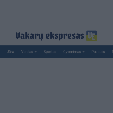
Jūra
Sportas
Pasaulis
Verslas
Gyvenimas