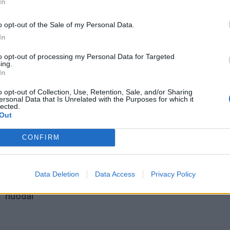
In
o opt-out of the Sale of my Personal Data.
In
to opt-out of processing my Personal Data for Targeted
ing.
In
o opt-out of Collection, Use, Retention, Sale, and/or Sharing
ersonal Data that Is Unrelated with the Purposes for which it
lected.
omiausi
Out
CONFIRM
Negrįžo iš Jūros šventės: artimieji laukė dvi savaites
Data Deletion
Data Access
Privacy Policy
Pelių ir žiurkių baubas: kas graužikus gąsdina labiau ne
nuodai