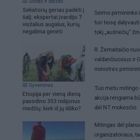
Sodas ir daržas
Sekatorių geriau padėti į
Seimo pirmininko i
šalį: ekspertai įvardijo 7
turi teisę dalyvaut
visžalius augalus, kurių
negalima genėti
tokį „aušriečių“ ži
R. Žemaitaičio nuo
valdančiuosius ir 
ministrės pirminin
Gyvenimas
Tuo metu mitingo o
Etiopija per vieną dieną
akcija rengiama bū
pasodino 353 milijonus
dėl NT mokesčio.
medžių: kiek iš jų išliko?
Mitingas dėl plan
organizatoriaus, ta