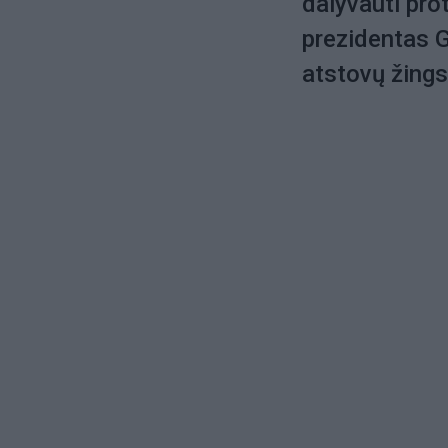
dalyvauti pro
prezidentas G
atstovų žings