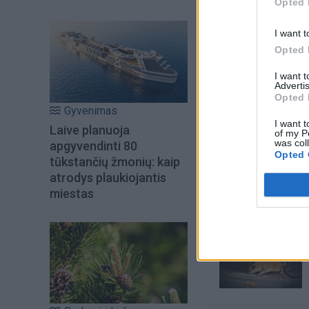
Opted 
I want t
Opted 
I want 
Advertis
Opted 
Gyvenimas
I want t
Laive planuoja
of my P
was col
apgyvendinti 80
Šiuo metu skait
Opted 
tūkstančių žmonių: kaip
atrodys plaukiojantis
miestas