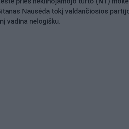
teste prieš nekilnojamojo turto (NT) moke
itanas Nausėda tokį valdančiosios partij
nį vadina nelogišku.