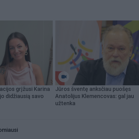
acijos grįžusi Karina
Jūros šventę anksčiau puošęs
jo didžiausią savo
Anatolijus Klemencovas: gal jau
užtenka
omiausi