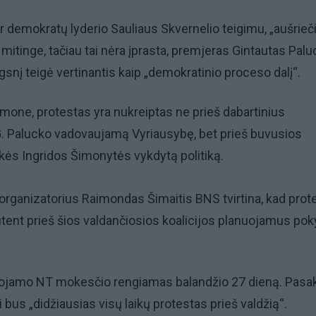
r demokratų lyderio Sauliaus Skvernelio teigimu, „aušrieči
i mitinge, tačiau tai nėra įprasta, premjeras Gintautas Pal
ngsnį teigė vertinantis kaip „demokratinio proceso dalį“.
mone, protestas yra nukreiptas ne prieš dabartinius
G. Palucko vadovaujamą Vyriausybę, bet prieš buvusios
kės Ingridos Šimonytės vykdytą politiką.
rganizatorius Raimondas Šimaitis BNS tvirtina, kad prot
tent prieš šios valdančiosios koalicijos planuojamus pok
uojamo NT mokesčio rengiamas balandžio 27 dieną. Pasa
i bus „didžiausias visų laikų protestas prieš valdžią“.