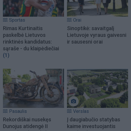
Sportas
Orai
Rimas Kurtinaitis
Sinoptikė: savaitgalį
paskelbė Lietuvos
Lietuvoje vyraus gaivesni
rinktinės kandidatus:
ir sausesni orai
sąraše - du klaipėdiečiai
(1)
Pasaulis
Verslas
Rekordiškai nusekęs
Į daugiabučio statybas
Dunojus atidengė II
kaime investuojantis