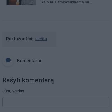
kaip bus atsisveikinama su
mergaite, jos mama ir močiute
Raktažodžiai
meška
Komentarai
Rašyti komentarą
Jūsų vardas