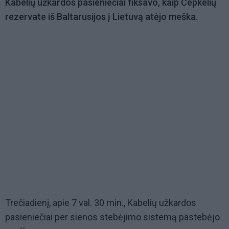
Kabelių užkardos pasieniečiai fiksavo, kaip Čepkelių
rezervate iš Baltarusijos į Lietuvą atėjo meška.
Trečiadienį, apie 7 val. 30 min., Kabelių užkardos
pasieniečiai per sienos stebėjimo sistemą pastebėjo