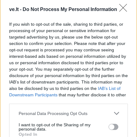
kandidatuoti į
iškvietimus vyko beveik
prezidentus
(16)
50 kartų
ve.lt -
Do Not Process My Personal Information
If you wish to opt-out of the sale, sharing to third parties, or
processing of your personal or sensitive information for
targeted advertising by us, please use the below opt-out
section to confirm your selection. Please note that after your
opt-out request is processed you may continue seeing
interest-based ads based on personal information utilized by
Lietuva
Lietuva
us or personal information disclosed to third parties prior to
your opt-out. You may separately opt-out of the further
Ugniagesiai: dėl audros
Varėnos rajoną ir vėl
disclosure of your personal information by third parties on the
nuverstų medžių į
talžė audra, nuvirtę
IAB’s list of downstream participants. This information may
iškvietimus vykome 49
medžiai užtvėrė kelius
also be disclosed by us to third parties on the
IAB’s List of
kartus
Downstream Participants
that may further disclose it to other
third parties.
Personal Data Processing Opt Outs
I want to opt-out of the Sharing of my
personal data.
Opted In