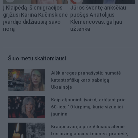
Į Klaipėdą iš emigracijos
Jūros šventę anksčiau
grįžusi Karina Kučinskienė
puošęs Anatolijus
įvardijo didžiausią savo
Klemencovas: gal jau
norą
užtenka
Šiuo metu skaitomiausi
Aiškiaregės pranašystė: numatė
katastrofišką karo pabaigą
Ukrainoje
Kaip atjauninti įvaizdį artėjant prie
60-ies: 10 kirpimų, kurie vizualiai
jaunina
Kraupi avarija prie Vilniaus atėmė
tris brangiausius žmones: pranešė,