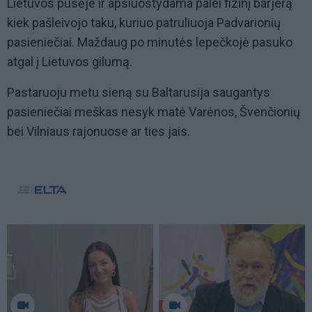
Lietuvos pusėje ir apsiuostydama palei fizinį barjerą
kiek pašleivojo taku, kuriuo patruliuoja Padvarionių
pasieniečiai. Maždaug po minutės lepečkojė pasuko
atgal į Lietuvos gilumą.
Pastaruoju metu sieną su Baltarusija saugantys
pasieniečiai meškas nesyk matė Varėnos, Švenčionių
bei Vilniaus rajonuose ar ties jais.