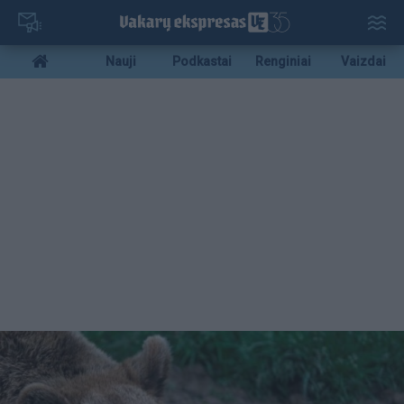
Pereiti
į
pagrindinį
Mobile
Nauji
Podkastai
Renginiai
Vaizdai
turinį
menu
bottom