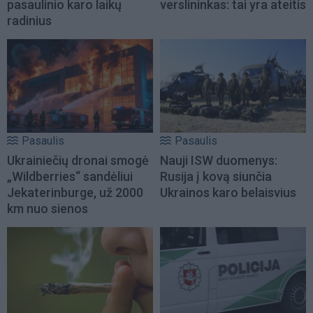
pasaulinio karo laikų
verslininkas: tai yra ateitis
radinius
Pasaulis
Pasaulis
Ukrainiečių dronai smogė
Nauji ISW duomenys:
„Wildberries“ sandėliui
Rusija į kovą siunčia
Jekaterinburge, už 2000
Ukrainos karo belaisvius
km nuo sienos