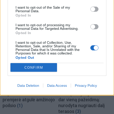
Lietuva
Lietuva
I want to opt-out of the Sale of my
Personal Data.
Premjeras: nėra
Mindaugas Sinkevičius
Opted In
indikacijų, kad reikia
ramina visuomenę dėl
mažinti dyzelino akcizą –
galimų Rusijos planų:
I want to opt-out of processing my
Personal Data for Targeted Advertising.
kaina turi viršyti 2,2 euro
piliečiams nereikėtų
Opted In
už litrą
(2)
papildomai baimintis
(4)
I want to opt-out of Collection, Use,
Retention, Sale, and/or Sharing of my
Personal Data that Is Unrelated with the
Purposes for which it was collected.
Opted Out
CONFIRM
Lietuva
Lietuva
Data Deletion
Data Access
Privacy Policy
Pirmoji atkurtos
Statybos inspekcija
nepriklausomos Lietuvos
Pinskų sodyboje nustatė
premjerė atgulė amžinojo
dar vieną pažeidimą:
poilsio
(1)
nurodyta nugriauti dalį
terasos
(3)