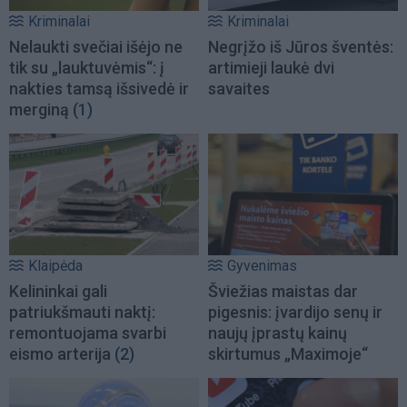
Kriminalai
Kriminalai
Nelaukti svečiai išėjo ne
Negrįžo iš Jūros šventės:
tik su „lauktuvėmis“: į
artimieji laukė dvi
nakties tamsą išsivedė ir
savaites
merginą
(1)
Klaipėda
Gyvenimas
Kelininkai gali
Šviežias maistas dar
patriukšmauti naktį:
pigesnis: įvardijo senų ir
remontuojama svarbi
naujų įprastų kainų
eismo arterija
(2)
skirtumus „Maximoje“