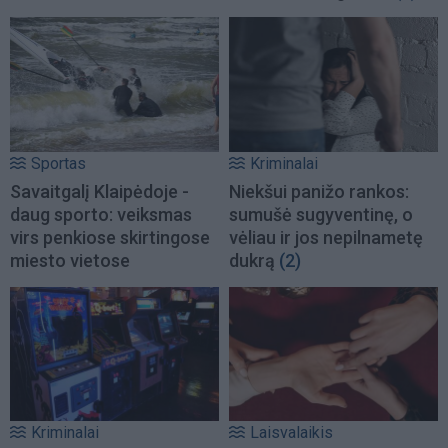
Sportas
Kriminalai
Savaitgalį Klaipėdoje -
Niekšui panižo rankos:
daug sporto: veiksmas
sumušė sugyventinę, o
virs penkiose skirtingose
vėliau ir jos nepilnametę
miesto vietose
dukrą
(2)
Kriminalai
Laisvalaikis