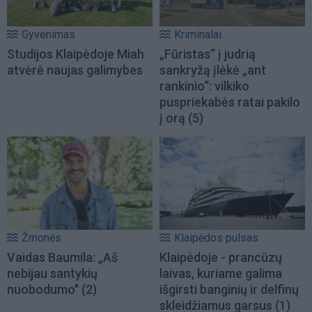
Gyvenimas
Kriminalai
Studijos Klaipėdoje Miah
„Fūristas“ į judrią
atvėrė naujas galimybes
sankryžą įlėkė „ant
rankinio“: vilkiko
puspriekabės ratai pakilo
į orą
(5)
Žmonės
Klaipėdos pulsas
Vaidas Baumila: „Aš
Klaipėdoje - prancūzų
nebijau santykių
laivas, kuriame galima
nuobodumo"
(2)
išgirsti banginių ir delfinų
skleidžiamus garsus
(1)