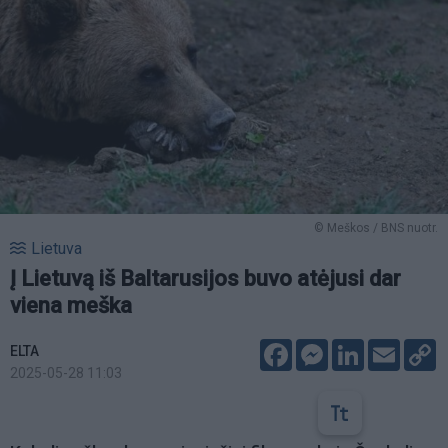
© Meškos / BNS nuotr.
Lietuva
Į Lietuvą iš Baltarusijos buvo atėjusi dar
viena meška
Facebook
Messenger
LinkedIn
Email
C
ELTA
L
2025-05-28 11:03