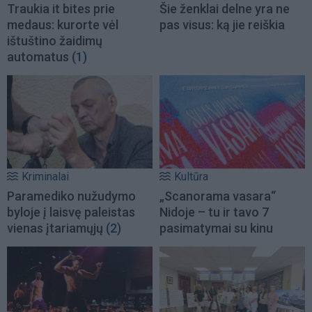
Traukia it bites prie
Šie ženklai delne yra ne
medaus: kurorte vėl
pas visus: ką jie reiškia
ištuštino žaidimų
automatus
(1)
Kriminalai
Kultūra
Paramediko nužudymo
„Scanorama vasara“
byloje į laisvę paleistas
Nidoje – tu ir tavo 7
vienas įtariamųjų
(2)
pasimatymai su kinu