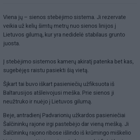
Viena jų – sienos stebėjimo sistema. Ji rezervate
veikia už kelių šimtų metrų nuo sienos linijos į
Lietuvos gilumą, kur yra nedidelė stabilaus grunto
juosta.
Į stebėjimo sistemos kamerų akiratį patenka bet kas,
sugebėjęs raistu pasiekti šią vietą.
Šįkart tai buvo iškart pasieniečių užfiksuota iš
Baltarusijos atšleivojusi meška. Prie sienos ji
neužtruko ir nuėjo į Lietuvos gilumą.
Beje, antradienį Padvarionių užkardos pasieniečiai
Šalčininkų rajone irgi pastebėjo dar vieną mešką. Ji
Šalčininkų rajono ribose išlindo iš krūmingo miškelio