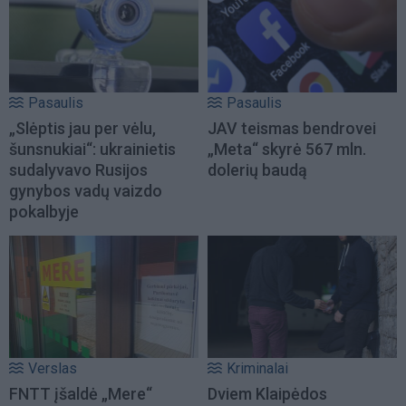
Pasaulis
Pasaulis
„Slėptis jau per vėlu,
JAV teismas bendrovei
šunsnukiai“: ukrainietis
„Meta“ skyrė 567 mln.
sudalyvavo Rusijos
dolerių baudą
gynybos vadų vaizdo
pokalbyje
Verslas
Kriminalai
FNTT įšaldė „Mere“
Dviem Klaipėdos