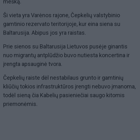
mešką.
Ši vieta yra Varėnos rajone, Čepkelių valstybinio
gamtinio rezervato teritorijoje, kur eina siena su
Baltarusija. Abipus jos yra raistas.
Prie sienos su Baltarusija Lietuvos pusėje ginantis
nuo migrantų antplūdžio buvo nutiesta koncertina ir
įrengta apsauginė tvora.
Čepkelių raiste dėl nestabilaus grunto ir gamtinių
kliūčių tokios infrastruktūros įrengti nebuvo įmanoma,
todėl sieną čia Kabelių pasieniečiai saugo kitomis
priemonėmis.