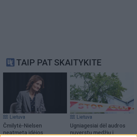
TAIP PAT SKAITYKITE
Lietuva
Lietuva
Čmilytė-Nielsen
Ugniagesiai dėl audros
neatmeta idėjos
nuverstų medžių į