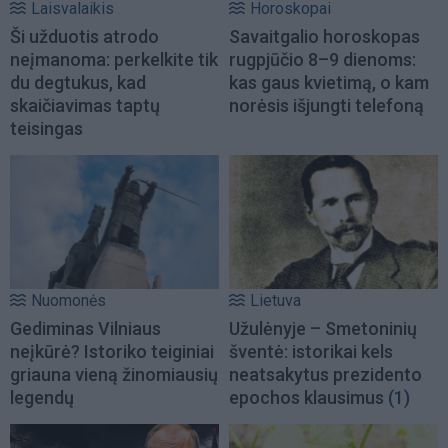
Laisvalaikis
Horoskopai
Ši užduotis atrodo
Savaitgalio horoskopas
neįmanoma: perkelkite tik
rugpjūčio 8–9 dienoms:
du degtukus, kad
kas gaus kvietimą, o kam
skaičiavimas taptų
norėsis išjungti telefoną
teisingas
Nuomonės
Lietuva
Gediminas Vilniaus
Užulėnyje – Smetoninių
neįkūrė? Istoriko teiginiai
šventė: istorikai kels
griauna vieną žinomiausių
neatsakytus prezidento
legendų
epochos klausimus
(1)