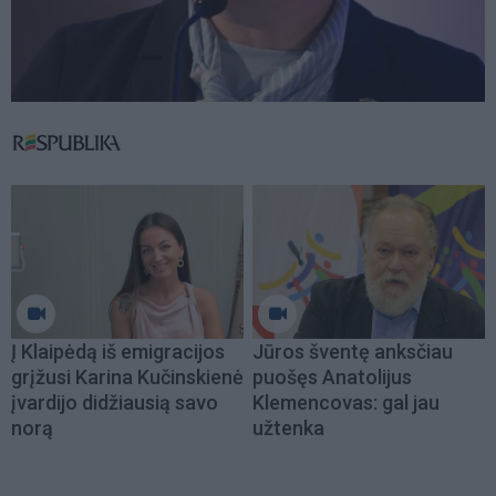
Į Klaipėdą iš emigracijos
Jūros šventę anksčiau
grįžusi Karina Kučinskienė
puošęs Anatolijus
įvardijo didžiausią savo
Klemencovas: gal jau
norą
užtenka