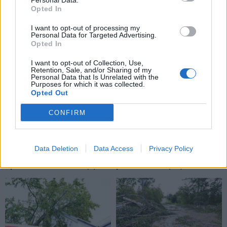
Personal Data.
Opted In
TAIP PAT SKAITYKITE
I want to opt-out of processing my
Personal Data for Targeted Advertising.
Opted In
I want to opt-out of Collection, Use,
Retention, Sale, and/or Sharing of my
Personal Data that Is Unrelated with the
Purposes for which it was collected.
Opted Out
CONFIRM
Lietuva
Lietuva
Užulėnyje – Smetoninių
Čmilytė-Nielsen
šventė: istorikai kels
neatmeta idėjos
Data Deletion
Data Access
Privacy Policy
neatsakytus prezidento
kandidatuoti į
epochos klausimus
(1)
prezidentus
(19)