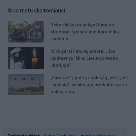
Šiuo metu skaitomiausi
Rekordiškai nusekęs Dunojus
atidengė II pasaulinio karo laikų
radinius
Mirė garsi lietuvių aktorė: „Jos
vaidmenys išliks Lietuvos teatro
istorijoje“
„Fūristas“ į judrią sankryžą įlėkė „ant
rankinio“: vilkiko puspriekabės ratai
pakilo į orą