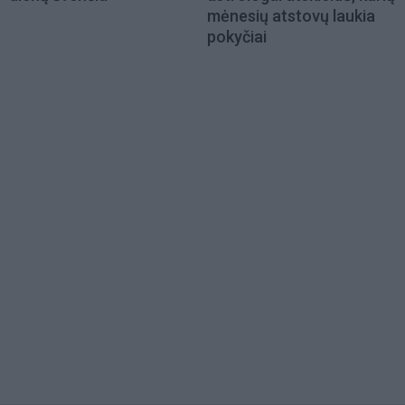
mėnesių atstovų laukia
pokyčiai
Load
More