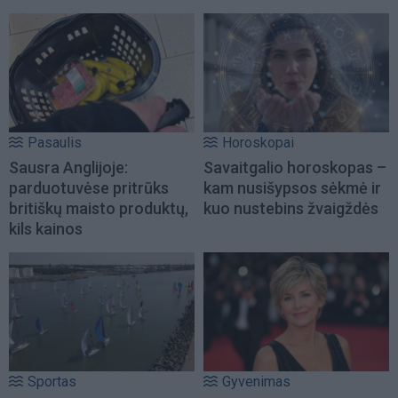
Pasaulis
Horoskopai
Sausra Anglijoje:
Savaitgalio horoskopas –
parduotuvėse pritrūks
kam nusišypsos sėkmė ir
britiškų maisto produktų,
kuo nustebins žvaigždės
kils kainos
Sportas
Gyvenimas