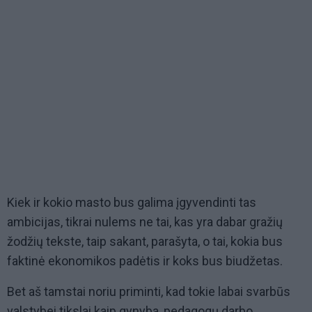
Kiek ir kokio masto bus galima įgyvendinti tas
ambicijas, tikrai nulems ne tai, kas yra dabar gražių
žodžių tekste, taip sakant, parašyta, o tai, kokia bus
faktinė ekonomikos padėtis ir koks bus biudžetas.
Bet aš tamstai noriu priminti, kad tokie labai svarbūs
valstybei tikslai kaip gynyba, pedagogų darbo