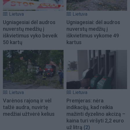
Lietuva
Lietuva
Ugniagesiai dėl audros
Ugniagesiai: dėl audros
nuverstų medžių į
nuverstų medžių į
iškvietimus vyko beveik
iškvietimus vykome 49
50 kartų
kartus
Lietuva
Lietuva
Varėnos rajoną ir vėl
Premjeras: nėra
talžė audra, nuvirtę
indikacijų, kad reikia
medžiai užtvėrė kelius
mažinti dyzelino akcizą –
kaina turi viršyti 2,2 euro
už litrą
(2)