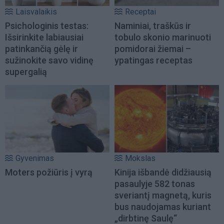
Laisvalaikis
Receptai
Psichologinis testas:
Naminiai, traškūs ir
Išsirinkite labiausiai
tobulo skonio marinuoti
patinkančią gėlę ir
pomidorai žiemai –
sužinokite savo vidinę
ypatingas receptas
supergalią
Gyvenimas
Mokslas
Moters požiūris į vyrą
Kinija išbandė didžiausią
pasaulyje 582 tonas
sveriantį magnetą, kuris
bus naudojamas kuriant
„dirbtinę Saulę“