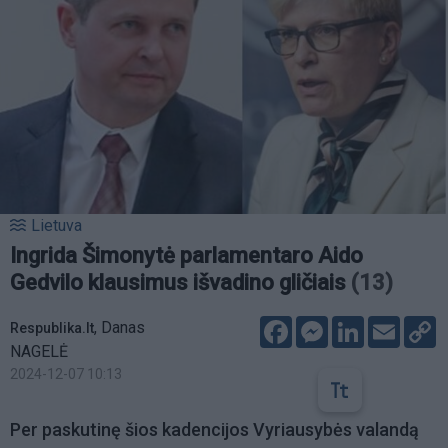
Lietuva
Ingrida Šimonytė parlamentaro Aido
Gedvilo klausimus išvadino gličiais
(13)
Facebook
Messenger
LinkedIn
Email
C
,
Danas
Respublika.lt
L
NAGELĖ
2024-12-07 10:13
Per paskutinę šios kadencijos Vyriausybės valandą