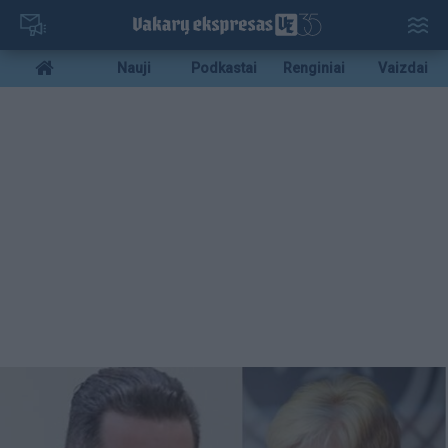
Pereiti
į
pagrindinį
Mobile
Nauji
Podkastai
Renginiai
Vaizdai
turinį
menu
bottom