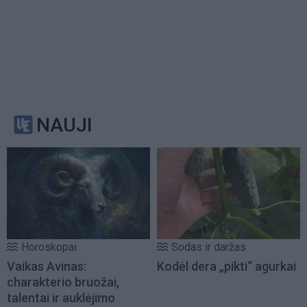
NAUJI
Horoskopai
Sodas ir daržas
Vaikas Avinas:
Kodėl dera „pikti“ agurkai
charakterio bruožai,
talentai ir auklėjimo