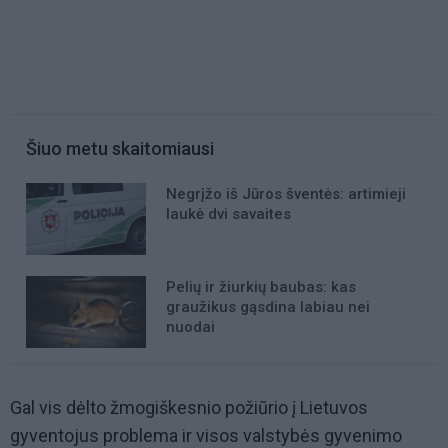
Šiuo metu skaitomiausi
Negrįžo iš Jūros šventės: artimieji
laukė dvi savaites
Pelių ir žiurkių baubas: kas
graužikus gąsdina labiau nei
nuodai
Gal vis dėlto žmogiškesnio požiūrio į Lietuvos
gyventojus problema ir visos valstybės gyvenimo