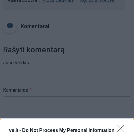
Raktažodžiai
Aidas Gedvilas
ingrida šimonytė
Komentarai
Rašyti komentarą
Jūsų vardas
Komentaras
ve.lt -
Do Not Process My Personal Information