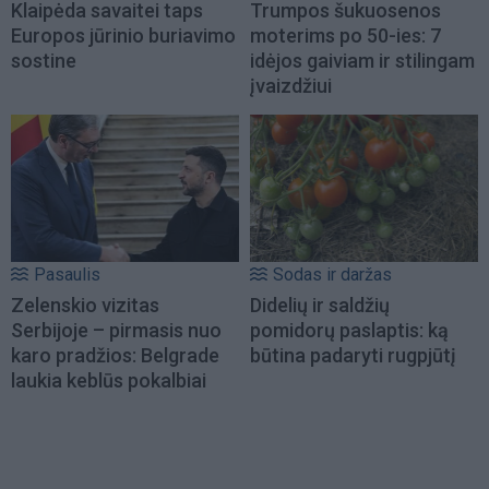
Klaipėda savaitei taps
Trumpos šukuosenos
Europos jūrinio buriavimo
moterims po 50-ies: 7
sostine
idėjos gaiviam ir stilingam
įvaizdžiui
Pasaulis
Sodas ir daržas
Zelenskio vizitas
Didelių ir saldžių
Serbijoje – pirmasis nuo
pomidorų paslaptis: ką
karo pradžios: Belgrade
būtina padaryti rugpjūtį
laukia keblūs pokalbiai