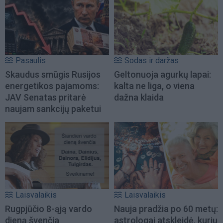
Pasaulis
Sodas ir daržas
Skaudus smūgis Rusijos
Geltonuoja agurkų lapai:
energetikos pajamoms:
kalta ne liga, o viena
JAV Senatas pritarė
dažna klaida
naujam sankcijų paketui
Laisvalaikis
Laisvalaikis
Rugpjūčio 8-ąją vardo
Nauja pradžia po 60 metų:
dieną švenčia
astrologai atskleidė, kurių