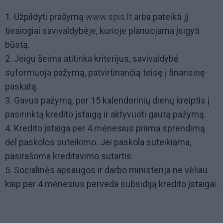
1. Užpildyti prašymą
www.spis.lt
arba pateikti jį
tiesiogiai savivaldybėje, kurioje planuojama įsigyti
būstą.
2. Jeigu šeima atitinka kriterijus, savivaldybė
suformuoja pažymą, patvirtinančią teisę į finansinę
paskatą.
3. Gavus pažymą, per 15 kalendorinių dienų kreiptis į
pasirinktą kredito įstaigą ir aktyvuoti gautą pažymą.
4. Kredito įstaiga per 4 mėnesius priima sprendimą
dėl paskolos suteikimo. Jei paskola suteikiama,
pasirašoma kreditavimo sutartis.
5. Socialinės apsaugos ir darbo ministerija ne vėliau
kaip per 4 mėnesius perveda subsidiją kredito įstaigai.