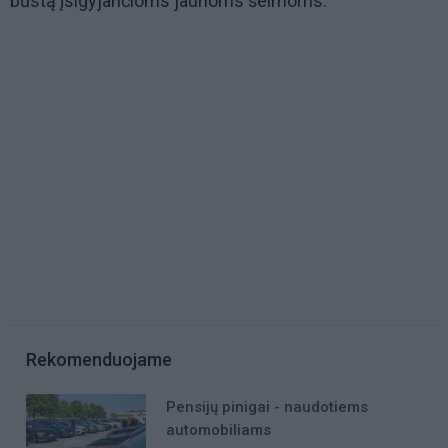
būstą įsigyjančioms jaunoms šeimoms.
Rekomenduojame
Pensijų pinigai - naudotiems
automobiliams