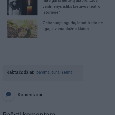
Mirė garsi lietuvių aktorė: „Jos
vaidmenys išliks Lietuvos teatro
istorijoje“
Geltonuoja agurkų lapai: kalta ne
liga, o viena dažna klaida
Raktažodžiai
parama jaunai šeimai
Komentarai
Rašyti komentarą