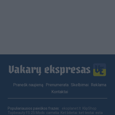
Load
More
Footer
Pranešk naujieną
Prenumerata
Skelbimai
Reklama
menu
Kontaktai
Populiariausios paieškos frazės:
ekoplanet.lt
KlipShop
Topbeauty
FS 25 Mods
camelia
Ket bilietai
ket testai
esta