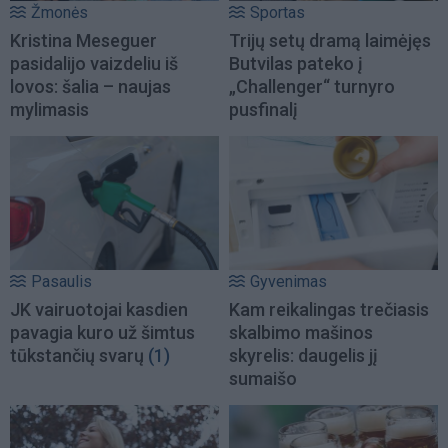
Žmonės
Sportas
Kristina Meseguer
Trijų setų dramą laimėjęs
pasidalijo vaizdeliu iš
Butvilas pateko į
lovos: šalia – naujas
„Challenger“ turnyro
mylimasis
pusfinalį
Pasaulis
Gyvenimas
JK vairuotojai kasdien
Kam reikalingas trečiasis
pavagia kuro už šimtus
skalbimo mašinos
tūkstančių svarų
(1)
skyrelis: daugelis jį
sumaišo