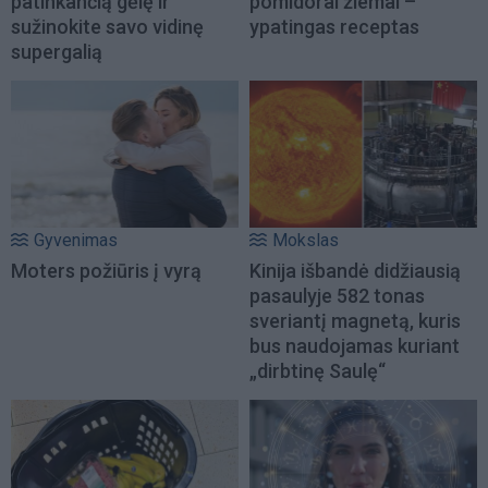
patinkančią gėlę ir
pomidorai žiemai –
sužinokite savo vidinę
ypatingas receptas
supergalią
Gyvenimas
Mokslas
Moters požiūris į vyrą
Kinija išbandė didžiausią
pasaulyje 582 tonas
sveriantį magnetą, kuris
bus naudojamas kuriant
„dirbtinę Saulę“