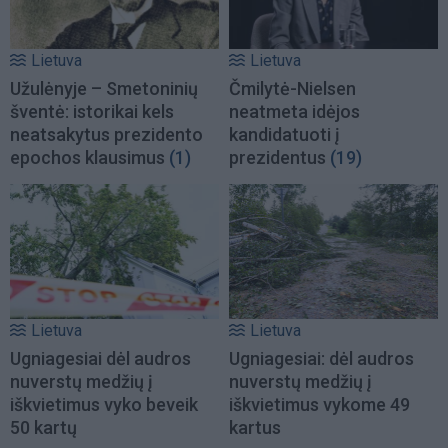
Lietuva
Lietuva
Užulėnyje – Smetoninių
Čmilytė-Nielsen
šventė: istorikai kels
neatmeta idėjos
neatsakytus prezidento
kandidatuoti į
epochos klausimus
(1)
prezidentus
(19)
Lietuva
Lietuva
Ugniagesiai dėl audros
Ugniagesiai: dėl audros
nuverstų medžių į
nuverstų medžių į
iškvietimus vyko beveik
iškvietimus vykome 49
50 kartų
kartus