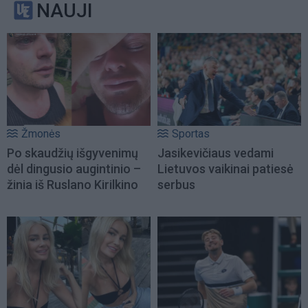
NAUJI
Žmonės
Sportas
Po skaudžių išgyvenimų
Jasikevičiaus vedami
dėl dingusio augintinio –
Lietuvos vaikinai patiesė
žinia iš Ruslano Kirilkino
serbus