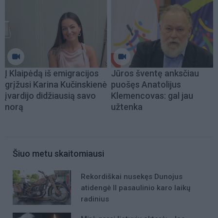
Į Klaipėdą iš emigracijos
Jūros šventę anksčiau
grįžusi Karina Kučinskienė
puošęs Anatolijus
įvardijo didžiausią savo
Klemencovas: gal jau
norą
užtenka
Šiuo metu skaitomiausi
Rekordiškai nusekęs Dunojus
atidengė II pasaulinio karo laikų
radinius