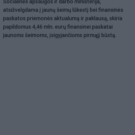
Socialinės apsaugos ir darbo ministerija,
atsižvelgdama į jaunų šeimų lūkestį bei finansinės
paskatos priemonės aktualumą ir paklausą, skiria
papildomus 4,46 mln. eurų finansinei paskatai
jaunoms šeimoms, įsigyjančioms pirmąjį būstą.