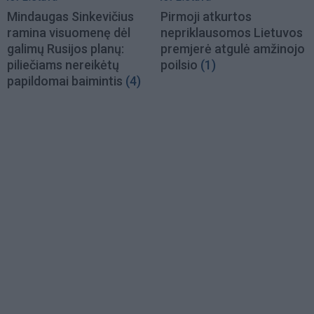
Mindaugas Sinkevičius
Pirmoji atkurtos
ramina visuomenę dėl
nepriklausomos Lietuvos
galimų Rusijos planų:
premjerė atgulė amžinojo
piliečiams nereikėtų
poilsio
(1)
papildomai baimintis
(4)