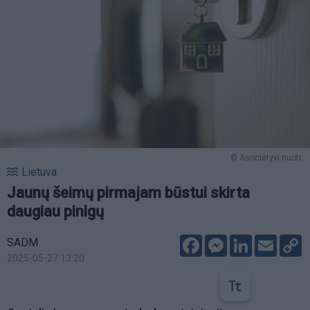
© Asociatyvi nuotr.
Lietuva
Jaunų šeimų pirmajam būstui skirta
daugiau pinigų
Facebook
Messenger
LinkedIn
Email
C
SADM
L
2025-05-27 13:20