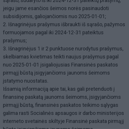
sąrašo, sudaryto iš iki 2024-12-31 pateiktų prašymų,
jeigu jame esančios šeimos norės pasinaudoti
subsidijomis, galiojančiomis nuo 2025-01-01;
2. Išnagrinėjus prašymus išbraukti iš sąrašo, pažymos
formuojamos pagal iki 2024-12-31 pateiktus
prašymus;
3. Išnagrinėjus 1 ir 2 punktuose nurodytus prašymus,
skelbiamas kvietimas teikti naujus prašymus pagal
nuo 2025-01-01 įsigaliojusias Finansinės paskatos
pirmąjį būstą įsigyjančioms jaunoms šeimoms
įstatymo nuostatas.
Išsamią informaciją apie tai, kas gali pretenduoti į
finansinę paskatą jaunoms šeimoms, įsigyjančioms
pirmąjį būstą, finansinės paskatos teikimo sąlygas
galima rasti Socialinės apsaugos ir darbo ministerijos
interneto svetainės skiltyje Finansinė paskata pirmąjį