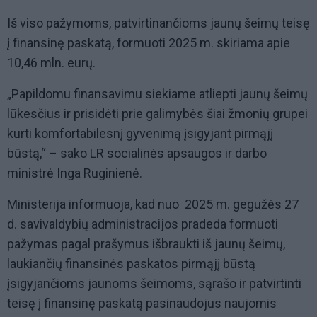
Iš viso pažymoms, patvirtinančioms jaunų šeimų teisę
į finansinę paskatą, formuoti 2025 m. skiriama apie
10,46 mln. eurų.
„Papildomu finansavimu siekiame atliepti jaunų šeimų
lūkesčius ir prisidėti prie galimybės šiai žmonių grupei
kurti komfortabilesnį gyvenimą įsigyjant pirmąjį
būstą,“ – sako LR socialinės apsaugos ir darbo
ministrė Inga Ruginienė.
Ministerija informuoja, kad nuo 2025 m. gegužės 27
d. savivaldybių administracijos pradeda formuoti
pažymas pagal prašymus išbraukti iš jaunų šeimų,
laukiančių finansinės paskatos pirmąjį būstą
įsigyjančioms jaunoms šeimoms, sąrašo ir patvirtinti
teisę į finansinę paskatą pasinaudojus naujomis