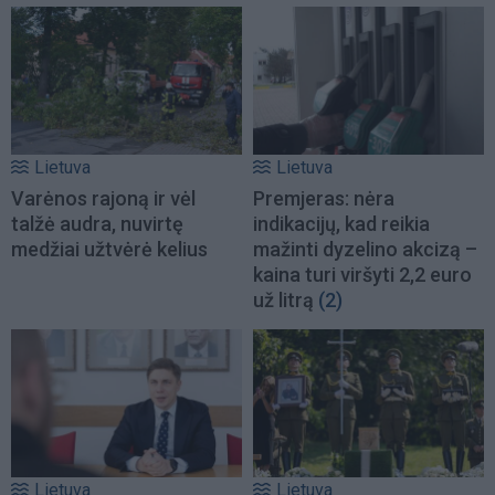
Lietuva
Lietuva
Varėnos rajoną ir vėl
Premjeras: nėra
talžė audra, nuvirtę
indikacijų, kad reikia
medžiai užtvėrė kelius
mažinti dyzelino akcizą –
kaina turi viršyti 2,2 euro
už litrą
(2)
Lietuva
Lietuva