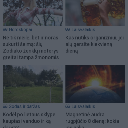
Horoskopai
Laisvalaikis
Ne tik meilė, bet ir noras
Kas nutiks organizmui, jei
sukurti šeimą: šių
alų gersite kiekvieną
Zodiako ženklų moterys
dieną
greitai tampa žmonomis
Sodas ir daržas
Laisvalaikis
Kodėl po lietaus sklype
Magnetinė audra
kaupiasi vanduo ir ką
rugpjūčio 8 dieną: kokia
daryti?
jos galia