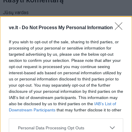
Jūsų vardas
ve.lt -
Do Not Process My Personal Information
Komentaras
If you wish to opt-out of the sale, sharing to third parties, or
processing of your personal or sensitive information for
targeted advertising by us, please use the below opt-out
section to confirm your selection. Please note that after your
opt-out request is processed you may continue seeing
interest-based ads based on personal information utilized by
us or personal information disclosed to third parties prior to
your opt-out. You may separately opt-out of the further
disclosure of your personal information by third parties on the
IAB’s list of downstream participants. This information may
This site is protected by
also be disclosed by us to third parties on the
IAB’s List of
Sutinku su
taisyklėmis
reCAPTCHA and the Google
Downstream Participants
that may further disclose it to other
Privacy Policy
and
Terms of
third parties.
Service
apply.
Personal Data Processing Opt Outs