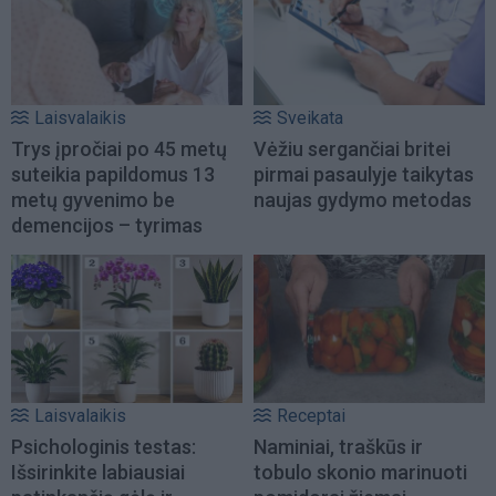
Laisvalaikis
Sveikata
Trys įpročiai po 45 metų
Vėžiu sergančiai britei
suteikia papildomus 13
pirmai pasaulyje taikytas
metų gyvenimo be
naujas gydymo metodas
demencijos – tyrimas
Laisvalaikis
Receptai
Psichologinis testas:
Naminiai, traškūs ir
Išsirinkite labiausiai
tobulo skonio marinuoti