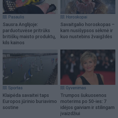
Pasaulis
Horoskopai
Sausra Anglijoje:
Savaitgalio horoskopas –
parduotuvėse pritrūks
kam nusišypsos sėkmė ir
britiškų maisto produktų,
kuo nustebins žvaigždės
kils kainos
Sportas
Gyvenimas
Klaipėda savaitei taps
Trumpos šukuosenos
Europos jūrinio buriavimo
moterims po 50-ies: 7
sostine
idėjos gaiviam ir stilingam
įvaizdžiui