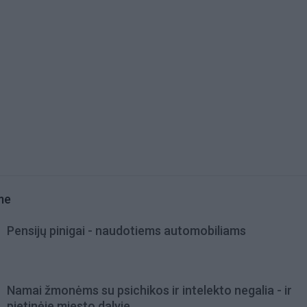
me
Pensijų pinigai - naudotiems automobiliams
Namai žmonėms su psichikos ir intelekto negalia - ir
pietinėje miesto dalyje