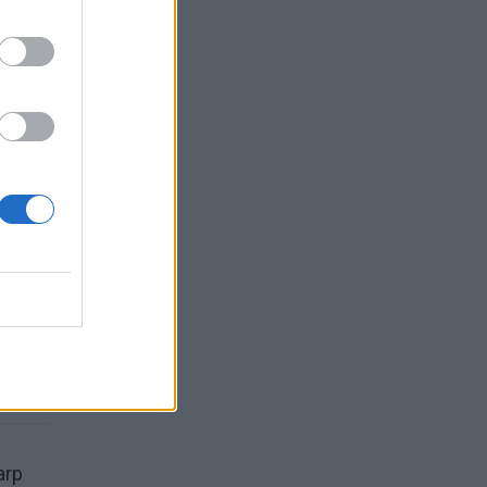
i
arp