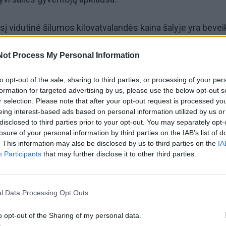
į vidutinė šilumos kilovatvalandės kaina šalyje yra bevei
rugsėjį, ir Vyriausybė pratęsė nulinio PVM lengvatą šildy
Not Process My Personal Information
i situacija neįkvepia.
to opt-out of the sale, sharing to third parties, or processing of your per
ezono startas yra vidutiniškai dvigubai brangesnis, o kai
formation for targeted advertising by us, please use the below opt-out s
r selection. Please note that after your opt-out request is processed y
, pavyzdžiui, Kaune šilumos kilovatvalandės kaina yra
eing interest-based ads based on personal information utilized by us or
s kartus“, – sako „Swedbank“ Finansų instituto ekspertė
disclosed to third parties prior to your opt-out. You may separately opt-
losure of your personal information by third parties on the IAB’s list of
čiūtė.
. This information may also be disclosed by us to third parties on the
IA
Participants
that may further disclose it to other third parties.
l Data Processing Opt Outs
o opt-out of the Sharing of my personal data.