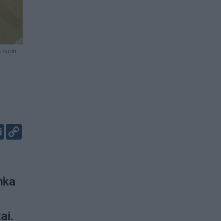
 nuotr.
er
kedIn
Email
Copy
Link
nka
ai.