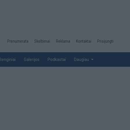
Desktop
Prenumerata
Skelbimai
Reklama
Kontaktai
Prisijungti
menu
top
Renginiai
Galerijos
Podkastai
Daugiau