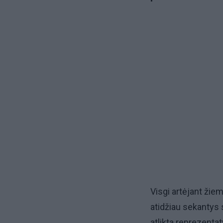
Visgi artėjant žiem
atidžiau sekantys 
atlikta reprezenta