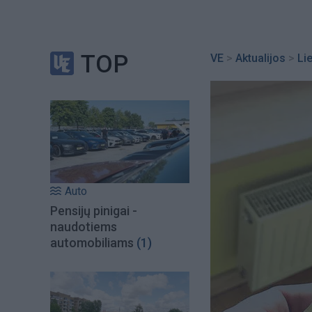
TOP
VE
>
Aktualijos
>
Li
Auto
Pensijų pinigai -
naudotiems
automobiliams
(1)