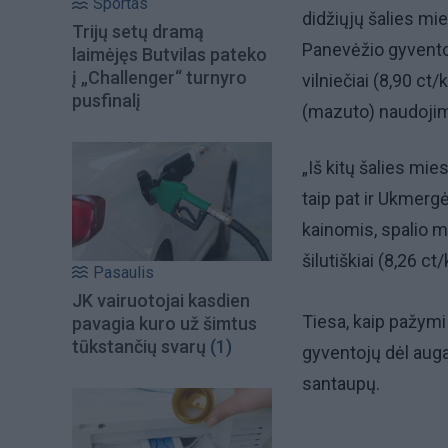
Sportas
didžiųjų šalies m
Trijų setų dramą
Panevėžio gyventoj
laimėjęs Butvilas pateko
į „Challenger“ turnyro
vilniečiai (8,90 c
pusfinalį
(mazuto) naudojim
„Iš kitų šalies m
taip pat ir Ukmerg
kainomis, spalio m
šilutiškiai (8,26 c
Pasaulis
JK vairuotojai kasdien
Tiesa, kaip pažymi 
pavagia kuro už šimtus
tūkstančių svarų
(1)
gyventojų dėl auga
santaupų.