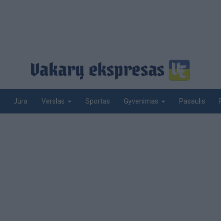
Jūra
Sportas
Pasaulis
Verslas
Gyvenimas