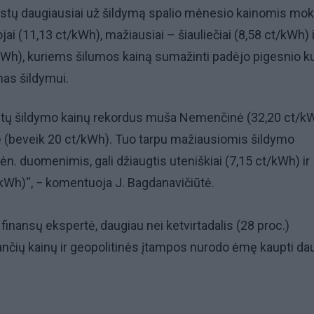
iestų daugiausiai už šildymą spalio mėnesio kainomis mo
ai (11,13 ct/kWh), mažiausiai – šiauliečiai (8,58 ct/kWh) i
t/kWh), kuriems šilumos kainą sumažinti padėjo pigesnio k
as šildymui.
iestų šildymo kainų rekordus muša Nemenčinė (32,20 ct/kW
ė (beveik 20 ct/kWh). Tuo tarpu mažiausiomis šildymo
ėn. duomenimis, gali džiaugtis uteniškiai (7,15 ct/kWh) ir
t/kWh)“, − komentuoja J. Bagdanavičiūtė.
finansų ekspertė, daugiau nei ketvirtadalis (28 proc.)
nčių kainų ir geopolitinės įtampos nurodo ėmę kaupti da