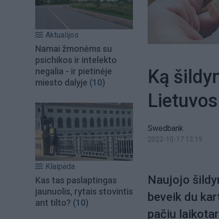
Aktualijos
Namai žmonėms su
psichikos ir intelekto
Ką šildy
negalia - ir pietinėje
miesto dalyje
(10)
Lietuvo
Swedbank
2022-10-17 13:19
Klaipėda
Naujojo šildy
Kas tas paslaptingas
jaunuolis, rytais stovintis
beveik du kar
ant tilto?
(10)
pačiu laikota