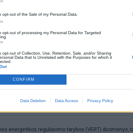
In
o opt-out of the Sale of my Personal Data.
In
to opt-out of processing my Personal Data for Targeted
ing.
In
omiausi
o opt-out of Collection, Use, Retention, Sale, and/or Sharing
ersonal Data that Is Unrelated with the Purposes for which it
lected.
Negrįžo iš Jūros šventės: artimieji laukė dvi savaites
Out
CONFIRM
Pelių ir žiurkių baubas: kas graužikus gąsdina labiau ne
nuodai
Data Deletion
Data Access
Privacy Policy
inės energetikos reguliavimo tarybos (VERT) duomenys, t