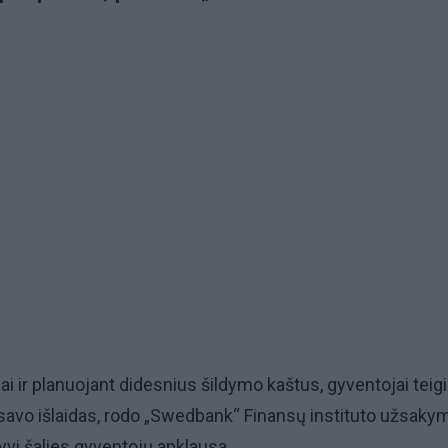
ai ir planuojant didesnius šildymo kaštus, gyventojai teigi
savo išlaidas, rodo „Swedbank“ Finansų instituto užsaky
tyvi šalies gyventojų apklausa.