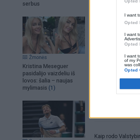
Opted 
serbus
I want t
Opted 
I want 
Advertis
Opted 
Šiuo metu skait
I want t
Žmonės
of my P
was col
Kristina Meseguer
Opted 
pasidalijo vaizdeliu iš
lovos: šalia – naujas
mylimasis
(1)
Kaip rodo Valstyb