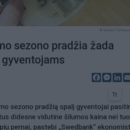
© Gintaro Tomkaus
mo sezono pradžia žada
s gyventojams
Facebook
Messeng
Lin
mo sezono pradžią spalį gyventojai pasiti
tus didesne vidutine šilumos kaina nei tuo
rpiu pernai, pastebi „Swedbank“ ekonomist