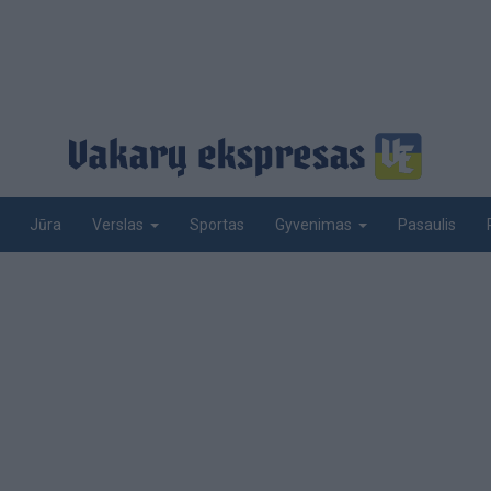
Jūra
Sportas
Pasaulis
Verslas
Gyvenimas