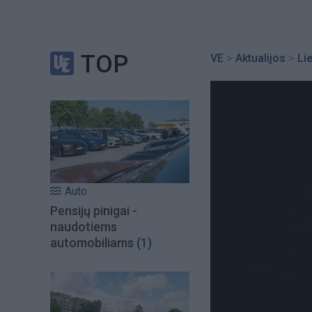
TOP
VE
>
Aktualijos
>
Li
Auto
Pensijų pinigai -
naudotiems
automobiliams
(1)