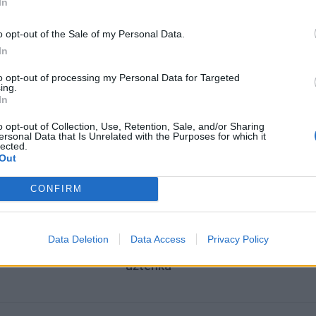
In
rnias ugdymo priemones.
o opt-out of the Sale of my Personal Data.
In
to opt-out of processing my Personal Data for Targeted
ing.
In
o opt-out of Collection, Use, Retention, Sale, and/or Sharing
ersonal Data that Is Unrelated with the Purposes for which it
lected.
Out
CONFIRM
acijos grįžusi Karina
Jūros šventę anksčiau puošęs
Data Deletion
Data Access
Privacy Policy
jo didžiausią savo
Anatolijus Klemencovas: gal jau
užtenka