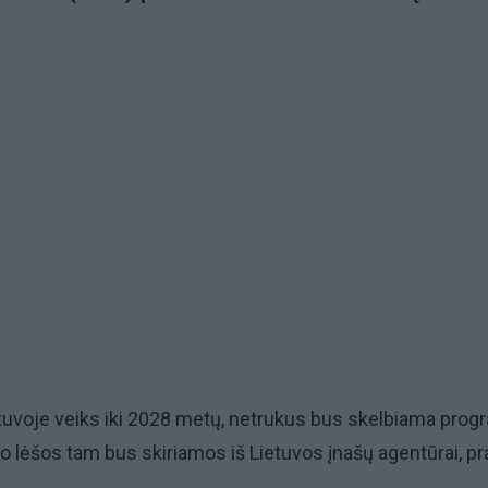
etuvoje veiks iki 2028 metų, netrukus bus skelbiama pro
 o lėšos tam bus skiriamos iš Lietuvos įnašų agentūrai, p