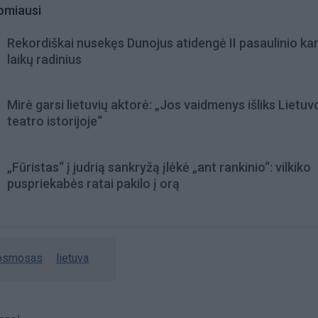
omiausi
Rekordiškai nusekęs Dunojus atidengė II pasaulinio ka
laikų radinius
Mirė garsi lietuvių aktorė: „Jos vaidmenys išliks Lietuv
teatro istorijoje“
„Fūristas“ į judrią sankryžą įlėkė „ant rankinio“: vilkiko
puspriekabės ratai pakilo į orą
osmosas
lietuva