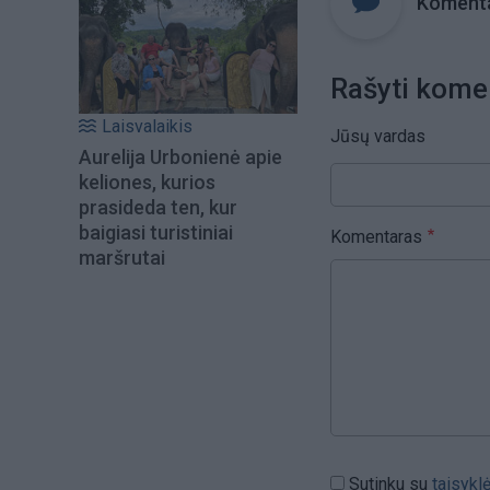
Komenta
Rašyti kome
Laisvalaikis
Jūsų vardas
Aurelija Urbonienė apie
keliones, kurios
prasideda ten, kur
baigiasi turistiniai
Komentaras
maršrutai
Sutinku su
taisykl