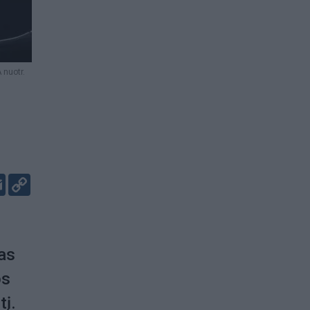
nuotr.
er
kedIn
Email
Copy
Link
as
os
tį.