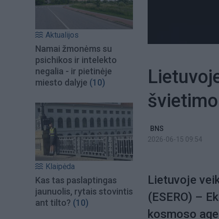
Aktualijos
Namai žmonėms su
psichikos ir intelekto
Lietuvoj
negalia - ir pietinėje
miesto dalyje
(10)
švietimo 
BNS
2026-06-15 09:54
Klaipėda
Lietuvoje vei
Kas tas paslaptingas
jaunuolis, rytais stovintis
(ESERO) – Eko
ant tilto?
(10)
kosmoso agen