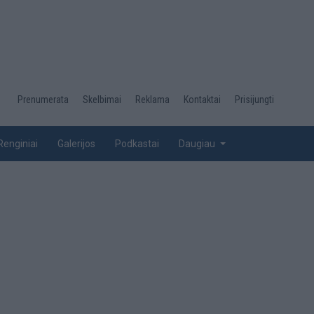
Desktop
Prenumerata
Skelbimai
Reklama
Kontaktai
Prisijungti
menu
top
Renginiai
Galerijos
Podkastai
Daugiau