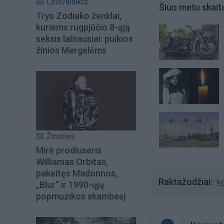
Laisvalaikis
Šiuo metu skait
Trys Zodiako ženklai,
kuriems rugpjūčio 8-ąją
seksis labiausiai: puikios
žinios Mergelėms
Žmonės
Mirė prodiuseris
Williamas Orbitas,
pakeitęs Madonnos,
Raktažodžiai
k
„Blur“ ir 1990-ųjų
popmuzikos skambesį