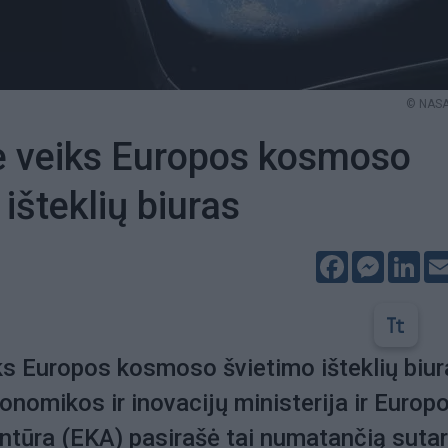
© NASA 
e veiks Europos kosmoso
išteklių biuras
Facebook
Messeng
Lin
ks Europos kosmoso švietimo išteklių biur
nomikos ir inovacijų ministerija ir Europ
tūra (EKA) pasirašė tai numatančią sutar