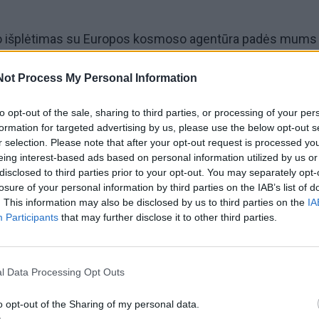
o išplėtimas su Europos kosmoso agentūra padės mums
s, kurių reikia sparčiai augančiam kosmoso sektoriui“, –
Not Process My Personal Information
nistras Edvinas Grikšas.
to opt-out of the sale, sharing to third parties, or processing of your per
lies mokiniai galės galės dalyvauti įvairiose edukacinėse
formation for targeted advertising by us, please use the below opt-out s
r selection. Please note that after your opt-out request is processed y
itikimuose su kosmoso sektoriaus ekspertais, konkursuos
eing interest-based ads based on personal information utilized by us or
tuose pažinti kosmoso technologijas bei gamtos mokslų,
disclosed to third parties prior to your opt-out. You may separately opt-
losure of your personal information by third parties on the IAB’s list of
erijos ir matematikos disciplinas.
. This information may also be disclosed by us to third parties on the
IA
Participants
that may further disclose it to other third parties.
 studentai galės dalyvauti EKA švietimo programose,
iatyvose ir stažuotėse.
l Data Processing Opt Outs
lyje Europos valstybių. Jos tikslas – pasitelkiant kosm
o opt-out of the Sharing of my personal data.
mokinių susidomėjimą STEAM disciplinomis bei suteikti