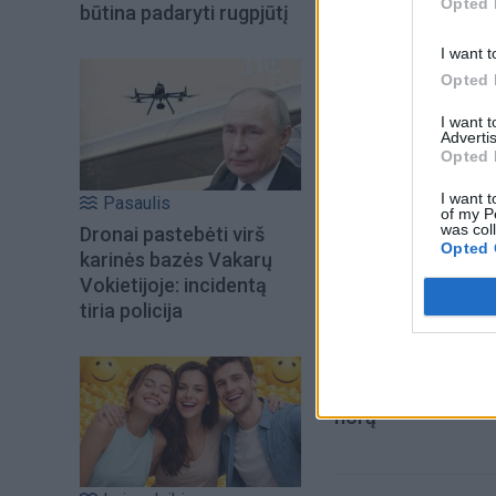
Opted 
būtina padaryti rugpjūtį
mokytojams mode
I want t
Opted 
I want 
Advertis
Opted 
I want t
Pasaulis
of my P
was col
Dronai pastebėti virš
Opted 
karinės bazės Vakarų
Vokietijoje: incidentą
tiria policija
Į Klaipėdą iš emigr
Kučinskienė įvardi
norą