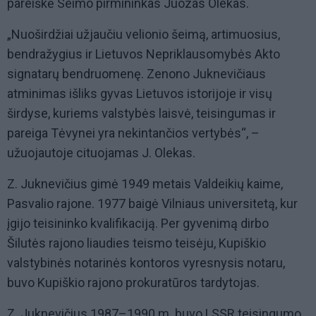
pareiškė Seimo pirmininkas Juozas Olekas.
„Nuoširdžiai užjaučiu velionio šeimą, artimuosius,
bendražygius ir Lietuvos Nepriklausomybės Akto
signatarų bendruomenę. Zenono Juknevičiaus
atminimas išliks gyvas Lietuvos istorijoje ir visų
širdyse, kuriems valstybės laisvė, teisingumas ir
pareiga Tėvynei yra nekintančios vertybės“, –
užuojautoje cituojamas J. Olekas.
Z. Juknevičius gimė 1949 metais Valdeikių kaime,
Pasvalio rajone. 1977 baigė Vilniaus universitetą, kur
įgijo teisininko kvalifikaciją. Per gyvenimą dirbo
Šilutės rajono liaudies teismo teisėju, Kupiškio
valstybinės notarinės kontoros vyresnysis notaru,
buvo Kupiškio rajono prokuratūros tardytojas.
Z. Juknevičius 1987–1990 m. buvo LSSR teisingumo