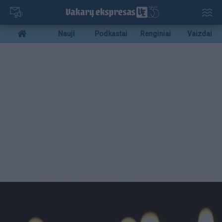
Pereiti
į
pagrindinį
Mobile
Nauji
Podkastai
Renginiai
Vaizdai
turinį
menu
bottom