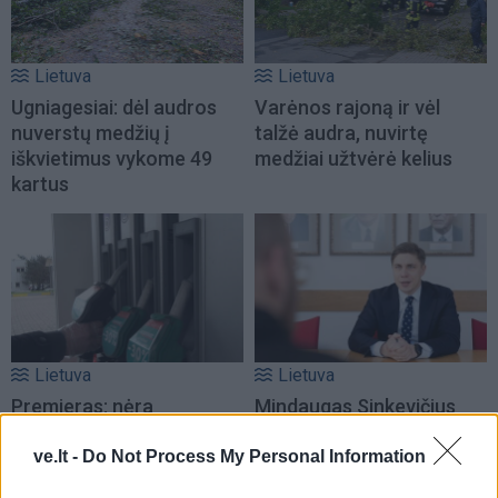
Lietuva
Lietuva
Ugniagesiai: dėl audros
Varėnos rajoną ir vėl
nuverstų medžių į
talžė audra, nuvirtę
iškvietimus vykome 49
medžiai užtvėrė kelius
kartus
Lietuva
Lietuva
Premjeras: nėra
Mindaugas Sinkevičius
indikacijų, kad reikia
ramina visuomenę dėl
mažinti dyzelino akcizą –
galimų Rusijos planų:
ve.lt -
Do Not Process My Personal Information
kaina turi viršyti 2,2 euro
piliečiams nereikėtų