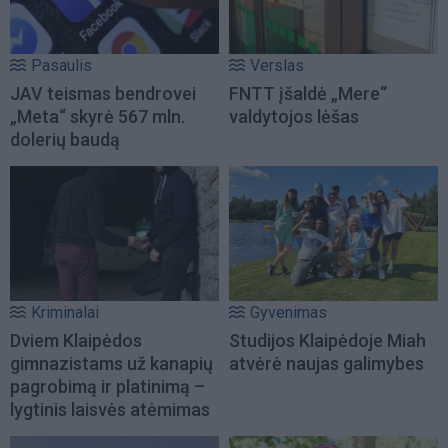
Pasaulis
Verslas
JAV teismas bendrovei
FNTT įšaldė „Mere“
„Meta“ skyrė 567 mln.
valdytojos lėšas
dolerių baudą
Kriminalai
Gyvenimas
Dviem Klaipėdos
Studijos Klaipėdoje Miah
gimnazistams už kanapių
atvėrė naujas galimybes
pagrobimą ir platinimą –
lygtinis laisvės atėmimas