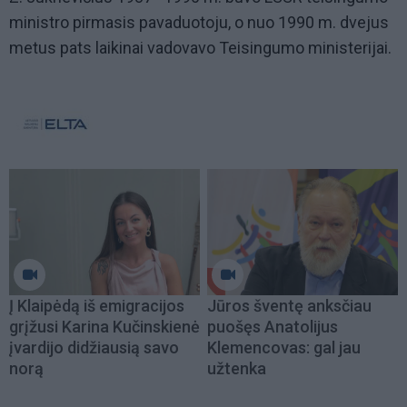
ministro pirmasis pavaduotoju, o nuo 1990 m. dvejus
metus pats laikinai vadovavo Teisingumo ministerijai.
Į Klaipėdą iš emigracijos
Jūros šventę anksčiau
grįžusi Karina Kučinskienė
puošęs Anatolijus
įvardijo didžiausią savo
Klemencovas: gal jau
norą
užtenka