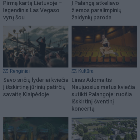
Pirmą kartą Lietuvoje –
Į Palangą atkeliavo
legendinis Las Vegaso
žiemos paralimpinių
vyrų šou
žaidynių paroda
Renginiai
Kultūra
Savo sričių lyderiai kviečia
Linas Adomaitis
į išskirtinę jūrinių patirčių
Naujuosius metus kviečia
savaitę Klaipėdoje
sutikti Palangoje: ruošia
išskirtinį šventinį
koncertą