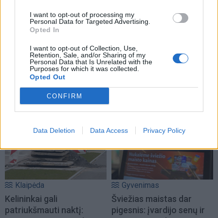
I want to opt-out of processing my
Personal Data for Targeted Advertising.
Opted In
I want to opt-out of Collection, Use,
Retention, Sale, and/or Sharing of my
Personal Data that Is Unrelated with the
Purposes for which it was collected.
Opted Out
NAUJI
CONFIRM
Data Deletion
Data Access
Privacy Policy
Klaipėda
Gyvenimas
Kelininkai gali
Šviežias maistas dar
patriukšmauti naktį:
pigesnis: įvardijo senų ir