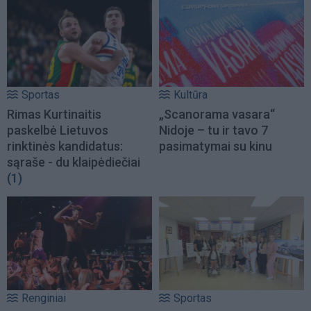
Sportas
Kultūra
Rimas Kurtinaitis
„Scanorama vasara“
paskelbė Lietuvos
Nidoje – tu ir tavo 7
rinktinės kandidatus:
pasimatymai su kinu
sąraše - du klaipėdiečiai
(1)
Renginiai
Sportas