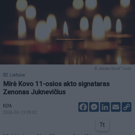
© „Adobe Stock“ nuotr.
Lietuva
Mirė Kovo 11-osios akto signataras
Zenonas Juknevičius
Facebook
Messenger
LinkedIn
Email
C
ELTA
L
2026-05-13 09:02