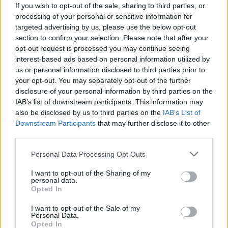
už litrą
(2)
papildomai baimintis
(4)
If you wish to opt-out of the sale, sharing to third parties, or
processing of your personal or sensitive information for
targeted advertising by us, please use the below opt-out
section to confirm your selection. Please note that after your
opt-out request is processed you may continue seeing
interest-based ads based on personal information utilized by
us or personal information disclosed to third parties prior to
your opt-out. You may separately opt-out of the further
disclosure of your personal information by third parties on the
Lietuva
Lietuva
IAB’s list of downstream participants. This information may
Pirmoji atkurtos
Statybos inspekcija
also be disclosed by us to third parties on the
IAB’s List of
nepriklausomos Lietuvos
Pinskų sodyboje nustatė
Downstream Participants
that may further disclose it to other
premjerė atgulė amžinojo
dar vieną pažeidimą:
third parties.
poilsio
(1)
nurodyta nugriauti dalį
terasos
(3)
Personal Data Processing Opt Outs
I want to opt-out of the Sharing of my
personal data.
Opted In
I want to opt-out of the Sale of my
Personal Data.
Opted In