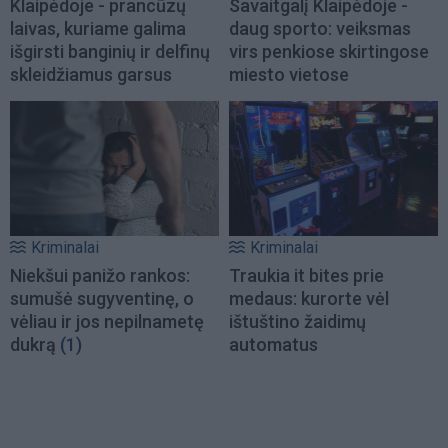
Klaipėdoje - prancūzų
Savaitgalį Klaipėdoje -
laivas, kuriame galima
daug sporto: veiksmas
išgirsti banginių ir delfinų
virs penkiose skirtingose
skleidžiamus garsus
miesto vietose
Kriminalai
Kriminalai
Niekšui panižo rankos:
Traukia it bites prie
sumušė sugyventinę, o
medaus: kurorte vėl
vėliau ir jos nepilnametę
ištuštino žaidimų
dukrą
(1)
automatus