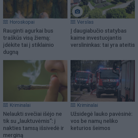
Horoskopai
Verslas
Rauginti agurkai bus
Į daugiabučio statybas
traškūs visą žiemą:
kaime investuojantis
įdėkite tai į stiklainio
verslininkas: tai yra ateitis
dugną
Kriminalai
Kriminalai
Nelaukti svečiai išėjo ne
Užsidegė lauko pavėsinė:
tik su „lauktuvėmis“: į
vos be namų neliko
nakties tamsą išsivedė ir
keturios šeimos
merginą