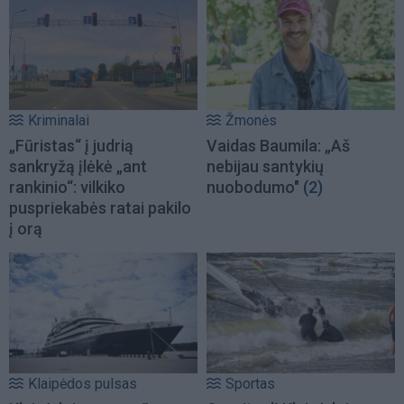
Kriminalai
Žmonės
„Fūristas“ į judrią
Vaidas Baumila: „Aš
sankryžą įlėkė „ant
nebijau santykių
rankinio“: vilkiko
nuobodumo"
(2)
puspriekabės ratai pakilo
į orą
Klaipėdos pulsas
Sportas