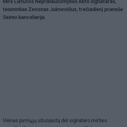
Mirė Lietuvos Nepriklausomybės Akto signataras,
teisininkas Zenonas Juknevičius, trečiadienį pranešė
Seimo kanceliarija.
Vienas pirmųjų užuojautą dėl signataro mirties