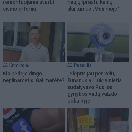
remontuojama svarbi
naujų įprastų kainų
eismo arterija
skirtumus „Maximoje“
Kriminalai
Pasaulis
Klaipėdoje dingo
„Slėptis jau per vėlu,
nepilnametis. Gal matėte?
šunsnukiai“: ukrainietis
sudalyvavo Rusijos
gynybos vadų vaizdo
pokalbyje