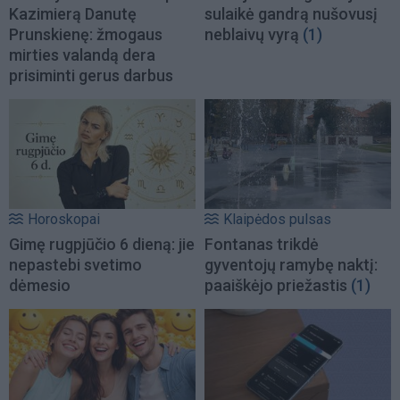
Kazimierą Danutę
sulaikė gandrą nušovusį
Prunskienę: žmogaus
neblaivų vyrą
(1)
mirties valandą dera
prisiminti gerus darbus
Horoskopai
Klaipėdos pulsas
Gimę rugpjūčio 6 dieną: jie
Fontanas trikdė
nepastebi svetimo
gyventojų ramybę naktį:
dėmesio
paaiškėjo priežastis
(1)