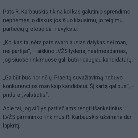
Pats R. Karbauskis tikina kol kas galutinio sprendimo
nepriėmęs, o diskusijos šiuo klausimu, jo teigimu,
partiečių gretose dar nevyksta.
„Kol kas tai nėra pats svarbiausias dalykas nei man,
nei partijai“, – aiškino LVŽS lyderis, neatmesdamas,
jog šiuose rinkimuose gali būti ir daugiau kandidatūrų.
„Galbūt bus norinčių. Praeitą suvažiavimą nebuvo
konkurencijos man kaip kandidatui. Šį kartą gal bus“, –
pridūrė „valstietis“.
Apie tai, jog siūlys partiečiams rengti išankstinius
LVŽS pirmininko rinkimus R. Karbauskis užsiminė dar
lapkritį.