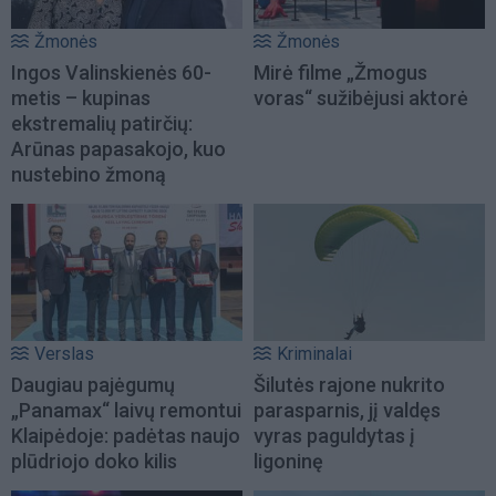
Žmonės
Žmonės
Ingos Valinskienės 60-
Mirė filme „Žmogus
metis – kupinas
voras“ sužibėjusi aktorė
ekstremalių patirčių:
Arūnas papasakojo, kuo
nustebino žmoną
Verslas
Kriminalai
Daugiau pajėgumų
Šilutės rajone nukrito
„Panamax“ laivų remontui
parasparnis, jį valdęs
Klaipėdoje: padėtas naujo
vyras paguldytas į
plūdriojo doko kilis
ligoninę