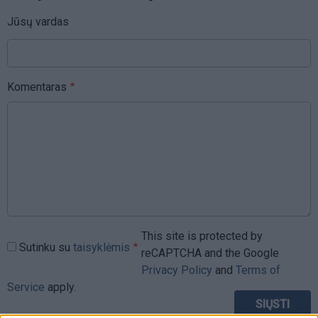
Jūsų vardas
Komentaras
This site is protected by
Sutinku su
taisyklėmis
reCAPTCHA and the Google
Privacy Policy
and
Terms of
Service
apply.