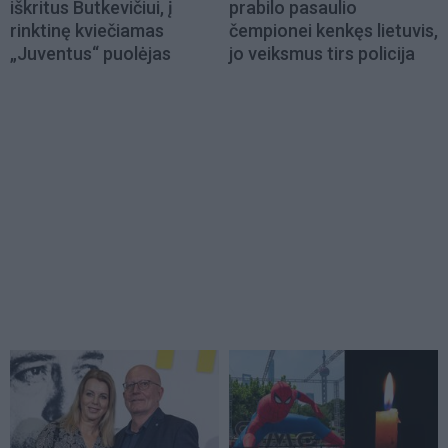
iškritus Butkevičiui, į
prabilo pasaulio
rinktinę kviečiamas
čempionei kenkęs lietuvis,
„Juventus“ puolėjas
jo veiksmus tirs policija