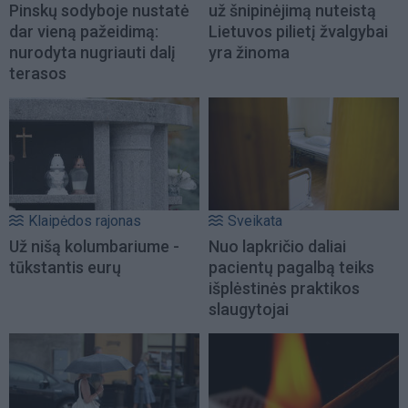
Pinskų sodyboje nustatė
už šnipinėjimą nuteistą
dar vieną pažeidimą:
Lietuvos pilietį žvalgybai
nurodyta nugriauti dalį
yra žinoma
terasos
Klaipėdos rajonas
Sveikata
Už nišą kolumbariume -
Nuo lapkričio daliai
tūkstantis eurų
pacientų pagalbą teiks
išplėstinės praktikos
slaugytojai