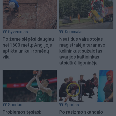
Gyvenimas
Kriminalai
Po žeme slėpėsi daugiau
Neatidus vairuotojas
nei 1600 metų: Anglijoje
magistralėje taranavo
aptikta unikali romėnų
kelininkus: sužalotas
vila
avarijos kaltininkas
atsidūrė ligoninėje
Sportas
Sportas
Problemos tęsiasi:
Po rasizmo skandalo