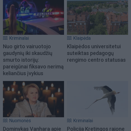
Kriminalai
Klaipėda
Nuo girto vairuotojo
Klaipėdos universitetui
gaudynių iki skaudžių
suteiktas pedagogų
smurto istorijų:
rengimo centro statusas
pareigūnai fiksavo nerimą
keliančius įvykius
Nuomonės
Kriminalai
Dominykas Vanhara apie
Policija Kretingos rajone