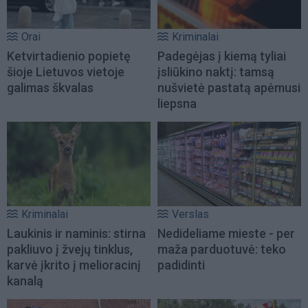
Orai
Kriminalai
Ketvirtadienio popietę
Padegėjas į kiemą tyliai
šioje Lietuvos vietoje
įsliūkino naktį: tamsą
galimas škvalas
nušvietė pastatą apėmusi
liepsna
Kriminalai
Verslas
Laukinis ir naminis: stirna
Nedideliame mieste - per
pakliuvo į žvejų tinklus,
maža parduotuvė: teko
karvė įkrito į melioracinį
padidinti
kanalą