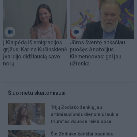
Į Klaipėdą iš emigracijos
Jūros šventę anksčiau
grįžusi Karina Kučinskienė
puošęs Anatolijus
įvardijo didžiausią savo
Klemencovas: gal jau
norą
užtenka
Šiuo metu skaitomiausi
Trijų Zodiako ženklų jau
artimiausiomis dienomis laukia
triumfas visuose reikaluose
Šie Zodiako ženklai pagaliau