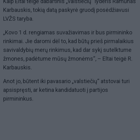
Kaip Eltai teigė dabartinis „valstiečių“ lyderis Ramūnas
Karbauskis, tokią datą paskyrė gruodį posėdžiavusi
LVŽS taryba.
„Kovo 1 d. rengiamas suvažiavimas ir bus pirmininko
rinkimai. Jie daromi dėl to, kad būtų prieš pirmalaikius
savivaldybių merų rinkimus, kad dar sykį sutelktume
žmones, padėtume mūsų žmonėms“, – Eltai teigė R.
Karbauskis.
Anot jo, būtent iki pavasario „valstiečių“ atstovai turi
apsispręsti, ar ketina kandidatuoti į partijos
pirmininkus.