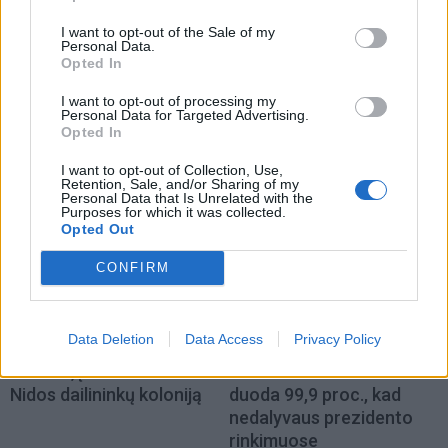
I want to opt-out of the Sale of my
Lietuva
Lietuva
Personal Data.
Opted In
Statybos inspekcija
Ketvirtadienį bus
Pinskų sodyboje nustatė
palaidota pirmoji
I want to opt-out of processing my
dar vieną pažeidimą:
nepriklausomos Lietuvos
Personal Data for Targeted Advertising.
Opted In
nurodyta nugriauti dalį
premjerė Prunskienė
terasos
I want to opt-out of Collection, Use,
Retention, Sale, and/or Sharing of my
Personal Data that Is Unrelated with the
Purposes for which it was collected.
Opted Out
CONFIRM
Lietuva
Lietuva
Data Deletion
Data Access
Privacy Policy
Išleidžiamas pašto
Žiniasklaida: „Norfos“
ženklas, įamžinantis
savininkas Dundulis
Nidos dailininkų koloniją
duoda 99,9 proc., kad
nedalyvaus prezidento
rinkimuose