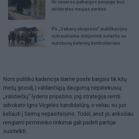
Iki vasaros pabaigos paupyje bus
atidarytas naujas parkas
Po „Vakarų ekspreso“ publikacijos
nutraukiama milijoninė sutartis su
autobusų keleivių kontrolieriais
Nors politiko kadencija šiame poste baigsis tik kitų
metų gruodį, į valdančiąją daugumą nepatekusių
„valstiečių“ lyderis pripažino, jog strategija remti
advokato Igno Vėgėlės kandidatūrą, o vėliau su juo
keliauti į Seimą nepasiteisino. Todėl, anot jo, anksčiau
rengiami pirmininko rinkimai gali padėti partijai
susitelkti.