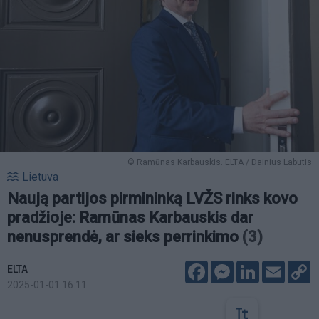
© Ramūnas Karbauskis. ELTA / Dainius Labutis
Lietuva
Naują partijos pirmininką LVŽS rinks kovo
pradžioje: Ramūnas Karbauskis dar
nenusprendė, ar sieks perrinkimo
(3)
Facebook
Messenger
LinkedIn
Email
C
ELTA
L
2025-01-01 16:11