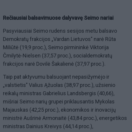
Rečiausiai balsavimuose dalyvavę Seimo nariai
Pasyviausiai Seimo rudens sesijos metu balsavo
Demokratų frakcijos „Vardan Lietuvos" narė Rūta
Miliūtė (19,9 proc.), Seimo pirmininkė Viktorija
Čmilytė-Nielsen (37,57 proc.), socialdemokratų
frakcijos narė Dovilė Šakalienė (37,97 proc.).
Taip pat aktyvumu balsuojant nepasižymėjo ir
„valstietis" Valius Ąžuolas (38,97 proc.), užsienio
reikalų ministras Gabrielius Landsbergis (40,66),
mišriai Seimo narių grupei priklausantis Mykolas
Majauskas (42,25 proc.), ekonomikos ir inovacijų
ministrė Aušrinė Armonaitė (43,84 proc.), energetikos
ministras Dainius Kreivys (44,14 proc.),