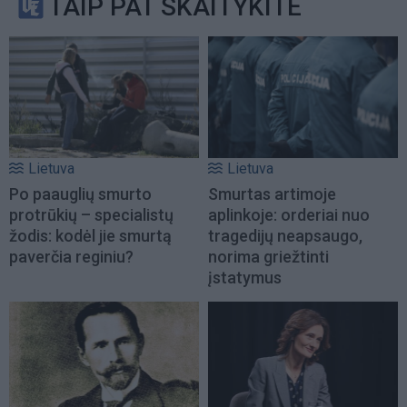
TAIP PAT SKAITYKITE
Lietuva
Lietuva
Po paauglių smurto
Smurtas artimoje
protrūkių – specialistų
aplinkoje: orderiai nuo
žodis: kodėl jie smurtą
tragedijų neapsaugo,
paverčia reginiu?
norima griežtinti
įstatymus