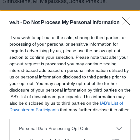
Širinskienė, M. Majauskas, Jonas Pinskus.
Respublika.lt info
ve.lt -
Do Not Process My Personal Information
If you wish to opt-out of the sale, sharing to third parties, or
processing of your personal or sensitive information for
targeted advertising by us, please use the below opt-out
section to confirm your selection. Please note that after your
opt-out request is processed you may continue seeing
interest-based ads based on personal information utilized by
us or personal information disclosed to third parties prior to
Į Klaipėdą iš emigracijos
Jūros šventę anksčiau
your opt-out. You may separately opt-out of the further
grįžusi Karina Kučinskienė
puošęs Anatolijus
disclosure of your personal information by third parties on the
įvardijo didžiausią savo
Klemencovas: gal jau
IAB’s list of downstream participants. This information may
norą
užtenka
also be disclosed by us to third parties on the
IAB’s List of
Downstream Participants
that may further disclose it to other
third parties.
Šiuo metu skaitomiausi
Personal Data Processing Opt Outs