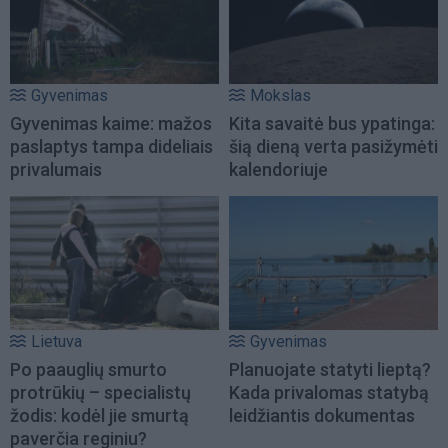
Gyvenimas
Mokslas
Gyvenimas kaime: mažos
Kita savaitė bus ypatinga:
paslaptys tampa dideliais
šią dieną verta pasižymėti
privalumais
kalendoriuje
Lietuva
Gyvenimas
Po paauglių smurto
Planuojate statyti lieptą?
protrūkių – specialistų
Kada privalomas statybą
žodis: kodėl jie smurtą
leidžiantis dokumentas
paverčia reginiu?