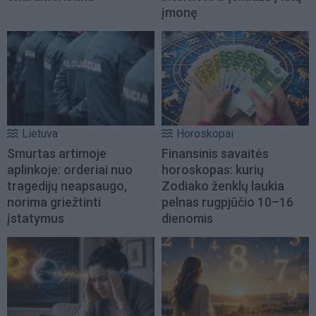
įmonę
Lietuva
Horoskopai
Smurtas artimoje
Finansinis savaitės
aplinkoje: orderiai nuo
horoskopas: kurių
tragedijų neapsaugo,
Zodiako ženklų laukia
norima griežtinti
pelnas rugpjūčio 10–16
įstatymus
dienomis