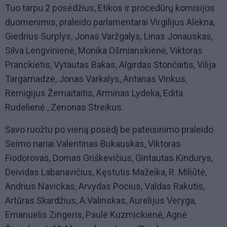
Tuo tarpu 2 posėdžius, Etikos ir procedūrų komisijos
duomenimis, praleido parlamentarai Virgilijus Alekna,
Giedrius Surplys, Jonas Varžgalys, Linas Jonauskas,
Silva Lengvinienė, Monika Ošmianskienė, Viktoras
Pranckietis, Vytautas Bakas, Algirdas Stončaitis, Vilija
Targamadzė, Jonas Varkalys, Antanas Vinkus,
Remigijus Žemaitaitis, Arminas Lydeka, Edita
Rudelienė , Zenonas Streikus.
Savo ruožtu po vieną posėdį be pateisinimo praleido
Seimo nariai Valentinas Bukauskas, Viktoras
Fiodorovas, Domas Griškevičius, Gintautas Kindurys,
Deividas Labanavičius, Kęstutis Mažeika, R. Miliūtė,
Andrius Navickas, Arvydas Pocius, Valdas Rakutis,
Artūras Skardžius, A.Valinskas, Aurelijus Veryga,
Emanuelis Zingeris, Paulė Kuzmickienė, Agnė