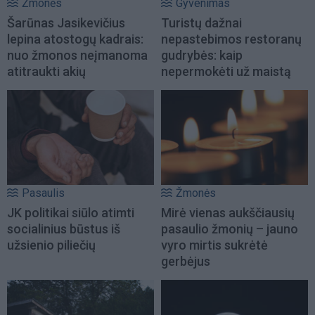
Žmonės
Gyvenimas
Šarūnas Jasikevičius
Turistų dažnai
lepina atostogų kadrais:
nepastebimos restoranų
nuo žmonos neįmanoma
gudrybės: kaip
atitraukti akių
nepermokėti už maistą
Pasaulis
Žmonės
JK politikai siūlo atimti
Mirė vienas aukščiausių
socialinius būstus iš
pasaulio žmonių – jauno
užsienio piliečių
vyro mirtis sukrėtė
gerbėjus