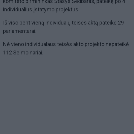
komiteto pirmininkas Stasys Šedbaras, pateikę po 4
individualius įstatymo projektus.
Iš viso bent vieną individualų teisės aktą pateikė 29
parlamentarai.
Nė vieno individualaus teisės akto projekto nepateikė
112 Seimo nariai.