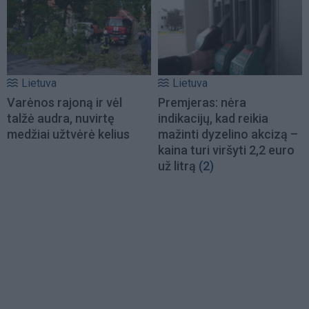
Lietuva
Lietuva
Varėnos rajoną ir vėl
Premjeras: nėra
talžė audra, nuvirtę
indikacijų, kad reikia
medžiai užtvėrė kelius
mažinti dyzelino akcizą –
kaina turi viršyti 2,2 euro
už litrą
(2)