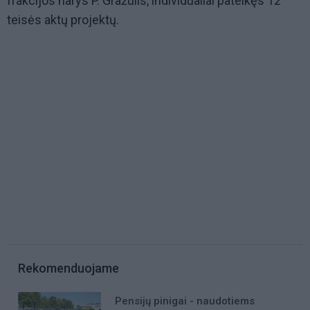
frakcijos narys P. Gražulis, individualiai pateikęs 12
teisės aktų projektų.
Rekomenduojame
Pensijų pinigai - naudotiems