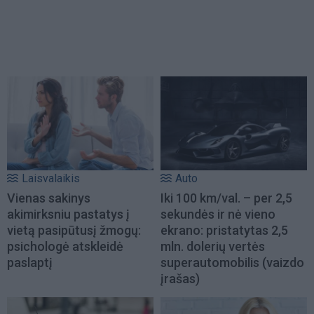
Laisvalaikis
Auto
Vienas sakinys
Iki 100 km/val. – per 2,5
akimirksniu pastatys į
sekundės ir nė vieno
vietą pasipūtusį žmogų:
ekrano: pristatytas 2,5
psichologė atskleidė
mln. dolerių vertės
paslaptį
superautomobilis (vaizdo
įrašas)