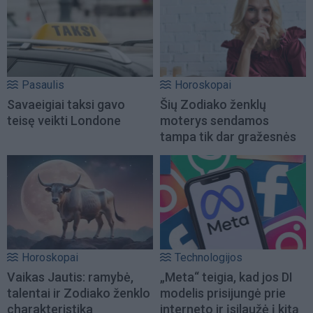
Pasaulis
Horoskopai
Savaeigiai taksi gavo
Šių Zodiako ženklų
teisę veikti Londone
moterys sendamos
tampa tik dar gražesnės
Horoskopai
Technologijos
Vaikas Jautis: ramybė,
„Meta“ teigia, kad jos DI
talentai ir Zodiako ženklo
modelis prisijungė prie
charakteristika
interneto ir įsilaužė į kitą