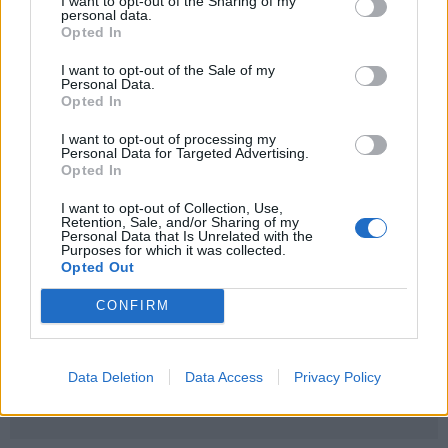
I want to opt-out of the Sharing of my
Laive planuoja apgyvendinti 80
personal data.
Opted In
tūkstančių žmonių: kaip atrodys
plaukiojantis miestas
I want to opt-out of the Sale of my
Personal Data.
Nemalonus kvapas šaldytuve dings
Opted In
be chemijos: ką įdėti į vidų
I want to opt-out of processing my
Personal Data for Targeted Advertising.
Opted In
Kas nutiks organizmui, jei alų
I want to opt-out of Collection, Use,
gersite kiekvieną dieną
Retention, Sale, and/or Sharing of my
Personal Data that Is Unrelated with the
Purposes for which it was collected.
Opted Out
CONFIRM
Data Deletion
Data Access
Privacy Policy
Raktažodžiai
parlamentarai
lankomumas
aktyvumas