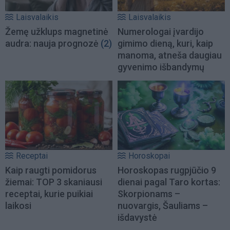
Laisvalaikis
Laisvalaikis
Žemę užklups magnetinė
Numerologai įvardijo
audra: nauja prognozė
(2)
gimimo dieną, kuri, kaip
manoma, atneša daugiau
gyvenimo išbandymų
Receptai
Horoskopai
Kaip raugti pomidorus
Horoskopas rugpjūčio 9
žiemai: TOP 3 skaniausi
dienai pagal Taro kortas:
receptai, kurie puikiai
Skorpionams –
laikosi
nuovargis, Šauliams –
išdavystė