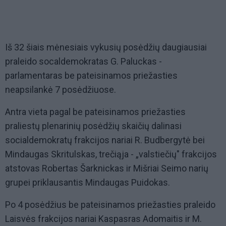
Iš 32 šiais mėnesiais vykusių posėdžių daugiausiai
praleido socaldemokratas G. Paluckas -
parlamentaras be pateisinamos priežasties
neapsilankė 7 posėdžiuose.
Antra vieta pagal be pateisinamos priežasties
praliestų plenarinių posėdžių skaičių dalinasi
socialdemokratų frakcijos nariai R. Budbergytė bei
Mindaugas Skritulskas, trečiąja - „valstiečių" frakcijos
atstovas Robertas Šarknickas ir Mišriai Seimo narių
grupei priklausantis Mindaugas Puidokas.
Po 4 posėdžius be pateisinamos priežasties praleido
Laisvės frakcijos nariai Kaspasras Adomaitis ir M.