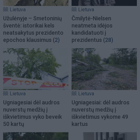
Lietuva
Lietuva
Užulėnyje – Smetoninių
Čmilytė-Nielsen
šventė: istorikai kels
neatmeta idėjos
neatsakytus prezidento
kandidatuoti į
epochos klausimus
(2)
prezidentus
(28)
Lietuva
Lietuva
Ugniagesiai dėl audros
Ugniagesiai: dėl audros
nuverstų medžių į
nuverstų medžių į
iškvietimus vyko beveik
iškvietimus vykome 49
50 kartų
kartus