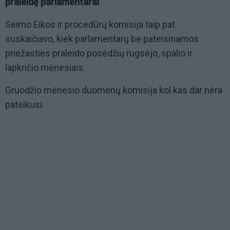
praleidę parlamentarai
Seimo Eikos ir procedūrų komisija taip pat
suskaičiavo, kiek parlamentarų be pateisinamos
priežasties praleido posėdžių rugsėjo, spalio ir
lapkričio mėnesiais.
Gruodžio mėnesio duomenų komisija kol kas dar nėra
pateikusi.