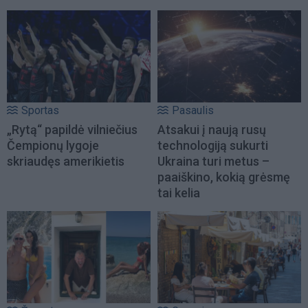
Sportas
Pasaulis
„Rytą“ papildė vilniečius
Atsakui į naują rusų
Čempionų lygoje
technologiją sukurti
skriaudęs amerikietis
Ukraina turi metus –
paaiškino, kokią grėsmę
tai kelia