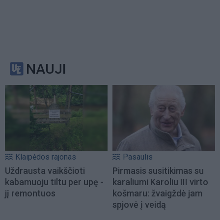
NAUJI
Klaipėdos rajonas
Pasaulis
Uždrausta vaikščioti
Pirmasis susitikimas su
kabamuoju tiltu per upę -
karaliumi Karoliu III virto
jį remontuos
košmaru: žvaigždė jam
spjovė į veidą