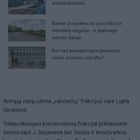
automobiliams
Namai žmonėms su psichikos ir
intelekto negalia - ir pietinėje
miesto dalyje
Kas tas paslaptingas jaunuolis,
rytais stovintis ant tilto?
Antrąją vietą užima „valstiečių" frakcijos narė Ligita
Girskienė.
Toliau rikiuojasi konservatorių frakcijai priklausanti
Seimo narė J. Sejonienė bei Teisės ir teisėtvarkos