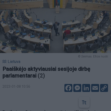
© Seimas. Eltos nuotr.
Lietuva
Paaiškėjo aktyviausiai sesijoje dirbę
parlamentarai
(2)
Facebook
Messenger
LinkedIn
Email
C
2023-01-08 10:56
L