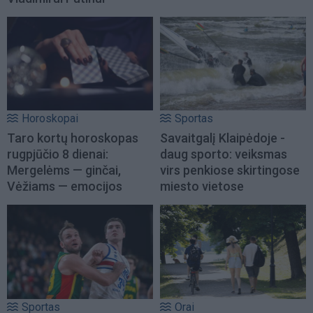
Horoskopai
Sportas
Taro kortų horoskopas
Savaitgalį Klaipėdoje -
rugpjūčio 8 dienai:
daug sporto: veiksmas
Mergelėms — ginčai,
virs penkiose skirtingose
Vėžiams — emocijos
miesto vietose
Sportas
Orai