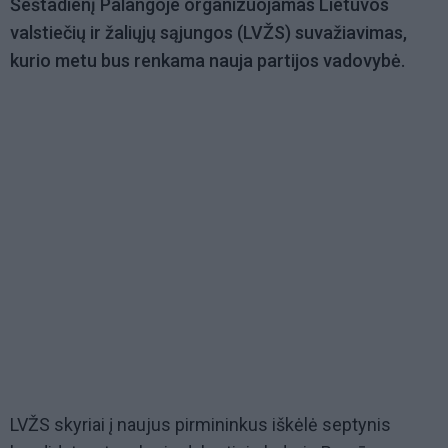
Šeštadienį Palangoje organizuojamas Lietuvos
valstiečių ir žaliųjų sąjungos (LVŽS) suvažiavimas,
kurio metu bus renkama nauja partijos vadovybė.
LVŽS skyriai į naujus pirmininkus iškėlė septynis