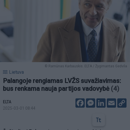
© Ramūnas Karbauskis. ELTA / Žygimantas Gedvila
Lietuva
Palangoje rengiamas LVŽS suvažiavimas:
bus renkama nauja partijos vadovybė
(4)
Facebook
Messenger
LinkedIn
Email
C
ELTA
L
2025-03-01 08:44