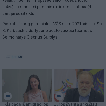
keliauti į Seimą – nepasiteisino. Todėl, anot jo,
anksčiau rengiami pirmininko rinkimai gali padėti
partijai susitelkti.
Paskutinį kartą pirmininką LVŽS rinko 2021-aisiais. Su
R. Karbauskiu dėl lyderio posto varžėsi tuometis
Seimo narys Giedrius Surplys.
Į Klaipėdą iš emigracijos
Jūros šventę anksčiau