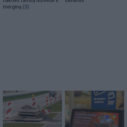
nakties tamsą išsivedė ir
savaites
merginą
(3)