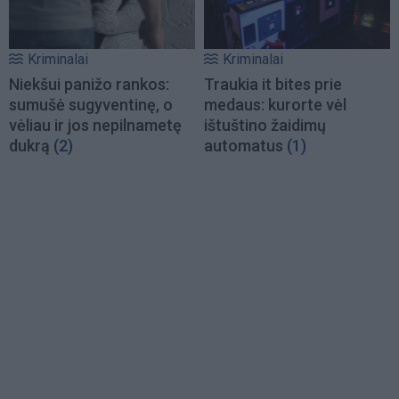
Kriminalai
Kriminalai
Niekšui panižo rankos:
Traukia it bites prie
sumušė sugyventinę, o
medaus: kurorte vėl
vėliau ir jos nepilnametę
ištuštino žaidimų
dukrą
(2)
automatus
(1)