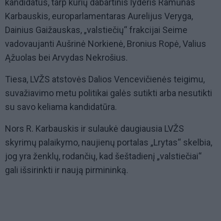
kandidatus, tarp kurių dabartinis lyderis Ramūnas
Karbauskis, europarlamentaras Aurelijus Veryga,
Dainius Gaižauskas, „valstiečių“ frakcijai Seime
vadovaujanti Aušrinė Norkienė, Bronius Ropė, Valius
Ąžuolas bei Arvydas Nekrošius.
Tiesa, LVŽS atstovės Dalios Vencevičienės teigimu,
suvažiavimo metu politikai galės sutikti arba nesutikti
su savo keliama kandidatūra.
Nors R. Karbauskis ir sulaukė daugiausia LVŽS
skyrimų palaikymo, naujienų portalas „Lrytas“ skelbia,
jog yra ženklų, rodančių, kad šeštadienį „valstiečiai“
gali išsirinkti ir naują pirmininką.