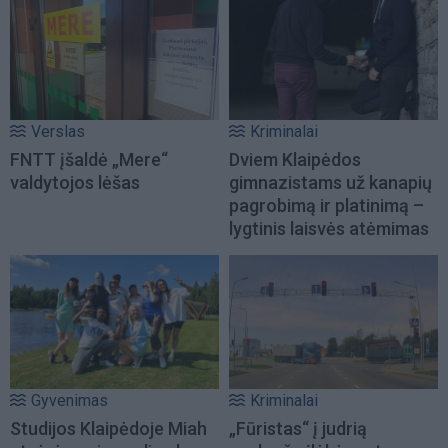
Verslas
Kriminalai
FNTT įšaldė „Mere“
Dviem Klaipėdos
valdytojos lėšas
gimnazistams už kanapių
pagrobimą ir platinimą –
lygtinis laisvės atėmimas
Gyvenimas
Kriminalai
Studijos Klaipėdoje Miah
„Fūristas“ į judrią