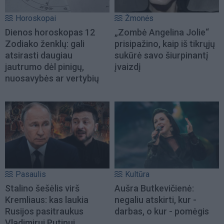
Horoskopai
Žmonės
Dienos horoskopas 12
„Zombė Angelina Jolie“
Zodiako ženklų: gali
prisipažino, kaip iš tikrųjų
atsirasti daugiau
sukūrė savo šiurpinantį
jautrumo dėl pinigų,
įvaizdį
nuosavybės ar vertybių
Pasaulis
Kultūra
Stalino šešėlis virš
Aušra Butkevičienė:
Kremliaus: kas laukia
negaliu atskirti, kur -
Rusijos pasitraukus
darbas, o kur - pomėgis
Vladimirui Putinui