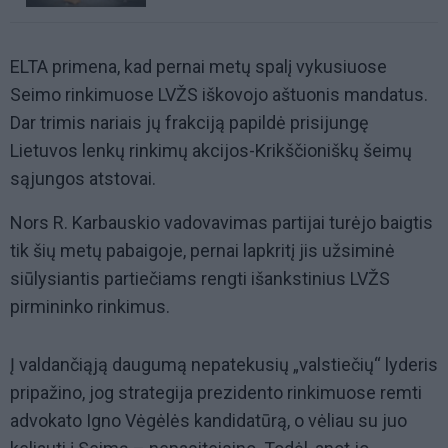
ELTA primena, kad pernai metų spalį vykusiuose
Seimo rinkimuose LVŽS iškovojo aštuonis mandatus.
Dar trimis nariais jų frakciją papildė prisijungę
Lietuvos lenkų rinkimų akcijos-Krikščioniškų šeimų
sąjungos atstovai.
Nors R. Karbauskio vadovavimas partijai turėjo baigtis
tik šių metų pabaigoje, pernai lapkritį jis užsiminė
siūlysiantis partiečiams rengti išankstinius LVŽS
pirmininko rinkimus.
Į valdančiąją daugumą nepatekusių „valstiečių“ lyderis
pripažino, jog strategija prezidento rinkimuose remti
advokato Igno Vėgėlės kandidatūrą, o vėliau su juo