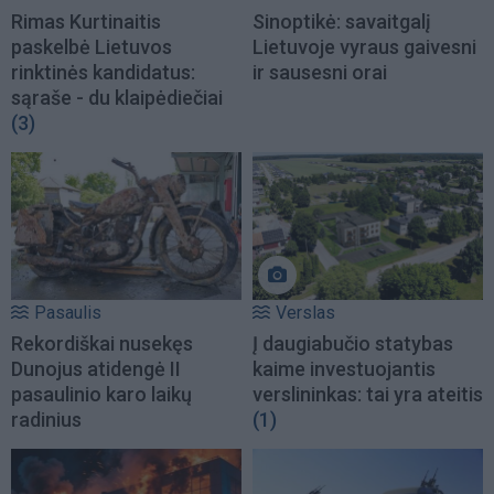
Rimas Kurtinaitis
Sinoptikė: savaitgalį
paskelbė Lietuvos
Lietuvoje vyraus gaivesni
rinktinės kandidatus:
ir sausesni orai
sąraše - du klaipėdiečiai
(3)
Pasaulis
Verslas
Rekordiškai nusekęs
Į daugiabučio statybas
Dunojus atidengė II
kaime investuojantis
pasaulinio karo laikų
verslininkas: tai yra ateitis
radinius
(1)