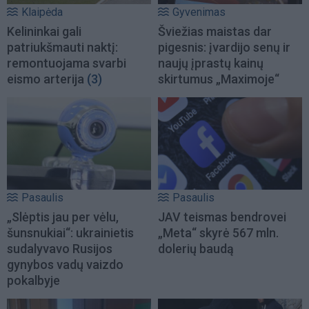
Klaipėda
Gyvenimas
Kelininkai gali
Šviežias maistas dar
patriukšmauti naktį:
pigesnis: įvardijo senų ir
remontuojama svarbi
naujų įprastų kainų
eismo arterija
(3)
skirtumus „Maximoje“
Pasaulis
Pasaulis
„Slėptis jau per vėlu,
JAV teismas bendrovei
šunsnukiai“: ukrainietis
„Meta“ skyrė 567 mln.
sudalyvavo Rusijos
dolerių baudą
gynybos vadų vaizdo
pokalbyje