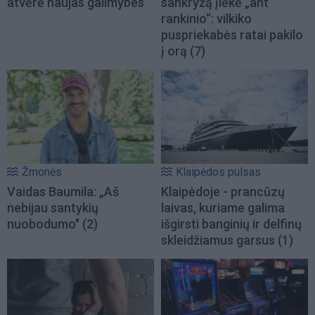
atvėrė naujas galimybes
sankryžą įlėkė „ant
rankinio“: vilkiko
puspriekabės ratai pakilo
į orą
(7)
Žmonės
Klaipėdos pulsas
Vaidas Baumila: „Aš
Klaipėdoje - prancūzų
nebijau santykių
laivas, kuriame galima
nuobodumo"
(2)
išgirsti banginių ir delfinų
skleidžiamus garsus
(1)