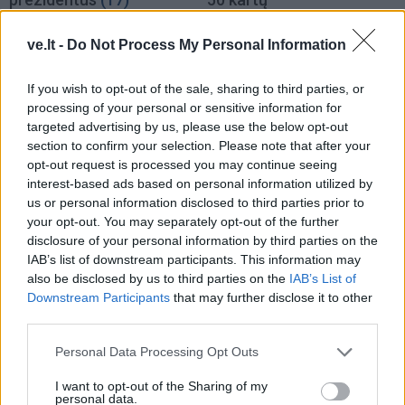
ve.lt -
Do Not Process My Personal Information
If you wish to opt-out of the sale, sharing to third parties, or
processing of your personal or sensitive information for
targeted advertising by us, please use the below opt-out
section to confirm your selection. Please note that after your
Lietuva
Lietuva
opt-out request is processed you may continue seeing
Ugniagesiai: dėl audros
Varėnos rajoną ir vėl
interest-based ads based on personal information utilized by
nuverstų medžių į
talžė audra, nuvirtę
us or personal information disclosed to third parties prior to
iškvietimus vykome 49
medžiai užtvėrė kelius
your opt-out. You may separately opt-out of the further
disclosure of your personal information by third parties on the
kartus
IAB’s list of downstream participants. This information may
also be disclosed by us to third parties on the
IAB’s List of
Downstream Participants
that may further disclose it to other
third parties.
Personal Data Processing Opt Outs
I want to opt-out of the Sharing of my
Lietuva
Lietuva
personal data.