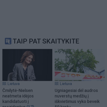
TAIP PAT SKAITYKITE
Lietuva
Lietuva
Čmilytė-Nielsen
Ugniagesiai dėl audros
neatmeta idėjos
nuverstų medžių į
kandidatuoti į
iškvietimus vyko beveik
prezidentus
(17)
50 kartų