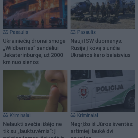
Pasaulis
Pasaulis
Ukrainiečių dronai smogė
Nauji ISW duomenys:
„Wildberries“ sandėliui
Rusija į kovą siunčia
Jekaterinburge, už 2000
Ukrainos karo belaisvius
km nuo sienos
Kriminalai
Kriminalai
Nelaukti svečiai išėjo ne
Negrįžo iš Jūros šventės:
tik su „lauktuvėmis“: į
artimieji laukė dvi