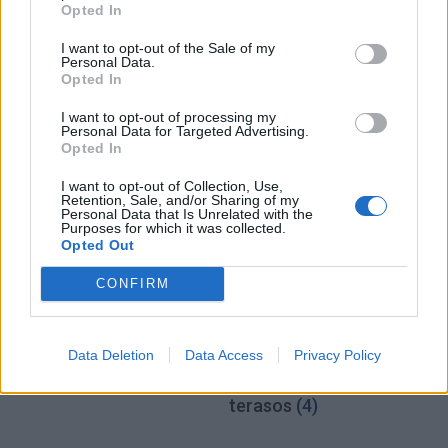
Opted In
Premjeras: nėra
Mindaugas Sinkevičius
indikacijų, kad reikia
ramina visuomenę dėl
I want to opt-out of the Sale of my
Personal Data.
mažinti dyzelino akcizą –
galimų Rusijos planų:
Opted In
kaina turi viršyti 2,2 euro
piliečiams nereikėtų
už litrą
(2)
papildomai baimintis
(4)
I want to opt-out of processing my
Personal Data for Targeted Advertising.
Opted In
I want to opt-out of Collection, Use,
Retention, Sale, and/or Sharing of my
Personal Data that Is Unrelated with the
Purposes for which it was collected.
Opted Out
CONFIRM
Lietuva
Lietuva
Pirmoji atkurtos
Statybos inspekcija
nepriklausomos Lietuvos
Pinskų sodyboje nustatė
Data Deletion
Data Access
Privacy Policy
premjerė atgulė amžinojo
dar vieną pažeidimą:
poilsio
(1)
nurodyta nugriauti dalį
terasos
(4)