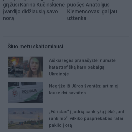
grįžusi Karina Kučinskienė
puošęs Anatolijus
įvardijo didžiausią savo
Klemencovas: gal jau
norą
užtenka
Šiuo metu skaitomiausi
Aiškiaregės pranašystė: numatė
katastrofišką karo pabaigą
Ukrainoje
Negrįžo iš Jūros šventės: artimieji
laukė dvi savaites
„Fūristas“ į judrią sankryžą įlėkė „ant
rankinio“: vilkiko puspriekabės ratai
pakilo į orą