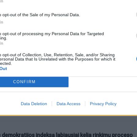
In
o opt-out of the Sale of my Personal Data.
In
to opt-out of processing my Personal Data for Targeted
ing.
In
omiausi
o opt-out of Collection, Use, Retention, Sale, and/or Sharing
ersonal Data that Is Unrelated with the Purposes for which it
lected.
Tualetinis popierius traukiasi į praeitį: kuo jį pakeis
Out
artimiausiu metu
CONFIRM
Kam reikalingas trečiasis skalbimo mašinos skyrelis:
daugelis jį sumaišo
Data Deletion
Data Access
Privacy Policy
 demokratijos indeksą labiausiai kelia rinkimų proceso