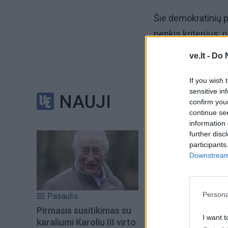
Šie demokratinių p
penkis kriterijus: 
dalyvavimą, politinę
ve.lt -
Do 
Bendras Lietuvos d
If you wish 
sensitive in
NAUJI
confirm you
Pasaulio demokrat
continue se
kad Rytų Europos r
information 
further disc
5 vietoje.
participants
Downstream 
Persona
Pasaulis
Pirmasis susitikimas su
I want t
karaliumi Karoliu III virto