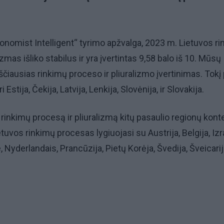
nomist Intelligent“ tyrimo apžvalga, 2023 m. Lietuvos r
izmas išliko stabilus ir yra įvertintas 9,58 balo iš 10. Mūsų
ščiausias rinkimų proceso ir pliuralizmo įvertinimas. Tokį 
 Estija, Čekija, Latvija, Lenkija, Slovėnija, ir Slovakija.
 rinkimų procesą ir pliuralizmą kitų pasaulio regionų kont
tuvos rinkimų procesas lygiuojasi su Austrija, Belgija, Izra
 Nyderlandais, Prancūzija, Pietų Korėja, Švedija, Šveicarij