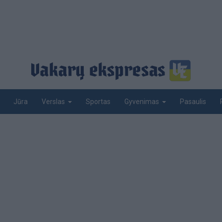
Jūra
Sportas
Pasaulis
Verslas
Gyvenimas