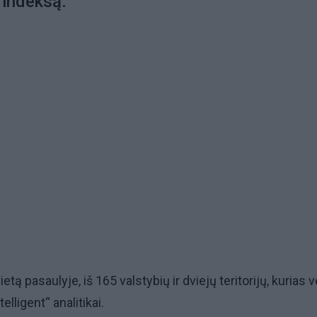
 indeksą.
ietą pasaulyje, iš 165 valstybių ir dviejų teritorijų, kurias 
lligent“ analitikai.