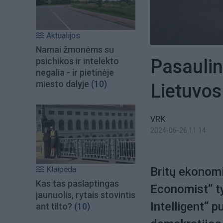
Aktualijos
Namai žmonėms su
Pasaulin
psichikos ir intelekto
negalia - ir pietinėje
miesto dalyje
(10)
Lietuvos 
VRK
2024-06-26 11:14
Klaipėda
Britų ekonomik
Kas tas paslaptingas
Economist“ ty
jaunuolis, rytais stovintis
Intelligent“ 
ant tilto?
(10)