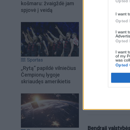
Opted 
košmaru: žvaigždė jam
spjovė į veidą
I want t
Opted 
I want 
Advertis
Opted 
Šiuo metu skait
I want t
of my P
Sportas
was col
Opted 
„Rytą“ papildė vilniečius
Čempionų lygoje
skriaudęs amerikietis
Bendrąjį valstybės