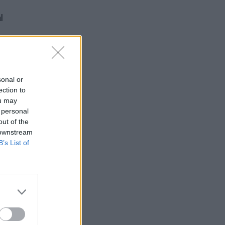
l
sonal or
ection to
ou may
rodo,
 personal
šliko
out of the
 downstream
B’s List of