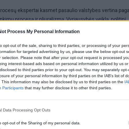
rocesų ekspertai kasmet pasaulio valstybes vertina paga
rinkimų procesą ir pliuralizmą, Vyriausybės veiklą, politinį
 kultūrą ir piliečių laisves.
Not Process My Personal Information
emokratijos indeksas siekia 7,31 balo iš 10.
to opt-out of the sale, sharing to third parties, or processing of your per
formation for targeted advertising by us, please use the below opt-out s
r selection. Please note that after your opt-out request is processed y
ijos rodiklius analizavusios tyrimų bendrovės duomenys 
eing interest-based ads based on personal information utilized by us or
egione, kuriam priskirta Lietuva, 2023 metais mūsų šalis i
disclosed to third parties prior to your opt-out. You may separately opt-
losure of your personal information by third parties on the IAB’s list of
. This information may also be disclosed by us to third parties on the
IA
Participants
that may further disclose it to other third parties.
l Data Processing Opt Outs
o opt-out of the Sharing of my personal data.