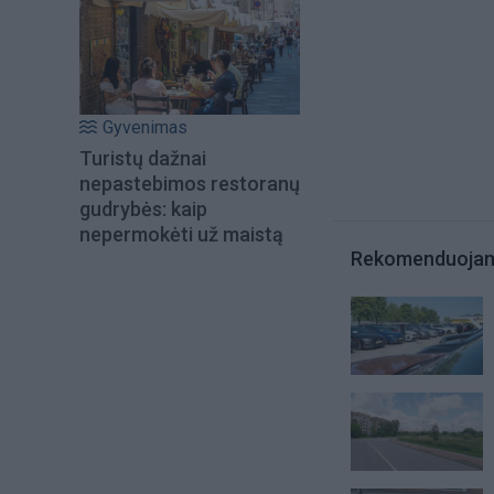
Gyvenimas
Turistų dažnai
nepastebimos restoranų
gudrybės: kaip
nepermokėti už maistą
Rekomenduoja