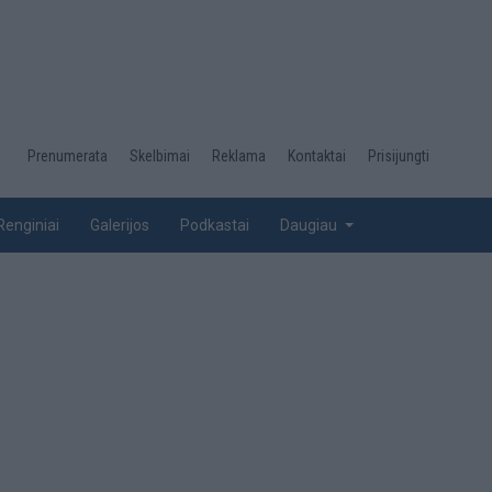
Desktop
Prenumerata
Skelbimai
Reklama
Kontaktai
Prisijungti
menu
top
Renginiai
Galerijos
Podkastai
Daugiau