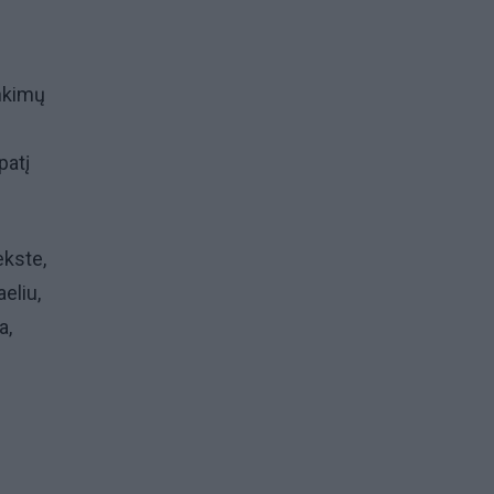
inkimų
patį
ekste,
eliu,
a,