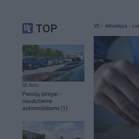
TOP
VE
>
Aktualijos
>
Li
Auto
Pensijų pinigai -
naudotiems
automobiliams
(1)