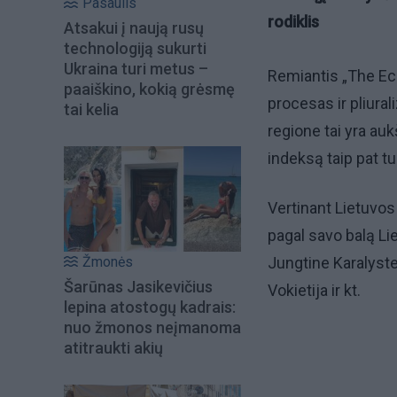
Pasaulis
rodiklis
Atsakui į naują rusų
technologiją sukurti
Ukraina turi metus –
Remiantis „The Eco
paaiškino, kokią grėsmę
procesas ir pliural
tai kelia
regione tai yra auk
indeksą taip pat turi
Vertinant Lietuvos
pagal savo balą Lie
Žmonės
Jungtine Karalyste,
Šarūnas Jasikevičius
Vokietija ir kt.
lepina atostogų kadrais:
nuo žmonos neįmanoma
atitraukti akių