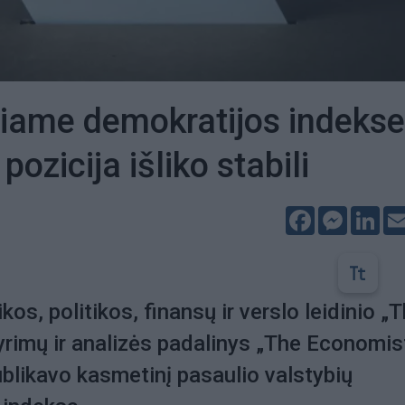
iame demokratijos indekse
pozicija išliko stabili
Facebook
Messeng
Lin
os, politikos, finansų ir verslo leidinio „
rimų ir analizės padalinys „The Economis
publikavo kasmetinį pasaulio valstybių