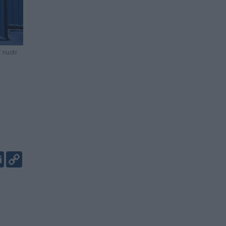
 nuotr.
er
kedIn
Email
Copy
Link