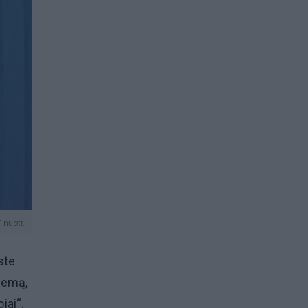
 nuotr.
ste
žiemą,
jai“,