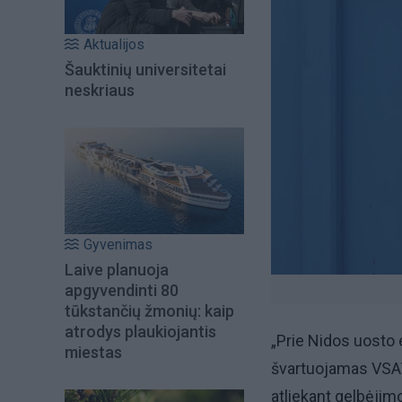
Aktualijos
Šauktinių universitetai
neskriaus
Gyvenimas
Laive planuoja
apgyvendinti 80
tūkstančių žmonių: kaip
atrodys plaukiojantis
„Prie Nidos uosto 
miestas
švartuojamas VSAT 
atliekant gelbėjimo