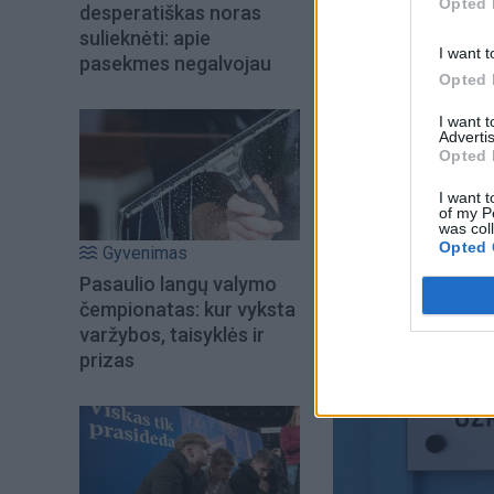
Opted 
desperatiškas noras
sulieknėti: apie
I want t
pasekmes negalvojau
Opted 
I want 
Advertis
Opted 
I want t
of my P
was col
Opted 
Gyvenimas
Pasaulio langų valymo
čempionatas: kur vyksta
varžybos, taisyklės ir
prizas