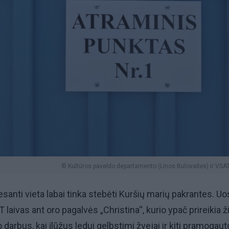
© Kultūros paveldo departamento (Linos Bulovaitės) ir VSAT
esanti vieta labai tinka stebėti Kuršių marių pakrantes. Uo
laivas ant oro pagalvės „Christina“, kurio ypač prireikia 
 darbus, kai įlūžus ledui gelbstimi žvejai ir kiti pramogauto