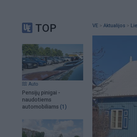
TOP
VE
>
Aktualijos
>
Li
Auto
Pensijų pinigai -
naudotiems
automobiliams
(1)