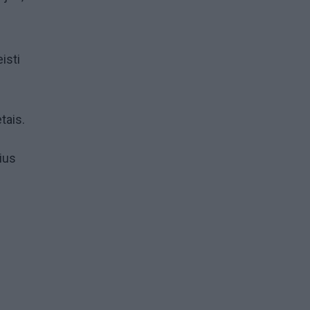
isti
tais.
ius