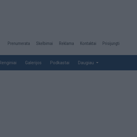
Desktop
Prenumerata
Skelbimai
Reklama
Kontaktai
Prisijungti
menu
top
Renginiai
Galerijos
Podkastai
Daugiau