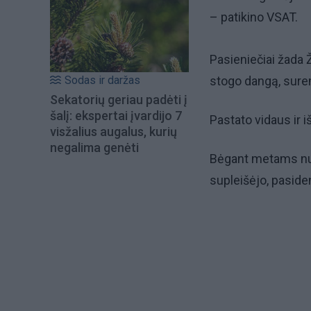
– patikino VSAT.
Pasieniečiai žada Ž
stogo dangą, surem
Sodas ir daržas
Sekatorių geriau padėti į
šalį: ekspertai įvardijo 7
Pastato vidaus ir 
visžalius augalus, kurių
negalima genėti
Bėgant metams nuo
supleišėjo, pasid