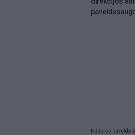
direkcijos ad
paveldosaugo
Kultūros paveldo d