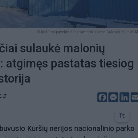
© Kultūros paveldo departamento (Linos Bulovaitės) ir VSAT
čiai sulaukė malonių
ų: atgimęs pastatas tiesiog
storija
Facebook
Messeng
Lin
E.LT
 buvusio Kuršių nerijos nacionalinio parko