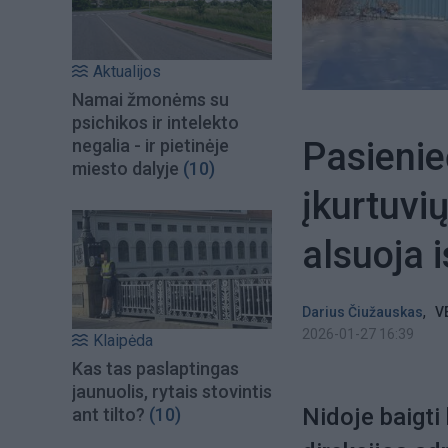
Aktualijos
Namai žmonėms su
psichikos ir intelekto
Pasienie
negalia - ir pietinėje
miesto dalyje
(10)
įkurtuvi
alsuoja i
,
Darius Čiužauskas
V
2026-01-27 16:39
Klaipėda
Kas tas paslaptingas
jaunuolis, rytais stovintis
Nidoje baigti
ant tilto?
(10)