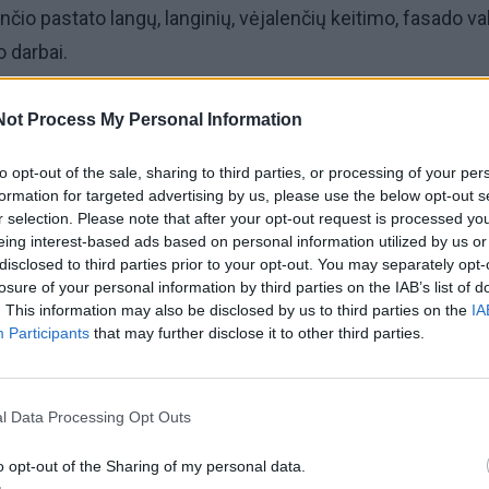
nčio pastato langų, langinių, vėjalenčių keitimo, fasado v
 darbai.
ngoje žinomas kaip Žvejo namas.
Not Process My Personal Information
etų, 1928-aisiais, namą Nidoje pasistatė žvejas Fricas
to opt-out of the sale, sharing to third parties, or processing of your per
formation for targeted advertising by us, please use the below opt-out s
r selection. Please note that after your opt-out request is processed y
eing interest-based ads based on personal information utilized by us or
disclosed to third parties prior to your opt-out. You may separately opt-
o namu jau rūpinasi naujieji šeimininkai – Valstybės si
losure of your personal information by third parties on the IAB’s list of
 (VSAT) Pakrančių apsaugos pasienio rinktinės Marių
. This information may also be disclosed by us to third parties on the
IA
Participants
that may further disclose it to other third parties.
areigūnai.
l Data Processing Opt Outs
o opt-out of the Sharing of my personal data.