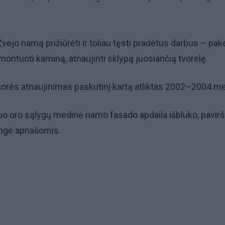
vejo namą prižiūrėti ir toliau tęsti pradėtus darbus – pake
ontuoti kaminą, atnaujinti sklypą juosiančią tvorelę.
išorės atnaujinimas paskutinį kartą atliktas 2002–2004 me
 oro sąlygų medinė namo fasado apdaila išbluko, pavirš
engė apnašomis.