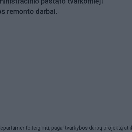
ministracinio pastato tvarkomieji
s remonto darbai.
epartamento teigimu, pagal tvarkybos darbų projektą atlik