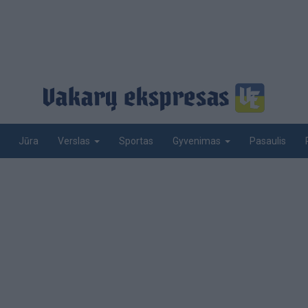
Jūra
Sportas
Pasaulis
Verslas
Gyvenimas