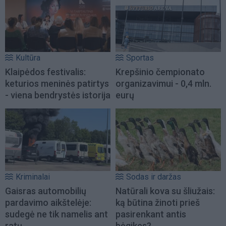
Kultūra
Sportas
Klaipėdos festivalis:
Krepšinio čempionato
keturios meninės patirtys
organizavimui - 0,4 mln.
- viena bendrystės istorija
eurų
Kriminalai
Sodas ir daržas
Gaisras automobilių
Natūrali kova su šliužais:
pardavimo aikštelėje:
ką būtina žinoti prieš
sudegė ne tik namelis ant
pasirenkant antis
ratų
bėgikes?