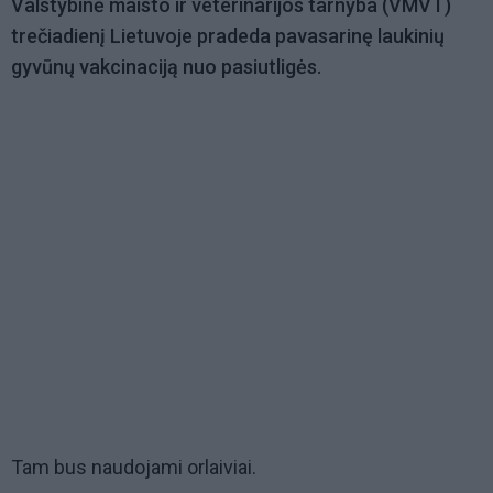
Valstybinė maisto ir veterinarijos tarnyba (VMVT)
trečiadienį Lietuvoje pradeda pavasarinę laukinių
gyvūnų vakcinaciją nuo pasiutligės.
Tam bus naudojami orlaiviai.