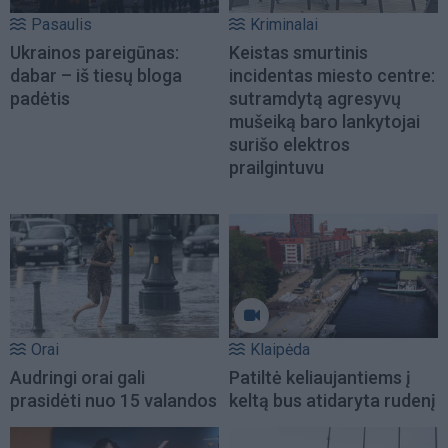
Pasaulis
Kriminalai
Ukrainos pareigūnas:
Keistas smurtinis
dabar – iš tiesų bloga
incidentas miesto centre:
padėtis
sutramdytą agresyvų
mušeiką baro lankytojai
surišo elektros
prailgintuvu
Orai
Klaipėda
Audringi orai gali
Patiltė keliaujantiems į
prasidėti nuo 15 valandos
keltą bus atidaryta rudenį