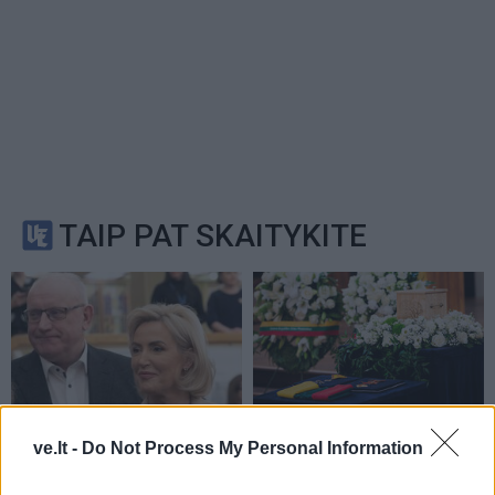
TAIP PAT SKAITYKITE
Lietuva
Lietuva
ve.lt -
Do Not Process My Personal Information
Statybos inspekcija
Ketvirtadienį bus
Pinskų sodyboje nustatė
palaidota pirmoji