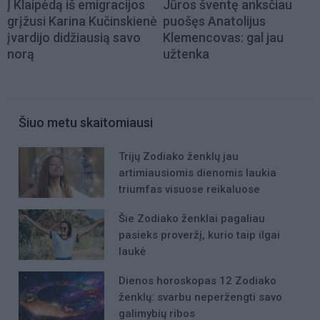
Į Klaipėdą iš emigracijos
Jūros šventę anksčiau
grįžusi Karina Kučinskienė
puošęs Anatolijus
įvardijo didžiausią savo
Klemencovas: gal jau
norą
užtenka
Šiuo metu skaitomiausi
Trijų Zodiako ženklų jau
artimiausiomis dienomis laukia
triumfas visuose reikaluose
Šie Zodiako ženklai pagaliau
pasieks proveržį, kurio taip ilgai
laukė
Dienos horoskopas 12 Zodiako
ženklų: svarbu neperžengti savo
galimybių ribos