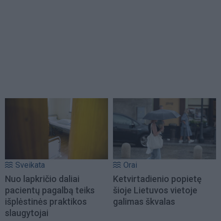
Sveikata
Orai
Nuo lapkričio daliai
Ketvirtadienio popietę
pacientų pagalbą teiks
šioje Lietuvos vietoje
išplėstinės praktikos
galimas škvalas
slaugytojai