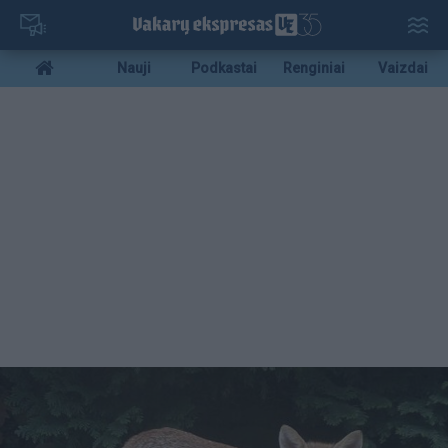
Pereiti
į
pagrindinį
Mobile
Nauji
Podkastai
Renginiai
Vaizdai
turinį
menu
bottom