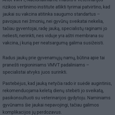
rizikos vertinimo institute atlikti tyrimai patvirtino, kad
jaukai su vakcina atitinka saugumo standartus –
pavojaus nei žmonių, nei gyvūnų sveikatai nekelia,
tačiau gyventojai, radę jauką, specialistų raginami jo
neliesti, nerinkti, nes viduje yra aštri membrana su
vakcina, į kurią per neatsargumą galima susižeisti.
Radus jaukų prie gyvenamųjų namų, būtina apie tai
pranešti regioniniams VMVT padaliniams –
specialistai atvyks juos surinkti.
Pastebėjus, kad jauką netyčia rado ir suėdė augintinis,
rekomenduojama keletą dienų stebėti jo sveikatą,
pasikonsultuoti su veterinarijos gydytoju. Naminiams
gyvūnams šie jaukai nepavojingi, tačiau galimos
komplikacijos jų perdozavus.