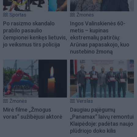
Sportas
Žmonės
Po rasizmo skandalo
Ingos Valinskienės 60-
prabilo pasaulio
metis – kupinas
čempionei kenkęs lietuvis,
ekstremalių patirčių:
jo veiksmus tirs policija
Arūnas papasakojo, kuo
nustebino žmoną
Žmonės
Verslas
Mirė filme „Žmogus
Daugiau pajėgumų
voras“ sužibėjusi aktorė
„Panamax“ laivų remontui
Klaipėdoje: padėtas naujo
plūdriojo doko kilis