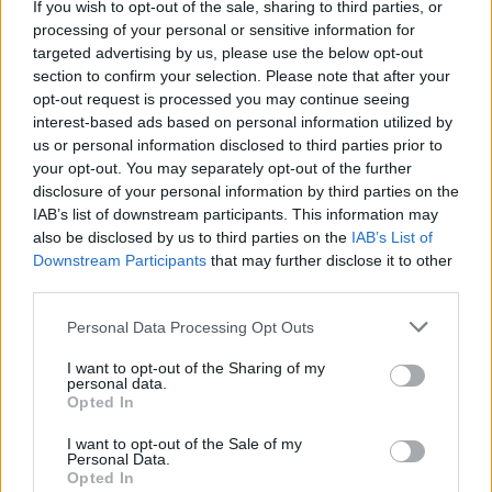
dar vieną pažeidimą:
nepriklausomos Lietuvos
If you wish to opt-out of the sale, sharing to third parties, or
processing of your personal or sensitive information for
nurodyta nugriauti dalį
premjerė Prunskienė
targeted advertising by us, please use the below opt-out
terasos
section to confirm your selection. Please note that after your
opt-out request is processed you may continue seeing
interest-based ads based on personal information utilized by
us or personal information disclosed to third parties prior to
your opt-out. You may separately opt-out of the further
disclosure of your personal information by third parties on the
IAB’s list of downstream participants. This information may
Lietuva
Lietuva
also be disclosed by us to third parties on the
IAB’s List of
Downstream Participants
that may further disclose it to other
Išleidžiamas pašto
Žiniasklaida: „Norfos“
third parties.
ženklas, įamžinantis
savininkas Dundulis
Nidos dailininkų koloniją
duoda 99,9 proc., kad
Personal Data Processing Opt Outs
nedalyvaus prezidento
rinkimuose
I want to opt-out of the Sharing of my
personal data.
Opted In
I want to opt-out of the Sale of my
Personal Data.
Opted In