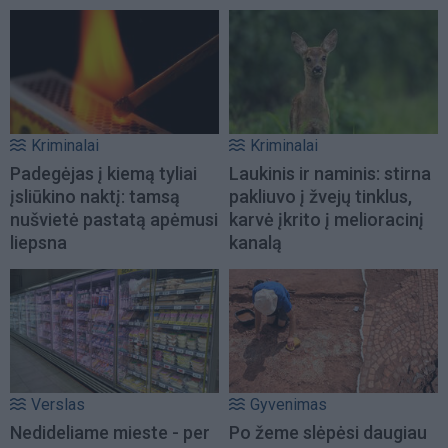
Kriminalai
Kriminalai
Padegėjas į kiemą tyliai
Laukinis ir naminis: stirna
įsliūkino naktį: tamsą
pakliuvo į žvejų tinklus,
nušvietė pastatą apėmusi
karvė įkrito į melioracinį
liepsna
kanalą
Verslas
Gyvenimas
Nedideliame mieste - per
Po žeme slėpėsi daugiau