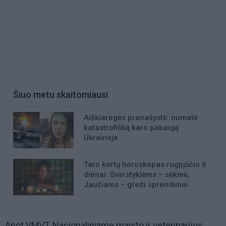
Šiuo metu skaitomiausi
Aiškiaregės pranašystė: numatė
katastrofišką karo pabaigą
Ukrainoje
Taro kortų horoskopas rugpjūčio 6
dienai: Svarstyklėms – sėkmė,
Jaučiams – greiti sprendimai
Anot VMVT, Nacionaliniame maisto ir veterinarijos