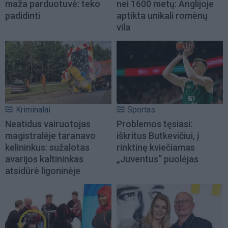
maža parduotuvė: teko
nei 1600 metų: Anglijoje
padidinti
aptikta unikali romėnų
vila
Kriminalai
Sportas
Neatidus vairuotojas
Problemos tęsiasi:
magistralėje taranavo
iškritus Butkevičiui, į
kelininkus: sužalotas
rinktinę kviečiamas
avarijos kaltininkas
„Juventus“ puolėjas
atsidūrė ligoninėje