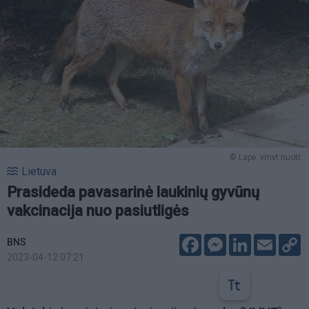
© Lapė. vmvt nuotr.
Lietuva
Prasideda pavasarinė laukinių gyvūnų
vakcinacija nuo pasiutligės
Facebook
Messenger
LinkedIn
Email
C
BNS
L
2023-04-12 07:21