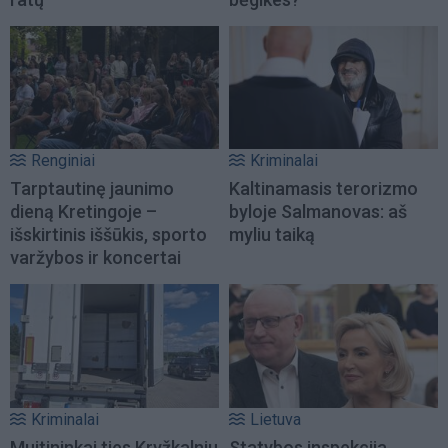
Renginiai
Kriminalai
Tarptautinę jaunimo
Kaltinamasis terorizmo
dieną Kretingoje –
byloje Salmanovas: aš
išskirtinis iššūkis, sporto
myliu taiką
varžybos ir koncertai
Kriminalai
Lietuva
Muitininkai ties Kryžkalniu
Statybos inspekcija