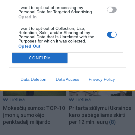
I want to opt-out of processing my
Personal Data for Targeted Advertising.
Lietuva
Lietuva
Opted In
Vaiko teisių apsaugos
Seimo pirmininkas:
I want to opt-out of Collection, Use,
specialistams vėl
Kazimira Prunskienė – ne
Retention, Sale, and/or Sharing of my
nepavyko susitikti su
viršininkė, o lyderė,
Personal Data that Is Unrelated with the
Purposes for which it was collected.
Žlabių šeima
(1)
uždegusi dirbti Lietuvai
Opted Out
(2)
CONFIRM
Data Deletion
Data Access
Privacy Policy
Lietuva
Lietuva
Mokesčių sumos: TOP-10
Pritarta siūlymui Ukrainos
įmonių sumokėjo
karo pabėgėliams skirti
penktadalį milijardo
per 12 mln. eurų
(8)