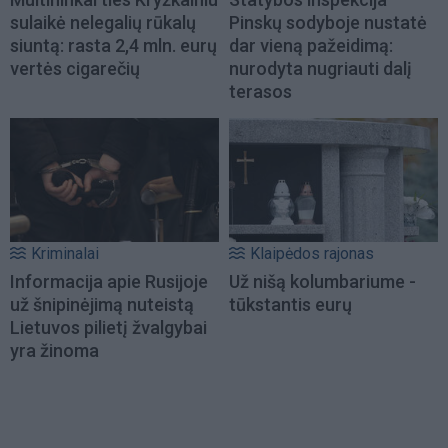
sulaikė nelegalių rūkalų
Pinskų sodyboje nustatė
siuntą: rasta 2,4 mln. eurų
dar vieną pažeidimą:
vertės cigarečių
nurodyta nugriauti dalį
terasos
Kriminalai
Klaipėdos rajonas
Informacija apie Rusijoje
Už nišą kolumbariume -
už šnipinėjimą nuteistą
tūkstantis eurų
Lietuvos pilietį žvalgybai
yra žinoma