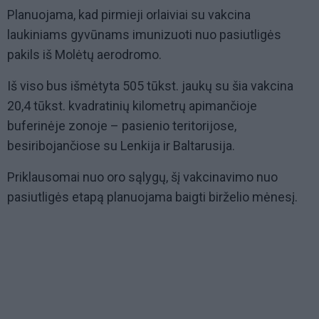
Planuojama, kad pirmieji orlaiviai su vakcina
laukiniams gyvūnams imunizuoti nuo pasiutligės
pakils iš Molėtų aerodromo.
Iš viso bus išmėtyta 505 tūkst. jaukų su šia vakcina
20,4 tūkst. kvadratinių kilometrų apimančioje
buferinėje zonoje – pasienio teritorijose,
besiribojančiose su Lenkija ir Baltarusija.
Priklausomai nuo oro sąlygų, šį vakcinavimo nuo
pasiutligės etapą planuojama baigti birželio mėnesį.