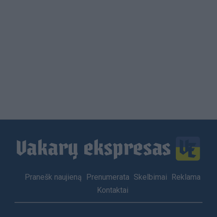
Load
More
Footer
Pranešk naujieną
Prenumerata
Skelbimai
Reklama
menu
Kontaktai