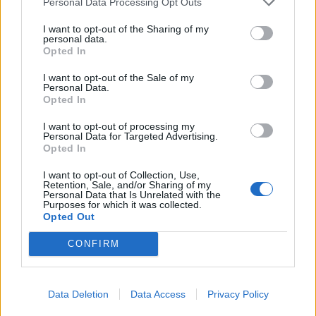
Personal Data Processing Opt Outs
Pirmoji atkurtos
Statybos inspekcija
nepriklausomos Lietuvos
Pinskų sodyboje nustatė
I want to opt-out of the Sharing of my
personal data.
premjerė atgulė amžinojo
dar vieną pažeidimą:
Opted In
poilsio
(1)
nurodyta nugriauti dalį
terasos
(4)
I want to opt-out of the Sale of my
Personal Data.
Opted In
I want to opt-out of processing my
Personal Data for Targeted Advertising.
Opted In
I want to opt-out of Collection, Use,
Retention, Sale, and/or Sharing of my
Personal Data that Is Unrelated with the
Purposes for which it was collected.
Opted Out
CONFIRM
Data Deletion
Data Access
Privacy Policy