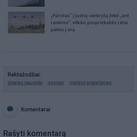
„Fūristas“ į judrią sankryžą įlėkė „ant
rankinio“: vilkiko puspriekabės ratai
pakilo į orą
Raktažodžiai
gitanas nausėda
seimas
metinis pranešimas
Komentarai
Rašyti komentarą