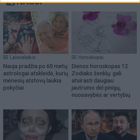
NAUJI
Laisvalaikis
Horoskopai
Nauja pradžia po 60 metų:
Dienos horoskopas 12
astrologai atskleidė, kurių
Zodiako ženklų: gali
mėnesių atstovų laukia
atsirasti daugiau
pokyčiai
jautrumo dėl pinigų,
nuosavybės ar vertybių