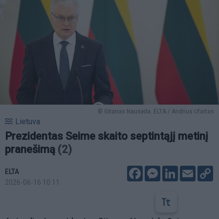
© Gitanas Nausėda. ELTA / Andrius Ufartas
Lietuva
Prezidentas Seime skaito septintąjį metinį
pranešimą
(2)
Facebook
Messenger
LinkedIn
Email
C
ELTA
L
2026-06-16 10:11