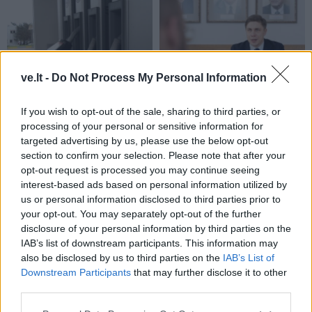
ve.lt -
Do Not Process My Personal Information
Lietuva
Lietuva
If you wish to opt-out of the sale, sharing to third parties, or
Premjeras: nėra
Mindaugas Sinkevičius
processing of your personal or sensitive information for
indikacijų, kad reikia
ramina visuomenę dėl
targeted advertising by us, please use the below opt-out
mažinti dyzelino akcizą –
galimų Rusijos planų:
section to confirm your selection. Please note that after your
kaina turi viršyti 2,2 euro
piliečiams nereikėtų
opt-out request is processed you may continue seeing
už litrą
(2)
papildomai baimintis
(4)
interest-based ads based on personal information utilized by
us or personal information disclosed to third parties prior to
your opt-out. You may separately opt-out of the further
disclosure of your personal information by third parties on the
IAB’s list of downstream participants. This information may
also be disclosed by us to third parties on the
IAB’s List of
Downstream Participants
that may further disclose it to other
third parties.
Lietuva
Lietuva