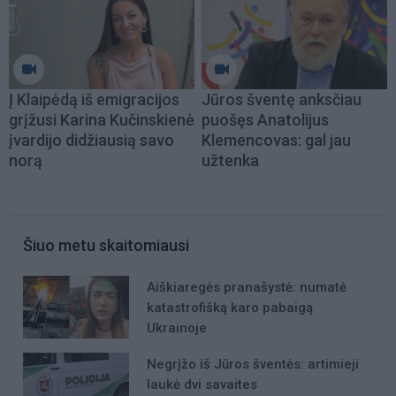
Į Klaipėdą iš emigracijos
Jūros šventę anksčiau
grįžusi Karina Kučinskienė
puošęs Anatolijus
įvardijo didžiausią savo
Klemencovas: gal jau
norą
užtenka
Šiuo metu skaitomiausi
Aiškiaregės pranašystė: numatė
katastrofišką karo pabaigą
Ukrainoje
Negrįžo iš Jūros šventės: artimieji
laukė dvi savaites