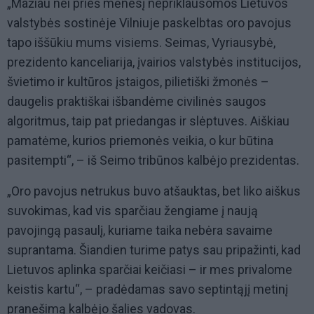
„Mažiau nei prieš mėnesį nepriklausomos Lietuvos
valstybės sostinėje Vilniuje paskelbtas oro pavojus
tapo iššūkiu mums visiems. Seimas, Vyriausybė,
prezidento kanceliarija, įvairios valstybės institucijos,
švietimo ir kultūros įstaigos, pilietiški žmonės –
daugelis praktiškai išbandėme civilinės saugos
algoritmus, taip pat priedangas ir slėptuves. Aiškiau
pamatėme, kurios priemonės veikia, o kur būtina
pasitempti“, – iš Seimo tribūnos kalbėjo prezidentas.
„Oro pavojus netrukus buvo atšauktas, bet liko aiškus
suvokimas, kad vis sparčiau žengiame į naują
pavojingą pasaulį, kuriame taika nebėra savaime
suprantama. Šiandien turime patys sau pripažinti, kad
Lietuvos aplinka sparčiai keičiasi – ir mes privalome
keistis kartu“, – pradėdamas savo septintąjį metinį
pranešimą kalbėjo šalies vadovas.