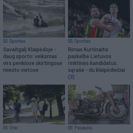
Sportas
Sportas
Savaitgalį Klaipėdoje -
Rimas Kurtinaitis
daug sporto: veiksmas
paskelbė Lietuvos
virs penkiose skirtingose
rinktinės kandidatus:
miesto vietose
sąraše - du klaipėdiečiai
(3)
Orai
Pasaulis