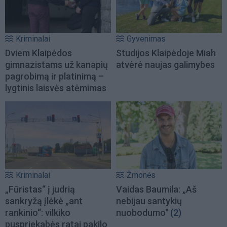
Kriminalai
Gyvenimas
Dviem Klaipėdos
Studijos Klaipėdoje Miah
gimnazistams už kanapių
atvėrė naujas galimybes
pagrobimą ir platinimą –
lygtinis laisvės atėmimas
Kriminalai
Žmonės
„Fūristas“ į judrią
Vaidas Baumila: „Aš
sankryžą įlėkė „ant
nebijau santykių
rankinio“: vilkiko
nuobodumo"
(2)
puspriekabės ratai pakilo