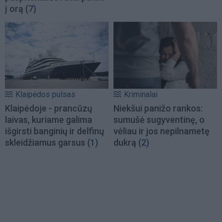
į orą
(7)
Klaipėdos pulsas
Kriminalai
Klaipėdoje - prancūzų
Niekšui panižo rankos:
laivas, kuriame galima
sumušė sugyventinę, o
išgirsti banginių ir delfinų
vėliau ir jos nepilnametę
skleidžiamus garsus
(1)
dukrą
(2)