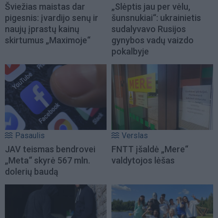
Šviežias maistas dar
„Slėptis jau per vėlu,
pigesnis: įvardijo senų ir
šunsnukiai“: ukrainietis
naujų įprastų kainų
sudalyvavo Rusijos
skirtumus „Maximoje“
gynybos vadų vaizdo
pokalbyje
Pasaulis
Verslas
JAV teismas bendrovei
FNTT įšaldė „Mere“
„Meta“ skyrė 567 mln.
valdytojos lėšas
dolerių baudą