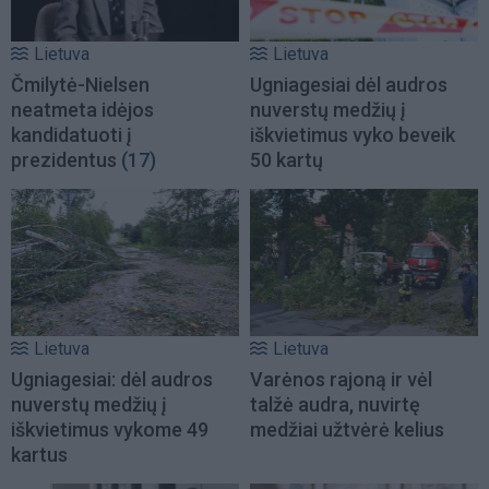
Lietuva
Lietuva
Čmilytė-Nielsen
Ugniagesiai dėl audros
neatmeta idėjos
nuverstų medžių į
kandidatuoti į
iškvietimus vyko beveik
prezidentus
(17)
50 kartų
Lietuva
Lietuva
Ugniagesiai: dėl audros
Varėnos rajoną ir vėl
nuverstų medžių į
talžė audra, nuvirtę
iškvietimus vykome 49
medžiai užtvėrė kelius
kartus