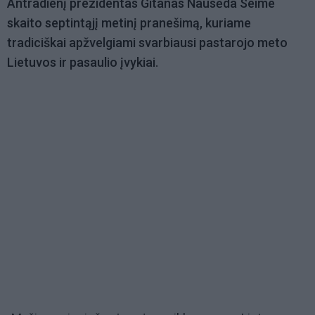
Antradienį prezidentas Gitanas Nausėda Seime
skaito septintąjį metinį pranešimą, kuriame
tradiciškai apžvelgiami svarbiausi pastarojo meto
Lietuvos ir pasaulio įvykiai.