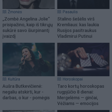
Žmonės
Pasaulis
„Zombė Angelina Jolie“
Stalino šešėlis virš
prisipažino, kaip iš tikrųjų
Kremliaus: kas laukia
sukūrė savo šiurpinantį
Rusijos pasitraukus
įvaizdį
Vladimirui Putinui
Kultūra
Horoskopai
Aušra Butkevičienė:
Taro kortų horoskopas
negaliu atskirti, kur -
rugpjūčio 8 dienai:
darbas, o kur - pomėgis
Mergelėms — ginčai,
Vėžiams — emocijos