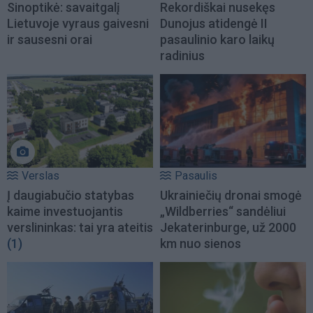
Sinoptikė: savaitgalį
Rekordiškai nusekęs
Lietuvoje vyraus gaivesni
Dunojus atidengė II
ir sausesni orai
pasaulinio karo laikų
radinius
Verslas
Pasaulis
Į daugiabučio statybas
Ukrainiečių dronai smogė
kaime investuojantis
„Wildberries“ sandėliui
verslininkas: tai yra ateitis
Jekaterinburge, už 2000
(1)
km nuo sienos