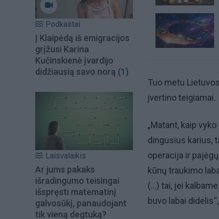
Podkastai
Į Klaipėdą iš emigracijos
grįžusi Karina
Kučinskienė įvardijo
didžiausią savo norą
(1)
Tuo metu Lietuvos i
įvertino teigiamai.
„Matant, kaip vyk
dingusius karius, t
operacija ir pajėg
Laisvalaikis
Ar jums pakaks
kūnų traukimo laba
išradingumo teisingai
(...) tai, jei kalba
išspręsti matematinį
buvo labai didelis
galvosūkį, panaudojant
tik vieną degtuką?