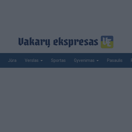
Jūra
Sportas
Pasaulis
Verslas
Gyvenimas