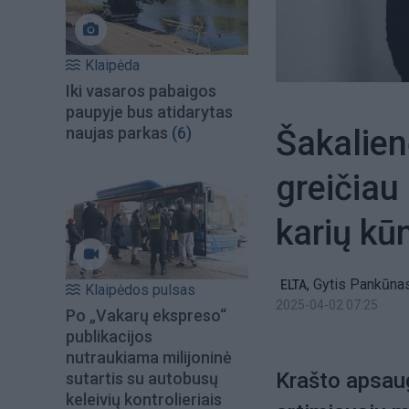
Klaipėda
Iki vasaros pabaigos
paupyje bus atidarytas
Šakalien
naujas parkas
(6)
greičiau
karių k
,
Gytis Pankūna
ELTA
Klaipėdos pulsas
2025-04-02 07:25
Po „Vakarų ekspreso“
publikacijos
nutraukiama milijoninė
Krašto apsaug
sutartis su autobusų
keleivių kontrolieriais