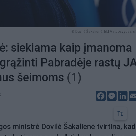
© Dovilė Šakalienė. ELTA / Josvydas E
ė: siekiama kaip įmanoma
 grąžinti Pabradėje rastų J
ūnus šeimoms
(1)
Facebook
Messeng
Lin
s
os ministrė Dovilė Šakalienė tvirtina, kad