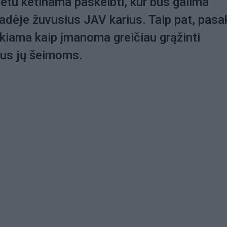
etu ketinama paskelbti, kur bus galima
adėje žuvusius JAV karius. Taip pat, pasa
ekiama kaip įmanoma greičiau grąžinti
nus jų šeimoms.