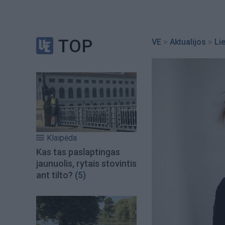
TOP
VE
>
Aktualijos
>
Li
Klaipėda
Kas tas paslaptingas
jaunuolis, rytais stovintis
ant tilto?
(5)