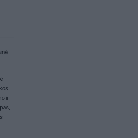
ienė
ie
škos
o ir
apas,
is