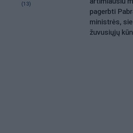
artimiausiu m
(13)
pagerbti Pabr
ministrės, si
žuvusiųjų kū