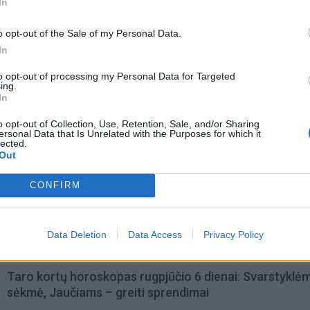
In
o opt-out of the Sale of my Personal Data.
In
to opt-out of processing my Personal Data for Targeted
ing.
In
o opt-out of Collection, Use, Retention, Sale, and/or Sharing
ersonal Data that Is Unrelated with the Purposes for which it
lected.
Out
CONFIRM
Data Deletion
Data Access
Privacy Policy
omiausi
Taro kortų horoskopas rugpjūčio 6 dienai: Svarstyklė
sėkmė, Jaučiams – greiti sprendimai