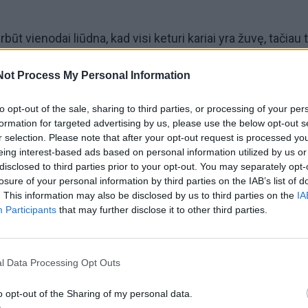
t vienodai liūdna, kad visi keturi kariai yra žuvę, tačiau 
yra baigtas. Mes galėjome bent jau duoti atsakymą šeimom
Not Process My Personal Information
būt pats baisiausias dalykas yra nežinomybė. (...)
to opt-out of the sale, sharing to third parties, or processing of your per
ų bėgyje bus paskelbta informacija, kaip ir kur bus gali
formation for targeted advertising by us, please use the below opt-out s
r selection. Please note that after your opt-out request is processed y
ariais, nes dabar būtent dėl karių pagerbimo ceremonijos
eing interest-based ads based on personal information utilized by us or
Krašto apsaugos ministerija, visuomenės organizacijos,
disclosed to third parties prior to your opt-out. You may separately opt-
losure of your personal information by third parties on the IAB’s list of
 Valstijų ambasada, derindamos, kaip tai galima padaryti. 
. This information may also be disclosed by us to third parties on the
IA
išku, tikslas yra kaip įmanoma greičiau grąžinti kūnus
Participants
that may further disclose it to other third parties.
ijui trečiadienį kalbėjo D. Šakalienė.
ad istoriją apie dingusius ir vėliau pelkėje rastus karius įv
l Data Processing Opt Outs
enės atstovai, kadangi šis įvykis įvyko JAV organizuotų
o opt-out of the Sharing of my personal data.
 metu.