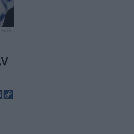
linskas
AV
er
kedIn
Email
Copy
Link