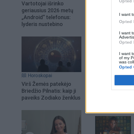
Opted 
Vartotojai išrinko
geriausius 2026 metų
I want t
„Android“ telefonus:
Opted 
lyderis nustebino
I want 
Advertis
Opted 
I want t
of my P
was col
Opted 
Horoskopai
Virš Žemės patekėjo
Briedžio Pilnatis: kaip ji
paveiks Zodiako ženklus
Šiuo metu skait