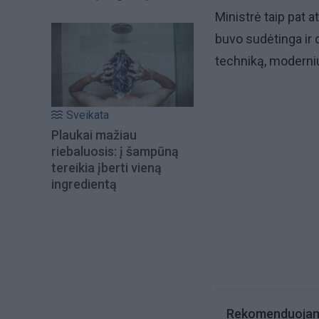
Ministrė taip pat a
buvo sudėtinga ir dė
techniką, modernius
Sveikata
Plaukai mažiau
riebaluosis: į šampūną
tereikia įberti vieną
ingredientą
Rekomenduoja