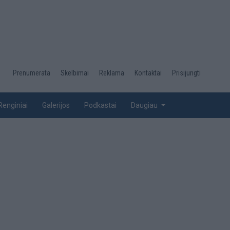
Desktop
Prenumerata
Skelbimai
Reklama
Kontaktai
Prisijungti
menu
top
Renginiai
Galerijos
Podkastai
Daugiau