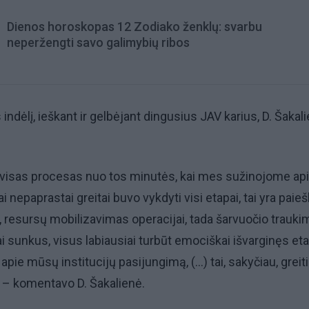
Dienos horoskopas 12 Zodiako ženklų: svarbu
neperžengti savo galimybių ribos
ndėlį, ieškant ir gelbėjant dingusius JAV karius, D. Šakal
o visas procesas nuo tos minutės, kai mes sužinojome ap
ai nepaprastai greitai buvo vykdyti visi etapai, tai yra paie
ų, resursų mobilizavimas operacijai, tada šarvuočio traukim
i sunkus, visus labiausiai turbūt emociškai išvarginęs et
me apie mūsų institucijų pasijungimą, (...) tai, sakyčiau, greit
“, – komentavo D. Šakalienė.