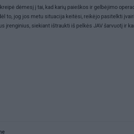
tkreipė dėmesį į tai, kad karių paieškos ir gelbėjimo operac
l to, jog jos metu situacija keitėsi, reikėjo pasitelkti įvair
 įrenginius, siekiant ištraukti iš pelkės JAV šarvuotį ir ka
me