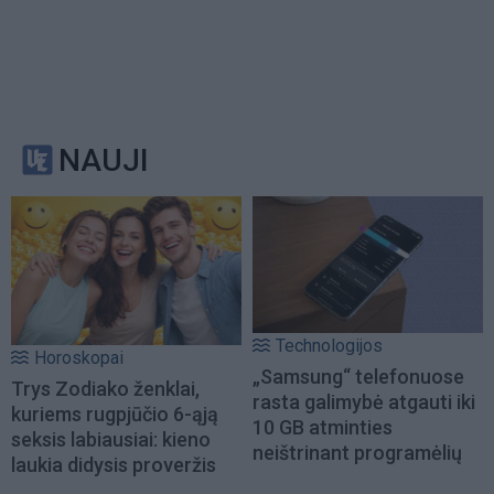
NAUJI
Technologijos
Horoskopai
„Samsung“ telefonuose
Trys Zodiako ženklai,
rasta galimybė atgauti iki
kuriems rugpjūčio 6-ąją
10 GB atminties
seksis labiausiai: kieno
neištrinant programėlių
laukia didysis proveržis