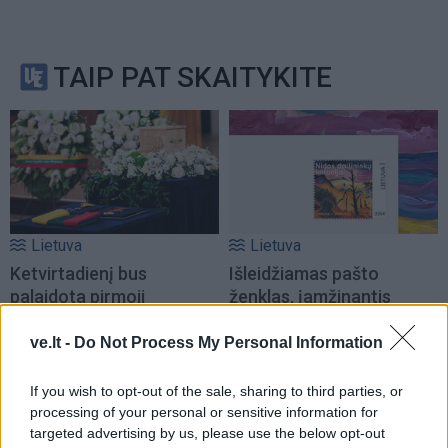
TAIP PAT SKAITYKITE
Lietuva
Lietuva
Ketvirtadienį bus
Išleidžiamas pašto
palaidota pirmoji
ženklas, įamžinantis
nepriklausomos Lietuvos
Nidos dailininkų koloniją
premjerė Prunskienė
ve.lt -
Do Not Process My Personal Information
If you wish to opt-out of the sale, sharing to third parties, or
processing of your personal or sensitive information for
targeted advertising by us, please use the below opt-out