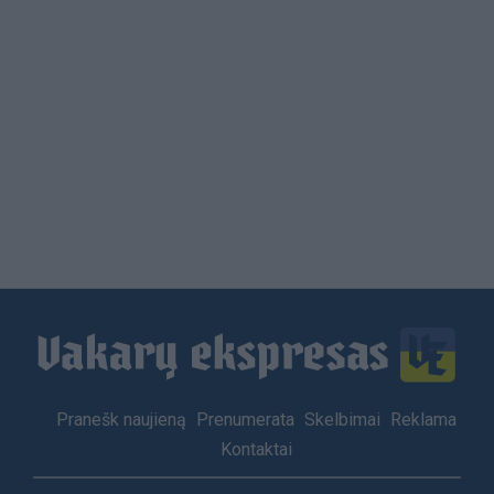
Load
More
Footer
Pranešk naujieną
Prenumerata
Skelbimai
Reklama
menu
Kontaktai