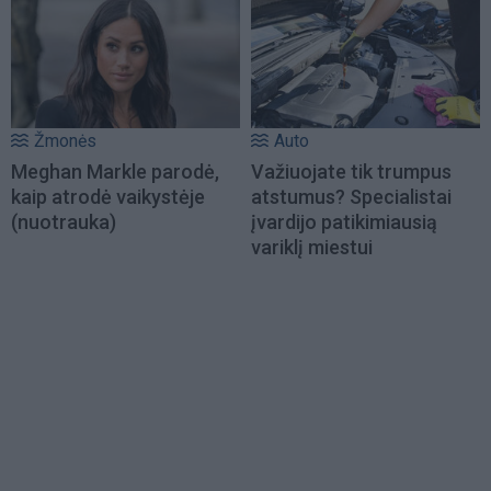
Žmonės
Auto
Meghan Markle parodė,
Važiuojate tik trumpus
kaip atrodė vaikystėje
atstumus? Specialistai
(nuotrauka)
įvardijo patikimiausią
variklį miestui