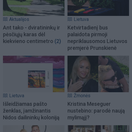
Aktualijos
Lietuva
Ant tako - dviratininkų ir
Ketvirtadienį bus
pėsčiųjų karas dėl
palaidota pirmoji
kiekvieno centimetro
(2)
nepriklausomos Lietuvos
premjerė Prunskienė
Lietuva
Žmonės
Išleidžiamas pašto
Kristina Meseguer
ženklas, įamžinantis
nustebino: parodė naują
Nidos dailininkų koloniją
mylimąjį?