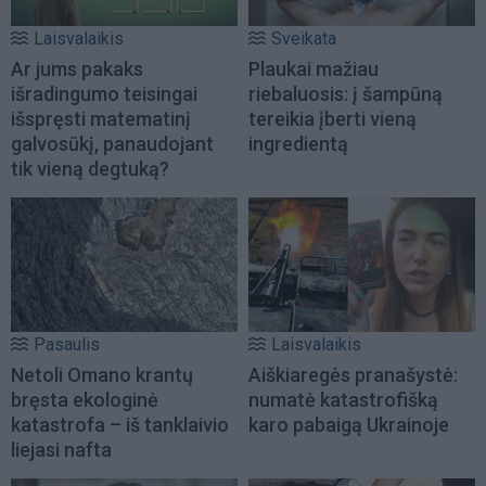
Laisvalaikis
Sveikata
Ar jums pakaks
Plaukai mažiau
išradingumo teisingai
riebaluosis: į šampūną
išspręsti matematinį
tereikia įberti vieną
galvosūkį, panaudojant
ingredientą
tik vieną degtuką?
Pasaulis
Laisvalaikis
Netoli Omano krantų
Aiškiaregės pranašystė:
bręsta ekologinė
numatė katastrofišką
katastrofa – iš tanklaivio
karo pabaigą Ukrainoje
liejasi nafta