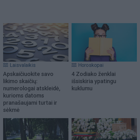
Laisvalaikis
Horoskopai
Apskaičiuokite savo
4 Zodiako ženklai
likimo skaičių:
išsiskiria ypatingu
numerologai atskleidė,
kuklumu
kurioms datoms
pranašaujami turtai ir
sėkmė