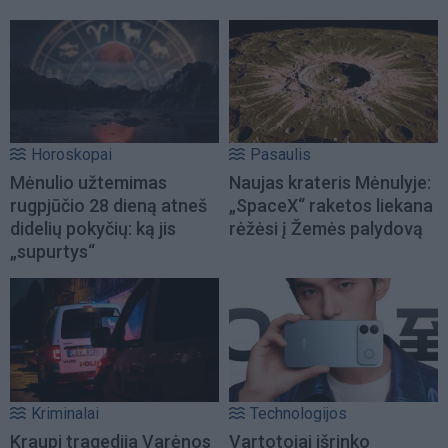
Horoskopai
Pasaulis
Mėnulio užtemimas
Naujas krateris Mėnulyje:
rugpjūčio 28 dieną atneš
„SpaceX“ raketos liekana
didelių pokyčių: ką jis
rėžėsi į Žemės palydovą
„supurtys“
Kriminalai
Technologijos
Kraupi tragedija Varėnos
Vartotojai išrinko