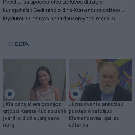
Pečeliūnas apdovanotas Lietuvos didžiojo
kunigaikščio Gedimino ordino Komandoro didžiuoju
kryžiumi ir Lietuvos nepriklausomybės medaliu.
Į Klaipėdą iš emigracijos
Jūros šventę anksčiau
grįžusi Karina Kučinskienė
puošęs Anatolijus
įvardijo didžiausią savo
Klemencovas: gal jau
norą
užtenka