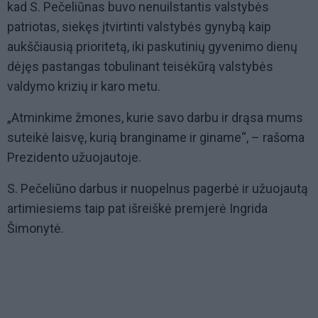
kad S. Pečeliūnas buvo nenuilstantis valstybės
patriotas, siekęs įtvirtinti valstybės gynybą kaip
aukščiausią prioritetą, iki paskutinių gyvenimo dienų
dėjęs pastangas tobulinant teisėkūrą valstybės
valdymo krizių ir karo metu.
„Atminkime žmones, kurie savo darbu ir drąsa mums
suteikė laisvę, kurią branginame ir giname“, – rašoma
Prezidento užuojautoje.
S . Pečeliūno darbus ir nuopelnus pagerbė ir užuojautą
artimiesiems taip pat išreiškė premjerė Ingrida
Šimonytė.