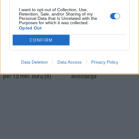
(2)
I want to opt-out of Collection, Use,
Retention, Sale, and/or Sharing of my
Personal Data that Is Unrelated with the
Purposes for which it was collected.
Opted Out
CONFIRM
Lietuva
Lietuva
Pritarta siūlymui Ukrainos
Į lobistų sąrašą įtraukta
Data Deletion
Data Access
Privacy Policy
karo pabėgėliams skirti
Veterinarijos farmacijos
per 12 mln. eurų
(8)
asociacija