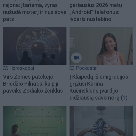
rajone: įtariama, vyras
geriausius 2026 metų
nužudė moterį ir nusišovė
„Android“ telefonus:
pats
lyderis nustebino
Horoskopai
Podkastai
Virš Žemės patekėjo
Į Klaipėdą iš emigracijos
Briedžio Pilnatis: kaip ji
grįžusi Karina
paveiks Zodiako ženklus
Kučinskienė įvardijo
didžiausią savo norą
(1)