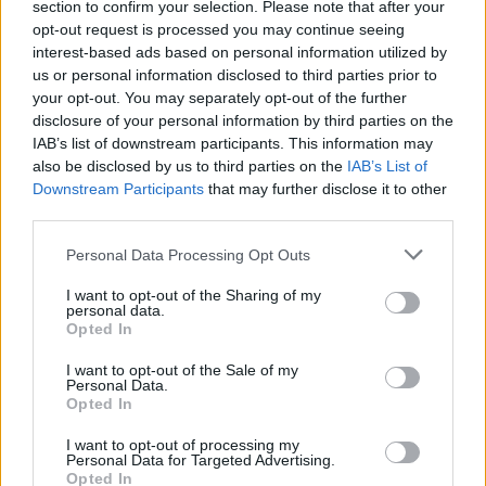
section to confirm your selection. Please note that after your
opt-out request is processed you may continue seeing
interest-based ads based on personal information utilized by
Lietuva
Lietuva
us or personal information disclosed to third parties prior to
Žiniasklaida: „Norfos“
Vaiko teisių apsaugos
your opt-out. You may separately opt-out of the further
savininkas Dundulis
specialistams vėl
disclosure of your personal information by third parties on the
duoda 99,9 proc., kad
nepavyko susitikti su
IAB’s list of downstream participants. This information may
nedalyvaus prezidento
Žlabių šeima
also be disclosed by us to third parties on the
IAB’s List of
rinkimuose
Downstream Participants
that may further disclose it to other
third parties.
Personal Data Processing Opt Outs
I want to opt-out of the Sharing of my
personal data.
Opted In
Lietuva
Lietuva
I want to opt-out of the Sale of my
Personal Data.
Seimo pirmininkas:
Mokesčių sumos: TOP-10
Opted In
Kazimira Prunskienė – ne
įmonių sumokėjo
viršininkė, o lyderė,
penktadalį milijardo
I want to opt-out of processing my
Personal Data for Targeted Advertising.
uždegusi dirbti Lietuvai
Opted In