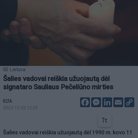
Lietuva
Šalies vadovai reiškia užuojautą dėl
signataro Sauliaus Pečeliūno mirties
Facebook
Messenger
LinkedIn
Email
C
ELTA
L
2023-12-02 12:29
Šalies vadovai reiškia užuojautą dėl 1990 m. kovo 11