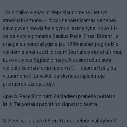
„Mus paliko vienas iš Nepriklausomybę Lietuvai
atnešusių žmonių – drąsi, nepalenkiamas vertybes
savo gyvenimo darbais gynusi asmenybė, Kovo 11-
osios Akto signataras Saulius Pečeliūnas. Būtent jis
drauge su bendražygiais jau 1980-aisiais pogrindžio
veiklomis ėmė ruošti dirvą mūsų valstybės atkūrimui,
buvo aktyvus Sąjūdžio narys. Nuoširdi užuojauta
velionio šeimai ir artimiesiems“, – rašoma Ryšių su
visuomene ir žiniasklaida skyriaus išplatintoje
premjerės užuojautoje.
Apie S. Pečeliūno mirtį šeštadienį pranešė portalas
lrt.lt. Tai portalui patvirtino signataro šeima.
S. Pečeliūnui buvo 68-eri. Už nuopelnus valstybei S.