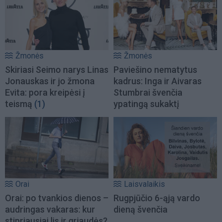
Žmonės
Žmonės
Skiriasi Seimo narys Linas
Paviešino nematytus
Jonauskas ir jo žmona
kadrus: Inga ir Aivaras
Evita: pora kreipėsi į
Stumbrai švenčia
teismą
(1)
ypatingą sukaktį
Orai
Laisvalaikis
Orai: po tvankios dienos –
Rugpjūčio 6-ąją vardo
audringas vakaras: kur
dieną švenčia
stipriausiai lis ir griaudės?