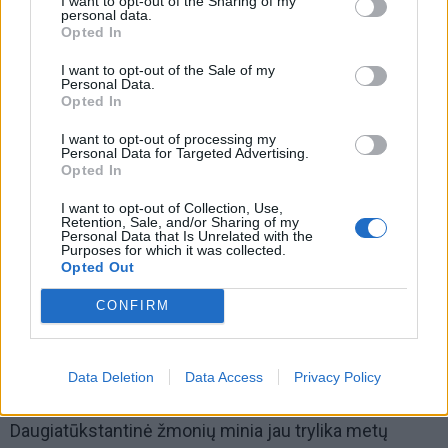
I want to opt-out of the Sharing of my
personal data.
Opted In
I want to opt-out of the Sale of my
Personal Data.
Opted In
13-ojo žuvienės virimo čempionato dalyviams ir
I want to opt-out of processing my
organizatoriams dėkojo ir Šilutės rajono savivaldybės
Personal Data for Targeted Advertising.
Opted In
meras Vytautas Laurinaitis.
I want to opt-out of Collection, Use,
"Pirmasis rudens šeštadienis kasmet Šilutės kraštui
Retention, Sale, and/or Sharing of my
Personal Data that Is Unrelated with the
būna išskirtinis. Čia ne tik iš visos Lietuvos, bet ir pačių
Purposes for which it was collected.
Opted Out
įvairiausių užsienio kampelių susirenka žuvienės
mėgėjai, ragautojai ir, žinoma, pačių skaniausių
CONFIRM
receptų žinovai. Dėl geriausiųjų titulo bei išskirtinio
žuvienės čempiono žiedo šiais metais varžėsi 57
Data Deletion
Data Access
Privacy Policy
Lietuvos bei užsienio komandos.
Daugiatūkstantinė žmonių minia jau trylika metų