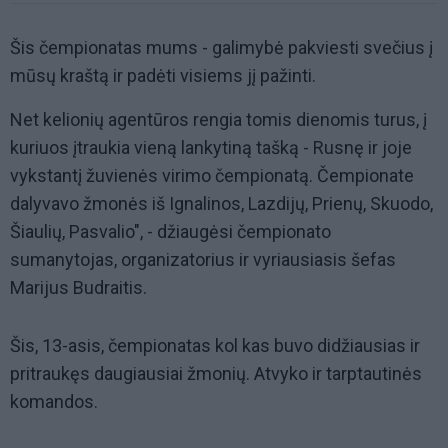
Šis čempionatas mums - galimybė pakviesti svečius į
mūsų kraštą ir padėti visiems jį pažinti.
Net kelionių agentūros rengia tomis dienomis turus, į
kuriuos įtraukia vieną lankytiną tašką - Rusnę ir joje
vykstantį žuvienės virimo čempionatą. Čempionate
dalyvavo žmonės iš Ignalinos, Lazdijų, Prienų, Skuodo,
Šiaulių, Pasvalio", - džiaugėsi čempionato
sumanytojas, organizatorius ir vyriausiasis šefas
Marijus Budraitis.
Šis, 13-asis, čempionatas kol kas buvo didžiausias ir
pritraukęs daugiausiai žmonių. Atvyko ir tarptautinės
komandos.