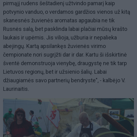
pirmąjį rudens šeštadienį užtvindo pamarį kaip
potvynio vanduo, o verdamos gardžios vienos už kitą
skanesnės žuvienės aromatas apgaubia ne tik
Rusnės salą, bet pasklinda labai plačiai mūsų krašto
laukais ir upėmis. Jis vilioja, užburia ir nepalieka
abejingų. Kartą apsilankęs žuvienės virimo
čempionate nori sugrįžti dar ir dar. Kartu ši išskirtinė
šventė demonstruoja vienybę, draugystę ne tik tarp
Lietuvos regionų, bet ir užsienio šalių. Labai
džiaugiamės savo partnerių bendryste", - kalbėjo V.
Laurinaitis.