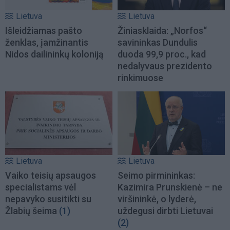
Lietuva
Lietuva
Išleidžiamas pašto
Žiniasklaida: „Norfos“
ženklas, įamžinantis
savininkas Dundulis
Nidos dailininkų koloniją
duoda 99,9 proc., kad
nedalyvaus prezidento
rinkimuose
Lietuva
Lietuva
Vaiko teisių apsaugos
Seimo pirmininkas:
specialistams vėl
Kazimira Prunskienė – ne
nepavyko susitikti su
viršininkė, o lyderė,
Žlabių šeima
(1)
uždegusi dirbti Lietuvai
(2)