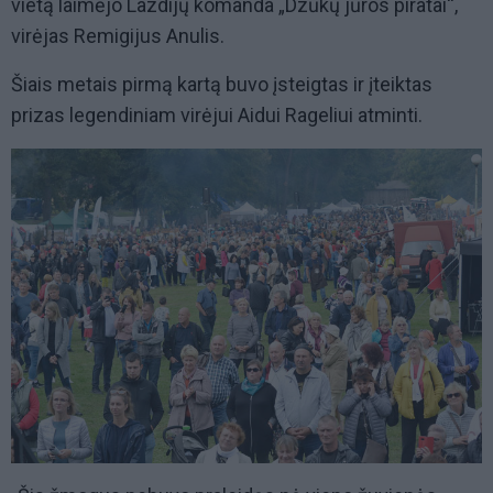
vietą laimėjo Lazdijų komanda „Dzūkų jūros piratai“,
virėjas Remigijus Anulis.
Šiais metais pirmą kartą buvo įsteigtas ir įteiktas
prizas legendiniam virėjui Aidui Rageliui atminti.