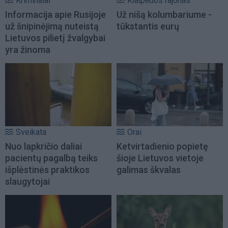
Kriminalai
Klaipėdos rajonas
Informacija apie Rusijoje
Už nišą kolumbariume -
už šnipinėjimą nuteistą
tūkstantis eurų
Lietuvos pilietį žvalgybai
yra žinoma
Sveikata
Orai
Nuo lapkričio daliai
Ketvirtadienio popietę
pacientų pagalbą teiks
šioje Lietuvos vietoje
išplėstinės praktikos
galimas škvalas
slaugytojai