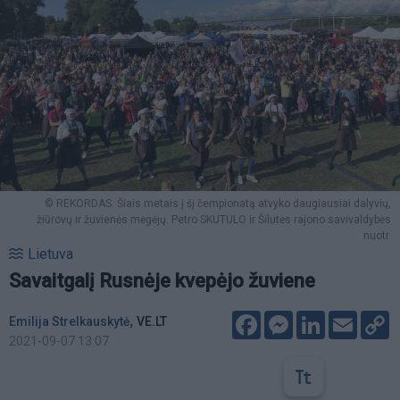
© REKORDAS. Šiais metais į šį čempionatą atvyko daugiausiai dalyvių,
žiūrovų ir žuvienės mėgėjų. Petro SKUTULO ir Šilutės rajono savivaldybės
nuotr.
Lietuva
Savaitgalį Rusnėje kvepėjo žuviene
Facebook
Messenger
LinkedIn
Email
C
,
Emilija Strelkauskytė
VE.LT
L
2021-09-07 13:07