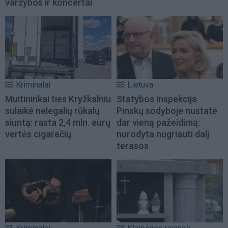
varžybos ir koncertai
Kriminalai
Lietuva
Muitininkai ties Kryžkalniu
Statybos inspekcija
sulaikė nelegalių rūkalų
Pinskų sodyboje nustatė
siuntą: rasta 2,4 mln. eurų
dar vieną pažeidimą:
vertės cigarečių
nurodyta nugriauti dalį
terasos