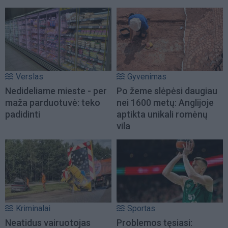
Verslas
Gyvenimas
Nedideliame mieste - per
Po žeme slėpėsi daugiau
maža parduotuvė: teko
nei 1600 metų: Anglijoje
padidinti
aptikta unikali romėnų
vila
Kriminalai
Sportas
Neatidus vairuotojas
Problemos tęsiasi: