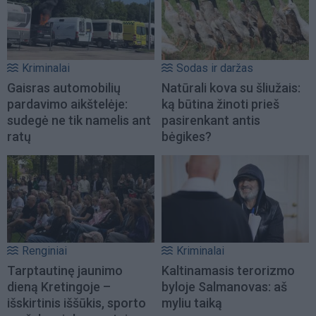
Kriminalai
Sodas ir daržas
Gaisras automobilių
Natūrali kova su šliužais:
pardavimo aikštelėje:
ką būtina žinoti prieš
sudegė ne tik namelis ant
pasirenkant antis
ratų
bėgikes?
Renginiai
Kriminalai
Tarptautinę jaunimo
Kaltinamasis terorizmo
dieną Kretingoje –
byloje Salmanovas: aš
išskirtinis iššūkis, sporto
myliu taiką