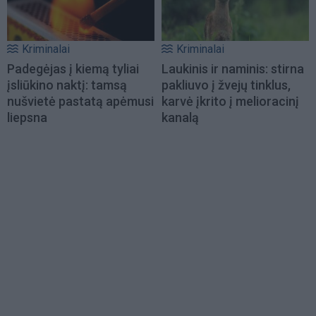
Kriminalai
Kriminalai
Padegėjas į kiemą tyliai
Laukinis ir naminis: stirna
įsliūkino naktį: tamsą
pakliuvo į žvejų tinklus,
nušvietė pastatą apėmusi
karvė įkrito į melioracinį
liepsna
kanalą