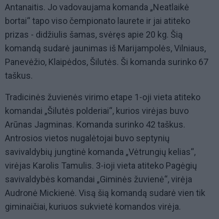
Antanaitis. Jo vadovaujama komanda „Neatlaikė
bortai“ tapo viso čempionato laurete ir jai atiteko
prizas - didžiulis šamas, svėręs apie 20 kg. Šią
komandą sudarė jaunimas iš Marijampolės, Vilniaus,
Panevėžio, Klaipėdos, Šilutės. Ši komanda surinko 67
taškus.
Tradicinės žuvienės virimo etape 1-oji vieta atiteko
komandai „Šilutės polderiai“, kurios virėjas buvo
Arūnas Jagminas. Komanda surinko 42 taškus.
Antrosios vietos nugalėtojai buvo septynių
savivaldybių jungtinė komanda „Vėtrungių kelias“,
virėjas Karolis Tamulis. 3-ioji vieta atiteko Pagėgių
savivaldybės komandai „Giminės žuvienė“, virėja
Audronė Mickienė. Visą šią komandą sudarė vien tik
giminaičiai, kuriuos sukvietė komandos virėja.