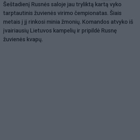
Šeštadienį Rusnės saloje jau tryliktą kartą vyko
tarptautinis žuvienės virimo čempionatas. Šiais
metais į jį rinkosi minia žmonių. Komandos atvyko iš
įvairiausių Lietuvos kampelių ir pripildė Rusnę
žuvienės kvapų.