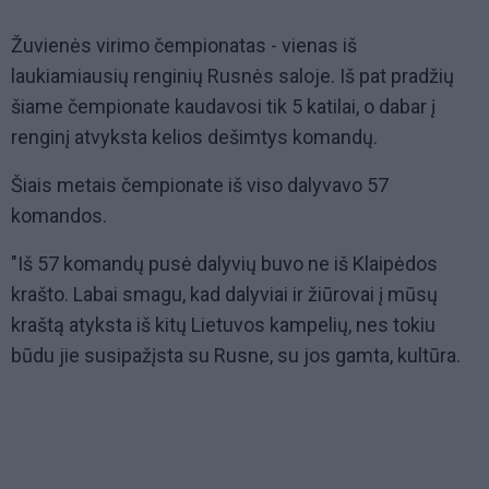
Žuvienės virimo čempionatas - vienas iš
laukiamiausių renginių Rusnės saloje. Iš pat pradžių
šiame čempionate kaudavosi tik 5 katilai, o dabar į
renginį atvyksta kelios dešimtys komandų.
Šiais metais čempionate iš viso dalyvavo 57
komandos.
"Iš 57 komandų pusė dalyvių buvo ne iš Klaipėdos
krašto. Labai smagu, kad dalyviai ir žiūrovai į mūsų
kraštą atyksta iš kitų Lietuvos kampelių, nes tokiu
būdu jie susipažįsta su Rusne, su jos gamta, kultūra.