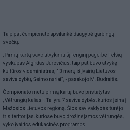
Taip pat čempionate apsilankė daugybė garbingų
svečių.
„Pirmą kartą savo atvykimu šį renginį pagerbė Telšių
vyskupas Algirdas Jurevičius, taip pat buvo atvykę
kultūros viceministras, 13 merų iš įvairių Lietuvos
savivaldybių, Seimo nariai“, - pasakojo M. Budraitis.
Čempionato metu pirmą kartą buvo pristatytas
„Vėtrungių kelias“. Tai yra 7 savivaldybės, kurios įeina į
Mažosios Lietuvos regioną. Šios savivaldybės turėjo
tris teritorijas, kuriose buvo drožinėjamos vėtrungės,
vyko įvairios edukacinės programos.