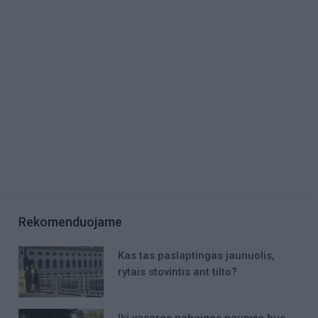
Rekomenduojame
Kas tas paslaptingas jaunuolis,
rytais stovintis ant tilto?
Iki vasaros pabaigos paupyje bus