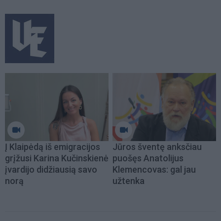
Į Klaipėdą iš emigracijos
Jūros šventę anksčiau
grįžusi Karina Kučinskienė
puošęs Anatolijus
įvardijo didžiausią savo
Klemencovas: gal jau
norą
užtenka