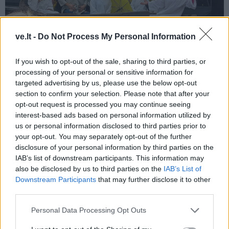
ve.lt -
Do Not Process My Personal Information
„Šis renginys greičiausiai visada vyks Rusnėje, nes
If you wish to opt-out of the sale, sharing to third parties, or
processing of your personal or sensitive information for
Rusnė yra žvejų rojus, unikali sala, kurioje yra
targeted advertising by us, please use the below opt-out
įsikūrusios visos garsiosios pamario krašto rūkyklos.
section to confirm your selection. Please note that after your
Ne veltui sakoma, kad Rusnė yra vieta, kur žmonės ir
opt-out request is processed you may continue seeing
interest-based ads based on personal information utilized by
vanduo kuria bendrą gyvenimą“, - tikino pašnekovas.
us or personal information disclosed to third parties prior to
your opt-out. You may separately opt-out of the further
disclosure of your personal information by third parties on the
IAB’s list of downstream participants. This information may
also be disclosed by us to third parties on the
IAB’s List of
Downstream Participants
that may further disclose it to other
third parties.
Personal Data Processing Opt Outs