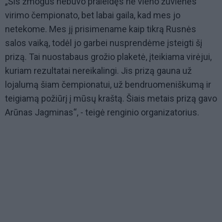
„Šis žmogus nebuvo praleidęs nė vieno žuvienės
virimo čempionato, bet labai gaila, kad mes jo
netekome. Mes jį prisimename kaip tikrą Rusnės
salos vaiką, todėl jo garbei nusprendėme įsteigti šį
prizą. Tai nuostabaus grožio plaketė, įteikiama virėjui,
kuriam rezultatai nereikalingi. Jis prizą gauna už
lojalumą šiam čempionatui, už bendruomeniškumą ir
teigiamą požiūrį į mūsų kraštą. Šiais metais prizą gavo
Arūnas Jagminas“, - teigė renginio organizatorius.