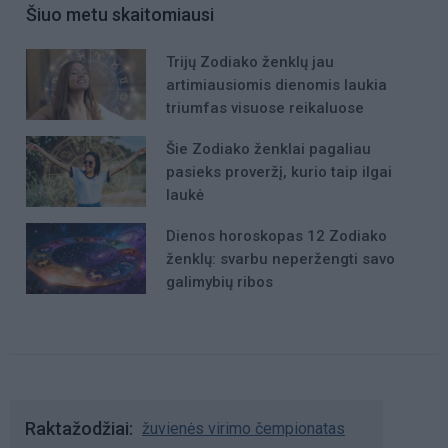
Šiuo metu skaitomiausi
Trijų Zodiako ženklų jau
artimiausiomis dienomis laukia
triumfas visuose reikaluose
Šie Zodiako ženklai pagaliau
pasieks proveržį, kurio taip ilgai
laukė
Dienos horoskopas 12 Zodiako
ženklų: svarbu neperžengti savo
galimybių ribos
Raktažodžiai
žuvienės virimo čempionatas