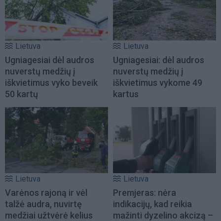
Lietuva
Lietuva
Ugniagesiai dėl audros
Ugniagesiai: dėl audros
nuverstų medžių į
nuverstų medžių į
iškvietimus vyko beveik
iškvietimus vykome 49
50 kartų
kartus
Lietuva
Lietuva
Varėnos rajoną ir vėl
Premjeras: nėra
talžė audra, nuvirtę
indikacijų, kad reikia
medžiai užtvėrė kelius
mažinti dyzelino akcizą –