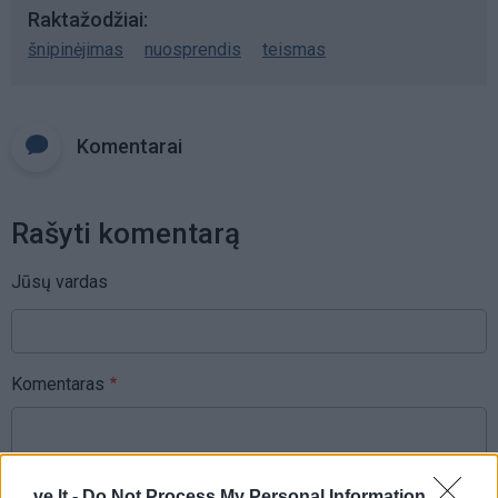
Raktažodžiai
šnipinėjimas
nuosprendis
teismas
Komentarai
Rašyti komentarą
Jūsų vardas
Komentaras
ve.lt -
Do Not Process My Personal Information