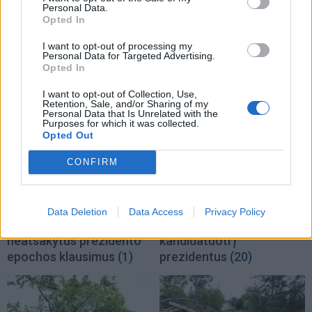
Personal Data.
Opted In
I want to opt-out of processing my
Personal Data for Targeted Advertising.
TAIP PAT SKAITYKITE
Opted In
I want to opt-out of Collection, Use,
Retention, Sale, and/or Sharing of my
Personal Data that Is Unrelated with the
Purposes for which it was collected.
Opted Out
CONFIRM
Lietuva
Lietuva
Užulėnyje – Smetoninių
Čmilytė-Nielsen
Data Deletion
Data Access
Privacy Policy
šventė: istorikai kels
neatmeta idėjos
neatsakytus prezidento
kandidatuoti į
epochos klausimus
(1)
prezidentus
(20)