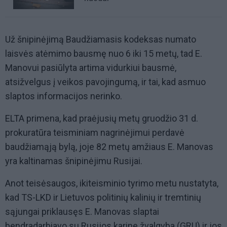
Už šnipinėjimą Baudžiamasis kodeksas numato
laisvės atėmimo bausmę nuo 6 iki 15 metų, tad E.
Manovui pasiūlyta artima vidurkiui bausmė,
atsižvelgus į veikos pavojingumą, ir tai, kad asmuo
slaptos informacijos nerinko.
ELTA primena, kad praėjusių metų gruodžio 31 d.
prokuratūra teisminiam nagrinėjimui perdavė
baudžiamąją bylą, joje 82 metų amžiaus E. Manovas
yra kaltinamas šnipinėjimu Rusijai.
Anot teisėsaugos, ikiteisminio tyrimo metu nustatyta,
kad TS-LKD ir Lietuvos politinių kalinių ir tremtinių
sąjungai priklausęs E. Manovas slaptai
bendradarbiavo su Rusijos karine žvalgyba (GRU) ir jos