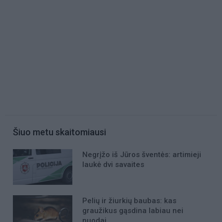
Šiuo metu skaitomiausi
Negrįžo iš Jūros šventės: artimieji
laukė dvi savaites
Pelių ir žiurkių baubas: kas
graužikus gąsdina labiau nei
nuodai