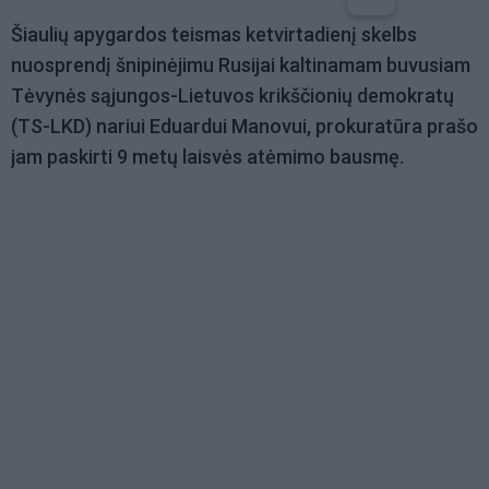
Šiaulių apygardos teismas ketvirtadienį skelbs
nuosprendį šnipinėjimu Rusijai kaltinamam buvusiam
Tėvynės sąjungos-Lietuvos krikščionių demokratų
(TS-LKD) nariui Eduardui Manovui, prokuratūra prašo
jam paskirti 9 metų laisvės atėmimo bausmę.