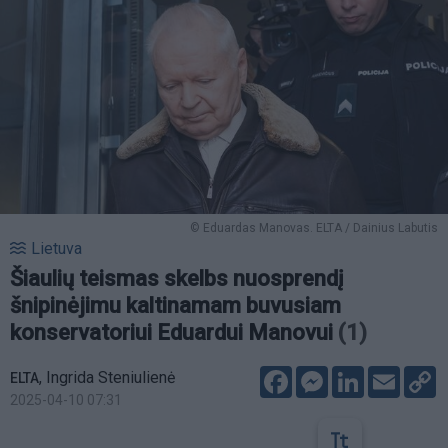
© Eduardas Manovas. ELTA / Dainius Labutis
Lietuva
Šiaulių teismas skelbs nuosprendį
šnipinėjimu kaltinamam buvusiam
konservatoriui Eduardui Manovui
(1)
Facebook
Messenger
LinkedIn
Email
C
,
Ingrida Steniulienė
ELTA
L
2025-04-10 07:31