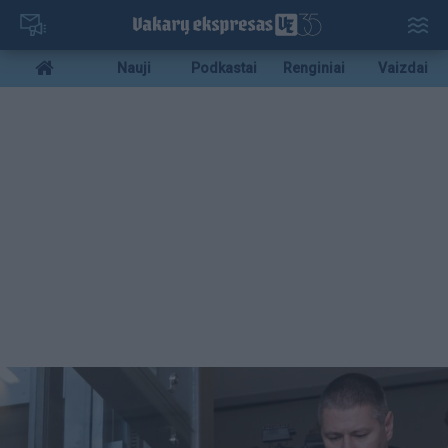
Pereiti
į
pagrindinį
Mobile
Nauji
Podkastai
Renginiai
Vaizdai
turinį
menu
bottom