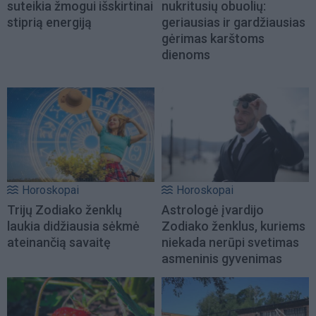
suteikia žmogui išskirtinai
nukritusių obuolių:
stiprią energiją
geriausias ir gardžiausias
gėrimas karštoms
dienoms
Horoskopai
Horoskopai
Trijų Zodiako ženklų
Astrologė įvardijo
laukia didžiausia sėkmė
Zodiako ženklus, kuriems
ateinančią savaitę
niekada nerūpi svetimas
asmeninis gyvenimas