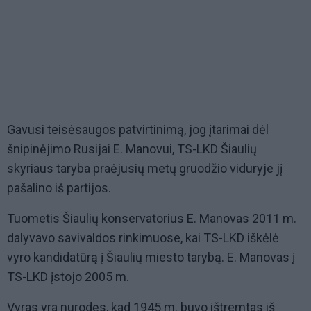
Gavusi teisėsaugos patvirtinimą, jog įtarimai dėl
šnipinėjimo Rusijai E. Manovui, TS-LKD Šiaulių
skyriaus taryba praėjusių metų gruodžio viduryje jį
pašalino iš partijos.
Tuometis Šiaulių konservatorius E. Manovas 2011 m.
dalyvavo savivaldos rinkimuose, kai TS-LKD iškėlė
vyro kandidatūrą į Šiaulių miesto tarybą. E. Manovas į
TS-LKD įstojo 2005 m.
Vyras yra nurodęs, kad 1945 m. buvo ištremtas iš