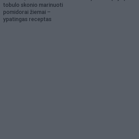
tobulo skonio marinuoti
pomidorai žiemai –
ypatingas receptas
Load
More