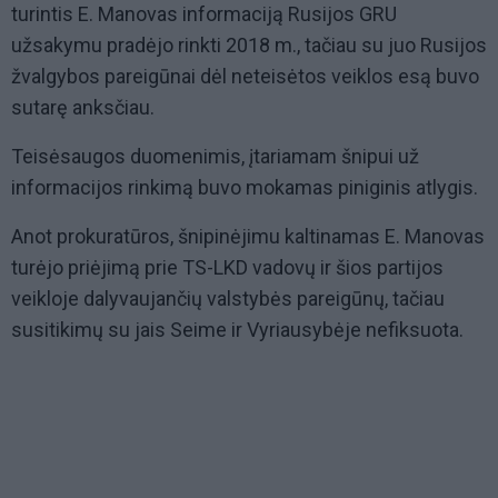
turintis E. Manovas informaciją Rusijos GRU
užsakymu pradėjo rinkti 2018 m., tačiau su juo Rusijos
žvalgybos pareigūnai dėl neteisėtos veiklos esą buvo
sutarę anksčiau.
Teisėsaugos duomenimis, įtariamam šnipui už
informacijos rinkimą buvo mokamas piniginis atlygis.
Anot prokuratūros, šnipinėjimu kaltinamas E. Manovas
turėjo priėjimą prie TS-LKD vadovų ir šios partijos
veikloje dalyvaujančių valstybės pareigūnų, tačiau
susitikimų su jais Seime ir Vyriausybėje nefiksuota.