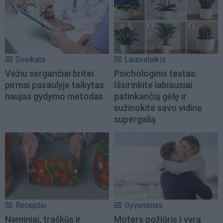
Sveikata
Laisvalaikis
Vėžiu sergančiai britei
Psichologinis testas:
pirmai pasaulyje taikytas
Išsirinkite labiausiai
naujas gydymo metodas
patinkančią gėlę ir
sužinokite savo vidinę
supergalią
Receptai
Gyvenimas
Naminiai, traškūs ir
Moters požiūris į vyrą