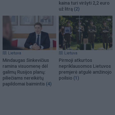
kaina turi viršyti 2,2 euro
už litrą
(2)
Lietuva
Lietuva
Mindaugas Sinkevičius
Pirmoji atkurtos
ramina visuomenę dėl
nepriklausomos Lietuvos
galimų Rusijos planų:
premjerė atgulė amžinojo
piliečiams nereikėtų
poilsio
(1)
papildomai baimintis
(4)