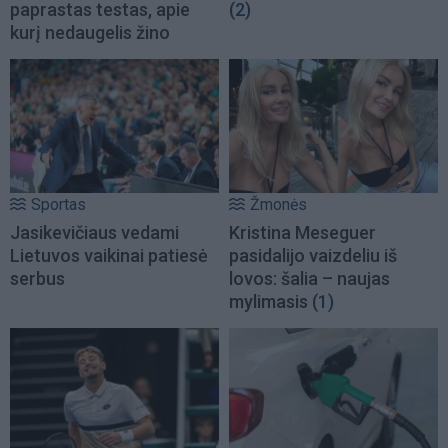
paprastas testas, apie
(2)
kurį nedaugelis žino
Sportas
Žmonės
Jasikevičiaus vedami
Kristina Meseguer
Lietuvos vaikinai patiesė
pasidalijo vaizdeliu iš
serbus
lovos: šalia – naujas
mylimasis
(1)