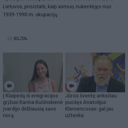
Lietuvos, prisistatė, kaip asmuo, nukentėjęs nuo
1939-1990 m. okupacijų
Į Klaipėdą iš emigracijos
Jūros šventę anksčiau
grįžusi Karina Kučinskienė
puošęs Anatolijus
įvardijo didžiausią savo
Klemencovas: gal jau
norą
užtenka