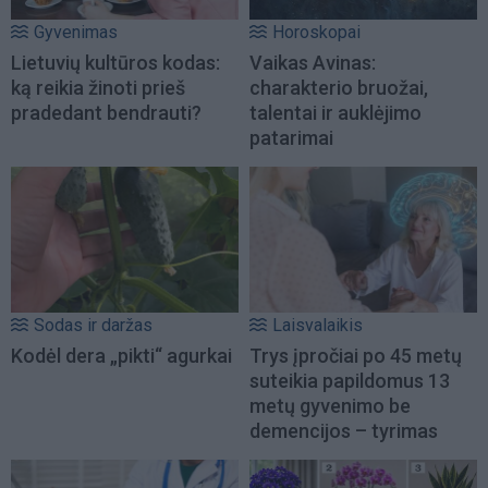
Gyvenimas
Horoskopai
Lietuvių kultūros kodas:
Vaikas Avinas:
ką reikia žinoti prieš
charakterio bruožai,
pradedant bendrauti?
talentai ir auklėjimo
patarimai
Sodas ir daržas
Laisvalaikis
Kodėl dera „pikti“ agurkai
Trys įpročiai po 45 metų
suteikia papildomus 13
metų gyvenimo be
demencijos – tyrimas