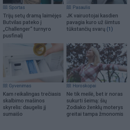
Sportas
Pasaulis
Trijų setų dramą laimėjęs
JK vairuotojai kasdien
Butvilas pateko į
pavagia kuro už šimtus
„Challenger“ turnyro
tūkstančių svarų
(1)
pusfinalį
Gyvenimas
Horoskopai
Kam reikalingas trečiasis
Ne tik meilė, bet ir noras
skalbimo mašinos
sukurti šeimą: šių
skyrelis: daugelis jį
Zodiako ženklų moterys
sumaišo
greitai tampa žmonomis