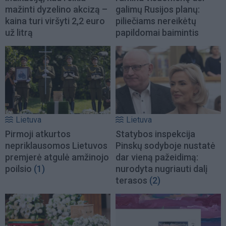
mažinti dyzelino akcizą –
galimų Rusijos planų:
kaina turi viršyti 2,2 euro
piliečiams nereikėtų
už litrą
papildomai baimintis
Lietuva
Lietuva
Pirmoji atkurtos
Statybos inspekcija
nepriklausomos Lietuvos
Pinskų sodyboje nustatė
premjerė atgulė amžinojo
dar vieną pažeidimą:
poilsio
(1)
nurodyta nugriauti dalį
terasos
(2)