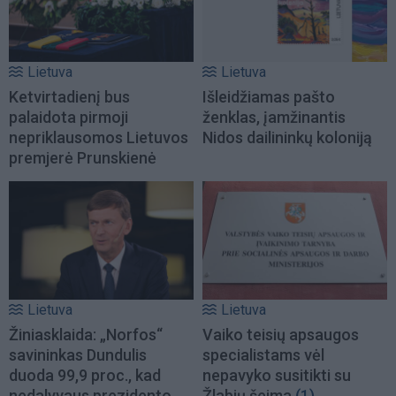
Lietuva
Lietuva
Ketvirtadienį bus
Išleidžiamas pašto
palaidota pirmoji
ženklas, įamžinantis
nepriklausomos Lietuvos
Nidos dailininkų koloniją
premjerė Prunskienė
Lietuva
Lietuva
Žiniasklaida: „Norfos“
Vaiko teisių apsaugos
savininkas Dundulis
specialistams vėl
duoda 99,9 proc., kad
nepavyko susitikti su
nedalyvaus prezidento
Žlabių šeima
(1)