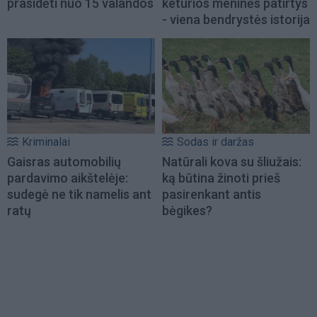
prasidėti nuo 15 valandos
keturios meninės patirtys
- viena bendrystės istorija
Kriminalai
Sodas ir daržas
Gaisras automobilių
Natūrali kova su šliužais:
pardavimo aikštelėje:
ką būtina žinoti prieš
sudegė ne tik namelis ant
pasirenkant antis
ratų
bėgikes?