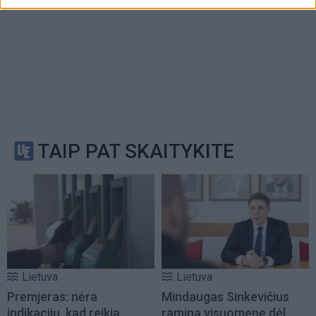
TAIP PAT SKAITYKITE
Lietuva
Lietuva
Premjeras: nėra
Mindaugas Sinkevičius
indikacijų, kad reikia
ramina visuomenę dėl