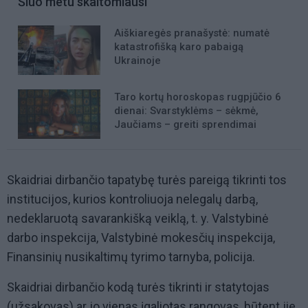
Šiuo metu skaitomiausi
Aiškiaregės pranašystė: numatė
katastrofišką karo pabaigą
Ukrainoje
Taro kortų horoskopas rugpjūčio 6
dienai: Svarstyklėms – sėkmė,
Jaučiams – greiti sprendimai
Skaidriai dirbančio tapatybę turės pareigą tikrinti tos
institucijos, kurios kontroliuoja nelegalų darbą,
nedeklaruotą savarankišką veiklą, t. y. Valstybinė
darbo inspekcija, Valstybinė mokesčių inspekcija,
Finansinių nusikaltimų tyrimo tarnyba, policija.
Skaidriai dirbančio kodą turės tikrinti ir statytojas
(užsakovas) ar jo vienas įgaliotas rangovas, būtent jie