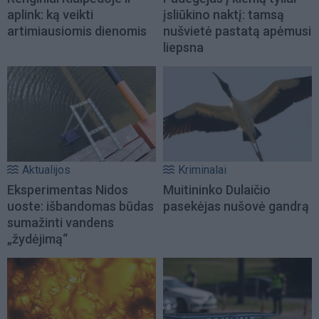
aplink: ką veikti
įsliūkino naktį: tamsą
artimiausiomis dienomis
nušvietė pastatą apėmusi
liepsna
Aktualijos
Kriminalai
Eksperimentas Nidos
Muitininko Dulaičio
uoste: išbandomas būdas
pasekėjas nušovė gandrą
sumažinti vandens
„žydėjimą“