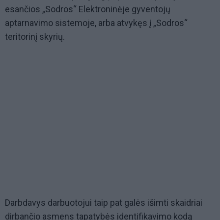
esančios „Sodros“ Elektroninėje gyventojų
aptarnavimo sistemoje, arba atvykęs į „Sodros“
teritorinį skyrių.
Darbdavys darbuotojui taip pat galės išimti skaidriai
dirbančio asmens tapatybės identifikavimo kodą