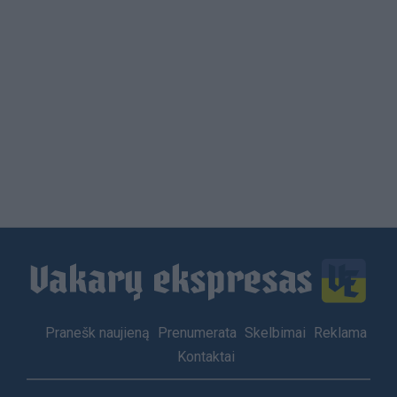
Load
More
Footer
Pranešk naujieną
Prenumerata
Skelbimai
Reklama
menu
Kontaktai