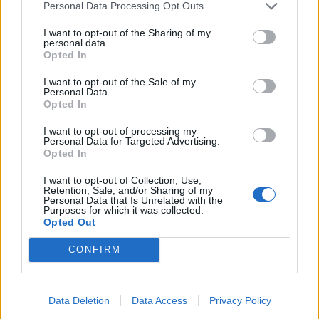
Personal Data Processing Opt Outs
Komentaras
I want to opt-out of the Sharing of my
personal data.
Opted In
I want to opt-out of the Sale of my
Personal Data.
Opted In
I want to opt-out of processing my
Personal Data for Targeted Advertising.
Opted In
This site is protected by
Sutinku su
taisyklėmis
reCAPTCHA and the Google
I want to opt-out of Collection, Use,
Retention, Sale, and/or Sharing of my
Privacy Policy
and
Terms of
Personal Data that Is Unrelated with the
Purposes for which it was collected.
Service
apply.
Opted Out
CONFIRM
Data Deletion
Data Access
Privacy Policy