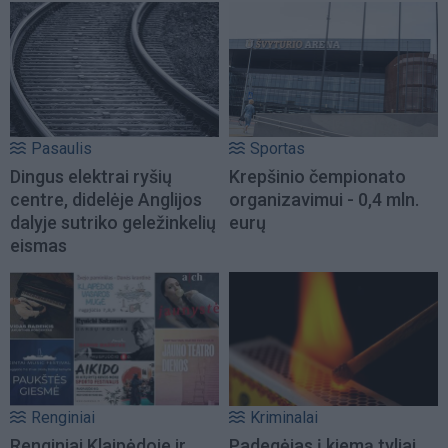
Pasaulis
Sportas
Dingus elektrai ryšių
Krepšinio čempionato
centre, didelėje Anglijos
organizavimui - 0,4 mln.
dalyje sutriko geležinkelių
eurų
eismas
Renginiai
Kriminalai
Renginiai Klaipėdoje ir
Padegėjas į kiemą tyliai