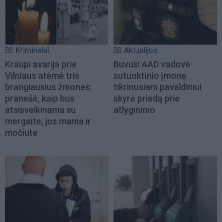
Kriminalai
Aktualijos
Kraupi avarija prie
Buvusi AAD vadovė
Vilniaus atėmė tris
sutuoktinio įmonę
brangiausius žmones:
tikrinusiam pavaldiniui
pranešė, kaip bus
skyrė priedą prie
atsisveikinama su
atlyginimo
mergaite, jos mama ir
močiute