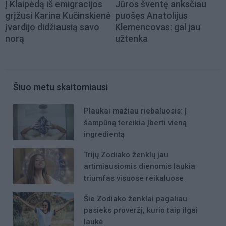
Į Klaipėdą iš emigracijos
Jūros šventę anksčiau
grįžusi Karina Kučinskienė
puošęs Anatolijus
įvardijo didžiausią savo
Klemencovas: gal jau
norą
užtenka
Šiuo metu skaitomiausi
Plaukai mažiau riebaluosis: į
šampūną tereikia įberti vieną
ingredientą
Trijų Zodiako ženklų jau
artimiausiomis dienomis laukia
triumfas visuose reikaluose
Šie Zodiako ženklai pagaliau
pasieks proveržį, kurio taip ilgai
laukė