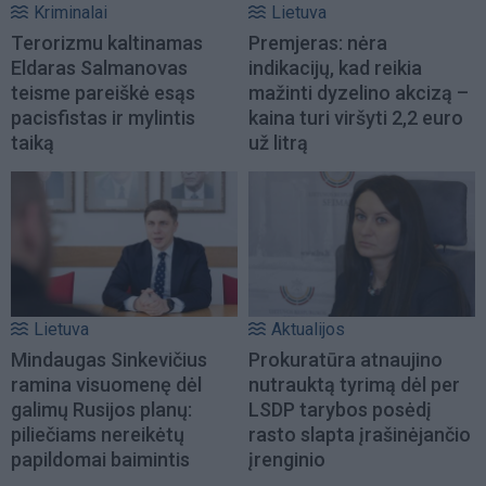
Kriminalai
Lietuva
Terorizmu kaltinamas
Premjeras: nėra
Eldaras Salmanovas
indikacijų, kad reikia
teisme pareiškė esąs
mažinti dyzelino akcizą –
pacisfistas ir mylintis
kaina turi viršyti 2,2 euro
taiką
už litrą
Lietuva
Aktualijos
Mindaugas Sinkevičius
Prokuratūra atnaujino
ramina visuomenę dėl
nutrauktą tyrimą dėl per
galimų Rusijos planų:
LSDP tarybos posėdį
piliečiams nereikėtų
rasto slapta įrašinėjančio
papildomai baimintis
įrenginio