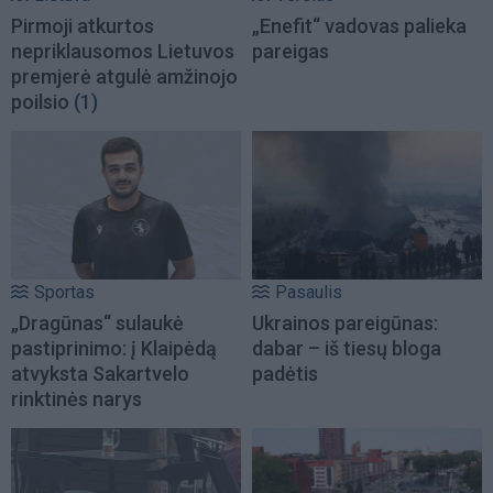
Pirmoji atkurtos
„Enefit“ vadovas palieka
nepriklausomos Lietuvos
pareigas
premjerė atgulė amžinojo
poilsio
(1)
Sportas
Pasaulis
„Dragūnas“ sulaukė
Ukrainos pareigūnas:
pastiprinimo: į Klaipėdą
dabar – iš tiesų bloga
atvyksta Sakartvelo
padėtis
rinktinės narys