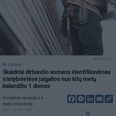
© FNTT nuotr.
Lietuva
Skaidriai dirbančio asmens identifikavimas
statybvietėse įsigalios nuo kitų metų
balandžio 1 dienos
Facebook
Messenger
LinkedIn
Email
C
Socialinės apsaugos ir
L
darbo ministerija
2021-12-24 13:03