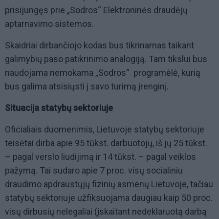
prisijungęs prie „Sodros“ Elektroninės draudėjų
aptarnavimo sistemos.
Skaidriai dirbančiojo kodas bus tikrinamas taikant
galimybių paso patikrinimo analogiją. Tam tikslui bus
naudojama nemokama „Sodros“ programėlė, kurią
bus galima atsisiųsti į savo turimą įrenginį.
Situacija statybų sektoriuje
Oficialiais duomenimis, Lietuvoje statybų sektoriuje
teisėtai dirba apie 95 tūkst. darbuotojų, iš jų 25 tūkst.
– pagal verslo liudijimą ir 14 tūkst. – pagal veiklos
pažymą. Tai sudaro apie 7 proc. visų socialiniu
draudimo apdraustųjų fizinių asmenų Lietuvoje, tačiau
statybų sektoriuje užfiksuojama daugiau kaip 50 proc.
visų dirbusių nelegaliai (įskaitant nedeklaruotą darbą