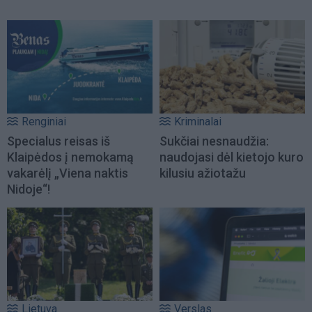
Renginiai
Kriminalai
Specialus reisas iš
Sukčiai nesnaudžia:
Klaipėdos į nemokamą
naudojasi dėl kietojo kuro
vakarėlį „Viena naktis
kilusiu ažiotažu
Nidoje“!
Lietuva
Verslas