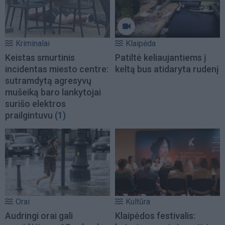
Kriminalai
Klaipėda
Keistas smurtinis
Patiltė keliaujantiems į
incidentas miesto centre:
keltą bus atidaryta rudenį
sutramdytą agresyvų
mušeiką baro lankytojai
surišo elektros
prailgintuvu
(1)
Orai
Kultūra
Audringi orai gali
Klaipėdos festivalis: