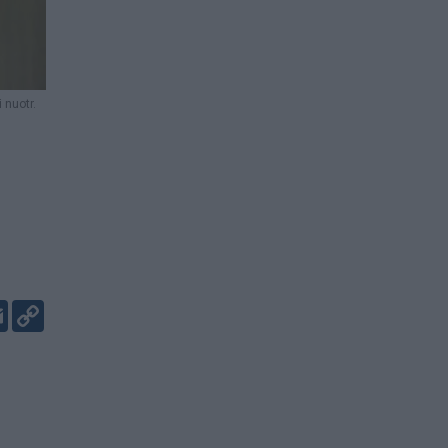
 nuotr.
er
kedIn
Email
Copy
Link