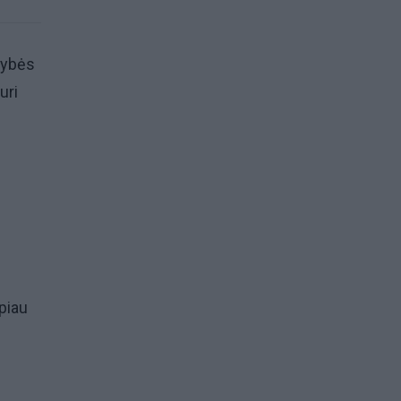
dybės
uri
piau