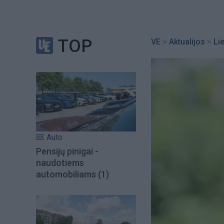
TOP
VE
>
Aktualijos
>
Li
Auto
Pensijų pinigai -
naudotiems
automobiliams
(1)