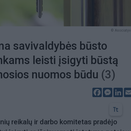
© Asociatyvi
ma savivaldybės būsto
kams leisti įsigyti būstą
mosios nuomos būdu
(3)
Facebook
Messeng
Lin
nių reikalų ir darbo komitetas pradėjo