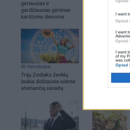
Opted 
geriausias ir
gardžiausias gėrimas
I want t
karštoms dienoms
Opted 
I want 
Advertis
Opted 
I want t
of my P
was col
Opted 
Horoskopai
Šiuo metu skait
Trijų Zodiako ženklų
laukia didžiausia sėkmė
ateinančią savaitę