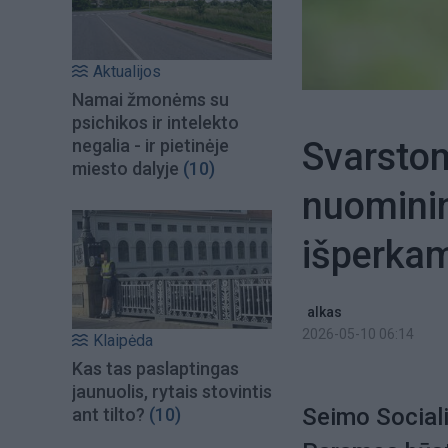
Aktualijos
Namai žmonėms su
psichikos ir intelekto
Svarsto
negalia - ir pietinėje
miesto dalyje
(10)
nuominin
išperka
alkas
2026-05-10 06:14
Klaipėda
Kas tas paslaptingas
jaunuolis, rytais stovintis
Seimo Sociali
ant tilto?
(10)