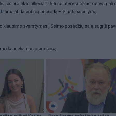
 šio projekto piliečiai ir kiti suinteresuoti asmenys gali s
lt
arba atidarant šią nuorodą – Siųsti pasiūlymą.
io klausimo svarstymas į Seimo posėdžių salę sugrįš pav
imo kanceliarijos pranešimą