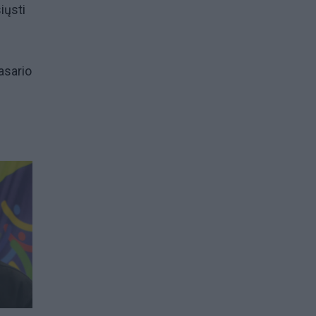
iųsti
asario