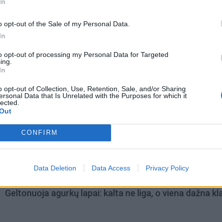
In
o opt-out of the Sale of my Personal Data.
In
to opt-out of processing my Personal Data for Targeted
ing.
In
o opt-out of Collection, Use, Retention, Sale, and/or Sharing
ersonal Data that Is Unrelated with the Purposes for which it
lected.
Out
omiausi
CONFIRM
Negrįžo iš Jūros šventės: artimieji laukė dvi savaites
Data Deletion
Data Access
Privacy Policy
Geltonuoja agurkų lapai: kalta ne liga, o viena dažna kl