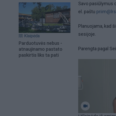
Savo pasiūlymus dėl
el. paštu
priim@lrs.
Planuojama, kad š
sesijoje.
Klaipėda
Parduotuvės nebus -
Parengta pagal Se
atnaujinamo pastato
paskirtis liks ta pati