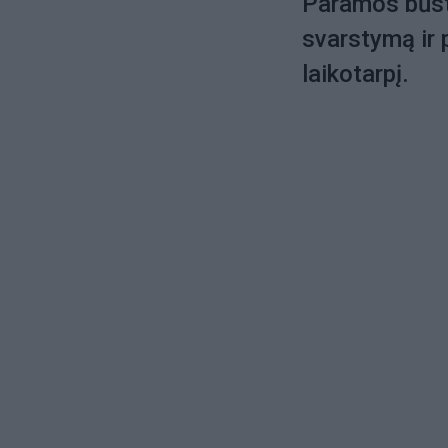
Paramos būstu
svarstymą ir
laikotarpį.