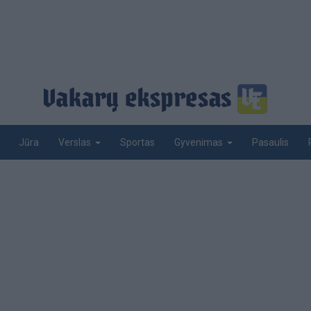
Jūra
Sportas
Pasaulis
Verslas
Gyvenimas