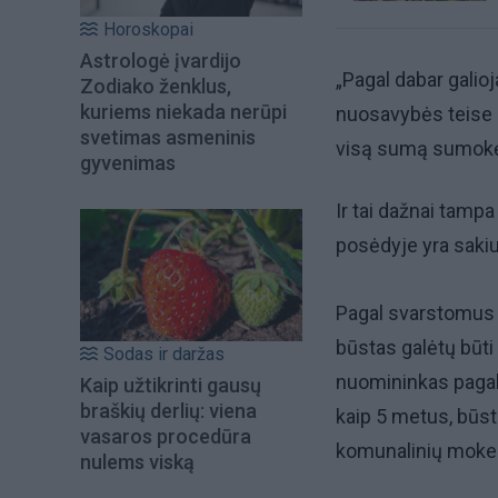
Horoskopai
Astrologė įvardijo
„Pagal dabar galio
Zodiako ženklus,
kuriems niekada nerūpi
nuosavybės teise p
svetimas asmeninis
visą sumą sumokėt
gyvenimas
Ir tai dažnai tamp
posėdyje yra sakiu
Pagal svarstomus 
būstas galėtų būt
Sodas ir daržas
nuomininkas pagal
Kaip užtikrinti gausų
braškių derlių: viena
kaip 5 metus, būst
vasaros procedūra
komunalinių moke
nulems viską