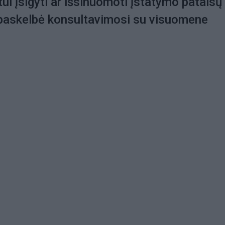
i įsigyti ar išsinuomoti įstatymo pataisų
 paskelbė konsultavimosi su visuomene