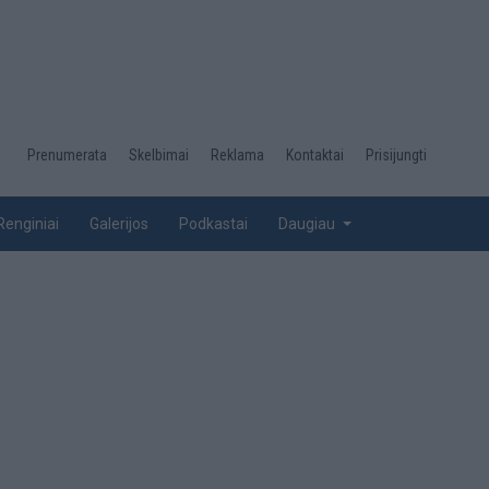
Desktop
Prenumerata
Skelbimai
Reklama
Kontaktai
Prisijungti
menu
top
Renginiai
Galerijos
Podkastai
Daugiau