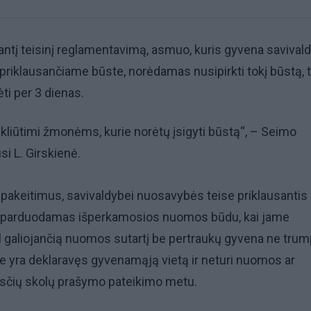
jantį teisinį reglamentavimą, asmuo, kuris gyvena savival
riklausančiame būste, norėdamas nusipirkti tokį būstą, t
i per 3 dienas.
a kliūtimi žmonėms, kurie norėtų įsigyti būstą“, – Seimo
si L. Girskienė.
pakeitimus, savivaldybei nuosavybės teise priklausantis
i parduodamas išperkamosios nuomos būdu, kai jame
 galiojančią nuomos sutartį be pertraukų gyvena ne trum
e yra deklaravęs gyvenamąją vietą ir neturi nuomos ar
sčių skolų prašymo pateikimo metu.