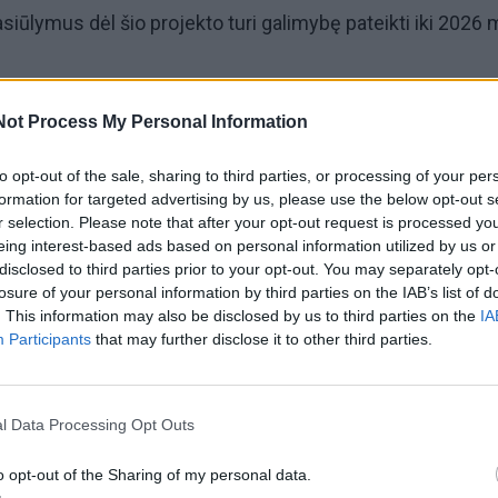
siūlymus dėl šio projekto turi galimybę pateikti iki 2026 
timais siūloma savivaldybės būsto nuomininkams, daugi
Not Process My Personal Information
ems būstą iš savivaldybės, leisti įsigyti jį išperkamosio
to opt-out of the sale, sharing to third parties, or processing of your per
formation for targeted advertising by us, please use the below opt-out s
r selection. Please note that after your opt-out request is processed y
eing interest-based ads based on personal information utilized by us or
rengėjos Seimo narės Ligitos Girskienės, tokių pataisų r
disclosed to third parties prior to your opt-out. You may separately opt-
d savivaldybės būstą besinuomojantys asmenys dažnai g
losure of your personal information by third parties on the IAB’s list of
. This information may also be disclosed by us to third parties on the
IA
siduria su finansiniais sunkumais, jiems yra sudėtinga
Participants
that may further disclose it to other third parties.
ikalingą nuomojamam savivaldybės būstui nusipirkti ir už
 iš karto.
l Data Processing Opt Outs
o opt-out of the Sharing of my personal data.