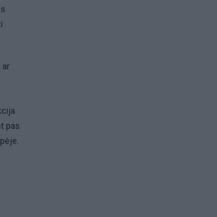
us
i
 ar
cija
nt pas
pėje.