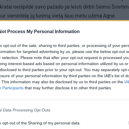
atai neišpildė savo pažado jai leisti dirbti Seimo Švietim
ur vienintelę jų turimą vietą šiuo metu užima Agnė
skienė.
Not Process My Personal Information
mogus (…) ir visą laiką dirbau švietimo srityje (…). Kaim 
to opt-out of the sale, sharing to third parties, or processing of your per
abai sunkiai apsisprendžiau sugrįžti į Seimą, nes dirbau sav
formation for targeted advertising by us, please use the below opt-out s
r selection. Please note that after your opt-out request is processed y
 darbą. Man buvo pažadėtas Švietimo ir mokslo komitet
eing interest-based ads based on personal information utilized by us or
rai buvo pažadėta. Suprantu, akd kartais būna kitokios apli
disclosed to third parties prior to your opt-out. You may separately opt-
losure of your personal information by third parties on the IAB’s list of
 savęs nematau ne švietimo politikoje“, – Eltai sakė
. This information may also be disclosed by us to third parties on the
IA
Participants
that may further disclose it to other third parties.
l Data Processing Opt Outs
o opt-out of the Sharing of my personal data.