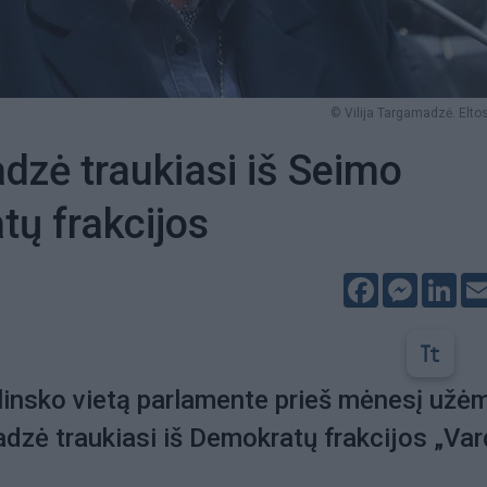
© Vilija Targamadzė. Eltos
zė traukiasi iš Seimo
ų frakcijos
Facebook
Messeng
Lin
linsko vietą parlamente prieš mėnesį užė
adzė traukiasi iš Demokratų frakcijos „Va