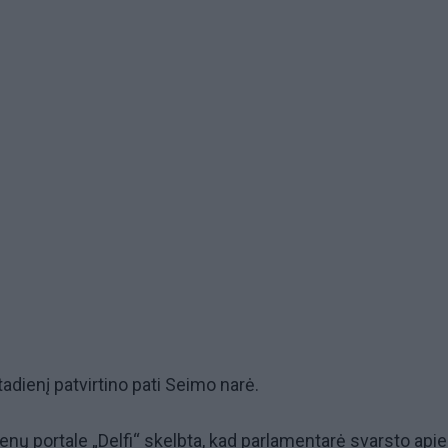
rtadienį patvirtino pati Seimo narė.
enų portale „Delfi“ skelbta, kad parlamentarė svarsto apie