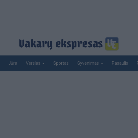
Jūra
Sportas
Pasaulis
Verslas
Gyvenimas