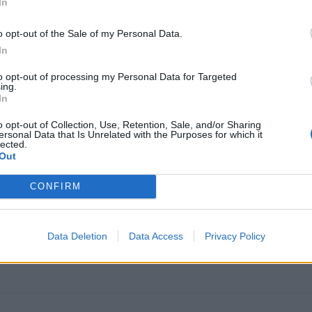
In
o opt-out of the Sale of my Personal Data.
In
to opt-out of processing my Personal Data for Targeted
ing.
In
o opt-out of Collection, Use, Retention, Sale, and/or Sharing
ersonal Data that Is Unrelated with the Purposes for which it
omiausi
lected.
Out
Negrįžo iš Jūros šventės: artimieji laukė dvi savaites
CONFIRM
Geltonuoja agurkų lapai: kalta ne liga, o viena dažna kl
Data Deletion
Data Access
Privacy Policy