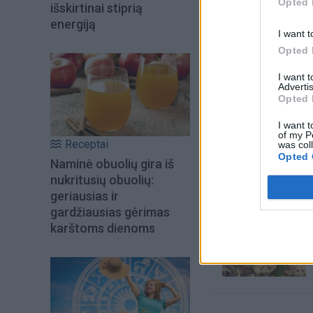
Opted 
išskirtinai stiprią
energiją
I want t
Opted 
I want 
Advertis
Opted 
I want t
of my P
Šiuo metu skait
Receptai
was col
Opted 
Naminė obuolių gira iš
nukritusių obuolių:
geriausias ir
gardžiausias gėrimas
karštoms dienoms