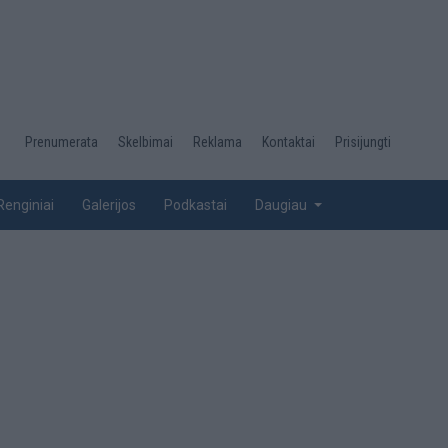
Desktop
Prenumerata
Skelbimai
Reklama
Kontaktai
Prisijungti
menu
top
Renginiai
Galerijos
Podkastai
Daugiau