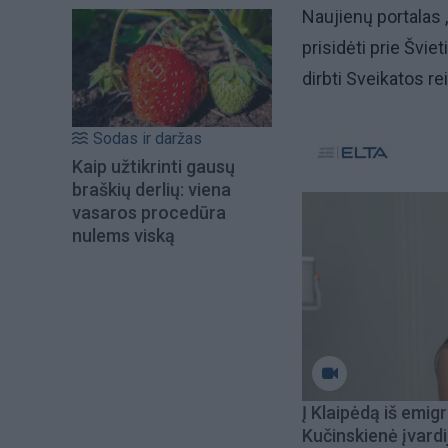
Naujienų portalas „
prisidėti prie Švie
dirbti Sveikatos re
Sodas ir daržas
Kaip užtikrinti gausų
braškių derlių: viena
vasaros procedūra
nulems viską
Į Klaipėdą iš emigr
Kučinskienė įvardi