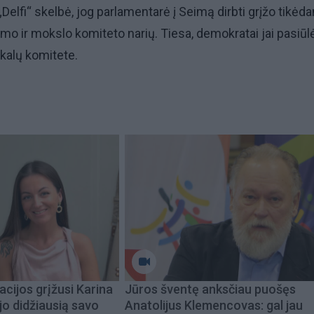
Delfi“ skelbė, jog parlamentarė į Seimą dirbti grįžo tikėd
timo ir mokslo komiteto narių. Tiesa, demokratai jai pasiūl
ikalų komitete.
acijos grįžusi Karina
Jūros šventę anksčiau puošęs
jo didžiausią savo
Anatolijus Klemencovas: gal jau