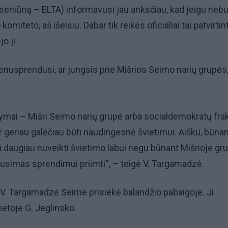
 seniūną – ELTA) informavusi jau anksčiau, kad jeigu neb
omiteto, aš išeisiu. Dabar tik reikės oficialiai tai patvirtint
o ji.
nenusprendusi, ar jungsis prie Mišrios Seimo narių grupės,
.
ymai – Mišri Seimo narių grupė arba socialdemokratų frak
ur geriau galėčiau būti naudingesnė švietimui. Aišku, būna
i daugiau nuveikti švietimo labui negu būnant Mišrioje gru
ausimas sprendimui priimti“, – teigė V. Targamadzė.
V. Targamadzė Seime prisiekė balandžio pabaigoje. Ji
ietoje G. Jeglinsko.