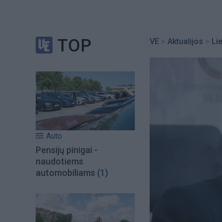
TOP
VE
>
Aktualijos
>
Li
Auto
Pensijų pinigai -
naudotiems
automobiliams
(1)