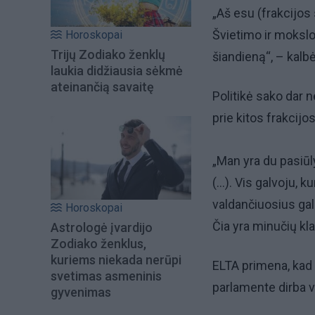
„Aš esu (frakcijos
Švietimo ir mokslo k
Horoskopai
Trijų Zodiako ženklų
šiandieną“, – kalbėj
laukia didžiausia sėkmė
ateinančią savaitę
Politikė sako dar 
prie kitos frakcijos
„Man yra du pasiūl
(…). Vis galvoju, k
valdančiuosius gal
Horoskopai
Čia yra minučių kl
Astrologė įvardijo
Zodiako ženklus,
kuriems niekada nerūpi
ELTA primena, kad 
svetimas asmeninis
parlamente dirba v
gyvenimas