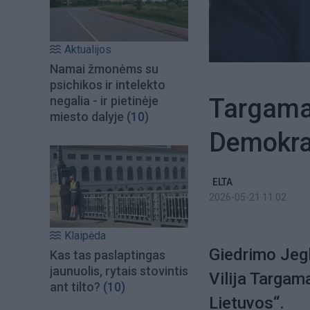
Aktualijos
Namai žmonėms su
psichikos ir intelekto
Targamad
negalia - ir pietinėje
miesto dalyje
(10)
Demokrat
ELTA
2026-05-21 11:02
Klaipėda
Giedrimo Jeg
Kas tas paslaptingas
jaunuolis, rytais stovintis
Vilija Targam
ant tilto?
(10)
Lietuvos“.