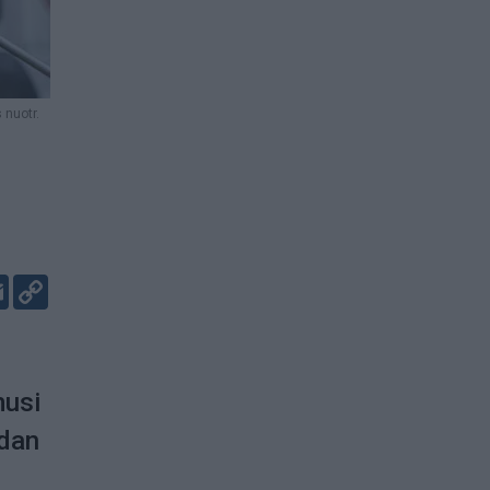
 nuotr.
er
kedIn
Email
Copy
Link
musi
rdan