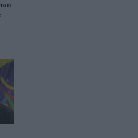
amasi
ė