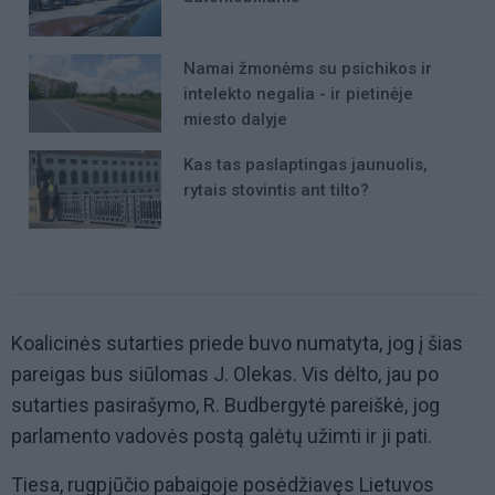
Namai žmonėms su psichikos ir
intelekto negalia - ir pietinėje
miesto dalyje
Kas tas paslaptingas jaunuolis,
rytais stovintis ant tilto?
Koalicinės sutarties priede buvo numatyta, jog į šias
pareigas bus siūlomas J. Olekas. Vis dėlto, jau po
sutarties pasirašymo, R. Budbergytė pareiškė, jog
parlamento vadovės postą galėtų užimti ir ji pati.
Tiesa, rugpjūčio pabaigoje posėdžiavęs Lietuvos