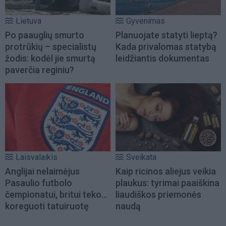
Lietuva
Gyvenimas
Po paauglių smurto
Planuojate statyti lieptą?
protrūkių – specialistų
Kada privalomas statybą
žodis: kodėl jie smurtą
leidžiantis dokumentas
paverčia reginiu?
Laisvalaikis
Sveikata
Anglijai nelaimėjus
Kaip ricinos aliejus veikia
Pasaulio futbolo
plaukus: tyrimai paaiškina
čempionatui, britui teko...
liaudiškos priemonės
koreguoti tatuiruotę
naudą