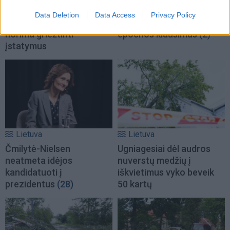
aplinkoje: orderiai nuo
šventė: istorikai kels
Data Deletion
Data Access
Privacy Policy
tragedijų neapsaugo,
neatsakytus prezidento
norima griežtinti
epochos klausimus
(2)
įstatymus
Lietuva
Lietuva
Čmilytė-Nielsen
Ugniagesiai dėl audros
neatmeta idėjos
nuverstų medžių į
kandidatuoti į
iškvietimus vyko beveik
prezidentus
(28)
50 kartų