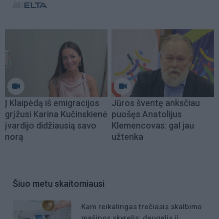
Į Klaipėdą iš emigracijos
Jūros šventę anksčiau
grįžusi Karina Kučinskienė
puošęs Anatolijus
įvardijo didžiausią savo
Klemencovas: gal jau
norą
užtenka
Šiuo metu skaitomiausi
Kam reikalingas trečiasis skalbimo
mašinos skyrelis: daugelis jį