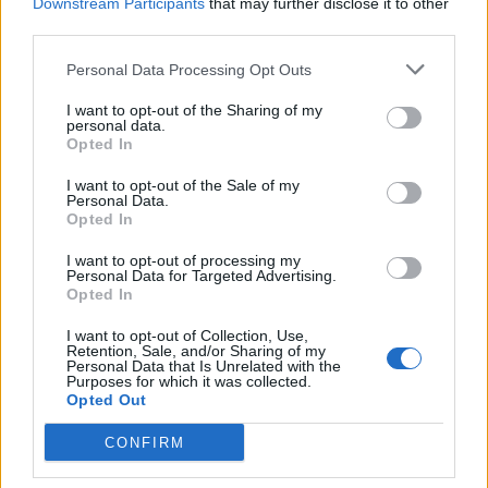
Downstream Participants
that may further disclose it to other
third parties.
Personal Data Processing Opt Outs
I want to opt-out of the Sharing of my
personal data.
Opted In
Lietuva
Lietuva
I want to opt-out of the Sale of my
Plungė šoka viliotinį
Po paauglių smurto
Personal Data.
naujakuriams, vardija
protrūkių – specialistų
Opted In
privalumus
žodis: kodėl jie smurtą
I want to opt-out of processing my
paverčia reginiu?
Personal Data for Targeted Advertising.
Opted In
I want to opt-out of Collection, Use,
Retention, Sale, and/or Sharing of my
Personal Data that Is Unrelated with the
Purposes for which it was collected.
Opted Out
CONFIRM
Lietuva
Lietuva
Smurtas artimoje
Užulėnyje – Smetoninių