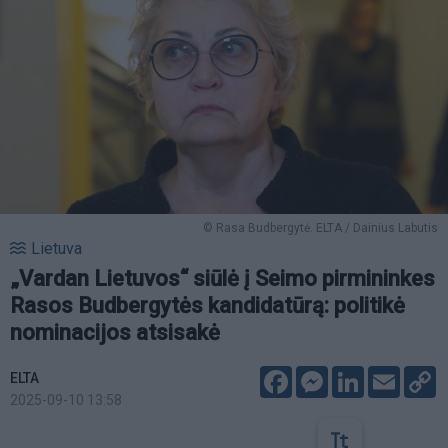
© Rasa Budbergytė. ELTA / Dainius Labutis
Lietuva
„Vardan Lietuvos“ siūlė į Seimo pirmininkes
Rasos Budbergytės kandidatūrą: politikė
nominacijos atsisakė
Facebook
Messenger
LinkedIn
Email
C
ELTA
L
2025-09-10 13:58