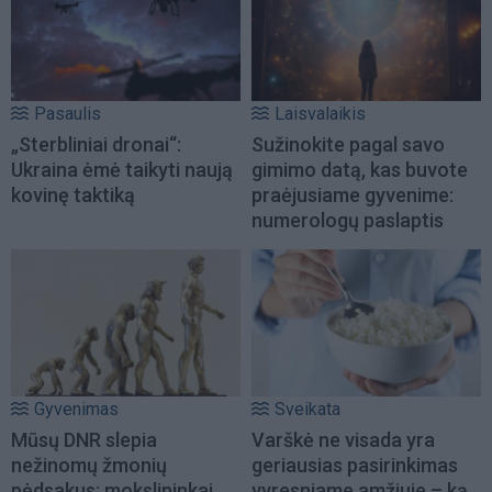
Pasaulis
Laisvalaikis
„Sterbliniai dronai“:
Sužinokite pagal savo
Ukraina ėmė taikyti naują
gimimo datą, kas buvote
kovinę taktiką
praėjusiame gyvenime:
numerologų paslaptis
Gyvenimas
Sveikata
Mūsų DNR slepia
Varškė ne visada yra
nežinomų žmonių
geriausias pasirinkimas
pėdsakus: mokslininkai
vyresniame amžiuje – ką