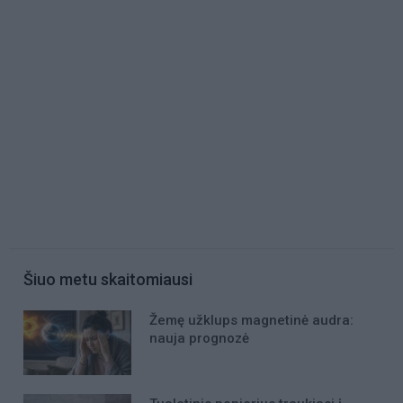
Šiuo metu skaitomiausi
Žemę užklups magnetinė audra:
nauja prognozė