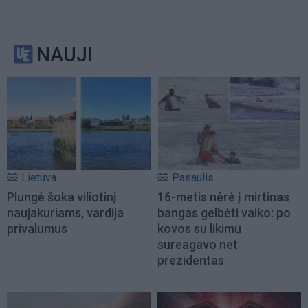
NAUJI
Lietuva
Pasaulis
Plungė šoka viliotinį
16-metis nėrė į mirtinas
naujakuriams, vardija
bangas gelbėti vaiko: po
privalumus
kovos su likimu
sureagavo net
prezidentas