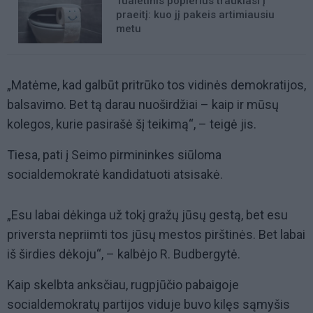
Tualetinis popierius traukiasi į
praeitį: kuo jį pakeis artimiausiu
metu
„Matėme, kad galbūt pritrūko tos vidinės demokratijos,
balsavimo. Bet tą darau nuoširdžiai – kaip ir mūsų
kolegos, kurie pasirašė šį teikimą“, – teigė jis.
Tiesa, pati į Seimo pirmininkes siūloma
socialdemokratė kandidatuoti atsisakė.
„Esu labai dėkinga už tokį gražų jūsų gestą, bet esu
priversta nepriimti tos jūsų mestos pirštinės. Bet labai
iš širdies dėkoju“, – kalbėjo R. Budbergytė.
Kaip skelbta anksčiau, rugpjūčio pabaigoje
socialdemokratų partijos viduje buvo kilęs sąmyšis