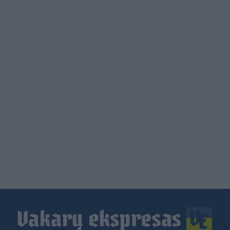
Load
More