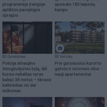
programinėje įrangoje
apsisuks 180 laipsnių
aptiktos pavojingos
kampu
spragos
Gyvenimas
Verslas
Policija atnaujino
Prie garsiausios kurorto
žmogžudystės bylą, dėl
gatvės ir istorinės vilos -
kurios nekaltas vyras
nauji apartamentai
kalėjo 38 metus – tikrasis
kaltininkas vis dar
ieškomas