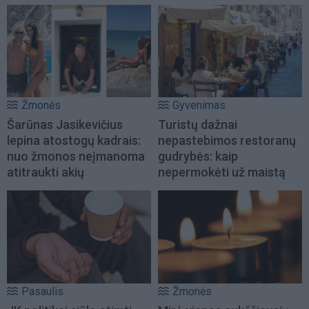
Žmonės
Gyvenimas
Šarūnas Jasikevičius
Turistų dažnai
lepina atostogų kadrais:
nepastebimos restoranų
nuo žmonos neįmanoma
gudrybės: kaip
atitraukti akių
nepermokėti už maistą
Pasaulis
Žmonės