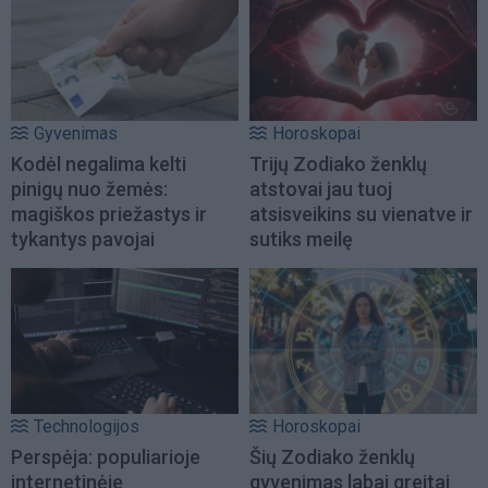
Gyvenimas
Horoskopai
Kodėl negalima kelti
Trijų Zodiako ženklų
pinigų nuo žemės:
atstovai jau tuoj
magiškos priežastys ir
atsisveikins su vienatve ir
tykantys pavojai
sutiks meilę
Technologijos
Horoskopai
Perspėja: populiarioje
Šių Zodiako ženklų
internetinėje
gyvenimas labai greitai