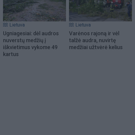
Lietuva
Lietuva
Ugniagesiai: dėl audros
Varėnos rajoną ir vėl
nuverstų medžių į
talžė audra, nuvirtę
iškvietimus vykome 49
medžiai užtvėrė kelius
kartus