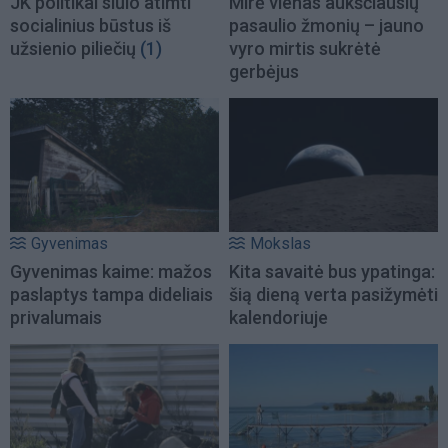
JK politikai siūlo atimti
Mirė vienas aukščiausių
socialinius būstus iš
pasaulio žmonių – jauno
užsienio piliečių
(1)
vyro mirtis sukrėtė
gerbėjus
Gyvenimas
Mokslas
Gyvenimas kaime: mažos
Kita savaitė bus ypatinga:
paslaptys tampa dideliais
šią dieną verta pasižymėti
privalumais
kalendoriuje