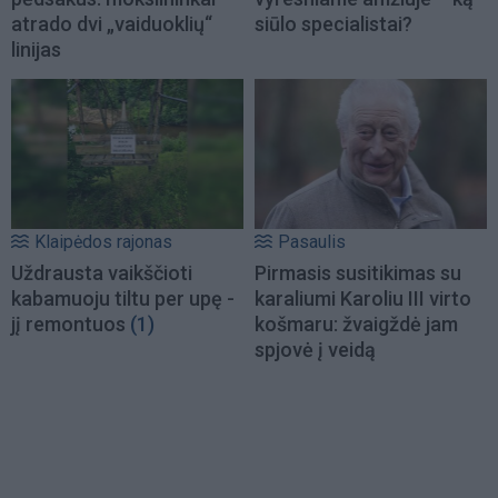
atrado dvi „vaiduoklių“
siūlo specialistai?
linijas
Klaipėdos rajonas
Pasaulis
Uždrausta vaikščioti
Pirmasis susitikimas su
kabamuoju tiltu per upę -
karaliumi Karoliu III virto
jį remontuos
(1)
košmaru: žvaigždė jam
spjovė į veidą