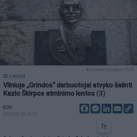
© Orestas Gurevičius / ELTA
Lietuva
Vilniuje „Grindos“ darbuotojai atvyko šalinti
Kazio Škirpos atminimo lentos
(3)
Facebook
Messenger
LinkedIn
Email
C
ELTA
L
2024-06-23 15:17