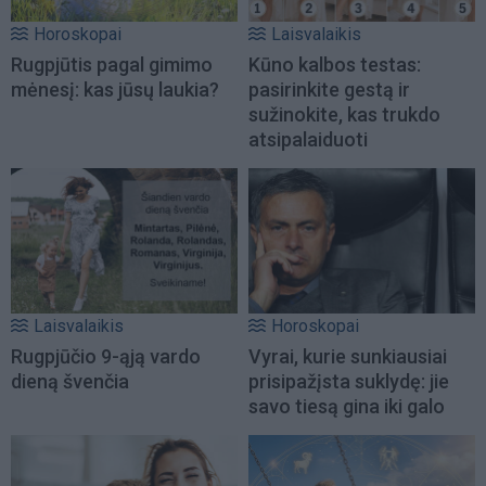
Horoskopai
Laisvalaikis
Rugpjūtis pagal gimimo
Kūno kalbos testas:
mėnesį: kas jūsų laukia?
pasirinkite gestą ir
sužinokite, kas trukdo
atsipalaiduoti
Laisvalaikis
Horoskopai
Rugpjūčio 9-ąją vardo
Vyrai, kurie sunkiausiai
dieną švenčia
prisipažįsta suklydę: jie
savo tiesą gina iki galo