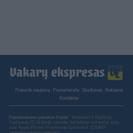
Load
More
Footer
Pranešk naujieną
Prenumerata
Skelbimai
Reklama
menu
Kontaktai
Populiariausios paieškos frazės:
ekoplanet.lt
KlipShop
Topbeauty
FS 25 Mods
camelia
Ket bilietai
ket testai
esta
viza
Apple iPhone 16 telefonai
Sportuok.lt
GOSAVY
vartojimo paskola internetu