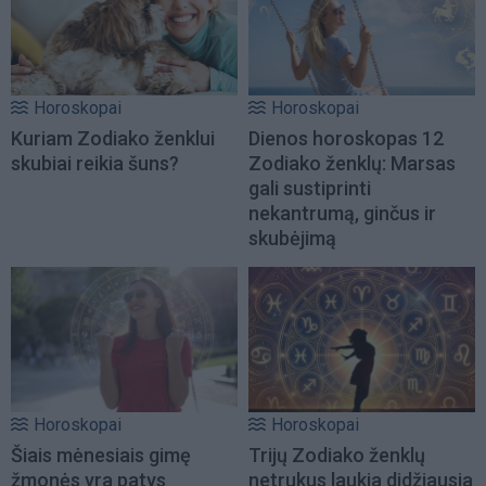
Horoskopai
Horoskopai
Kuriam Zodiako ženklui
Dienos horoskopas 12
skubiai reikia šuns?
Zodiako ženklų: Marsas
gali sustiprinti
nekantrumą, ginčus ir
skubėjimą
Horoskopai
Horoskopai
Šiais mėnesiais gimę
Trijų Zodiako ženklų
žmonės yra patys
netrukus laukia didžiausia