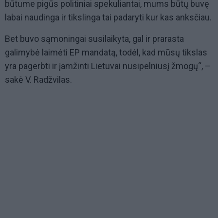
būtume pigūs politiniai spekuliantai, mums būtų buvę
labai naudinga ir tikslinga tai padaryti kur kas anksčiau.
Bet buvo sąmoningai susilaikyta, gal ir prarasta
galimybė laimėti EP mandatą, todėl, kad mūsų tikslas
yra pagerbti ir įamžinti Lietuvai nusipelniusį žmogų“, –
sakė V. Radžvilas.