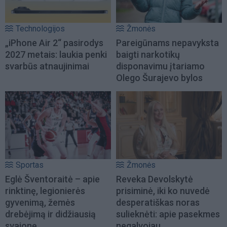
Technologijos
Žmonės
„iPhone Air 2“ pasirodys
Pareigūnams nepavyksta
2027 metais: laukia penki
baigti narkotikų
svarbūs atnaujinimai
disponavimu įtariamo
Olego Šurajevo bylos
Sportas
Žmonės
Eglė Šventoraitė – apie
Reveka Devolskytė
rinktinę, legionierės
prisiminė, iki ko nuvedė
gyvenimą, žemės
desperatiškas noras
drebėjimą ir didžiausią
sulieknėti: apie pasekmes
svajonę
negalvojau