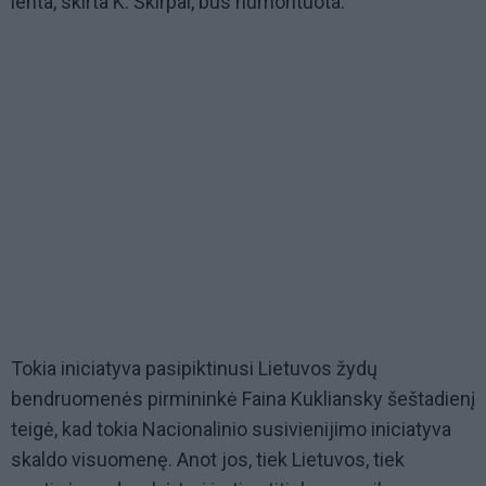
lenta, skirta K. Škirpai, bus numontuota.
Tokia iniciatyva pasipiktinusi Lietuvos žydų
bendruomenės pirmininkė Faina Kukliansky šeštadienį
teigė, kad tokia Nacionalinio susivienijimo iniciatyva
skaldo visuomenę. Anot jos, tiek Lietuvos, tiek