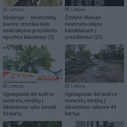
Lietuva
Lietuva
Užulėnyje – Smetoninių
Čmilytė-Nielsen
šventė: istorikai kels
neatmeta idėjos
neatsakytus prezidento
kandidatuoti į
epochos klausimus
(2)
prezidentus
(23)
Lietuva
Lietuva
Ugniagesiai dėl audros
Ugniagesiai: dėl audros
nuverstų medžių į
nuverstų medžių į
iškvietimus vyko beveik
iškvietimus vykome 49
50 kartų
kartus