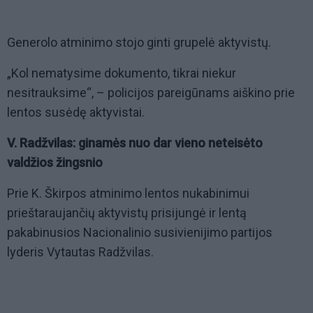
G enerolo atminimo stojo ginti grupelė aktyvistų.
„Kol nematysime dokumento, tikrai niekur
nesitrauksime “, – policijos pareigūnams aiškino prie
lentos susėdę aktyvistai.
V. Radžvilas: ginamės nuo dar vieno neteisėto
valdžios žingsnio
Prie K. Škirpos atminimo lentos nukabinimui
prieštaraujančių aktyvistų prisijungė ir lentą
pakabinusios Nacionalinio susivienijimo partijos
lyderis Vytautas Radžvilas.