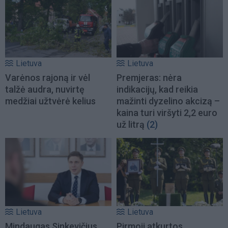
Lietuva
Lietuva
Varėnos rajoną ir vėl
Premjeras: nėra
talžė audra, nuvirtę
indikacijų, kad reikia
medžiai užtvėrė kelius
mažinti dyzelino akcizą –
kaina turi viršyti 2,2 euro
už litrą
(2)
Lietuva
Lietuva
Mindaugas Sinkevičius
Pirmoji atkurtos