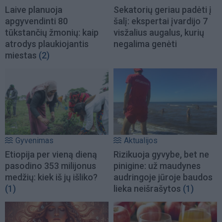
Laive planuoja
Sekatorių geriau padėti į
apgyvendinti 80
šalį: ekspertai įvardijo 7
tūkstančių žmonių: kaip
visžalius augalus, kurių
atrodys plaukiojantis
negalima genėti
miestas
(2)
Gyvenimas
Aktualijos
Etiopija per vieną dieną
Rizikuoja gyvybe, bet ne
pasodino 353 milijonus
pinigine: už maudynes
medžių: kiek iš jų išliko?
audringoje jūroje baudos
(1)
lieka neišrašytos
(1)