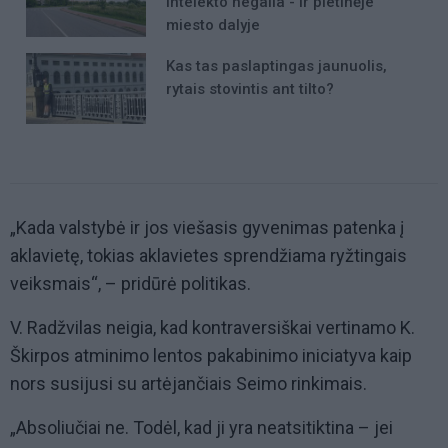
intelekto negalia - ir pietinėje
miesto dalyje
Kas tas paslaptingas jaunuolis,
rytais stovintis ant tilto?
„Kada valstybė ir jos viešasis gyvenimas patenka į
aklavietę, tokias aklavietes sprendžiama ryžtingais
veiksmais“, – pridūrė politikas.
V. Radžvilas neigia, kad kontraversiškai vertinamo K.
Škirpos atminimo lentos pakabinimo iniciatyva kaip
nors susijusi su artėjančiais Seimo rinkimais.
„Absoliučiai ne. Todėl, kad ji yra neatsitiktina – jei