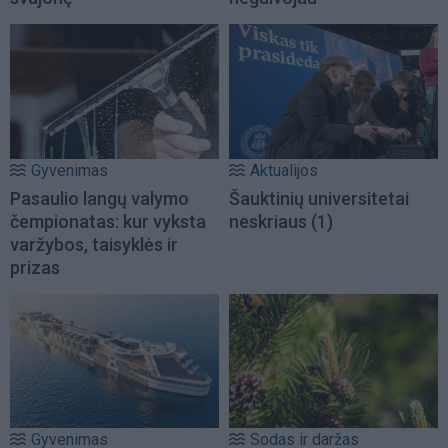
Gyvenimas
Aktualijos
Pasaulio langų valymo
Šauktinių universitetai
čempionatas: kur vyksta
neskriaus
(1)
varžybos, taisyklės ir
prizas
Gyvenimas
Sodas ir daržas