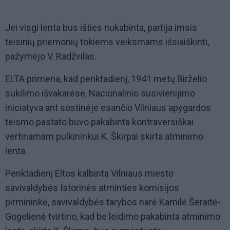
Jei visgi lenta bus išties nukabinta, partija imsis
teisinių priemonių tokiems veiksmams išsiaiškinti,
pažymėjo V. Radžvilas.
E LTA primena, kad penktadienį, 1941 metų Birželio
sukilimo išvakarėse, Nacionalinio susivienijimo
iniciatyva ant sostinėje esančio Vilniaus apygardos
teismo pastato buvo pakabinta kontraversiškai
vertinamam pulkininkui K. Škirpai skirta atminimo
lenta.
Penktadienį Eltos kalbinta Vilniaus miesto
savivaldybės Istorinės atminties komisijos
pirmininkė, savivaldybės tarybos narė Kamilė Šeraitė-
Gogelienė tvirtino, kad be leidimo pakabinta atminimo