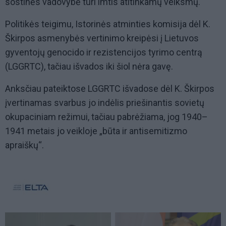
sostinės vadovybė turi imtis atitinkamų veiksmų.
Politikės teigimu, Istorinės atminties komisija dėl K.
Škirpos asmenybės vertinimo kreipėsi į Lietuvos
gyventojų genocido ir rezistencijos tyrimo centrą
(LGGRTC), tačiau išvados iki šiol nėra gavę.
Anksčiau pateiktose LGGRTC išvadose dėl K. Škirpos
įvertinamas svarbus jo indėlis priešinantis sovietų
okupaciniam režimui, tačiau pabrėžiama, jog 1940–
1941 metais jo veikloje „būta ir antisemitizmo
apraiškų“.