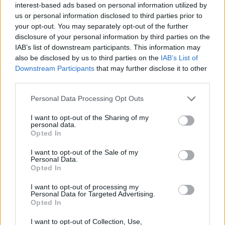
interest-based ads based on personal information utilized by
Jūsų vardas
us or personal information disclosed to third parties prior to
your opt-out. You may separately opt-out of the further
disclosure of your personal information by third parties on the
IAB’s list of downstream participants. This information may
Komentaras
also be disclosed by us to third parties on the
IAB’s List of
Downstream Participants
that may further disclose it to other
third parties.
Personal Data Processing Opt Outs
I want to opt-out of the Sharing of my
personal data.
Opted In
I want to opt-out of the Sale of my
This site is protected by
Personal Data.
Sutinku su
taisyklėmis
Opted In
reCAPTCHA and the Google
Privacy Policy
and
Terms of
I want to opt-out of processing my
Personal Data for Targeted Advertising.
Service
apply.
Opted In
I want to opt-out of Collection, Use,