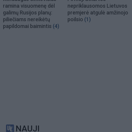
ramina visuomenę dėl
nepriklausomos Lietuvos
galimų Rusijos planų:
premjerė atgulė amžinojo
piliečiams nereikėtų
poilsio
(1)
papildomai baimintis
(4)
NAUJI