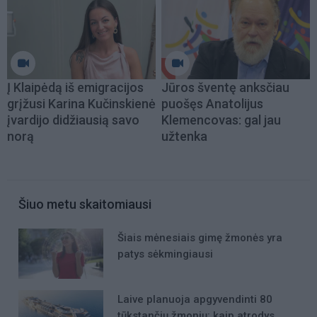
Į Klaipėdą iš emigracijos
Jūros šventę anksčiau
grįžusi Karina Kučinskienė
puošęs Anatolijus
įvardijo didžiausią savo
Klemencovas: gal jau
norą
užtenka
Šiuo metu skaitomiausi
Šiais mėnesiais gimę žmonės yra
patys sėkmingiausi
Laive planuoja apgyvendinti 80
tūkstančių žmonių: kaip atrodys