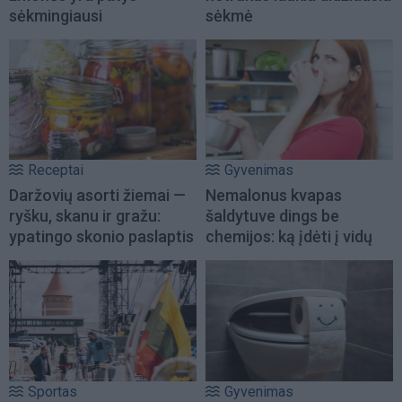
sėkmingiausi
sėkmė
Receptai
Gyvenimas
Daržovių asorti žiemai —
Nemalonus kvapas
ryšku, skanu ir gražu:
šaldytuve dings be
ypatingo skonio paslaptis
chemijos: ką įdėti į vidų
Sportas
Gyvenimas