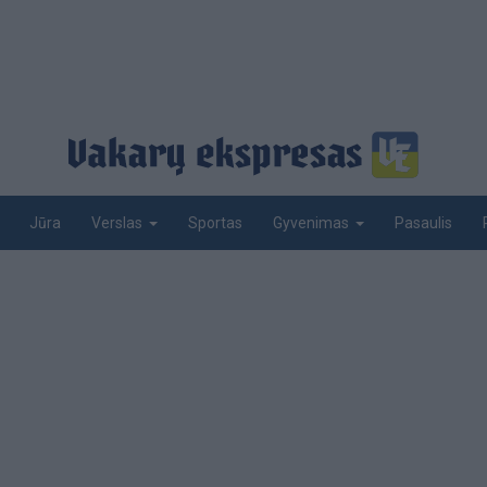
Jūra
Sportas
Pasaulis
Verslas
Gyvenimas