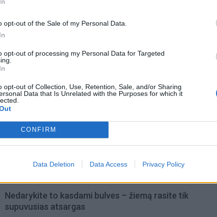
įrangos tiekėjus.
In
o opt-out of the Sale of my Personal Data.
In
to opt-out of processing my Personal Data for Targeted
ing.
In
o opt-out of Collection, Use, Retention, Sale, and/or Sharing
ersonal Data that Is Unrelated with the Purposes for which it
lected.
Out
CONFIRM
Data Deletion
Data Access
Privacy Policy
omiausi
Nedarykite to kasdami bulves – žiemą rasite tik
supuvusias atsargas