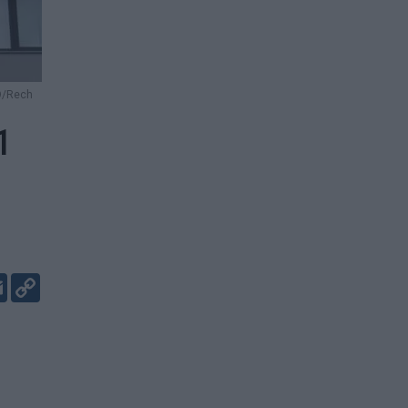
O/Rech
1
er
kedIn
Email
Copy
Link