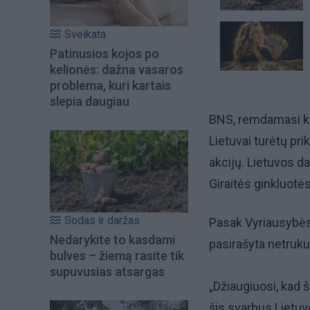
Sveikata
Patinusios kojos po
kelionės: dažna vasaros
problema, kuri kartais
slepia daugiau
BNS, remdamasi kel
Lietuvai turėtų pr
akcijų. Lietuvos da
Giraitės ginkluot
Sodas ir daržas
Pasak Vyriausybės
Nedarykite to kasdami
pasirašyta netruku
bulves – žiemą rasite tik
supuvusias atsargas
„Džiaugiuosi, kad
šis svarbus Lietuv