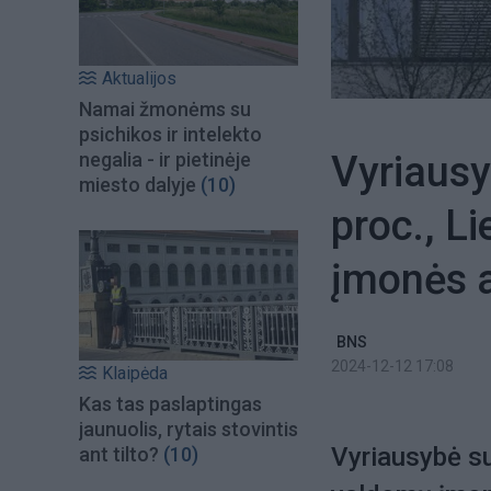
Aktualijos
Namai žmonėms su
psichikos ir intelekto
Vyriausy
negalia - ir pietinėje
miesto dalyje
(10)
proc., L
įmonės 
BNS
2024-12-12 17:08
Klaipėda
Kas tas paslaptingas
jaunuolis, rytais stovintis
Vyriausybė su
ant tilto?
(10)