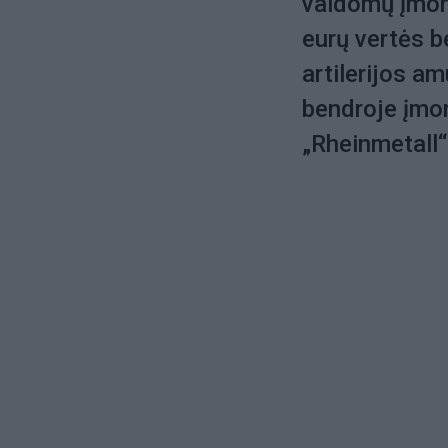
valdomų įmon
eurų vertės b
artilerijos a
bendroje įmonė
„Rheinmetall“