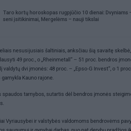
Taro kortų horoskopas rugpjūčio 10 dienai: Dvyniams 
seni įsitikinimai, Mergelėms – nauji tikslai
iais nesusijusiais šaltiniais, anksčiau šią savaitę skelbė
iklausyti 49 proc., o „Rheinmetall“ – 51 proc. bendros įmo
lį valdytų dvi įmonės: 48 proc. – „Epso-G Invest“, o 1 proc
ės gamykla Kauno rajone.
 spaudos tarnybos, sutartis dėl bendros įmonės steigim
s.
 šiai Vyriausybei ir valstybės valdomoms bendrovėms pav
os saugumui ir gynybai darbas, nuo pat derybų pradžios ik