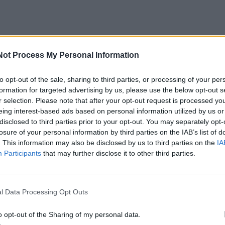
ikloje dalyvaus valstybės valdomos energetikos grupė 
Not Process My Personal Information
luotės gamykla, be to, projekto finansavimui pasitelkta
bendrovė „Valstybės investicinis kapitalas“, rašoma
to opt-out of the sale, sharing to third parties, or processing of your per
formation for targeted advertising by us, please use the below opt-out s
r selection. Please note that after your opt-out request is processed y
eing interest-based ads based on personal information utilized by us or
o-G“ antrinė bendrovė „Epso-g Ivest“ į bendrą su vokieči
disclosed to third parties prior to your opt-out. You may separately opt-
losure of your personal information by third parties on the IAB’s list of
5-144 mln. eurų. 51 proc. „Epso-g Ivest“ akcijų valdys „E
. This information may also be disclosed by us to third parties on the
IA
alstybės investicinis kapitalas“.
Participants
that may further disclose it to other third parties.
etape „Epso-g Ivest“ įnašas į bendrą įmonę sieks apie 36
l Data Processing Opt Outs
inamas jos įstatinis kapitalas, vėliau, priklausomai nuo p
inamas papildomai. Tiksli projekto vertė paaiškės tik pasi
o opt-out of the Sharing of my personal data.