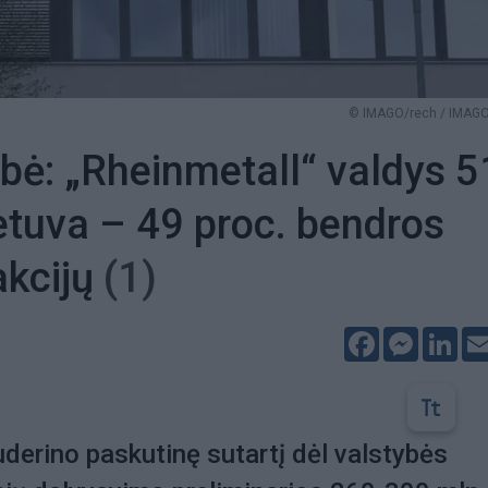
© IMAGO/rech / IMAG
bė: „Rheinmetall“ valdys 5
ietuva – 49 proc. bendros
akcijų
(1)
Facebook
Messeng
Lin
derino paskutinę sutartį dėl valstybės