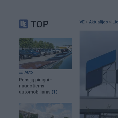
TOP
VE
>
Aktualijos
>
Li
Auto
Pensijų pinigai -
naudotiems
automobiliams
(1)