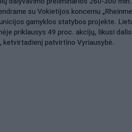
ių dalyvavimo preliminarios 260-300 mln.
endrame su Vokietijos koncernu „Rheinmet
municijos gamyklos statybos projekte. Liet
je priklausys 49 proc. akcijų, likusi dali
, ketvirtadienį patvirtino Vyriausybė.