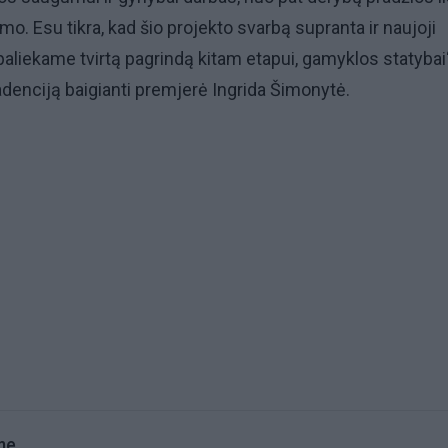
mo. Esu tikra, kad šio projekto svarbą supranta ir naujoji
 paliekame tvirtą pagrindą kitam etapui, gamyklos statybai
denciją baigianti premjerė Ingrida Šimonytė.
me