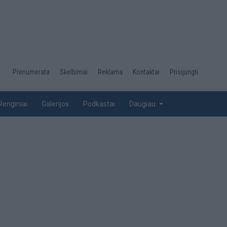
Desktop
Prenumerata
Skelbimai
Reklama
Kontaktai
Prisijungti
menu
top
Renginiai
Galerijos
Podkastai
Daugiau