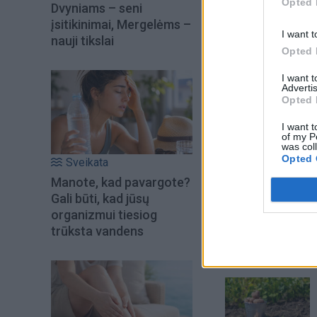
visus rangovus ir 
Opted 
Dvyniams – seni
įsitikinimai, Mergelėms –
I want t
nauji tikslai
Opted 
I want 
Advertis
Opted 
I want t
of my P
was col
Opted 
Sveikata
Manote, kad pavargote?
Gali būti, kad jūsų
organizmui tiesiog
trūksta vandens
Šiuo metu skait