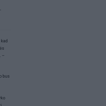
–
, kad
nės
. –
o bus
yko
i