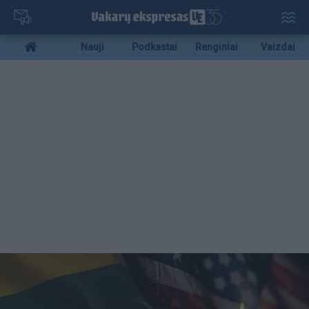
Pereiti
į
pagrindinį
Mobile
Nauji
Podkastai
Renginiai
Vaizdai
turinį
menu
bottom