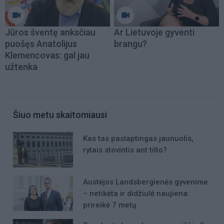
Jūros šventę anksčiau
Ar Lietuvoje gyventi
puošęs Anatolijus
brangu?
Klemencovas: gal jau
užtenka
Šiuo metu skaitomiausi
Kas tas paslaptingas jaunuolis,
rytais stovintis ant tilto?
Austėjos Landsbergienės gyvenime
– netikėta ir didžiulė naujiena:
prireikė 7 metų