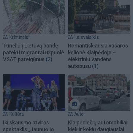
Kriminalai
Laisvalaikis
Tuneliu į Lietuvą bandę
Romantiškiausia vasaros
patekti migrantai užpuolė
kelionė Klaipėdoje –
VSAT pareigūnus
(2)
elektriniu vandens
autobusu
(1)
Kultūra
Auto
Iki skausmo atviras
Klaipėdiečių automobiliai:
spektaklis „Jaunuolio
kiek ir kokių daugiausiai