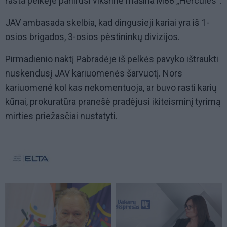
rasta pelkėje panirusi vikšrinė mašina M88 „Hercules“.
JAV ambasada skelbia, kad dingusieji kariai yra iš 1-
osios brigados, 3-osios pėstininkų divizijos.
Pirmadienio naktį Pabradėje iš pelkės pavyko ištraukti
nuskendusį JAV kariuomenės šarvuotį. Nors
kariuomenė kol kas nekomentuoja, ar buvo rasti karių
kūnai, prokuratūra pranešė pradėjusi ikiteisminį tyrimą
mirties priežasčiai nustatyti.