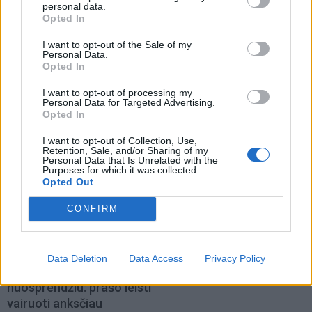
personal data.
Opted In
I want to opt-out of the Sale of my
Personal Data.
Lietuva
Lietuva
Opted In
Pritarta siūlymui Ukrainos
Į lobistų sąrašą įtraukta
karo pabėgėliams skirti
Veterinarijos farmacijos
I want to opt-out of processing my
Personal Data for Targeted Advertising.
per 12 mln. eurų
(7)
asociacija
Opted In
I want to opt-out of Collection, Use,
Retention, Sale, and/or Sharing of my
Personal Data that Is Unrelated with the
Purposes for which it was collected.
Opted Out
CONFIRM
Lietuva
Lietuva
Neblaivaus vairavęs
Pasieniečiai už 1,24 mln.
politologas Laučiaus
eurų įsigijo devyniolika
Data Deletion
Data Access
Privacy Policy
nesutinka su teismo
naujų visureigių
nuosprendžiu: prašo leisti
vairuoti anksčiau