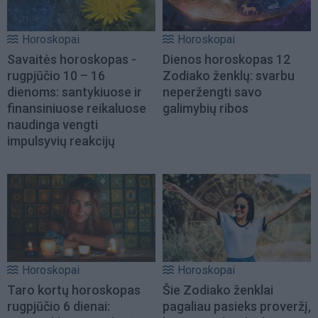
Horoskopai
Horoskopai
Savaitės horoskopas -
Dienos horoskopas 12
rugpjūčio 10 – 16
Zodiako ženklų: svarbu
dienoms: santykiuose ir
neperžengti savo
finansiniuose reikaluose
galimybių ribos
naudinga vengti
impulsyvių reakcijų
Horoskopai
Horoskopai
Taro kortų horoskopas
Šie Zodiako ženklai
rugpjūčio 6 dienai:
pagaliau pasieks proveržį,