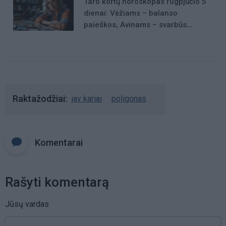
Taro kortų horoskopas rugpjūčio 5
dienai: Vėžiams – balanso
paieškos, Avinams – svarbūs
patarimai
Raktažodžiai
jav kariai
poligonas
Komentarai
Rašyti komentarą
Jūsų vardas