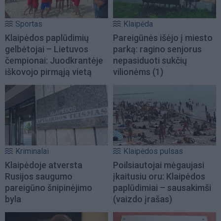
Sportas
Klaipėda
Klaipėdos paplūdimių
Pareigūnės išėjo į miesto
gelbėtojai – Lietuvos
parką: ragino senjorus
čempionai: Juodkrantėje
nepasiduoti sukčių
iškovojo pirmąją vietą
vilionėms
(1)
Kriminalai
Klaipėdos pulsas
Klaipėdoje atversta
Poilsiautojai mėgaujasi
Rusijos saugumo
įkaitusiu oru: Klaipėdos
pareigūno šnipinėjimo
paplūdimiai – sausakimši
byla
(vaizdo įrašas)