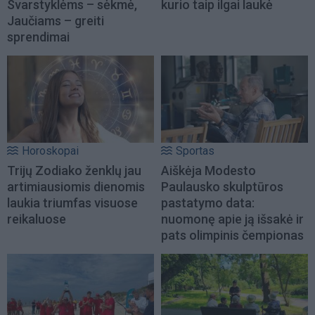
Svarstyklėms – sėkmė,
kurio taip ilgai laukė
Jaučiams – greiti
sprendimai
Horoskopai
Sportas
Trijų Zodiako ženklų jau
Aiškėja Modesto
artimiausiomis dienomis
Paulausko skulptūros
laukia triumfas visuose
pastatymo data:
reikaluose
nuomonę apie ją išsakė ir
pats olimpinis čempionas