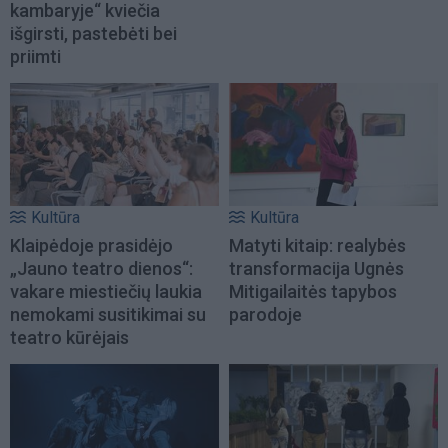
kambaryje“ kviečia
išgirsti, pastebėti bei
priimti
Kultūra
Kultūra
Klaipėdoje prasidėjo
Matyti kitaip: realybės
„Jauno teatro dienos“:
transformacija Ugnės
vakare miestiečių laukia
Mitigailaitės tapybos
nemokami susitikimai su
parodoje
teatro kūrėjais