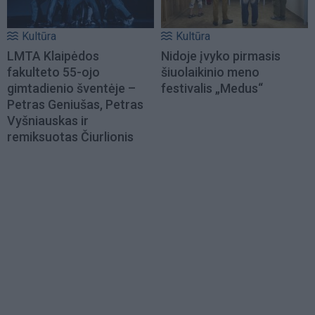
Kultūra
Kultūra
LMTA Klaipėdos
Nidoje įvyko pirmasis
fakulteto 55-ojo
šiuolaikinio meno
gimtadienio šventėje –
festivalis „Medus“
Petras Geniušas, Petras
Vyšniauskas ir
remiksuotas Čiurlionis