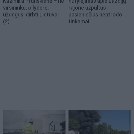
Kazimira Prunskienė – ne
nutylėjimas apie Lazdijų
viršininkė, o lyderė,
rajone užpultus
uždegusi dirbti Lietuvai
pasieniečius neatrodo
(2)
tinkamai