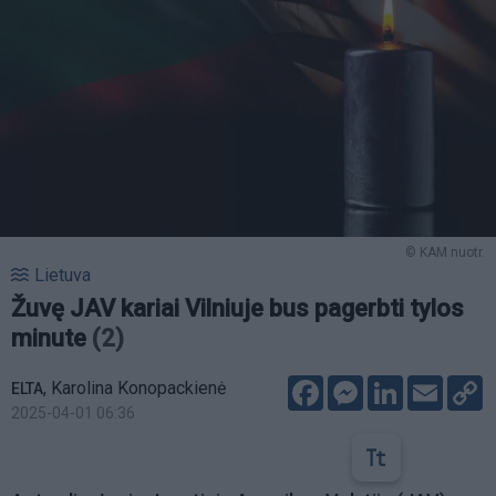
© KAM nuotr.
Lietuva
Žuvę JAV kariai Vilniuje bus pagerbti tylos
minute
(2)
Facebook
Messenger
LinkedIn
Email
C
,
Karolina Konopackienė
ELTA
L
2025-04-01 06:36