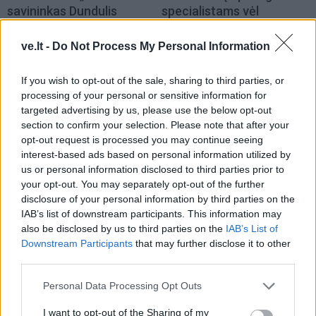
savininkas Dundulis
specialistams vėl
duoda 99,9 proc., kad
nepavyko susitikti su
nedalyvaus prezidento
Žlabių šeima
ve.lt -
Do Not Process My Personal Information
rinkimuose
If you wish to opt-out of the sale, sharing to third parties, or
processing of your personal or sensitive information for
targeted advertising by us, please use the below opt-out
section to confirm your selection. Please note that after your
opt-out request is processed you may continue seeing
interest-based ads based on personal information utilized by
us or personal information disclosed to third parties prior to
Lietuva
Lietuva
your opt-out. You may separately opt-out of the further
Seimo pirmininkas:
Mokesčių sumos: TOP-10
disclosure of your personal information by third parties on the
Kazimira Prunskienė – ne
įmonių sumokėjo
IAB’s list of downstream participants. This information may
viršininkė, o lyderė,
penktadalį milijardo
also be disclosed by us to third parties on the
IAB’s List of
uždegusi dirbti Lietuvai
Downstream Participants
that may further disclose it to other
(2)
third parties.
Personal Data Processing Opt Outs
I want to opt-out of the Sharing of my