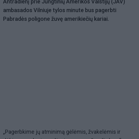
Antradienį prie Jungtinių Amerikos Valstijų (JAV)
ambasados Vilniuje tylos minute bus pagerbti
Pabradės poligone žuvę amerikiečių kariai.
„Pagerbkime jų atminimą gėlėmis, žvakelėmis ir