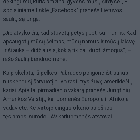
dėkingumu, kuris amžinai gyvens mūsų širdyse“, –
socialiniame tinkle „Facebook“ pranešė Lietuvos
šaulių sąjunga.
„Jie atvyko čia, kad stovėtų petys į petį su mumis. Kad
apsaugotų mūsų šeimas, mūsų namus ir mūsų laisvę.
Ir ši auka – didžiausia, kokią tik gali duoti žmogus“, –
rašo šaulių bendruomenė.
Kaip skelbta, iš pelkės Pabradės poligone ištraukus
nuskendusį šarvuotį buvo rasti trys žuvę amerikiečių
kariai. Apie tai pirmadienio vakarą pranešė Jungtinių
Amerikos Valstijų kariuomenės Europoje ir Afrikoje
vadavietė. Ketvirtojo dingusio kario paieškos
tęsiamos, nurodo JAV kariuomenės atstovai.