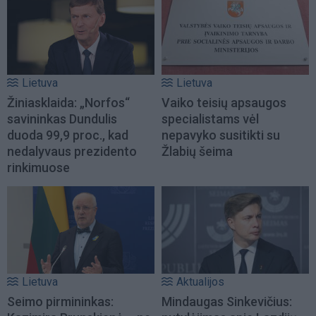
Lietuva
Lietuva
Žiniasklaida: „Norfos“
Vaiko teisių apsaugos
savininkas Dundulis
specialistams vėl
duoda 99,9 proc., kad
nepavyko susitikti su
nedalyvaus prezidento
Žlabių šeima
rinkimuose
Lietuva
Aktualijos
Seimo pirmininkas:
Mindaugas Sinkevičius: