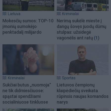
Lietuva
Kriminalai
Mokesčių sumos: TOP-10
Nerimą sukėlė mieste į
įmonių sumokėjo
dangų šovęs juodų dūmų
penktadalį milijardo
stulpas: užsidegė
vagonėlis ant ratų
(1)
Kriminalai
Sportas
Sukčiai butus „nuomoja“
Lietuvos čempionų
ne tik didmiesčiuose:
klaipėdiečių sveikata
spąstai spendžiami
rūpinsis naujas komandos
socialiniuose tinkluose
narys