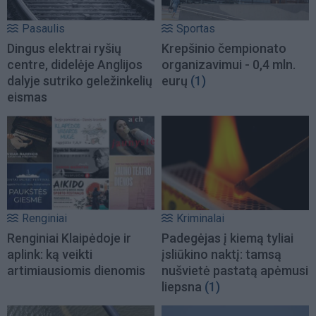
Pasaulis
Sportas
Dingus elektrai ryšių
Krepšinio čempionato
centre, didelėje Anglijos
organizavimui - 0,4 mln.
dalyje sutriko geležinkelių
eurų
(1)
eismas
Renginiai
Kriminalai
Renginiai Klaipėdoje ir
Padegėjas į kiemą tyliai
aplink: ką veikti
įsliūkino naktį: tamsą
artimiausiomis dienomis
nušvietė pastatą apėmusi
liepsna
(1)