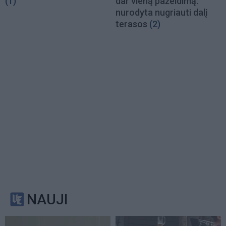
(1)
dar vieną pažeidimą:
nurodyta nugriauti dalį
terasos
(2)
NAUJI