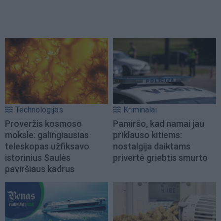
Technologijos
Kriminalai
Proveržis kosmoso
Pamiršo, kad namai jau
moksle: galingiausias
priklauso kitiems:
teleskopas užfiksavo
nostalgija daiktams
istorinius Saulės
privertė griebtis smurto
paviršiaus kadrus