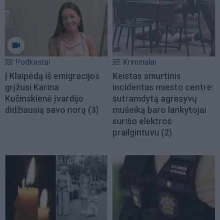
Podkastai
Kriminalai
Į Klaipėdą iš emigracijos
Keistas smurtinis
grįžusi Karina
incidentas miesto centre:
Kučinskienė įvardijo
sutramdytą agresyvų
didžiausią savo norą
(3)
mušeiką baro lankytojai
surišo elektros
prailgintuvu
(2)