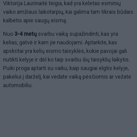
Viktorija Laurinaitė teigia, kad yra keletas esminių
vaiko amžiaus laikotarpių, kai galima tam tikrais būdais
kalbėtis apie saugų eismą.
Nuo
3-4 metų
svarbu vaiką supažindinti, kas yra
kelias, gatvė ir kam jie naudojami. Aptarkite, kas
apskritai yra kelių eismo taisyklės, kokie pavojai gali
nutikti kelyje ir dėl ko taip svarbu šių taisyklių laikytis.
Puiki proga aptarti su vaiku, kaip saugiai elgtis kelyje,
pakeliui į darželį, kai vedate vaiką pėsčiomis ar vežate
automobiliu.