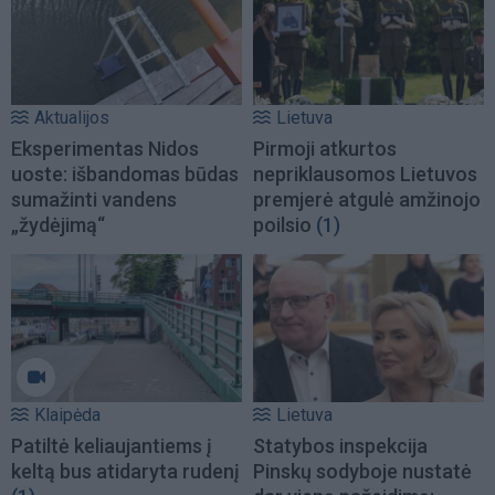
Aktualijos
Lietuva
Eksperimentas Nidos
Pirmoji atkurtos
uoste: išbandomas būdas
nepriklausomos Lietuvos
sumažinti vandens
premjerė atgulė amžinojo
„žydėjimą“
poilsio
(1)
Klaipėda
Lietuva
Patiltė keliaujantiems į
Statybos inspekcija
keltą bus atidaryta rudenį
Pinskų sodyboje nustatė