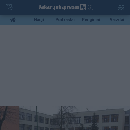
Pereiti
į
pagrindinį
Mobile
Nauji
Podkastai
Renginiai
Vaizdai
turinį
menu
bottom