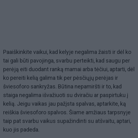
Paaiškinkite vaikui, kad kelyje negalima žaisti ir dėl ko
tai gali būti pavojinga, svarbu perteikti, kad saugu per
perėją eiti duodant ranką mamai arba tėčiui, aptarti, dėl
ko pereiti kelią galima tik per pėsčiųjų perėjas ir
šviesoforo sankryžas. Būtina nepamiršti ir to, kad
staiga negalima išvažiuoti su dviračiu ar paspirtuku į
kelią. Jeigu vaikas jau pažįsta spalvas, aptarkite, ką
reiškia šviesoforo spalvos. Šiame amžiaus tarpsnyje
taip pat svarbu vaikus supažindinti su atšvaitu, aptari,
kuo jis padeda.