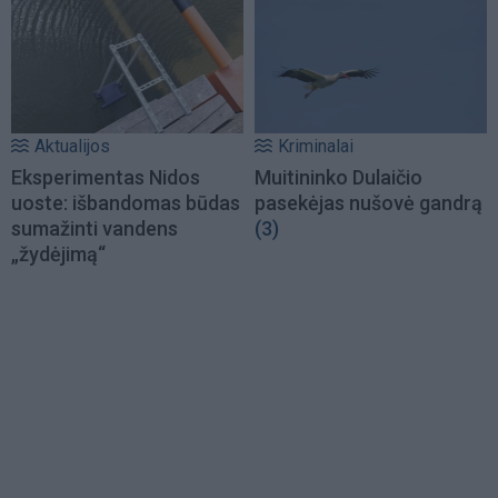
Aktualijos
Kriminalai
Eksperimentas Nidos
Muitininko Dulaičio
uoste: išbandomas būdas
pasekėjas nušovė gandrą
sumažinti vandens
(3)
„žydėjimą“