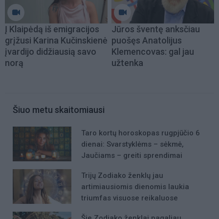
Į Klaipėdą iš emigracijos
Jūros šventę anksčiau
grįžusi Karina Kučinskienė
puošęs Anatolijus
įvardijo didžiausią savo
Klemencovas: gal jau
norą
užtenka
Šiuo metu skaitomiausi
Taro kortų horoskopas rugpjūčio 6
dienai: Svarstyklėms – sėkmė,
Jaučiams – greiti sprendimai
Trijų Zodiako ženklų jau
artimiausiomis dienomis laukia
triumfas visuose reikaluose
Šie Zodiako ženklai pagaliau