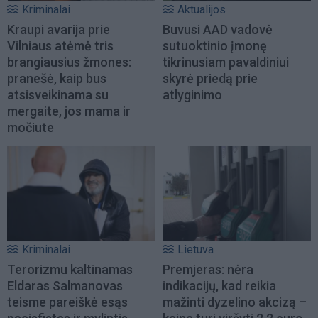
Kriminalai
Aktualijos
Kraupi avarija prie
Buvusi AAD vadovė
Vilniaus atėmė tris
sutuoktinio įmonę
brangiausius žmones:
tikrinusiam pavaldiniui
pranešė, kaip bus
skyrė priedą prie
atsisveikinama su
atlyginimo
mergaite, jos mama ir
močiute
Kriminalai
Lietuva
Terorizmu kaltinamas
Premjeras: nėra
Eldaras Salmanovas
indikacijų, kad reikia
teisme pareiškė esąs
mažinti dyzelino akcizą –