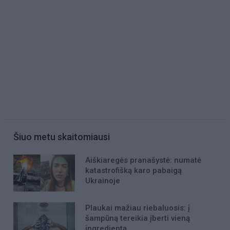
Šiuo metu skaitomiausi
Aiškiaregės pranašystė: numatė
katastrofišką karo pabaigą
Ukrainoje
Plaukai mažiau riebaluosis: į
šampūną tereikia įberti vieną
ingredientą