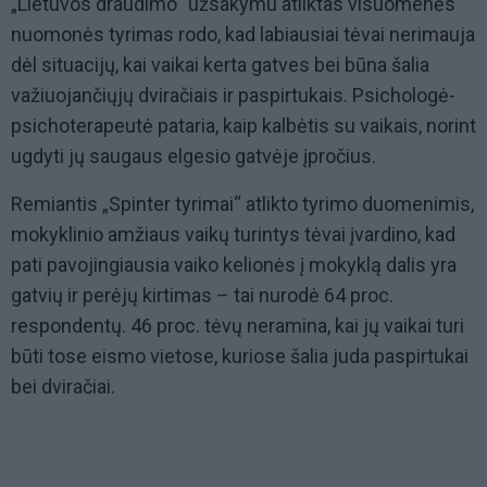
„Lietuvos draudimo“ užsakymu atliktas visuomenės
nuomonės tyrimas rodo, kad labiausiai tėvai nerimauja
dėl situacijų, kai vaikai kerta gatves bei būna šalia
važiuojančiųjų dviračiais ir paspirtukais. Psichologė-
psichoterapeutė pataria, kaip kalbėtis su vaikais, norint
ugdyti jų saugaus elgesio gatvėje įpročius.
Remiantis „Spinter tyrimai“ atlikto tyrimo duomenimis,
mokyklinio amžiaus vaikų turintys tėvai įvardino, kad
pati pavojingiausia vaiko kelionės į mokyklą dalis yra
gatvių ir perėjų kirtimas – tai nurodė 64 proc.
respondentų. 46 proc. tėvų neramina, kai jų vaikai turi
būti tose eismo vietose, kuriose šalia juda paspirtukai
bei dviračiai.