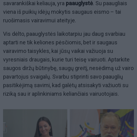
savarankiškai keliauja, yra
paauglystė
. Su paaugliais
viena iš puikių idėjų mokytis saugaus eismo – tai
ruošimasis vairavimui ateityje.
Vis dėlto, paauglystės laikotarpiu jau daug svarbiau
aptarti ne tik keliones pėsčiomis, bet ir saugaus
vairavimo taisykles, kai jūsų vaikai važiuoja su
vyresniais draugais, kurie turi teisę vairuoti. Aptarkite
saugos diržų būtinybę, saugų greitį, nesėdimą už vairo
pavartojus svaigalų. Svarbu stiprinti savo paauglių
pasitikėjimą savimi, kad galėtų atsisakyti važiuoti su
riziką sau ir aplinkiniams keliančiais vairuotojais.