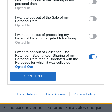
I want to opt-out of the Sharing of my
kurie jam būtini kaip pėsčiajam kelyje, supranta, kaip
personal data.
Opted In
būti matomu kelyje, t.y. naudojasi atšvaitais. Vaikai jau
dažnai geba suprasti, kad didelė dalis saugumo kelyje
I want to opt-out of the Sale of my
Personal Data.
priklauso nuo jų elgesio.
Opted In
I want to opt-out of processing my
Personal Data for Targeted Advertising.
Opted In
I want to opt-out of Collection, Use,
Retention, Sale, and/or Sharing of my
Personal Data that Is Unrelated with the
Purposes for which it was collected.
Opted Out
CONFIRM
Data Deletion
Data Access
Privacy Policy
Galiausiai dar vienas laikotarpis, kai atžalos daugiau