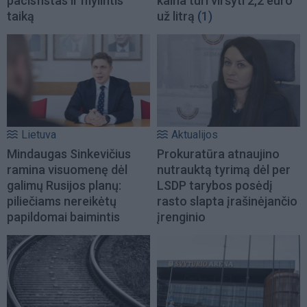
pacisfistas ir mylintis
kaina turi viršyti 2,2 euro
taiką
už litrą
(1)
Lietuva
Aktualijos
Mindaugas Sinkevičius
Prokuratūra atnaujino
ramina visuomenę dėl
nutrauktą tyrimą dėl per
galimų Rusijos planų:
LSDP tarybos posėdį
piliečiams nereikėtų
rasto slapta įrašinėjančio
papildomai baimintis
įrenginio