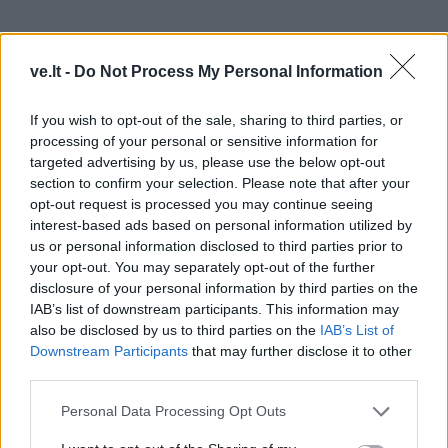
ve.lt -
Do Not Process My Personal Information
If you wish to opt-out of the sale, sharing to third parties, or
processing of your personal or sensitive information for
targeted advertising by us, please use the below opt-out
section to confirm your selection. Please note that after your
opt-out request is processed you may continue seeing
interest-based ads based on personal information utilized by
5-7 metų
vaikai turėtų gebėti pasakyti, kas yra saugus
us or personal information disclosed to third parties prior to
your opt-out. You may separately opt-out of the further
eismas, kam reikalingi kelias, gatvė, šaligatvis. Turėtų
disclosure of your personal information by third parties on the
suprasti, kaip saugiai pereiti į kitą kelio pusę per
IAB’s list of downstream participants. This information may
perėją ar šviesoforo sankryžoje.
also be disclosed by us to third parties on the
IAB’s List of
Downstream Participants
that may further disclose it to other
Tokio amžiaus vaikai jau žino, koks yra jo kelias nuo
third parties.
namų iki darželio ar mokyklos, žino savo saugiausią
Personal Data Processing Opt Outs
maršrutą. Vaikas būna susipažinęs su kelio ženklais,