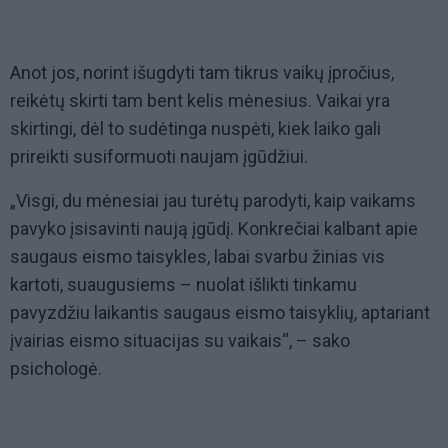
Anot jos, norint išugdyti tam tikrus vaikų įpročius,
reikėtų skirti tam bent kelis mėnesius. Vaikai yra
skirtingi, dėl to sudėtinga nuspėti, kiek laiko gali
prireikti susiformuoti naujam įgūdžiui.
„Visgi, du mėnesiai jau turėtų parodyti, kaip vaikams
pavyko įsisavinti naują įgūdį. Konkrečiai kalbant apie
saugaus eismo taisykles, labai svarbu žinias vis
kartoti, suaugusiems – nuolat išlikti tinkamu
pavyzdžiu laikantis saugaus eismo taisyklių, aptariant
įvairias eismo situacijas su vaikais“,
– sako
psichologė.