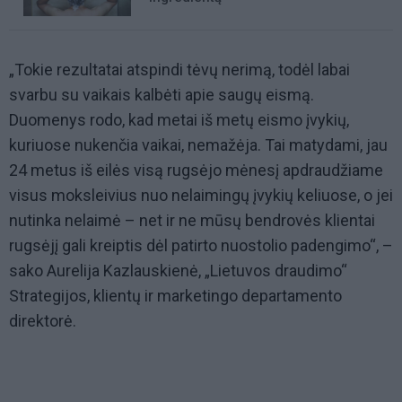
„Tokie rezultatai atspindi tėvų nerimą, todėl labai
svarbu su vaikais kalbėti apie saugų eismą.
Duomenys rodo, kad metai iš metų eismo įvykių,
kuriuose nukenčia vaikai, nemažėja. Tai matydami, jau
24 metus iš eilės visą rugsėjo mėnesį apdraudžiame
visus moksleivius nuo nelaimingų įvykių keliuose, o jei
nutinka nelaimė – net ir ne mūsų bendrovės klientai
rugsėjį gali kreiptis dėl patirto nuostolio padengimo“,
–
sako
Aurelija Kazlauskienė, „Lietuvos draudimo“
Strategijos, klientų ir marketingo departamento
direktorė.