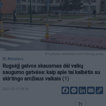
© Egidijaus Jankausko nuotr. Pėsčiųjų perėja
Aktualijos
Rugsėjį galvos skausmas dėl vaikų
saugumo gatvėse: kaip apie tai kalbėtis su
skirtingo amžiaus vaikais
(1)
Facebook
Messenger
LinkedIn
Email
C
2023-09-07 09:36
L