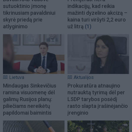
sutuoktinio įmonę
indikacijų, kad reikia
tikrinusiam pavaldiniui
mažinti dyzelino akcizą –
skyrė priedą prie
kaina turi viršyti 2,2 euro
atlyginimo
už litrą
(1)
Lietuva
Aktualijos
Mindaugas Sinkevičius
Prokuratūra atnaujino
ramina visuomenę dėl
nutrauktą tyrimą dėl per
galimų Rusijos planų:
LSDP tarybos posėdį
piliečiams nereikėtų
rasto slapta įrašinėjančio
papildomai baimintis
įrenginio