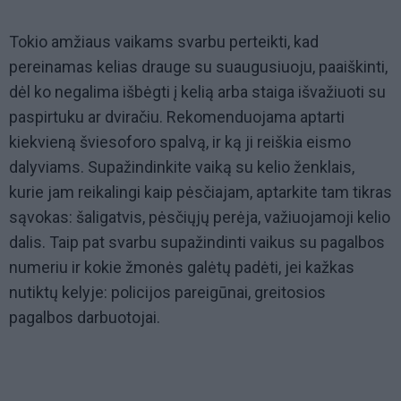
Tokio amžiaus vaikams svarbu perteikti, kad
pereinamas kelias drauge su suaugusiuoju, paaiškinti,
dėl ko negalima išbėgti į kelią arba staiga išvažiuoti su
paspirtuku ar dviračiu. Rekomenduojama aptarti
kiekvieną šviesoforo spalvą, ir ką ji reiškia eismo
dalyviams. Supažindinkite vaiką su kelio ženklais,
kurie jam reikalingi kaip pėsčiajam, aptarkite tam tikras
sąvokas: šaligatvis, pėsčiųjų perėja, važiuojamoji kelio
dalis. Taip pat svarbu supažindinti vaikus su pagalbos
numeriu ir kokie žmonės galėtų padėti, jei kažkas
nutiktų kelyje: policijos pareigūnai, greitosios
pagalbos darbuotojai.