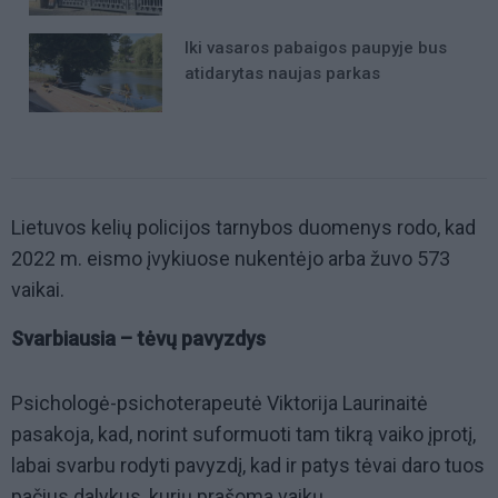
Iki vasaros pabaigos paupyje bus
atidarytas naujas parkas
Lietuvos kelių policijos tarnybos duomenys rodo, kad
2022 m. eismo įvykiuose nukentėjo arba žuvo 573
vaikai.
Svarbiausia – tėvų pavyzdys
Psichologė-psichoterapeutė Viktorija Laurinaitė
pasakoja, kad, norint suformuoti tam tikrą vaiko įprotį,
labai svarbu rodyti pavyzdį, kad ir patys tėvai daro tuos
pačius dalykus, kurių prašoma vaikų.