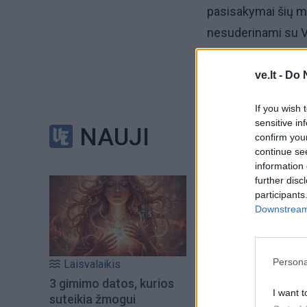
pasisakymai šių m
nesuderinami su Va
valstybei principu“
ve.lt -
Do 
Etikos sargai reko
If you wish 
ateityje vengti to
sensitive in
NAUJI
confirm you
Už tokią išvadą bal
continue se
information 
Viktoras Fiodorov
further disc
participants
Downstream 
Opozicinės Darbo p
Vyriausybės valan
Kaliningrado tranzi
Persona
Laisvalaikis
3 gimimo datos, kurios
I want t
suteikia žmogui