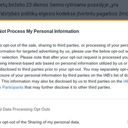
etų birželio 23 dienos Seimo rytiniame posėdyje „yra
lstybės politikų elgesio kodekse įtvirtintu pagarbos žmo
.
Not Process My Personal Information
mendavo A. Gedvilui viešai atsiprašyti ministrės pirminink
to opt-out of the sale, sharing to third parties, or processing of your per
kių pasisakymų.
formation for targeted advertising by us, please use the below opt-out s
r selection. Please note that after your opt-out request is processed y
savo septyni komisijos nariai, trys susilaikė, „darbietis“
eing interest-based ads based on personal information utilized by us or
disclosed to third parties prior to your opt-out. You may separately opt-
as nebalsavo.
losure of your personal information by third parties on the IAB’s list of
. This information may also be disclosed by us to third parties on the
IA
Participants
that may further disclose it to other third parties.
artijos frakcijos atstovas A. Gedvilas birželio 23-iąją per
dą užduodamas klausimą Vyriausybės vadovei dėl
to ribojimų apkaltino ją karo kėlimu.
l Data Processing Opt Outs
o opt-out of the Sharing of my personal data.