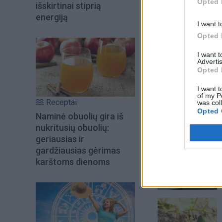
Opted 
išskirtinai stiprią
energiją
I want t
Opted 
I want 
Advertis
Opted 
I want t
of my P
Receptai
was col
Opted 
Naminė obuolių gira iš
nukritusių obuolių:
Šiuo metu skait
geriausias ir
gardžiausias gėrimas
karštoms dienoms