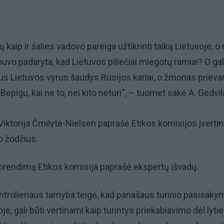
ų kaip ir šalies vadovo pareiga užtikrinti taiką Lietuvoje, o
buvo padaryta, kad Lietuvos piliečiai miegotų ramiai? O gal 
us Lietuvos vyrus šaudys Rusijos kariai, o žmonas prieva
Bepigu, kai ne to, nei kito neturi“, – tuomet sakė A. Gedvil
iktorija Čmilytė-Nielsen paprašė Etikos komisijos įvertin
o žodžius.
prendimą Etikos komisija paprašė ekspertų išvadų.
ntrolieriaus tarnyba teigė, kad panašaus turinio pasisakym
je, gali būti vertinami kaip turintys priekabiavimo dėl lytie