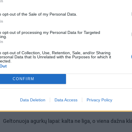
In
o opt-out of the Sale of my Personal Data.
In
to opt-out of processing my Personal Data for Targeted
ing.
In
o opt-out of Collection, Use, Retention, Sale, and/or Sharing
ersonal Data that Is Unrelated with the Purposes for which it
lected.
Out
CONFIRM
omiausi
Negrįžo iš Jūros šventės: artimieji laukė dvi savaites
Data Deletion
Data Access
Privacy Policy
Geltonuoja agurkų lapai: kalta ne liga, o viena dažna kl