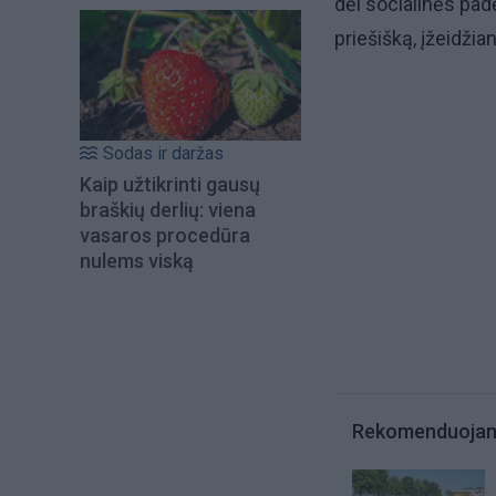
dėl socialinės pad
priešišką, įžeidžia
Sodas ir daržas
Kaip užtikrinti gausų
braškių derlių: viena
vasaros procedūra
nulems viską
Rekomenduoja