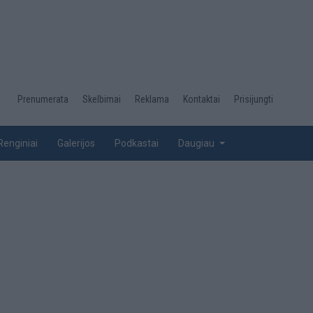
Desktop
Prenumerata
Skelbimai
Reklama
Kontaktai
Prisijungti
menu
top
Renginiai
Galerijos
Podkastai
Daugiau