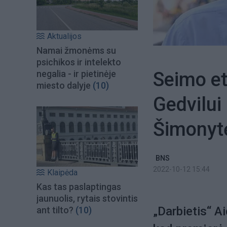
Aktualijos
Namai žmonėms su
psichikos ir intelekto
Seimo et
negalia - ir pietinėje
miesto dalyje
(10)
Gedvilui 
Šimonyt
BNS
2022-10-12 15:44
Klaipėda
Kas tas paslaptingas
jaunuolis, rytais stovintis
„Darbietis“ A
ant tilto?
(10)