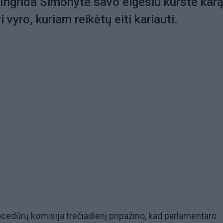
Ingrida Šimonytė savo elgesiu kurstė karą
i vyro, kuriam reikėtų eiti kariauti.
ocedūrų komisija trečiadienį pripažino, kad parlamentaro