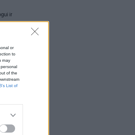
gui ir
ės ir
sonal or
ection to
ou may
 personal
out of the
 downstream
B’s List of