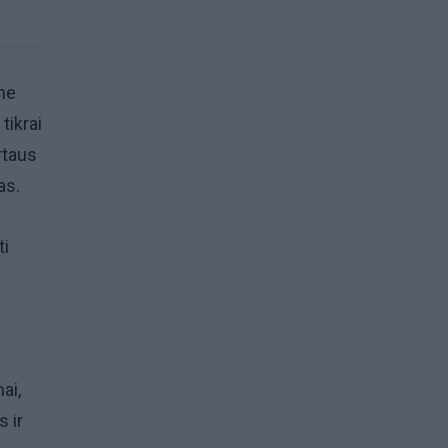
 ne
tikrai
rtaus
as.
ti
ai,
s ir