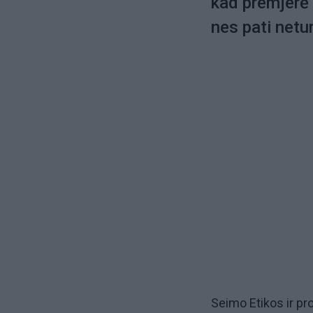
kad premjerė 
nes pati netur
Seimo Etikos ir pr