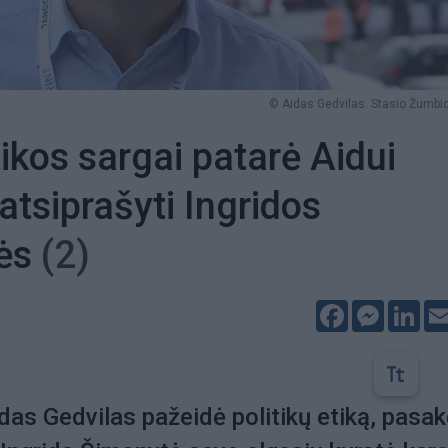
© Aidas Gedvilas. Stasio Žumbio
ikos sargai patarė Aidui
atsiprašyti Ingridos
ės
(2)
Facebook
Messeng
Lin
idas Gedvilas pažeidė politikų etiką, pasak