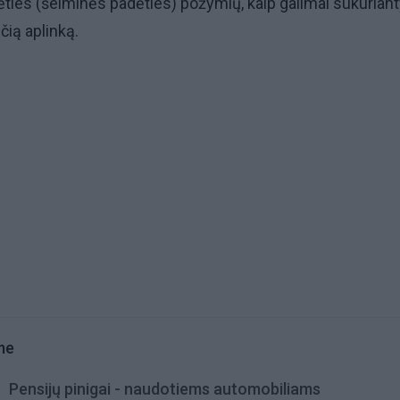
ėties (šeiminės padėties) požymių, kaip galimai sukurian
nčią aplinką.
me
Pensijų pinigai - naudotiems automobiliams