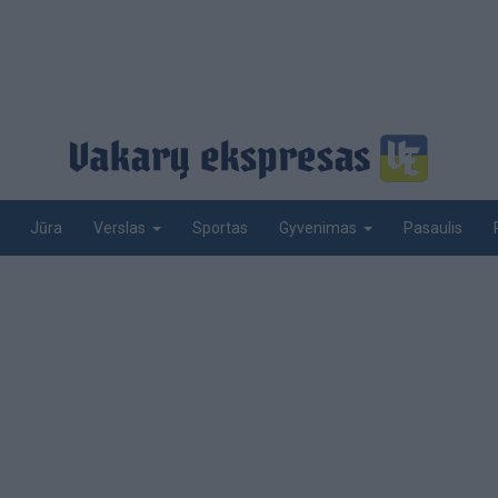
Jūra
Sportas
Pasaulis
Verslas
Gyvenimas