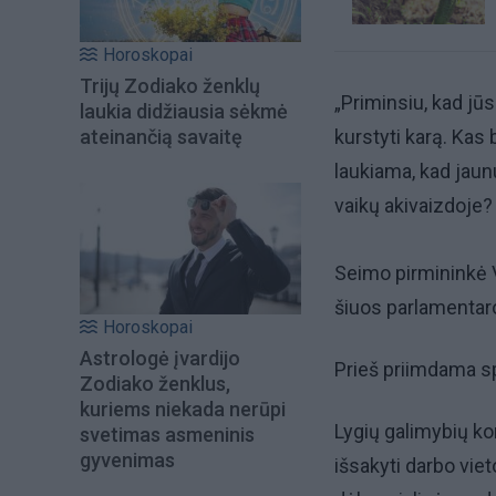
Horoskopai
Trijų Zodiako ženklų
„Priminsiu, kad jūs
laukia didžiausia sėkmė
ateinančią savaitę
kurstyti karą. Kas 
laukiama, kad jaun
vaikų akivaizdoje? 
Seimo pirmininkė V
šiuos parlamentar
Horoskopai
Astrologė įvardijo
Prieš priimdama s
Zodiako ženklus,
kuriems niekada nerūpi
Lygių galimybių ko
svetimas asmeninis
gyvenimas
išsakyti darbo vieto