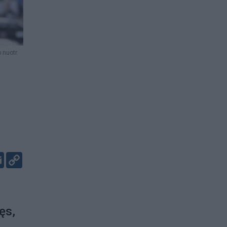
 nuotr.
er
kedIn
Email
Copy
Link
ęs,