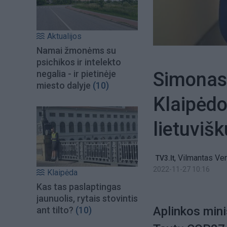
Aktualijos
Namai žmonėms su
psichikos ir intelekto
Simonas 
negalia - ir pietinėje
miesto dalyje
(10)
Klaipėdo
lietuviš
,
Vilmantas Ve
TV3.lt
2022-11-27 10:16
Klaipėda
Kas tas paslaptingas
jaunuolis, rytais stovintis
Aplinkos mini
ant tilto?
(10)