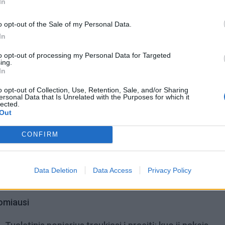
In
aus susitarimas, kuris nustatė, kaip bus kovojama su kli
o opt-out of the Sale of my Personal Data.
In
to opt-out of processing my Personal Data for Targeted
ing.
In
o opt-out of Collection, Use, Retention, Sale, and/or Sharing
ersonal Data that Is Unrelated with the Purposes for which it
lected.
Out
CONFIRM
Data Deletion
Data Access
Privacy Policy
omiausi