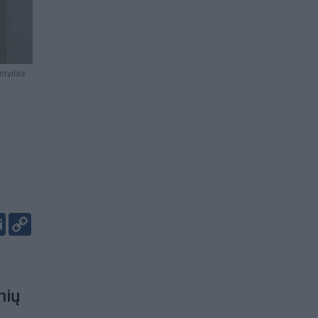
tvilas
er
kedIn
Email
Copy
Link
nių