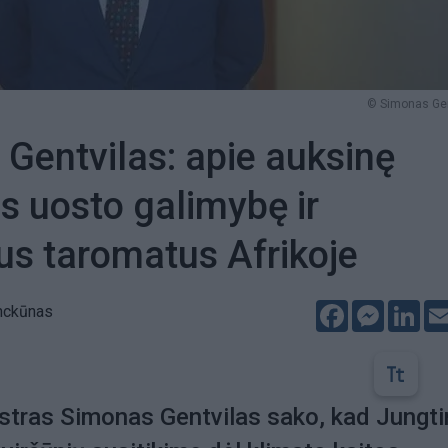
© Simonas Gen
Gentvilas: apie auksinę
s uosto galimybę ir
kus taromatus Afrikoje
Facebook
Messeng
Lin
nckūnas
stras Simonas Gentvilas sako, kad Jungti