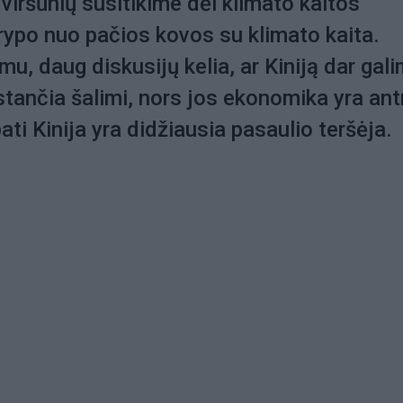
iršūnių susitikime dėl klimato kaitos
ypo nuo pačios kovos su klimato kaita.
mu, daug diskusijų kelia, ar Kiniją dar gal
ystančia šalimi, nors jos ekonomika yra ant
ati Kinija yra didžiausia pasaulio teršėja.