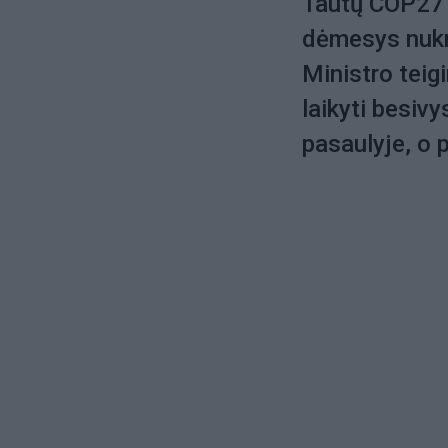
Tautų COP27 v
dėmesys nukr
Ministro teigi
laikyti besiv
pasaulyje, o p