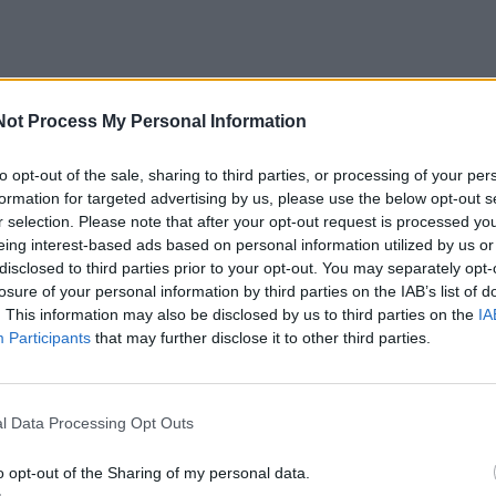
Not Process My Personal Information
etuvos galimybes S. Gentvilas išskyrė Klaipėdos uostą, 
to opt-out of the sale, sharing to third parties, or processing of your per
andenilio vartais į Europą.
formation for targeted advertising by us, please use the below opt-out s
r selection. Please note that after your opt-out request is processed y
eing interest-based ads based on personal information utilized by us or
kmadienį baigėsi Jungtinių Tautų COP27 viršūnių susitik
disclosed to third parties prior to your opt-out. You may separately opt-
, kuriame delegatai priėmė du pagrindinius dokumentus:
losure of your personal information by third parties on the IAB’s list of
. This information may also be disclosed by us to third parties on the
IA
ą ir svarbų susitarimą dėl klimato kaitos nuostolių ir žalos
Participants
that may further disclose it to other third parties.
ai nuo 1995 m. vyksta kasmet vis kitame pasaulio mieste, 
iai sprendžia, kaip kovoti su klimato kaita.
l Data Processing Opt Outs
o opt-out of the Sharing of my personal data.
ausių per COP konferencijas pasiektų susitarimų – 2015