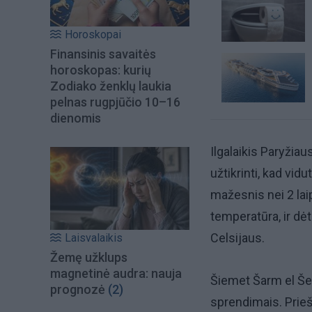
Horoskopai
Finansinis savaitės
horoskopas: kurių
Zodiako ženklų laukia
pelnas rugpjūčio 10–16
dienomis
Ilgalaikis Paryžia
užtikrinti, kad vi
mažesnis nei 2 laip
temperatūra, ir dėt
Celsijaus.
Laisvalaikis
Žemę užklups
magnetinė audra: nauja
Šiemet Šarm el Še
prognozė
(2)
sprendimais. Prieš