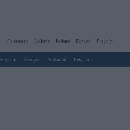
Desktop
Prenumerata
Skelbimai
Reklama
Kontaktai
Prisijungti
menu
top
Renginiai
Galerijos
Podkastai
Daugiau