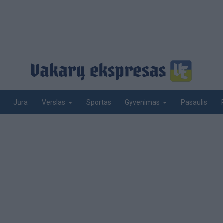
Jūra
Sportas
Pasaulis
Verslas
Gyvenimas