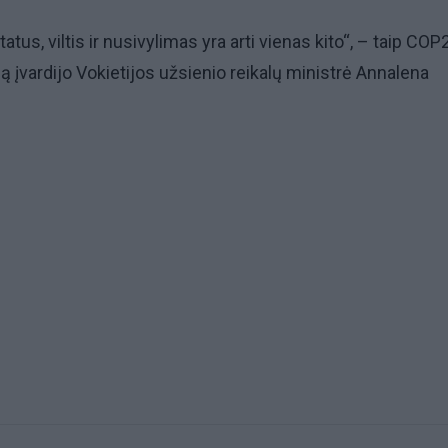
tatus, viltis ir nusivylimas yra arti vienas kito“, – taip COP
ą įvardijo Vokietijos užsienio reikalų ministrė Annalena