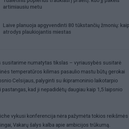
Tualetinis popierius traukiasi į praeitį: kuo jį pakeis
artimiausiu metu
Laive planuoja apgyvendinti 80 tūkstančių žmonių: kai
atrodys plaukiojantis miestas
us susitarime numatytas tikslas – vyriausybės susitarė
dutinės temperatūros kilimas pasaulio mastu būtų gerokai
snio Celsijaus, palyginti su ikipramoninio laikotarpio
i pastangas, kad ji nepadidėtų daugiau kaip 1,5 laipsnio
iche vykusi konferencija nėra pažymėta tokios reikšmės
ingai, Vakarų šalys kalba apie ambicijos trūkumą.