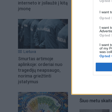
Opted 
interneto ir įsilaužė į kitą
pasirašytas Paryži
įmonę
kaita nuo 2020 m.
I want t
Opted 
I want 
Advertis
Opted 
I want t
of my P
Lietuva
was col
Opted 
Smurtas artimoje
aplinkoje: orderiai nuo
tragedijų neapsaugo,
norima griežtinti
įstatymus
Šiuo metu skait