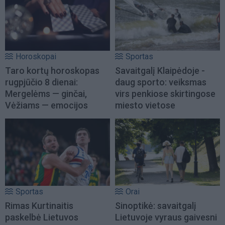
Horoskopai
Sportas
Taro kortų horoskopas
Savaitgalį Klaipėdoje -
rugpjūčio 8 dienai:
daug sporto: veiksmas
Mergelėms — ginčai,
virs penkiose skirtingose
Vėžiams — emocijos
miesto vietose
Sportas
Orai
Rimas Kurtinaitis
Sinoptikė: savaitgalį
paskelbė Lietuvos
Lietuvoje vyraus gaivesni