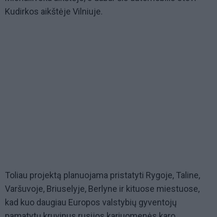
Kudirkos aikštėje Vilniuje.
Toliau projektą planuojama pristatyti Rygoje, Taline,
Varšuvoje, Briuselyje, Berlyne ir kituose miestuose,
kad kuo daugiau Europos valstybių gyventojų
pamatytų kruvinus rusijos kariuomenės karo