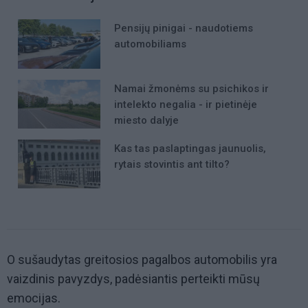
Pensijų pinigai - naudotiems
automobiliams
Namai žmonėms su psichikos ir
intelekto negalia - ir pietinėje
miesto dalyje
Kas tas paslaptingas jaunuolis,
rytais stovintis ant tilto?
O sušaudytas greitosios pagalbos automobilis yra
vaizdinis pavyzdys, padėsiantis perteikti mūsų
emocijas.