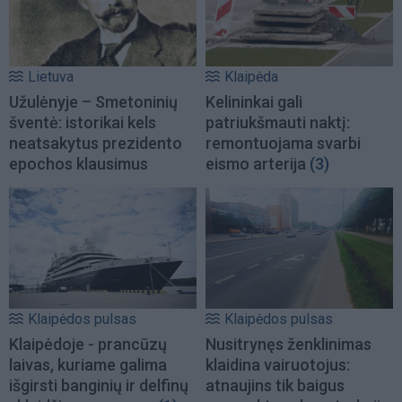
Lietuva
Klaipėda
Užulėnyje – Smetoninių
Kelininkai gali
šventė: istorikai kels
patriukšmauti naktį:
neatsakytus prezidento
remontuojama svarbi
epochos klausimus
eismo arterija
(3)
Klaipėdos pulsas
Klaipėdos pulsas
Klaipėdoje - prancūzų
Nusitrynęs ženklinimas
laivas, kuriame galima
klaidina vairuotojus:
išgirsti banginių ir delfinų
atnaujins tik baigus