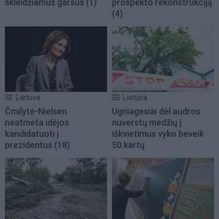
skleidžiamus garsus
(1)
prospekto rekonstrukciją
(4)
Lietuva
Lietuva
Čmilytė-Nielsen
Ugniagesiai dėl audros
neatmeta idėjos
nuverstų medžių į
kandidatuoti į
iškvietimus vyko beveik
prezidentus
(18)
50 kartų