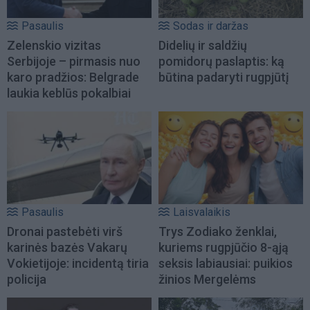
Pasaulis
Sodas ir daržas
Zelenskio vizitas
Didelių ir saldžių
Serbijoje – pirmasis nuo
pomidorų paslaptis: ką
karo pradžios: Belgrade
būtina padaryti rugpjūtį
laukia keblūs pokalbiai
Pasaulis
Laisvalaikis
Dronai pastebėti virš
Trys Zodiako ženklai,
karinės bazės Vakarų
kuriems rugpjūčio 8-ąją
Vokietijoje: incidentą tiria
seksis labiausiai: puikios
policija
žinios Mergelėms