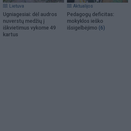
Lietuva
Aktualijos
Ugniagesiai: dėl audros
Pedagogų deficitas:
nuverstų medžių į
mokyklos ieško
iškvietimus vykome 49
išsigelbėjimo
(6)
kartus