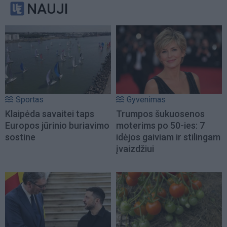
NAUJI
Sportas
Gyvenimas
Klaipėda savaitei taps
Trumpos šukuosenos
Europos jūrinio buriavimo
moterims po 50-ies: 7
sostine
idėjos gaiviam ir stilingam
įvaizdžiui