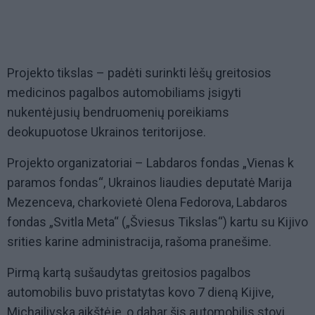
Projekto tikslas – padėti surinkti lėšų greitosios
medicinos pagalbos automobiliams įsigyti
nukentėjusių bendruomenių poreikiams
deokupuotose Ukrainos teritorijose.
Projekto organizatoriai – Labdaros fondas „Vienas k
paramos fondas“, Ukrainos liaudies deputatė Marija
Mezenceva, charkovietė Olena Fedorova, Labdaros
fondas „Svitla Meta“ („Šviesus Tikslas“) kartu su Kijivo
srities karine administracija, rašoma pranešime.
Pirmą kartą sušaudytas greitosios pagalbos
automobilis buvo pristatytas kovo 7 dieną Kijive,
Michailivska aikštėje, o dabar šis automobilis stovi