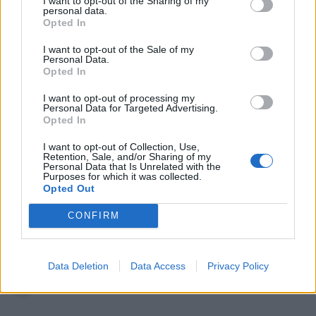
I want to opt-out of the Sharing of my
personal data.
Mirė garsi lietuvių aktorė: „Jos
Opted In
vaidmenys išliks Lietuvos teatro
I want to opt-out of the Sale of my
istorijoje“
Personal Data.
Opted In
„Fūristas“ į judrią sankryžą įlėkė „ant
rankinio“: vilkiko puspriekabės ratai
I want to opt-out of processing my
Personal Data for Targeted Advertising.
pakilo į orą
Opted In
I want to opt-out of Collection, Use,
Retention, Sale, and/or Sharing of my
Personal Data that Is Unrelated with the
Purposes for which it was collected.
Opted Out
Raktažodžiai
greitoji pagalba
Charkovas
CONFIRM
Data Deletion
Data Access
Privacy Policy
Komentarai