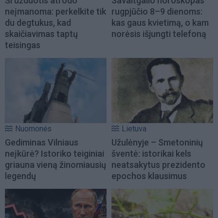
Ši užduotis atrodo
Savaitgalio horoskopas
neįmanoma: perkelkite tik
rugpjūčio 8–9 dienoms:
du degtukus, kad
kas gaus kvietimą, o kam
skaičiavimas taptų
norėsis išjungti telefoną
teisingas
Nuomonės
Lietuva
Gediminas Vilniaus
Užulėnyje – Smetoninių
neįkūrė? Istoriko teiginiai
šventė: istorikai kels
griauna vieną žinomiausių
neatsakytus prezidento
legendų
epochos klausimus