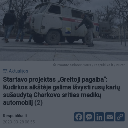
© Irmanto Sidarevičiaus / respublika.lt / nuotr.
Aktualijos
Startavo projektas „Greitoji pagalba“:
Kudirkos aikštėje galima išvysti rusų karių
sušaudytą Charkovo srities medikų
automobilį
(2)
Facebook
Messenger
LinkedIn
Email
C
Respublika.lt
L
2023-03-28 08:55