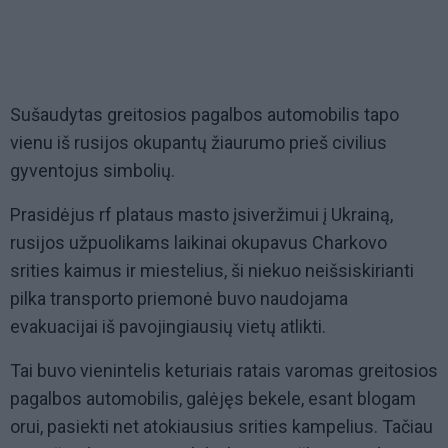
Sušaudytas greitosios pagalbos automobilis tapo
vienu iš rusijos okupantų žiaurumo prieš civilius
gyventojus simbolių.
Prasidėjus rf plataus masto įsiveržimui į Ukrainą,
rusijos užpuolikams laikinai okupavus Charkovo
srities kaimus ir miestelius, ši niekuo neišsiskirianti
pilka transporto priemonė buvo naudojama
evakuacijai iš pavojingiausių vietų atlikti.
Tai buvo vienintelis keturiais ratais varomas greitosios
pagalbos automobilis, galėjęs bekele, esant blogam
orui, pasiekti net atokiausius srities kampelius. Tačiau