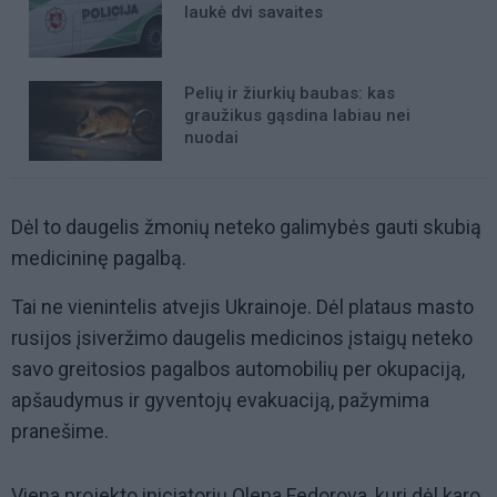
laukė dvi savaites
Pelių ir žiurkių baubas: kas
graužikus gąsdina labiau nei
nuodai
Dėl to daugelis žmonių neteko galimybės gauti skubią
medicininę pagalbą.
Tai ne vienintelis atvejis Ukrainoje. Dėl plataus masto
rusijos įsiveržimo daugelis medicinos įstaigų neteko
savo greitosios pagalbos automobilių per okupaciją,
apšaudymus ir gyventojų evakuaciją, pažymima
pranešime.
Viena projekto iniciatorių Olena Fedorova, kuri dėl karo