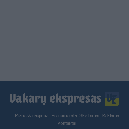
Load
More
Footer
Pranešk naujieną
Prenumerata
Skelbimai
Reklama
menu
Kontaktai