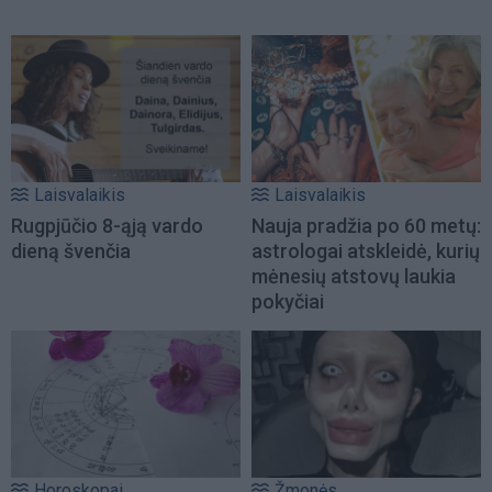
Laisvalaikis
Laisvalaikis
Rugpjūčio 8-ąją vardo
Nauja pradžia po 60 metų:
dieną švenčia
astrologai atskleidė, kurių
mėnesių atstovų laukia
pokyčiai
Horoskopai
Žmonės