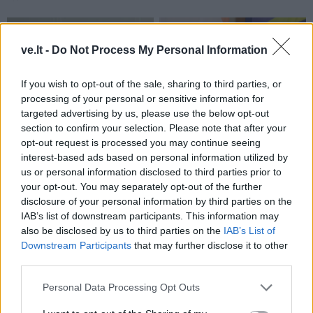
ve.lt -
Do Not Process My Personal Information
If you wish to opt-out of the sale, sharing to third parties, or
processing of your personal or sensitive information for
targeted advertising by us, please use the below opt-out
Į Klaipėdą iš emigracijos
Jūros šventę anksčiau
section to confirm your selection. Please note that after your
grįžusi Karina Kučinskienė
puošęs Anatolijus
opt-out request is processed you may continue seeing
įvardijo didžiausią savo
Klemencovas: gal jau
interest-based ads based on personal information utilized by
norą
užtenka
us or personal information disclosed to third parties prior to
your opt-out. You may separately opt-out of the further
disclosure of your personal information by third parties on the
IAB’s list of downstream participants. This information may
also be disclosed by us to third parties on the
IAB’s List of
Šiuo metu skaitomiausi
Downstream Participants
that may further disclose it to other
third parties.
Rekordiškai nusekęs Dunojus
atidengė II pasaulinio karo laikų
Personal Data Processing Opt Outs
radinius