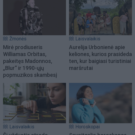
Žmonės
Laisvalaikis
Mirė prodiuseris
Aurelija Urbonienė apie
Williamas Orbitas,
keliones, kurios prasideda
pakeitęs Madonnos,
ten, kur baigiasi turistiniai
„Blur“ ir 1990-ųjų
maršrutai
popmuzikos skambesį
Laisvalaikis
Horoskopai