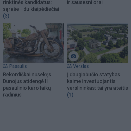
rinktinės kandidatus:
ir sausesni orai
sąraše - du klaipėdiečiai
(3)
Pasaulis
Verslas
Rekordiškai nusekęs
Į daugiabučio statybas
Dunojus atidengė II
kaime investuojantis
pasaulinio karo laikų
verslininkas: tai yra ateitis
radinius
(1)