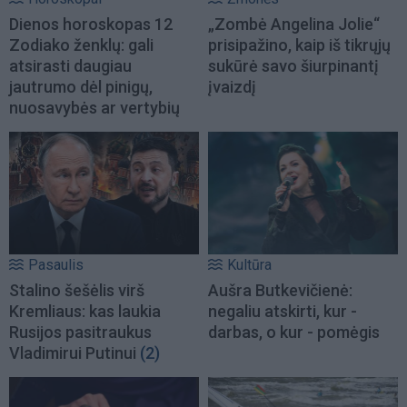
Dienos horoskopas 12
„Zombė Angelina Jolie“
Zodiako ženklų: gali
prisipažino, kaip iš tikrųjų
atsirasti daugiau
sukūrė savo šiurpinantį
jautrumo dėl pinigų,
įvaizdį
nuosavybės ar vertybių
Pasaulis
Kultūra
Stalino šešėlis virš
Aušra Butkevičienė:
Kremliaus: kas laukia
negaliu atskirti, kur -
Rusijos pasitraukus
darbas, o kur - pomėgis
Vladimirui Putinui
(2)