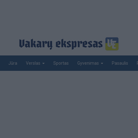
Jūra
Sportas
Pasaulis
Verslas
Gyvenimas