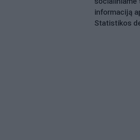
socialiniame 
informaciją a
Statistikos 