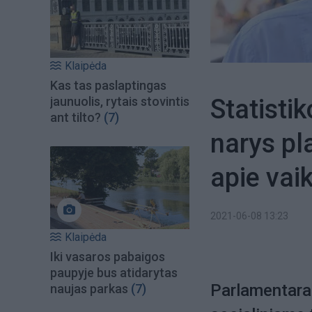
Klaipėda
Kas tas paslaptingas
Statisti
jaunuolis, rytais stovintis
ant tilto?
(7)
narys pl
apie vai
2021-06-08 13:23
Klaipėda
Iki vasaros pabaigos
paupyje bus atidarytas
Parlamentaras
naujas parkas
(7)