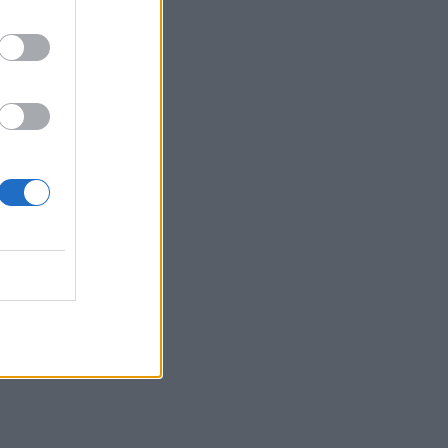
VID-
.
į