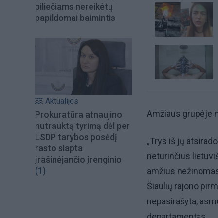
piliečiams nereikėtų
papildomai baimintis
Aktualijos
Amžiaus grupėje nuo
Prokuratūra atnaujino
nutrauktą tyrimą dėl per
LSDP tarybos posėdį
„Trys iš jų atsirad
rasto slapta
neturinčius lietuv
įrašinėjančio įrenginio
(1)
amžius nežinomas, 
Šiaulių rajono pir
nepasirašyta, asmu
departamentas.