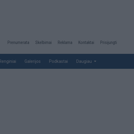
Desktop
Prenumerata
Skelbimai
Reklama
Kontaktai
Prisijungti
menu
top
Renginiai
Galerijos
Podkastai
Daugiau