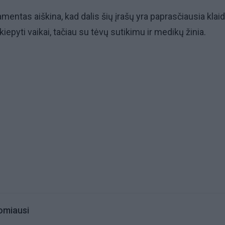
mentas aiškina, kad dalis šių įrašų yra paprasčiausia klaid
skiepyti vaikai, tačiau su tėvų sutikimu ir medikų žinia.
omiausi