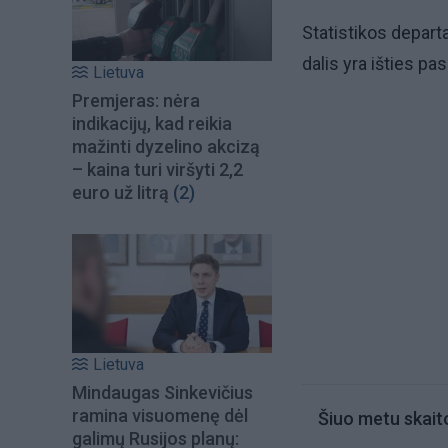
Statistikos departa
dalis yra išties pa
Lietuva
Premjeras: nėra
indikacijų, kad reikia
mažinti dyzelino akcizą
– kaina turi viršyti 2,2
euro už litrą
(2)
Lietuva
Mindaugas Sinkevičius
ramina visuomenę dėl
Šiuo metu skait
galimų Rusijos planų: