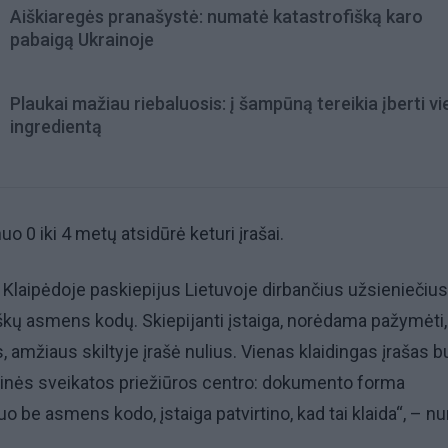
Aiškiaregės pranašystė: numatė katastrofišką karo
pabaigą Ukrainoje
Plaukai mažiau riebaluosis: į šampūną tereikia įberti v
ingredientą
 0 iki 4 metų atsidūrė keturi įrašai.
o Klaipėdoje paskiepijus Lietuvoje dirbančius užsieniečius
iškų asmens kodų. Skiepijanti įstaiga, norėdama pažymėti,
amžiaus skiltyje įrašė nulius. Vienas klaidingas įrašas b
minės sveikatos priežiūros centro: dokumento forma
o be asmens kodo, įstaiga patvirtino, kad tai klaida“, – n