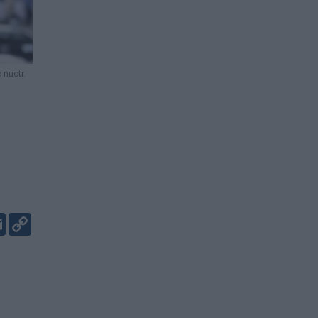
 nuotr.
er
kedIn
Email
Copy
Link