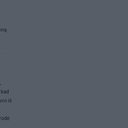
ieną
,
 kad
uvo iš
urodė