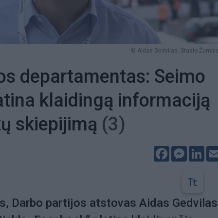
© Aidas Gedvilas. Stasio Žumbio
kos departamentas: Seimo
atina klaidingą informaciją
kų skiepijimą
(3)
Facebook
Messeng
Lin
, Darbo partijos atstovas Aidas Gedvilas