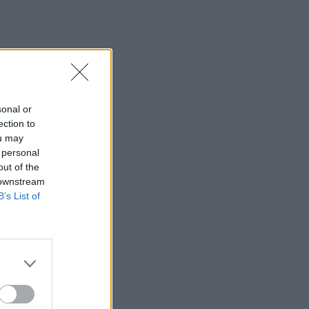
sonal or
ection to
ou may
 personal
out of the
 downstream
B’s List of