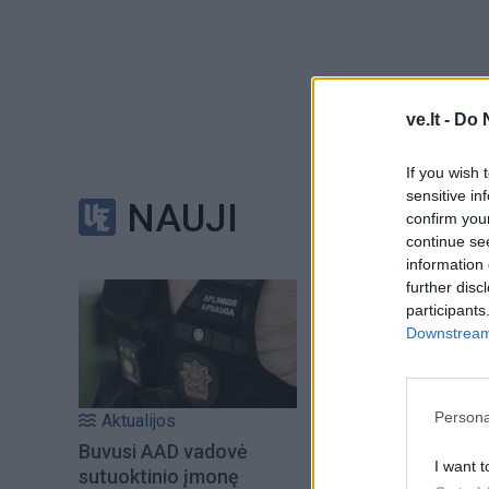
ve.lt -
Do 
If you wish 
sensitive in
NAUJI
confirm you
continue se
information 
further disc
participants
Downstream 
Persona
Aktualijos
Buvusi AAD vadovė
I want t
sutuoktinio įmonę