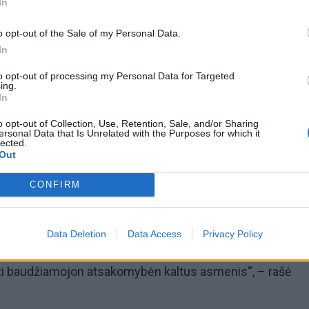
In
o opt-out of the Sale of my Personal Data.
In
to opt-out of processing my Personal Data for Targeted
ing.
In
o opt-out of Collection, Use, Retention, Sale, and/or Sharing
ersonal Data that Is Unrelated with the Purposes for which it
lected.
las socialinio tinklo paskyroje pasidalino įrašu, kuriame
Out
istikos departamento atvirų duomenų suvestinėje apie CO
CONFIRM
žiuje iki 15 metų matoma, kad buvo paskiepyta 13 vaikų“
tūros paprašiau įvertinti, ištirti, ir, jei buvo padarytas
Data Deletion
Data Access
Privacy Policy
ečių bei nepilnamečių vaikų atžvilgiu, pradėti ikiteismin
kti baudžiamojon atsakomybėn kaltus asmenis“, – rašė