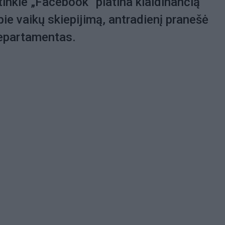
tinkle „Facebook“ platina klaidinančią
pie vaikų skiepijimą, antradienį pranešė
departamentas.