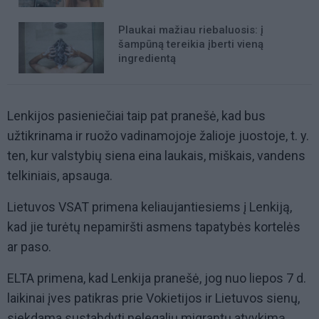
Plaukai mažiau riebaluosis: į
šampūną tereikia įberti vieną
ingredientą
Lenkijos pasieniečiai taip pat pranešė, kad bus
užtikrinama ir ruožo vadinamojoje žalioje juostoje, t. y.
ten, kur valstybių siena eina laukais, miškais, vandens
telkiniais, apsauga.
Lietuvos VSAT primena keliaujantiesiems į Lenkiją,
kad jie turėtų nepamiršti asmens tapatybės kortelės
ar paso.
ELTA primena, kad Lenkija pranešė, jog nuo liepos 7 d.
laikinai įves patikras prie Vokietijos ir Lietuvos sienų,
siekdama sustabdyti nelegalių migrantų atvykimą.