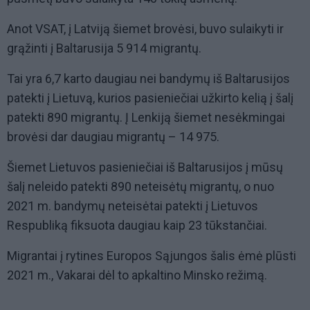
Anot VSAT, į Latviją šiemet brovėsi, buvo sulaikyti ir
grąžinti į Baltarusija 5 914 migrantų.
Tai yra 6,7 karto daugiau nei bandymų iš Baltarusijos
patekti į Lietuvą, kurios pasieniečiai užkirto kelią į šalį
patekti 890 migrantų. Į Lenkiją šiemet nesėkmingai
brovėsi dar daugiau migrantų – 14 975.
Šiemet Lietuvos pasieniečiai iš Baltarusijos į mūsų
šalį neleido patekti 890 neteisėtų migrantų, o nuo
2021 m. bandymų neteisėtai patekti į Lietuvos
Respubliką fiksuota daugiau kaip 23 tūkstančiai.
Migrantai į rytines Europos Sąjungos šalis ėmė plūsti
2021 m., Vakarai dėl to apkaltino Minsko režimą.