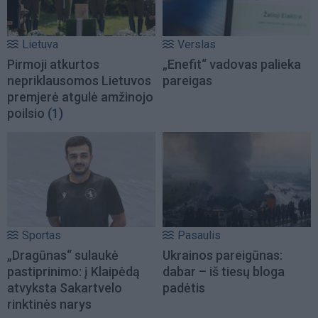
Lietuva
Verslas
Pirmoji atkurtos
„Enefit“ vadovas palieka
nepriklausomos Lietuvos
pareigas
premjerė atgulė amžinojo
poilsio
(1)
Sportas
Pasaulis
„Dragūnas“ sulaukė
Ukrainos pareigūnas:
pastiprinimo: į Klaipėdą
dabar – iš tiesų bloga
atvyksta Sakartvelo
padėtis
rinktinės narys