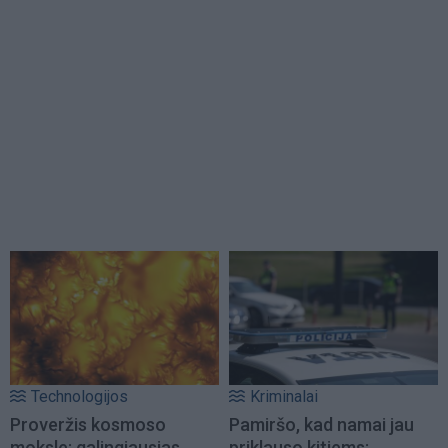
Technologijos
Kriminalai
Proveržis kosmoso
Pamiršo, kad namai jau
moksle: galingiausias
priklauso kitiems: