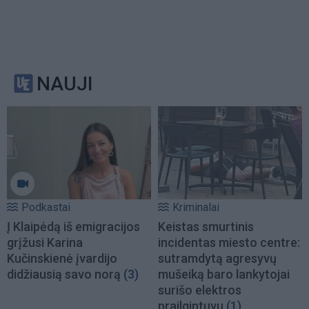
NAUJI
Podkastai
Kriminalai
Į Klaipėdą iš emigracijos
Keistas smurtinis
grįžusi Karina
incidentas miesto centre:
Kučinskienė įvardijo
sutramdytą agresyvų
didžiausią savo norą
(3)
mušeiką baro lankytojai
surišo elektros
prailgintuvu
(1)