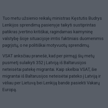
Tuo metu užsienio reikalų ministras Kęstutis Budrys
Lenkijos sprendimą pasienyje taikyti sustiprintas
patikras įvertino kritiškai, ragindamas kaimyninę
valstybę šioje situacijoje imtis faktiniais duomenimis
pagrįstų, o ne politiškai motyvuotų sprendimų.
VSAT anksčiau pranešė, kad per pirmąjį šių metų
pusmetį sulaikyti 352 į Latviją iš Baltarusijos
neteisėtai patekę migrantai. Kaip skelbia VSAT, šie
migrantai iš Baltarusijos neteisėtai pateko į Latviją ir
vėliau per Lietuvą bei Lenkiją bandė pasiekti Vakarų
Europą.