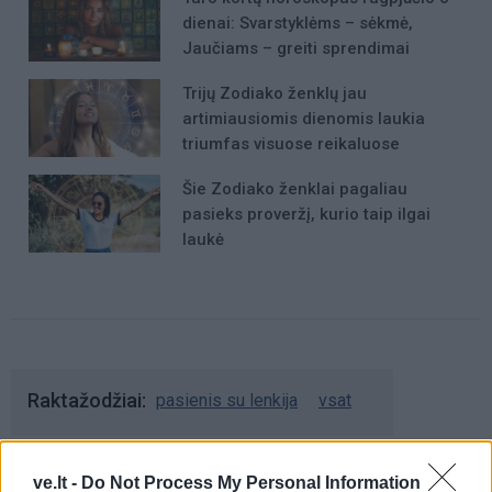
dienai: Svarstyklėms – sėkmė,
Jaučiams – greiti sprendimai
Trijų Zodiako ženklų jau
artimiausiomis dienomis laukia
triumfas visuose reikaluose
Šie Zodiako ženklai pagaliau
pasieks proveržį, kurio taip ilgai
laukė
Raktažodžiai
pasienis su lenkija
vsat
ve.lt -
Do Not Process My Personal Information