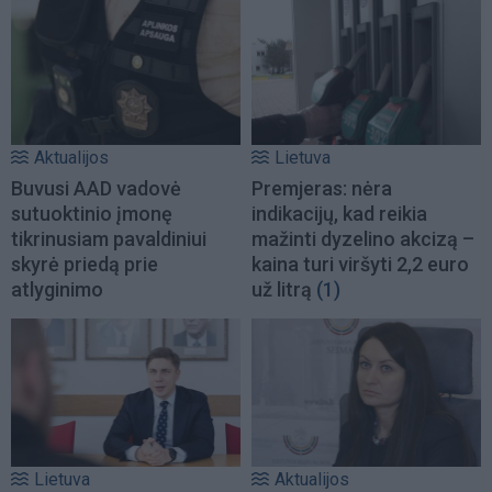
Aktualijos
Lietuva
Buvusi AAD vadovė
Premjeras: nėra
sutuoktinio įmonę
indikacijų, kad reikia
tikrinusiam pavaldiniui
mažinti dyzelino akcizą –
skyrė priedą prie
kaina turi viršyti 2,2 euro
atlyginimo
už litrą
(1)
Lietuva
Aktualijos