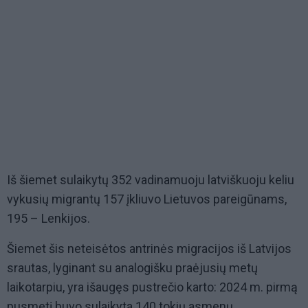
Iš šiemet sulaikytų 352 vadinamuoju latviškuoju keliu
vykusių migrantų 157 įkliuvo Lietuvos pareigūnams,
195 – Lenkijos.
Šiemet šis neteisėtos antrinės migracijos iš Latvijos
srautas, lyginant su analogišku praėjusių metų
laikotarpiu, yra išaugęs pustrečio karto: 2024 m. pirmą
pusmetį buvo sulaikyta 140 tokių asmenų.