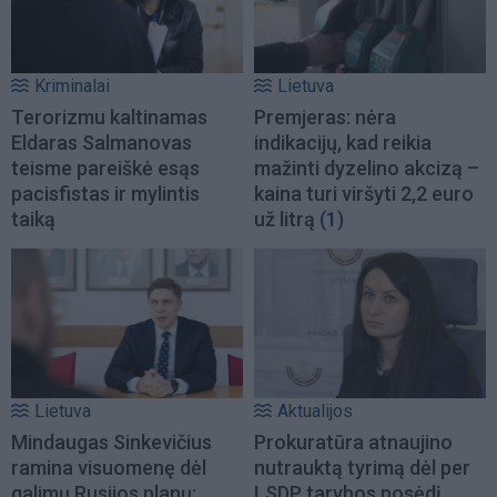
Kriminalai
Lietuva
Terorizmu kaltinamas
Premjeras: nėra
Eldaras Salmanovas
indikacijų, kad reikia
teisme pareiškė esąs
mažinti dyzelino akcizą –
pacisfistas ir mylintis
kaina turi viršyti 2,2 euro
taiką
už litrą
(1)
Lietuva
Aktualijos
Mindaugas Sinkevičius
Prokuratūra atnaujino
ramina visuomenę dėl
nutrauktą tyrimą dėl per
galimų Rusijos planų:
LSDP tarybos posėdį