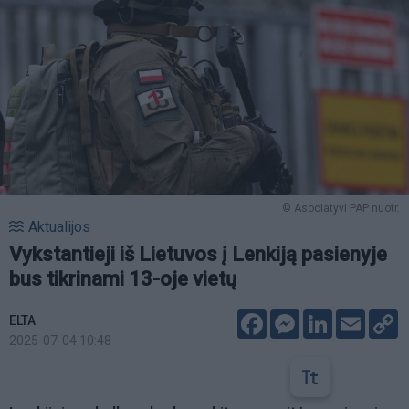
© Asociatyvi PAP nuotr.
Aktualijos
Vykstantieji iš Lietuvos į Lenkiją pasienyje
bus tikrinami 13-oje vietų
Facebook
Messenger
LinkedIn
Email
C
ELTA
L
2025-07-04 10:48