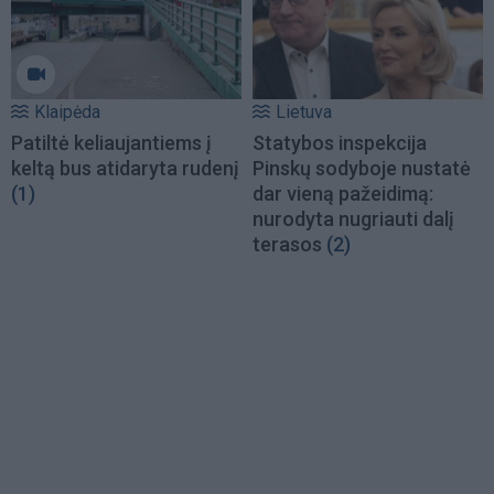
Klaipėda
Lietuva
Patiltė keliaujantiems į
Statybos inspekcija
keltą bus atidaryta rudenį
Pinskų sodyboje nustatė
(1)
dar vieną pažeidimą:
nurodyta nugriauti dalį
terasos
(2)