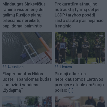
Mindaugas Sinkevičius
Prokuratūra atnaujino
ramina visuomenę dėl
nutrauktą tyrimą dėl per
galimų Rusijos planų:
LSDP tarybos posėdį
piliečiams nereikėtų
rasto slapta įrašinėjančio
papildomai baimintis
įrenginio
Aktualijos
Lietuva
Eksperimentas Nidos
Pirmoji atkurtos
uoste: išbandomas būdas
nepriklausomos Lietuvos
sumažinti vandens
premjerė atgulė amžinojo
„žydėjimą“
poilsio
(1)