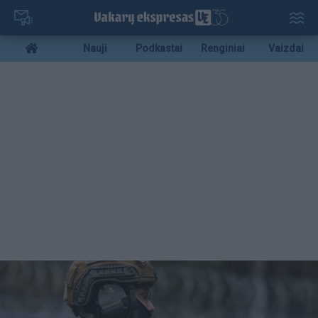
Pereiti
į
pagrindinį
Mobile
Nauji
Podkastai
Renginiai
Vaizdai
turinį
menu
bottom