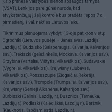
Kaip pranešė Valstybės sienos apsaugos tarnyba
(VSAT), Lenkijos pareigūnai nurodė, kad
atvykstančiųjų į šalį kontrolė bus pradėta liepos 7 d.,
pirmadienį, 1 val. nakties Lietuvos laiku.
Tikrinimus planuojama vykdyti 13-oje patikros vietų:
Ogrodniki (Lietuvos pusėje – Janaslavas, Lazdijai,
Lazdijų r.), Budzisko (Salaperaugis, Kalvarija, Kalvarijos
sav.), Trakiszki (geležinkelis, Mockava, Kalvarijos sav.),
Grzybina (Varteliai, Vištytis, Vilkaviškio r.), Sudawskie
(Vygreliai, Vilkaviškio r.), Krejwiany (Liubavas,
Vilkaviškio r.), Poszeszupie (Žiogaičiai, Reketija,
Kalvarijos sav.), Trompole (Trumpaliai, Kalvarijos sav.),
Krejwiany (Senieji Alksnėnai, Kalvarijos sav.),
Burbiszki (Galiniai, Lazdijų r.), Dusznica (Tarnauka,
Lazdijų r.), Podlaski (Kalėdiškiai, Lazdijų r.), Berżniki
(Kauknoris, Kapčiamiestis, Lazdijų r.).