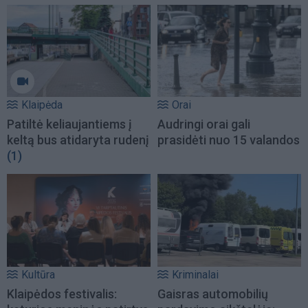
Klaipėda
Orai
Patiltė keliaujantiems į
Audringi orai gali
keltą bus atidaryta rudenį
prasidėti nuo 15 valandos
(1)
Kultūra
Kriminalai
Klaipėdos festivalis:
Gaisras automobilių