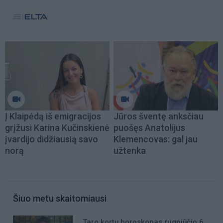
Į Klaipėdą iš emigracijos
Jūros šventę anksčiau
grįžusi Karina Kučinskienė
puošęs Anatolijus
įvardijo didžiausią savo
Klemencovas: gal jau
norą
užtenka
Šiuo metu skaitomiausi
Taro kortų horoskopas rugpjūčio 6