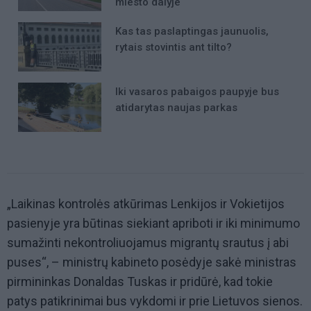
miesto dalyje
Kas tas paslaptingas jaunuolis,
rytais stovintis ant tilto?
Iki vasaros pabaigos paupyje bus
atidarytas naujas parkas
„Laikinas kontrolės atkūrimas Lenkijos ir Vokietijos
pasienyje yra būtinas siekiant apriboti ir iki minimumo
sumažinti nekontroliuojamus migrantų srautus į abi
puses“, – ministrų kabineto posėdyje sakė ministras
pirmininkas Donaldas Tuskas ir pridūrė, kad tokie
patys patikrinimai bus vykdomi ir prie Lietuvos sienos.