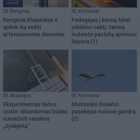
Renginiai
Kriminalai
Renginiai Klaipėdoje ir
Padegėjas į kiemą tyliai
aplink: ką veikti
įsliūkino naktį: tamsą
artimiausiomis dienomis
nušvietė pastatą apėmusi
liepsna
(1)
Aktualijos
Kriminalai
Eksperimentas Nidos
Muitininko Dulaičio
uoste: išbandomas būdas
pasekėjas nušovė gandrą
sumažinti vandens
(2)
„žydėjimą“