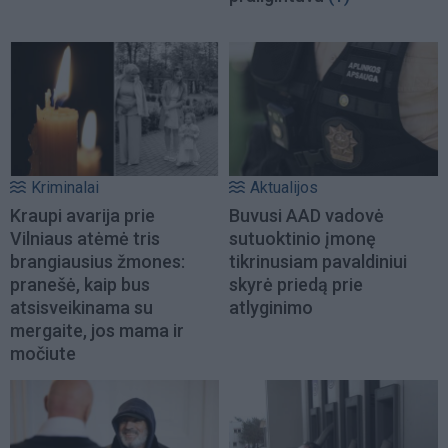
Kriminalai
Aktualijos
Kraupi avarija prie
Buvusi AAD vadovė
Vilniaus atėmė tris
sutuoktinio įmonę
brangiausius žmones:
tikrinusiam pavaldiniui
pranešė, kaip bus
skyrė priedą prie
atsisveikinama su
atlyginimo
mergaite, jos mama ir
močiute