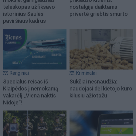
teleskopas užfiksavo
nostalgija daiktams
istorinius Saulės
privertė griebtis smurto
paviršiaus kadrus
Renginiai
Kriminalai
Specialus reisas iš
Sukčiai nesnaudžia:
Klaipėdos į nemokamą
naudojasi dėl kietojo kuro
vakarėlį „Viena naktis
kilusiu ažiotažu
Nidoje“!