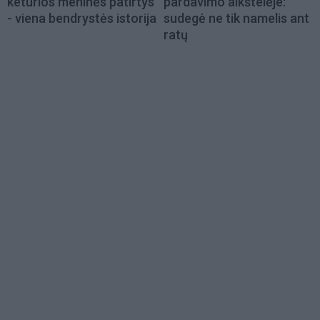
keturios meninės patirtys
pardavimo aikštelėje:
- viena bendrystės istorija
sudegė ne tik namelis ant
ratų
Load
More