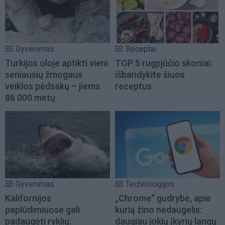
Gyvenimas
Receptai
Turkijos oloje aptikti vieni
TOP 5 rugpjūčio skoniai:
seniausių žmogaus
išbandykite šiuos
veiklos pėdsakų – jiems
receptus
86 000 metų
Gyvenimas
Technologijos
Kalifornijos
„Chrome“ gudrybė, apie
paplūdimiuose gali
kurią žino nedaugelis:
padaugėti ryklių:
daugiau jokių įkyrių langų