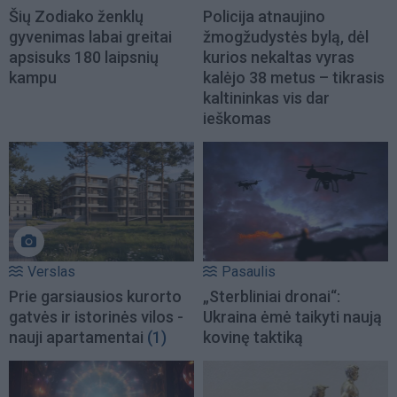
Šių Zodiako ženklų
Policija atnaujino
gyvenimas labai greitai
žmogžudystės bylą, dėl
apsisuks 180 laipsnių
kurios nekaltas vyras
kampu
kalėjo 38 metus – tikrasis
kaltininkas vis dar
ieškomas
Verslas
Pasaulis
Prie garsiausios kurorto
„Sterbliniai dronai“:
gatvės ir istorinės vilos -
Ukraina ėmė taikyti naują
nauji apartamentai
(1)
kovinę taktiką