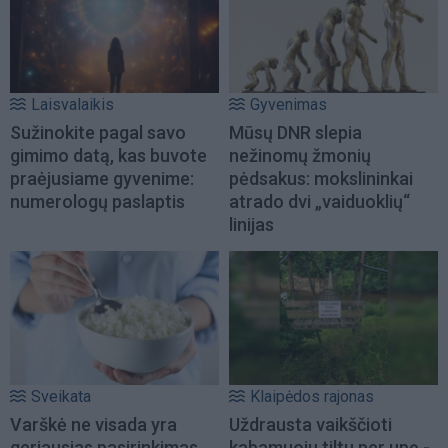
Laisvalaikis
Gyvenimas
Sužinokite pagal savo
Mūsų DNR slepia
gimimo datą, kas buvote
nežinomų žmonių
praėjusiame gyvenime:
pėdsakus: mokslininkai
numerologų paslaptis
atrado dvi „vaiduoklių“
linijas
Sveikata
Klaipėdos rajonas
Varškė ne visada yra
Uždrausta vaikščioti
geriausias pasirinkimas
kabamuoju tiltu per upę -