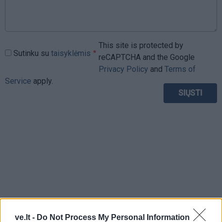
This site is protected by
Sutinku su
taisyklėmis
reCAPTCHA and the Google
Privacy Policy
and
Terms of
Service
apply.
ve.lt -
Do Not Process My Personal Information