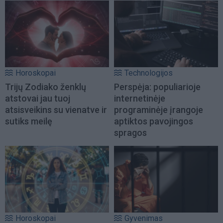
Horoskopai
Technologijos
Trijų Zodiako ženklų
Perspėja: populiarioje
atstovai jau tuoj
internetinėje
atsisveikins su vienatve ir
programinėje įrangoje
sutiks meilę
aptiktos pavojingos
spragos
Horoskopai
Gyvenimas