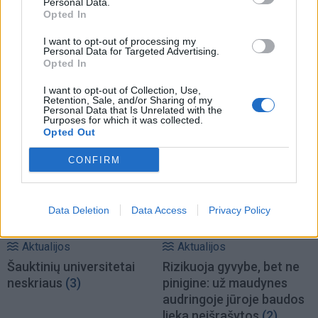
Personal Data.
Opted In
Lietuva
Lietuva
I want to opt-out of processing my
Personal Data for Targeted Advertising.
Po paauglių smurto
Smurtas artimoje
Opted In
protrūkių – specialistų
aplinkoje: orderiai nuo
žodis: kodėl jie smurtą
tragedijų neapsaugo,
I want to opt-out of Collection, Use,
Retention, Sale, and/or Sharing of my
paverčia reginiu?
norima griežtinti
Personal Data that Is Unrelated with the
Purposes for which it was collected.
įstatymus
Opted Out
CONFIRM
Data Deletion
Data Access
Privacy Policy
Aktualijos
Aktualijos
Šauktinių universitetai
Rizikuoja gyvybe, bet ne
neskriaus
(3)
pinigine: už maudynes
audringoje jūroje baudos
lieka neišrašytos
(2)