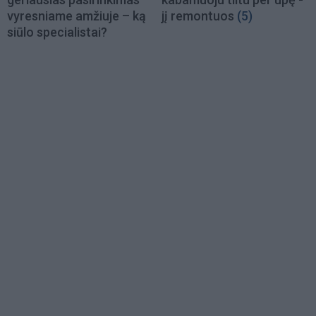
vyresniame amžiuje – ką
jį remontuos
(5)
siūlo specialistai?
Load
More