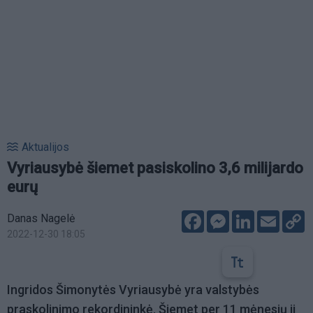
Aktualijos
Vyriausybė šiemet pasiskolino 3,6 milijardo
eurų
Facebook
Messenger
LinkedIn
Email
C
Danas Nagelė
L
2022-12-30 18:05
Ingridos Šimonytės Vyriausybė yra valstybės
praskolinimo rekordininkė. Šiemet per 11 mėnesių ji