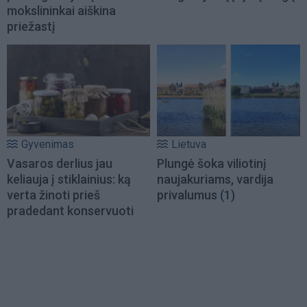
mokslininkai aiškina
priežastį
Gyvenimas
Lietuva
Vasaros derlius jau
Plungė šoka viliotinį
keliauja į stiklainius: ką
naujakuriams, vardija
verta žinoti prieš
privalumus
(1)
pradedant konservuoti