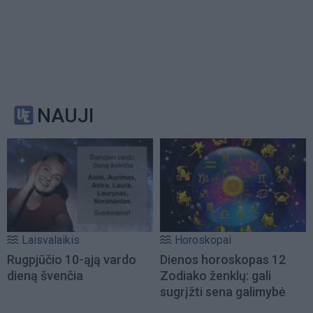
NAUJI
Laisvalaikis
Horoskopai
Rugpjūčio 10-ąją vardo
Dienos horoskopas 12
dieną švenčia
Zodiako ženklų: gali
sugrįžti sena galimybė