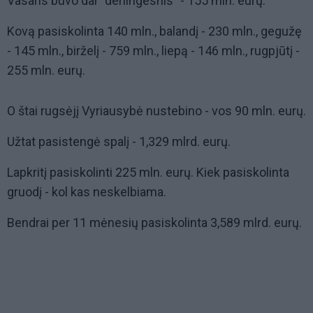
Vasaris buvo dar "derlingesnis" - 155 mln. eurų.
Kovą pasiskolinta 140 mln., balandį - 230 mln., gegužę
- 145 mln., birželį - 759 mln., liepą - 146 mln., rugpjūtį -
255 mln. eurų.
O štai rugsėjį Vyriausybė nustebino - vos 90 mln. eurų.
Užtat pasistengė spalį - 1,329 mlrd. eurų.
Lapkritį pasiskolinti 225 mln. eurų. Kiek pasiskolinta
gruodį - kol kas neskelbiama.
Bendrai per 11 mėnesių pasiskolinta 3,589 mlrd. eurų.