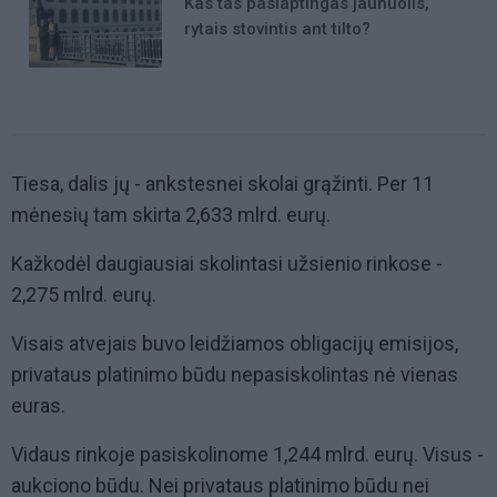
Kas tas paslaptingas jaunuolis,
rytais stovintis ant tilto?
Tiesa, dalis jų - ankstesnei skolai grąžinti. Per 11
mėnesių tam skirta 2,633 mlrd. eurų.
Kažkodėl daugiausiai skolintasi užsienio rinkose -
2,275 mlrd. eurų.
Visais atvejais buvo leidžiamos obligacijų emisijos,
privataus platinimo būdu nepasiskolintas nė vienas
euras.
Vidaus rinkoje pasiskolinome 1,244 mlrd. eurų. Visus -
aukciono būdu. Nei privataus platinimo būdu nei