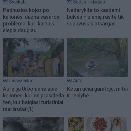
Sveikata
Sodas ir daržas
Patinusios kojos po
Nedarykite to kasdami
kelionės: dažna vasaros
bulves – žiemą rasite tik
problema, kuri kartais
supuvusias atsargas
slepia daugiau
Laisvalaikis
Auto
Aurelija Urbonienė apie
Keturračiai gamtoje: mitai
keliones, kurios prasideda
ir realybė
ten, kur baigiasi turistiniai
maršrutai
(1)