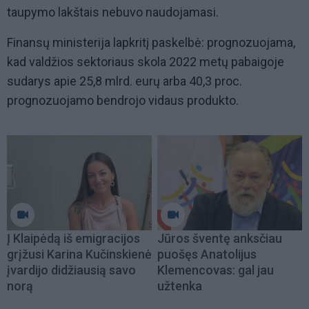
taupymo lakštais nebuvo naudojamasi.
Finansų ministerija lapkritį paskelbė: prognozuojama,
kad valdžios sektoriaus skola 2022 metų pabaigoje
sudarys apie 25,8 mlrd. eurų arba 40,3 proc.
prognozuojamo bendrojo vidaus produkto.
Į Klaipėdą iš emigracijos
Jūros šventę anksčiau
grįžusi Karina Kučinskienė
puošęs Anatolijus
įvardijo didžiausią savo
Klemencovas: gal jau
norą
užtenka