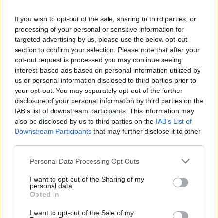
If you wish to opt-out of the sale, sharing to third parties, or
processing of your personal or sensitive information for
TAIP PAT SKAITYKITE
targeted advertising by us, please use the below opt-out
section to confirm your selection. Please note that after your
opt-out request is processed you may continue seeing
interest-based ads based on personal information utilized by
us or personal information disclosed to third parties prior to
your opt-out. You may separately opt-out of the further
disclosure of your personal information by third parties on the
IAB’s list of downstream participants. This information may
also be disclosed by us to third parties on the
IAB’s List of
Lietuva
Klaipėdos rajonas
Downstream Participants
that may further disclose it to other
Plungė šoka viliotinį
Uždrausta vaikščioti
third parties.
naujakuriams, vardija
kabamuoju tiltu per upę -
privalumus
(1)
jį remontuos
(5)
Personal Data Processing Opt Outs
I want to opt-out of the Sharing of my
personal data.
Opted In
I want to opt-out of the Sale of my