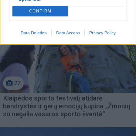
CONFIRM
Data Deletion
Data Access
Privacy Policy
22
Klaipėdos sporto festivalį atidarė
bendrystės ir gerų emocijų kupina „Žmonių
su negalia vasaros sporto šventė”