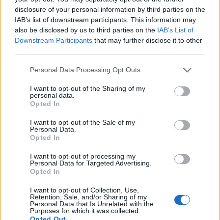
disclosure of your personal information by third parties on the
11
IAB’s list of downstream participants. This information may
also be disclosed by us to third parties on the
IAB’s List of
Downstream Participants
that may further disclose it to other
Klaipėdoje - prabangus kruizinis laivas, kurį
third parties.
pakrikštijo garsi Italijos aktorė
Personal Data Processing Opt Outs
I want to opt-out of the Sharing of my
personal data.
Opted In
I want to opt-out of the Sale of my
Personal Data.
Opted In
I want to opt-out of processing my
Personal Data for Targeted Advertising.
Opted In
I want to opt-out of Collection, Use,
24
Retention, Sale, and/or Sharing of my
Personal Data that Is Unrelated with the
Purposes for which it was collected.
Stovykla „Myliu jūrą“
Opted Out