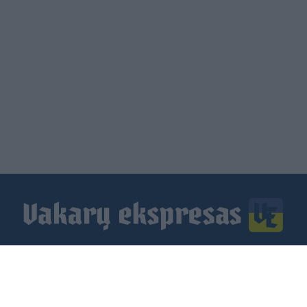
Load
More
Footer
Pranešk naujieną
Prenumerata
Skelbimai
Reklama
menu
Kontaktai