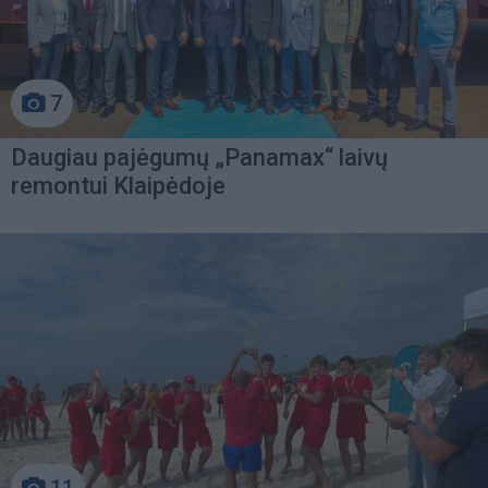
7
Daugiau pajėgumų „Panamax“ laivų
remontui Klaipėdoje
11