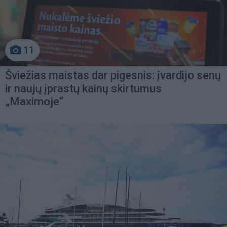
11
Šviežias maistas dar pigesnis: įvardijo senų
ir naujų įprastų kainų skirtumus
„Maximoje“