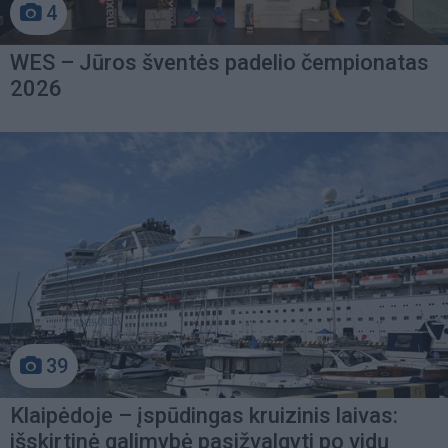
4
WES – Jūros šventės padelio čempionatas
2026
39
Klaipėdoje – įspūdingas kruizinis laivas:
išskirtinė galimybė pasižvalgyti po vidų