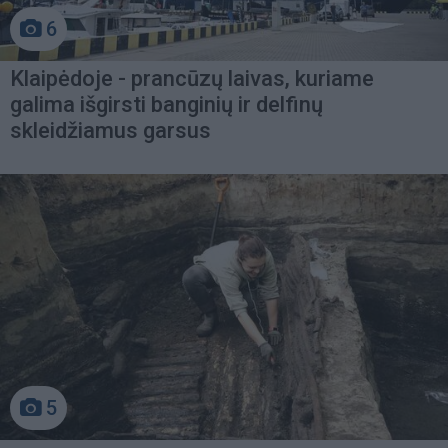
6
Klaipėdoje - prancūzų laivas, kuriame
galima išgirsti banginių ir delfinų
skleidžiamus garsus
5