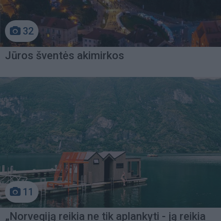
32
Jūros šventės akimirkos
11
„Norvegiją reikia ne tik aplankyti - ją reikia