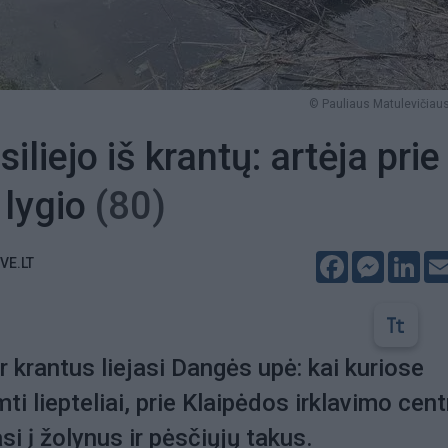
© Pauliaus Matulevičiaus
iliejo iš krantų: artėja prie
 lygio
(80)
Facebook
Messeng
Lin
VE.LT
r krantus liejasi Dangės upė: kai kuriose
i liepteliai, prie Klaipėdos irklavimo cent
si į žolynus ir pėsčiųjų takus.