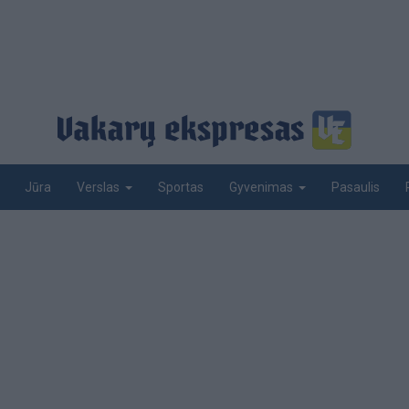
Jūra
Sportas
Pasaulis
Verslas
Gyvenimas