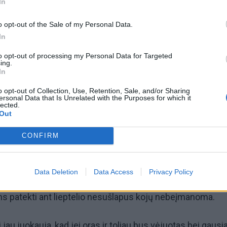
In
+7
o opt-out of the Sale of my Personal Data.
In
to opt-out of processing my Personal Data for Targeted
ing.
In
o opt-out of Collection, Use, Retention, Sale, and/or Sharing
ersonal Data that Is Unrelated with the Purposes for which it
au tokį pakilusį Dangės upės lygį. Bent jau šį ir praėjusį
lected.
Out
o vandens tikrai nebuvo“, - „Vakarų ekspresui“ sakė bemaž
CONFIRM
ien Dangės upėje su irkluotojais dirbantis Klaipėdos irk
 Liudvikas Mileška.
Data Deletion
Data Access
Privacy Policy
 upę prie Klaipėdos irklavimo centro, matyti, kad jau ap
ams patekti ant lieptelio nesušlapus kojų nebeįmanoma.
i jau juokauja, kad jei oras ir toliau bus vėjuotas bei gausia