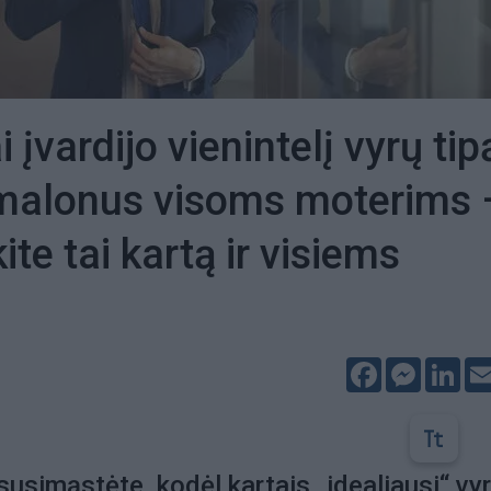
 įvardijo vienintelį vyrų tip
emalonus visoms moterims 
ite tai kartą ir visiems
Facebook
Messeng
Lin
susimąstėte, kodėl kartais „idealiausi“ vyr