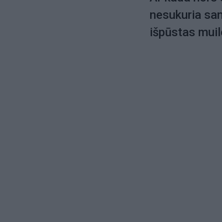
nesukuria sant
išpūstas muil