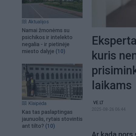
Aktualijos
Namai žmonėms su
Ekspertai
psichikos ir intelekto
negalia - ir pietinėje
miesto dalyje
(10)
kuris n
prisimink
laikams
VE.LT
Klaipėda
2025-08-26 06:44
Kas tas paslaptingas
jaunuolis, rytais stovintis
ant tilto?
(10)
Ar kada nors 