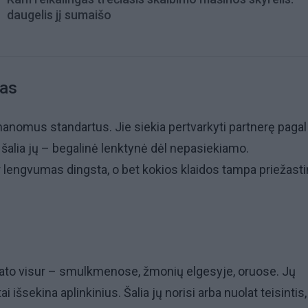
daugelis jį sumaišo
tas
įmanomus standartus. Jie siekia pertvarkyti partnerę paga
šalia jų – begalinė lenktynė dėl nepasiekiamo.
 lengvumas dingsta, o bet kokios klaidos tampa priežast
mato visur – smulkmenose, žmonių elgesyje, oruose. Jų
 išsekina aplinkinius. Šalia jų norisi arba nuolat teisintis,