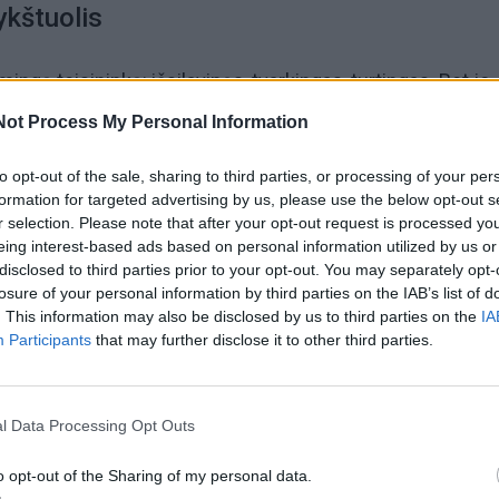
ykštuolis
ingą teisininką: išsilavinęs, tvarkingas, turtingas. Bet jo
t kokią romantiką. Vakarienė restorane? „Kam, jei parke
Not Process My Personal Information
šašlykų“. Dovanos? „Beprasmiškos išlaidos“. Kiekviena pin
to opt-out of the sale, sharing to third parties, or processing of your per
skaita, o moteris kaltinama merkantilizmu. Bet koks šilumo
formation for targeted advertising by us, please use the below opt-out s
amas nuolatinio skaičiavimo našta.
r selection. Please note that after your opt-out request is processed y
eing interest-based ads based on personal information utilized by us or
disclosed to third parties prior to your opt-out. You may separately opt-
losure of your personal information by third parties on the IAB’s list of
. This information may also be disclosed by us to third parties on the
IA
Participants
that may further disclose it to other third parties.
ravęs į save: socialiniai tinklai perpildyti jo asmenukėmis
raukomis. Šalia jo beveik nėra vietos kitam žmogui. Mot
 fonu, o santykiai virsta jo ego stebėjimu, o ne bendru
l Data Processing Opt Outs
o opt-out of the Sharing of my personal data.