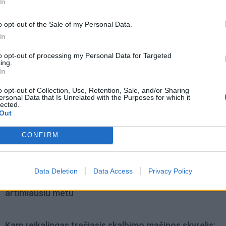
In
o opt-out of the Sale of my Personal Data.
In
to opt-out of processing my Personal Data for Targeted
ing.
In
o opt-out of Collection, Use, Retention, Sale, and/or Sharing
ersonal Data that Is Unrelated with the Purposes for which it
lected.
Out
CONFIRM
omiausi
Data Deletion
Data Access
Privacy Policy
Tualetinis popierius traukiasi į praeitį: kuo jį pakeis
artimiausiu metu
Kam reikalingas trečiasis skalbimo mašinos skyrelis: