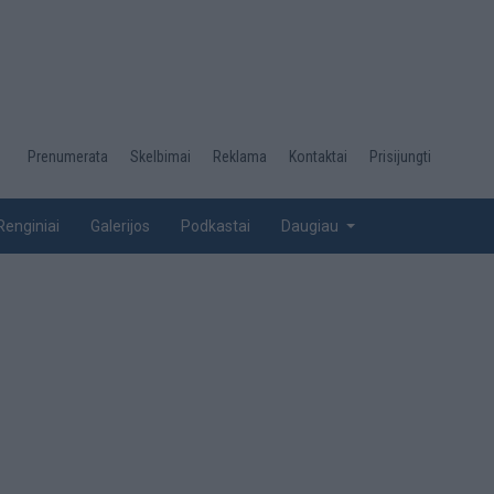
Desktop
Prenumerata
Skelbimai
Reklama
Kontaktai
Prisijungti
menu
top
Renginiai
Galerijos
Podkastai
Daugiau