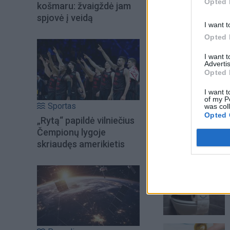
Opted 
košmaru: žvaigždė jam
spjovė į veidą
I want t
Opted 
I want 
Advertis
Opted 
I want t
of my P
Sportas
was col
Opted 
„Rytą“ papildė vilniečius
Čempionų lygoje
skriaudęs amerikietis
Šiuo metu skait