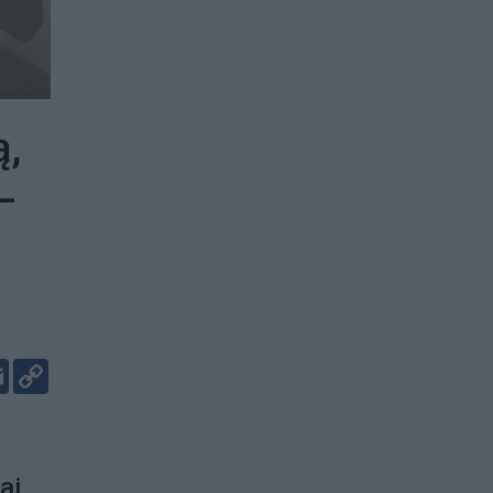
ą,
–
er
kedIn
Email
Copy
Link
ai