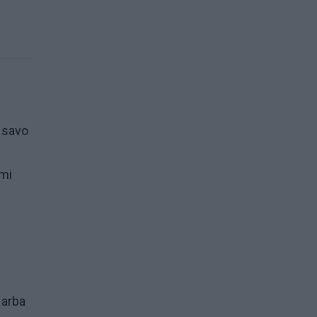
l savo
imi
 arba