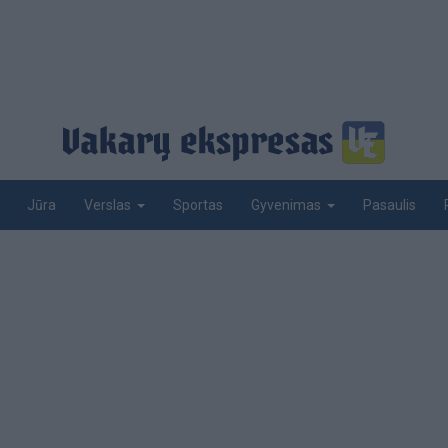
Jūra
Sportas
Pasaulis
Verslas
Gyvenimas