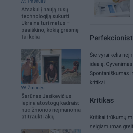
Pasaulis
Atsakui į naują rusų
technologiją sukurti
Ukraina turi metus –
paaiškino, kokią grėsmę
tai kelia
Perfekcionis
Šie vyrai kelia ne
idealą. Gyvenimas 
Spontaniškumas ir
kritikai.
Žmonės
Šarūnas Jasikevičius
Kritikas
lepina atostogų kadrais:
nuo žmonos neįmanoma
atitraukti akių
Kritikai trūkumų 
neigiamumas greitai