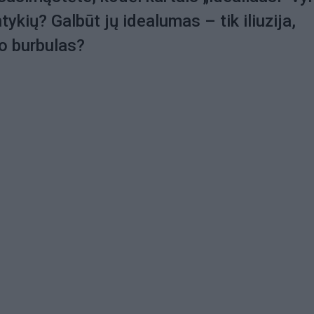
ykių? Galbūt jų idealumas – tik iliuzija,
o burbulas?