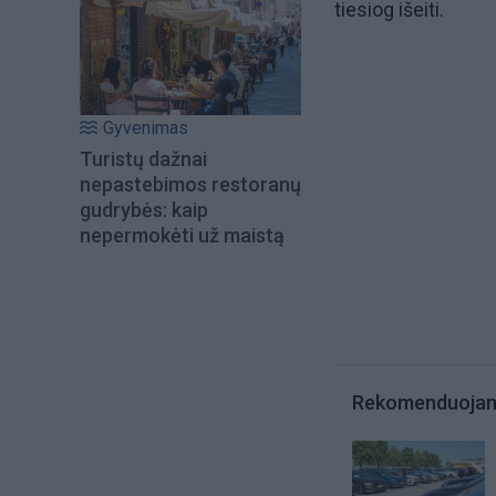
tiesiog išeiti.
Gyvenimas
Turistų dažnai
nepastebimos restoranų
gudrybės: kaip
nepermokėti už maistą
Rekomenduoja