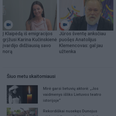
Į Klaipėdą iš emigracijos
Jūros šventę anksčiau
grįžusi Karina Kučinskienė
puošęs Anatolijus
įvardijo didžiausią savo
Klemencovas: gal jau
norą
užtenka
Šiuo metu skaitomiausi
Mirė garsi lietuvių aktorė: „Jos
vaidmenys išliks Lietuvos teatro
istorijoje“
Rekordiškai nusekęs Dunojus