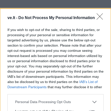
ve.lt -
Do Not Process My Personal Information
„Tokio tipo ir kiti vertikaliai pakylantys ir nusileidžiantys
If you wish to opt-out of the sale, sharing to third parties, or
orlaiviai yra numatyti naudoti miesto oro transporte,
processing of your personal or sensitive information for
targeted advertising by us, please use the below opt-out
todėl prieš pradedant funkcionuoti šiai sistemai, turi
section to confirm your selection. Please note that after your
būti atlikta daugybė eksperimentų.
opt-out request is processed you may continue seeing
interest-based ads based on personal information utilized by
Miesto oro transporto sistema siekia išspręsti
us or personal information disclosed to third parties prior to
problemą, su kuria labai dažnai susiduriame ir mes –
your opt-out. You may separately opt-out of the further
disclosure of your personal information by third parties on the
spūstys tankiai apgyvendintose vietovėse. Šioje
IAB’s list of downstream participants. This information may
sistemoje naudojamais orlaiviais yra siekiama atlikti
also be disclosed by us to third parties on the
IAB’s List of
keleivių ir krovinių pervežimus bei teikti skubios
Downstream Participants
that may further disclose it to other
third parties.
pagalbos paslaugas“, – sako gargždiškis.
Personal Data Processing Opt Outs
Pasitarnaus ir Lietuvoje