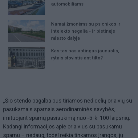
automobiliams
Namai žmonėms su psichikos ir
intelekto negalia - ir pietinėje
miesto dalyje
Kas tas paslaptingas jaunuolis,
rytais stovintis ant tilto?
„Šio stendo pagalba bus tiriamos nedidelių orlaivių su
pasukamais sparnais aerodinaminės savybės,
imituojant sparnų pasisukimą nuo -5 iki 100 laipsnių.
Kadangi informacijos apie orlaivius su pasukamu
sparnu – nedaug, todėl reikia tinkamos įrangos, jų