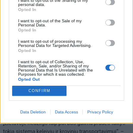
I want to opt-out of the Sharing of my
personal data.
Opted In
I want to opt-out of the Sale of my
Personal Data.
Opted In
I want to opt-out of processing my
Personal Data for Targeted Advertising.
Opted In
I want to opt-out of Collection, Use,
Retention, Sale, and/or Sharing of my
Personal Data that Is Unrelated with the
Purposes for which it was collected.
Opted Out
CONFIRM
Šio stendo pritaikymo galimybės pasauliniu mastu –
didelės. Studentas neatmeta galimybės, kad ateityje
tokią sistemą bus galima taikyti ir Lietuvoje.
Data Deletion
Data Access
Privacy Policy
„Lietuvoje neužilgo taip pat bus galima pradėti taikyti
tokią sistemą keleivių ir krovinių transportavimui“, –