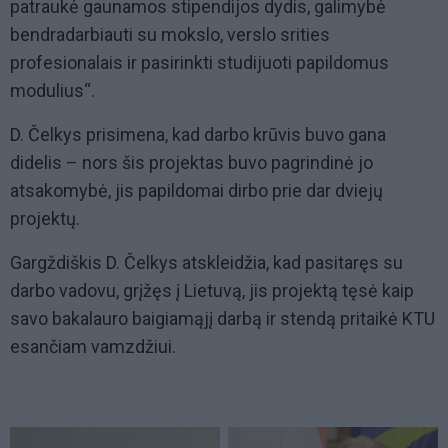
patraukė gaunamos stipendijos dydis, galimybė
bendradarbiauti su mokslo, verslo srities
profesionalais ir pasirinkti studijuoti papildomus
modulius“.
D. Čelkys prisimena, kad darbo krūvis buvo gana
didelis – nors šis projektas buvo pagrindinė jo
atsakomybė, jis papildomai dirbo prie dar dviejų
projektų.
Gargždiškis D. Čelkys atskleidžia, kad pasitaręs su
darbo vadovu, grįžęs į Lietuvą, jis projektą tęsė kaip
savo bakalauro baigiamąjį darbą ir stendą pritaikė KTU
esančiam vamzdžiui.