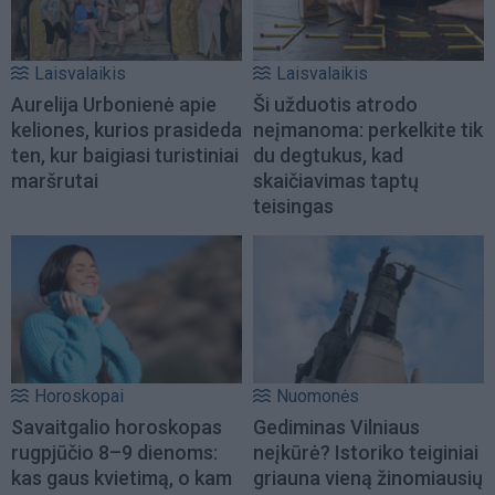
Laisvalaikis
Laisvalaikis
Aurelija Urbonienė apie
Ši užduotis atrodo
keliones, kurios prasideda
neįmanoma: perkelkite tik
ten, kur baigiasi turistiniai
du degtukus, kad
maršrutai
skaičiavimas taptų
teisingas
Horoskopai
Nuomonės
Savaitgalio horoskopas
Gediminas Vilniaus
rugpjūčio 8–9 dienoms:
neįkūrė? Istoriko teiginiai
kas gaus kvietimą, o kam
griauna vieną žinomiausių