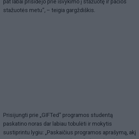
pat labai prisidėjo prie išvykimo į stažuotę ir pačios
stažuotės metu“, – teigia gargždiškis.
Prisijungti prie „GIFTed“ programos studentą
paskatino noras dar labiau tobulėti ir mokytis
sustiprintu lygiu: „Paskaičius programos aprašymą, akį