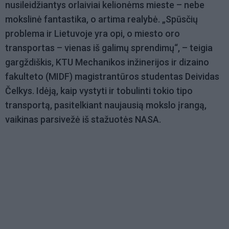
nusileidžiantys orlaiviai kelionėms mieste – nebe
mokslinė fantastika, o artima realybė. „Spūsčių
problema ir Lietuvoje yra opi, o miesto oro
transportas – vienas iš galimų sprendimų“, – teigia
gargždiškis, KTU Mechanikos inžinerijos ir dizaino
fakulteto (MIDF) magistrantūros studentas Deividas
Čelkys. Idėją, kaip vystyti ir tobulinti tokio tipo
transportą, pasitelkiant naujausią mokslo įrangą,
vaikinas parsivežė iš stažuotės NASA.