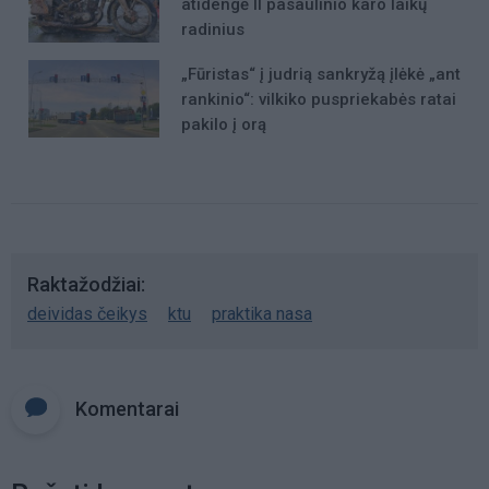
atidengė II pasaulinio karo laikų
radinius
„Fūristas“ į judrią sankryžą įlėkė „ant
rankinio“: vilkiko puspriekabės ratai
pakilo į orą
Raktažodžiai
deividas čeikys
ktu
praktika nasa
Komentarai