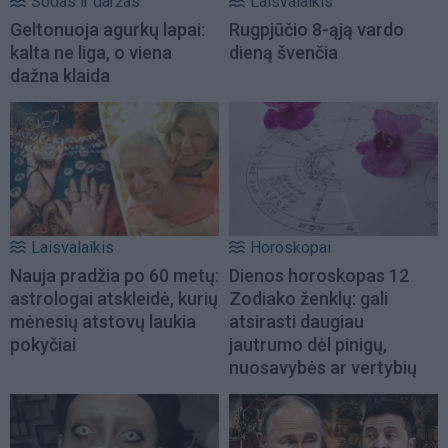
Sodas ir daržas
Laisvalaikis
Geltonuoja agurkų lapai:
Rugpjūčio 8-ąją vardo
kalta ne liga, o viena
dieną švenčia
dažna klaida
Laisvalaikis
Horoskopai
Nauja pradžia po 60 metų:
Dienos horoskopas 12
astrologai atskleidė, kurių
Zodiako ženklų: gali
mėnesių atstovų laukia
atsirasti daugiau
pokyčiai
jautrumo dėl pinigų,
nuosavybės ar vertybių