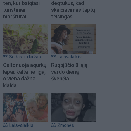
ten, kur baigiasi
degtukus, kad
turistiniai
skaičiavimas taptų
maršrutai
teisingas
Sodas ir daržas
Laisvalaikis
Geltonuoja agurkų
Rugpjūčio 8-ąją
lapai: kalta ne liga,
vardo dieną
o viena dažna
švenčia
klaida
Laisvalaikis
Žmonės