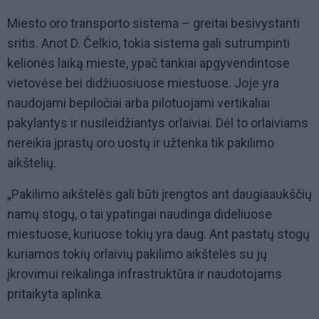
Miesto oro transporto sistema – greitai besivystanti
sritis. Anot D. Čelkio, tokia sistema gali sutrumpinti
kelionės laiką mieste, ypač tankiai apgyvendintose
vietovėse bei didžiuosiuose miestuose. Joje yra
naudojami bepiločiai arba pilotuojami vertikaliai
pakylantys ir nusileidžiantys orlaiviai. Dėl to orlaiviams
nereikia įprastų oro uostų ir užtenka tik pakilimo
aikštelių.
„Pakilimo aikštelės gali būti įrengtos ant daugiaaukščių
namų stogų, o tai ypatingai naudinga dideliuose
miestuose, kuriuose tokių yra daug. Ant pastatų stogų
kuriamos tokių orlaivių pakilimo aikštelės su jų
įkrovimui reikalinga infrastruktūra ir naudotojams
pritaikyta aplinka.