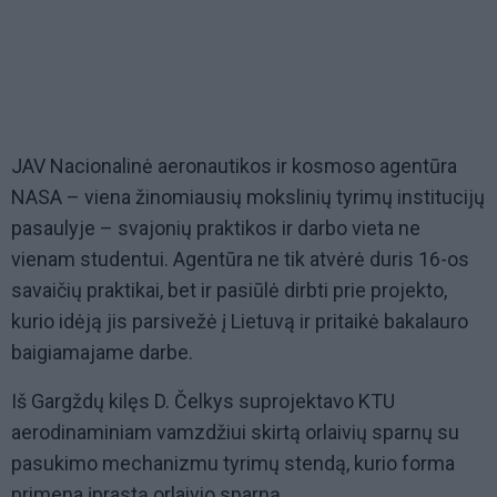
JAV Nacionalinė aeronautikos ir kosmoso agentūra
NASA – viena žinomiausių mokslinių tyrimų institucijų
pasaulyje – svajonių praktikos ir darbo vieta ne
vienam studentui. Agentūra ne tik atvėrė duris 16-os
savaičių praktikai, bet ir pasiūlė dirbti prie projekto,
kurio idėją jis parsivežė į Lietuvą ir pritaikė bakalauro
baigiamajame darbe.
Iš Gargždų kilęs D. Čelkys suprojektavo KTU
aerodinaminiam vamzdžiui skirtą orlaivių sparnų su
pasukimo mechanizmu tyrimų stendą, kurio forma
primena įprastą orlaivio sparną.