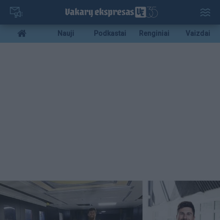
Pereiti
į
pagrindinį
Mobile
Nauji
Podkastai
Renginiai
Vaizdai
turinį
menu
bottom