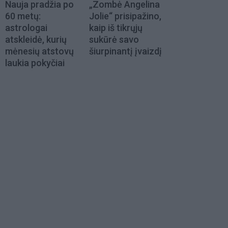
Nauja pradžia po
„Zombė Angelina
60 metų:
Jolie“ prisipažino,
astrologai
kaip iš tikrųjų
atskleidė, kurių
sukūrė savo
mėnesių atstovų
šiurpinantį įvaizdį
laukia pokyčiai