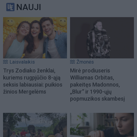
NAUJI
Laisvalaikis
Žmonės
Trys Zodiako ženklai,
Mirė prodiuseris
kuriems rugpjūčio 8-ąją
Williamas Orbitas,
seksis labiausiai: puikios
pakeitęs Madonnos,
žinios Mergelėms
„Blur“ ir 1990-ųjų
popmuzikos skambesį