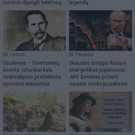
norėsis išjungti telefoną
legendų
Lietuva
Pasaulis
Užulėnyje – Smetoninių
Skaudus smūgis Rusijos
šventė: istorikai kels
energetikos pajamoms:
neatsakytus prezidento
JAV Senatas pritarė
epochos klausimus
naujam sankcijų paketui