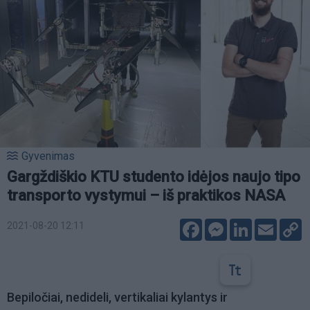
Gyvenimas
Gargždiškio KTU studento idėjos naujo tipo
transporto vystymui – iš praktikos NASA
Facebook
Messenger
LinkedIn
Email
C
2021-08-20 12:11
L
Bepiločiai, nedideli, vertikaliai kylantys ir