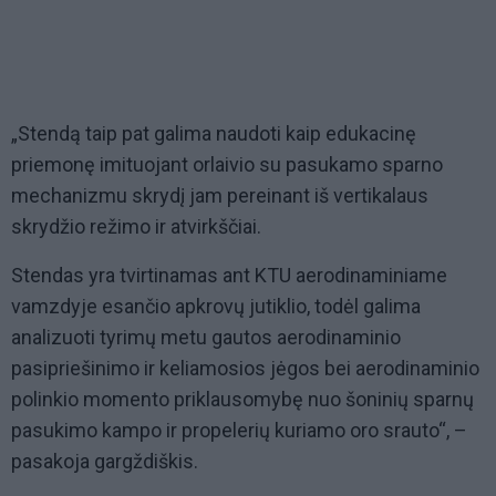
„Stendą taip pat galima naudoti kaip edukacinę
priemonę imituojant orlaivio su pasukamo sparno
mechanizmu skrydį jam pereinant iš vertikalaus
skrydžio režimo ir atvirkščiai.
Stendas yra tvirtinamas ant KTU aerodinaminiame
vamzdyje esančio apkrovų jutiklio, todėl galima
analizuoti tyrimų metu gautos aerodinaminio
pasipriešinimo ir keliamosios jėgos bei aerodinaminio
polinkio momento priklausomybę nuo šoninių sparnų
pasukimo kampo ir propelerių kuriamo oro srauto“, –
pasakoja gargždiškis.