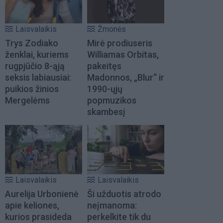
Laisvalaikis
Žmonės
Trys Zodiako
Mirė prodiuseris
ženklai, kuriems
Williamas Orbitas,
rugpjūčio 8-ąją
pakeitęs
seksis labiausiai:
Madonnos, „Blur“ ir
puikios žinios
1990-ųjų
Mergelėms
popmuzikos
skambesį
Laisvalaikis
Laisvalaikis
Aurelija Urbonienė
Ši užduotis atrodo
apie keliones,
neįmanoma:
kurios prasideda
perkelkite tik du