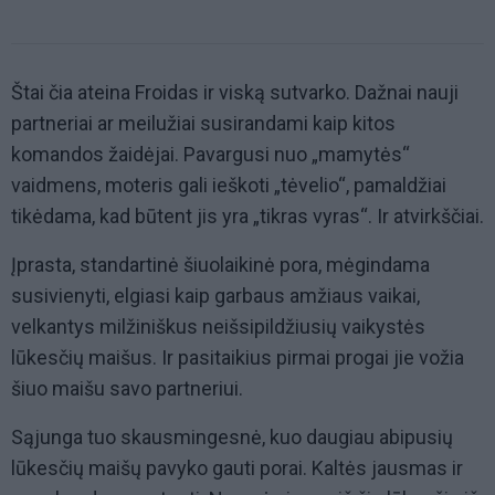
Štai čia ateina Froidas ir viską sutvarko. Dažnai nauji
partneriai ar meilužiai susirandami kaip kitos
komandos žaidėjai. Pavargusi nuo „mamytės“
vaidmens, moteris gali ieškoti „tėvelio“, pamaldžiai
tikėdama, kad būtent jis yra „tikras vyras“. Ir atvirkščiai.
Įprasta, standartinė šiuolaikinė pora, mėgindama
susivienyti, elgiasi kaip garbaus amžiaus vaikai,
velkantys milžiniškus neišsipildžiusių vaikystės
lūkesčių maišus. Ir pasitaikius pirmai progai jie vožia
šiuo maišu savo partneriui.
Sąjunga tuo skausmingesnė, kuo daugiau abipusių
lūkesčių maišų pavyko gauti porai. Kaltės jausmas ir