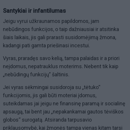
Santykiai ir infantilumas
Jeigu vyrui užkraunamos papildomos, jam
nebūdingos funkcijos, o taip dažniausiai ir atsitinka
šiais laikais, jis gali prarasti susidomėjimą žmona,
kadangi pati gamta priešinasi incestui.
Vyras, praradęs savo kelią, tampa palaidas ir a priori
neįdomus, nepatrauklus moterims. Nebent tik kaip
„nebūdingų funkcijų” šaltinis.
Jei vyras sėkmingai susidoroja su „tėtuko“
funkcijomis, jis gali būti moteriai įdomus,
suteikdamas jai jeigu ne finansinę paramą ir socialinę
apsaugą, tai bent jau „nepakankamai gautos tėviškos
globos“ surogatą. Atsiranda tarpusavio
priklausomybė, kai žmonės tampa vienas kitam tarsi