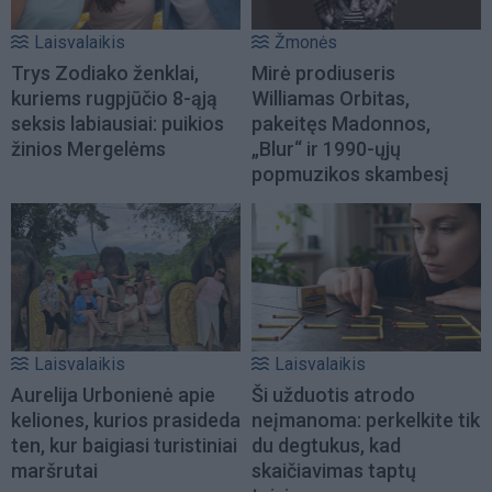
Laisvalaikis
Žmonės
Trys Zodiako ženklai,
Mirė prodiuseris
kuriems rugpjūčio 8-ąją
Williamas Orbitas,
seksis labiausiai: puikios
pakeitęs Madonnos,
žinios Mergelėms
„Blur“ ir 1990-ųjų
popmuzikos skambesį
Laisvalaikis
Laisvalaikis
Aurelija Urbonienė apie
Ši užduotis atrodo
keliones, kurios prasideda
neįmanoma: perkelkite tik
ten, kur baigiasi turistiniai
du degtukus, kad
maršrutai
skaičiavimas taptų