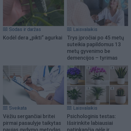
Sodas ir daržas
Laisvalaikis
Kodėl dera „pikti“ agurkai
Trys įpročiai po 45 metų
suteikia papildomus 13
metų gyvenimo be
demencijos – tyrimas
Sveikata
Laisvalaikis
Vėžiu sergančiai britei
Psichologinis testas:
pirmai pasaulyje taikytas
Išsirinkite labiausiai
naujas gydymo metodas
patinkančią gėlę ir