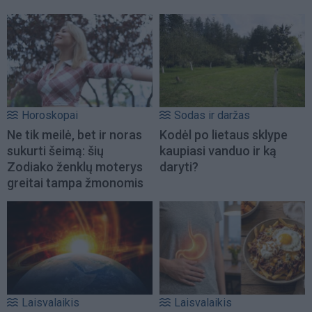
Horoskopai
Sodas ir daržas
Ne tik meilė, bet ir noras
Kodėl po lietaus sklype
sukurti šeimą: šių
kaupiasi vanduo ir ką
Zodiako ženklų moterys
daryti?
greitai tampa žmonomis
Laisvalaikis
Laisvalaikis