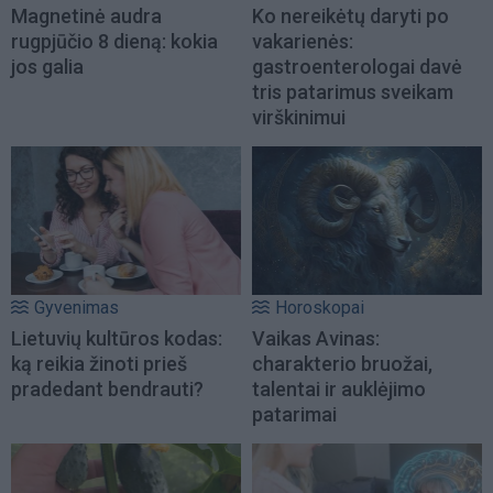
Magnetinė audra
Ko nereikėtų daryti po
rugpjūčio 8 dieną: kokia
vakarienės:
jos galia
gastroenterologai davė
tris patarimus sveikam
virškinimui
Gyvenimas
Horoskopai
Lietuvių kultūros kodas:
Vaikas Avinas:
ką reikia žinoti prieš
charakterio bruožai,
pradedant bendrauti?
talentai ir auklėjimo
patarimai