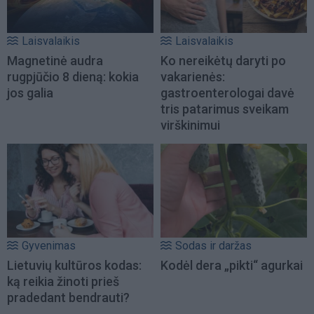
Laisvalaikis
Laisvalaikis
Magnetinė audra
Ko nereikėtų daryti po
rugpjūčio 8 dieną: kokia
vakarienės:
jos galia
gastroenterologai davė
tris patarimus sveikam
virškinimui
Gyvenimas
Sodas ir daržas
Lietuvių kultūros kodas:
Kodėl dera „pikti“ agurkai
ką reikia žinoti prieš
pradedant bendrauti?