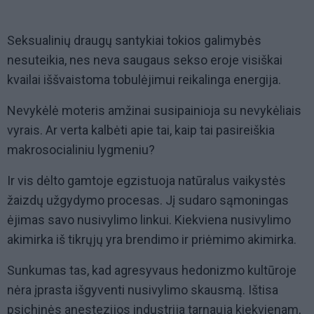
Seksualinių draugų santykiai tokios galimybės
nesuteikia, nes neva saugaus sekso eroje visiškai
kvailai iššvaistoma tobulėjimui reikalinga energija.
Nevykėlė moteris amžinai susipainioja su nevykėliais
vyrais. Ar verta kalbėti apie tai, kaip tai pasireiškia
makrosocialiniu lygmeniu?
Ir vis dėlto gamtoje egzistuoja natūralus vaikystės
žaizdų užgydymo procesas. Jį sudaro sąmoningas
ėjimas savo nusivylimo linkui. Kiekviena nusivylimo
akimirka iš tikrųjų yra brendimo ir priėmimo akimirka.
Sunkumas tas, kad agresyvaus hedonizmo kultūroje
nėra įprasta išgyventi nusivylimo skausmą. Ištisa
psichinės anestezijos industrija tarnauja kiekvienam,