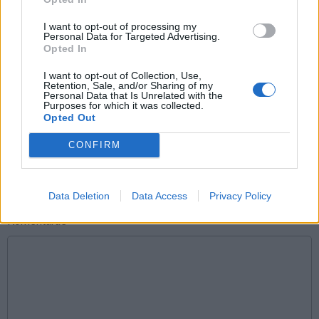
santykiai
psichologija
asmenybės psichologija
I want to opt-out of processing my
Personal Data for Targeted Advertising.
Opted In
Komentarai
I want to opt-out of Collection, Use,
Retention, Sale, and/or Sharing of my
Personal Data that Is Unrelated with the
Purposes for which it was collected.
Opted Out
Rašyti komentarą
CONFIRM
Jūsų vardas
Data Deletion
Data Access
Privacy Policy
Komentaras