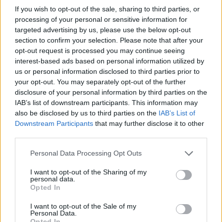
Šiuo metu skaitomiausi
If you wish to opt-out of the sale, sharing to third parties, or
processing of your personal or sensitive information for
targeted advertising by us, please use the below opt-out
Rekordiškai nusekęs Dunojus
section to confirm your selection. Please note that after your
atidengė II pasaulinio karo laikų
opt-out request is processed you may continue seeing
radinius
interest-based ads based on personal information utilized by
us or personal information disclosed to third parties prior to
Mirė garsi lietuvių aktorė: „Jos
your opt-out. You may separately opt-out of the further
vaidmenys išliks Lietuvos teatro
disclosure of your personal information by third parties on the
istorijoje“
IAB’s list of downstream participants. This information may
also be disclosed by us to third parties on the
IAB’s List of
„Fūristas“ į judrią sankryžą įlėkė „ant
Downstream Participants
that may further disclose it to other
rankinio“: vilkiko puspriekabės ratai
third parties.
pakilo į orą
Personal Data Processing Opt Outs
I want to opt-out of the Sharing of my
personal data.
Opted In
I want to opt-out of the Sale of my
Raktažodžiai
Personal Data.
Opted In