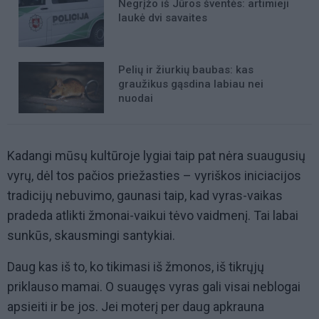
Negrįžo iš Jūros šventės: artimieji
laukė dvi savaites
Pelių ir žiurkių baubas: kas
graužikus gąsdina labiau nei
nuodai
Kadangi mūsų kultūroje lygiai taip pat nėra suaugusių
vyrų, dėl tos pačios priežasties – vyriškos iniciacijos
tradicijų nebuvimo, gaunasi taip, kad vyras-vaikas
pradeda atlikti žmonai-vaikui tėvo vaidmenį. Tai labai
sunkūs, skausmingi santykiai.
Daug kas iš to, ko tikimasi iš žmonos, iš tikrųjų
priklauso mamai. O suaugęs vyras gali visai neblogai
apsieiti ir be jos. Jei moterį per daug apkrauna