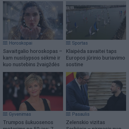
Horoskopai
Sportas
Savaitgalio horoskopas –
Klaipėda savaitei taps
kam nusišypsos sėkmė ir
Europos jūrinio buriavimo
kuo nustebins žvaigždės
sostine
Gyvenimas
Pasaulis
Trumpos šukuosenos
Zelenskio vizitas
moterims po 50-ies: 7
Serbijoje – pirmasis nuo