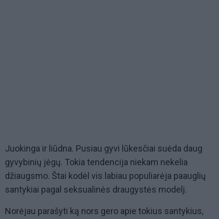
Juokinga ir liūdna. Pusiau gyvi lūkesčiai suėda daug
gyvybinių jėgų. Tokia tendencija niekam nekelia
džiaugsmo. Štai kodėl vis labiau populiarėja paauglių
santykiai pagal seksualinės draugystės modelį.
Norėjau parašyti ką nors gero apie tokius santykius,