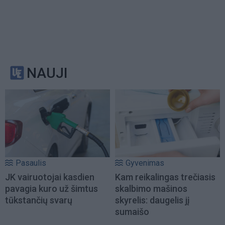
NAUJI
Pasaulis
Gyvenimas
JK vairuotojai kasdien
Kam reikalingas trečiasis
pavagia kuro už šimtus
skalbimo mašinos
tūkstančių svarų
skyrelis: daugelis jį
sumaišo