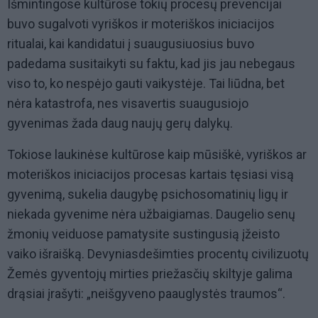
Išmintingose kultūrose tokių procesų prevencijai
buvo sugalvoti vyriškos ir moteriškos iniciacijos
ritualai, kai kandidatui į suaugusiuosius buvo
padedama susitaikyti su faktu, kad jis jau nebegaus
viso to, ko nespėjo gauti vaikystėje. Tai liūdna, bet
nėra katastrofa, nes visavertis suaugusiojo
gyvenimas žada daug naujų gerų dalykų.
Tokiose laukinėse kultūrose kaip mūsiškė, vyriškos ar
moteriškos iniciacijos procesas kartais tęsiasi visą
gyvenimą, sukelia daugybę psichosomatinių ligų ir
niekada gyvenime nėra užbaigiamas. Daugelio senų
žmonių veiduose pamatysite sustingusią įžeisto
vaiko išraišką. Devyniasdešimties procentų civilizuotų
Žemės gyventojų mirties priežasčių skiltyje galima
drąsiai įrašyti: „neišgyveno paauglystės traumos“.