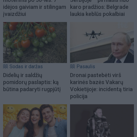
idėjos gaiviam ir stilingam
karo pradžios: Belgrade
įvaizdžiui
laukia keblūs pokalbiai
Sodas ir daržas
Pasaulis
Didelių ir saldžių
Dronai pastebėti virš
pomidorų paslaptis: ką
karinės bazės Vakarų
būtina padaryti rugpjūtį
Vokietijoje: incidentą tiria
policija