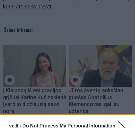
kuris atsisako bręsti.
Į Klaipėdą iš emigracijos
Jūros šventę anksčiau
grįžusi Karina Kučinskienė
puošęs Anatolijus
įvardijo didžiausią savo
Klemencovas: gal jau
norą
užtenka
ve.lt -
Do Not Process My Personal Information