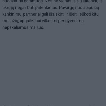
nuoskauda garantuoti. Nes nė vienas iš šių lūkesčių iš
tikrųjų negali būti patenkintas. Pavargę nuo abipusių
kankinimų, partneriai gali išsiskirti ir išeiti ieškoti kitų
meilužių, apgailėtinai vilkdami per gyvenimą
nepakeliamus maišus.