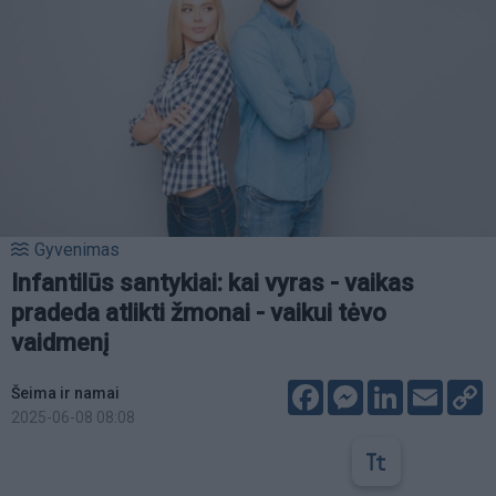
Gyvenimas
Infantilūs santykiai: kai vyras - vaikas
pradeda atlikti žmonai - vaikui tėvo
vaidmenį
Facebook
Messenger
LinkedIn
Email
C
Šeima ir namai
L
2025-06-08 08:08