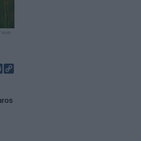
 nuotr.
er
kedIn
Email
Copy
Link
aros