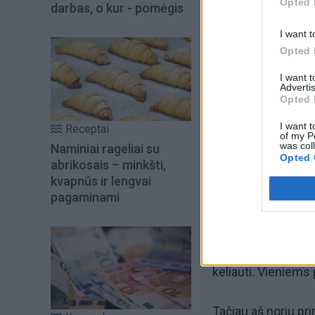
Opted 
darbas, o kur - pomėgis
I want t
Opted 
Šiuo metu skait
I want 
Advertis
Opted 
I want t
Receptai
of my P
was col
Naminiai rageliai su
Opted 
abrikosais – minkšti,
kvapnūs ir lengvai
pagaminami
Taigi, norėdami maty
keliauti. Vieniems 
Tačiau aš noriu pri