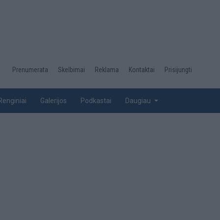
Desktop
Prenumerata
Skelbimai
Reklama
Kontaktai
Prisijungti
menu
top
Renginiai
Galerijos
Podkastai
Daugiau