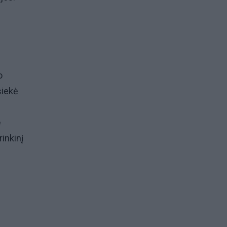
.
o
siekė
e
ė
rinkinį