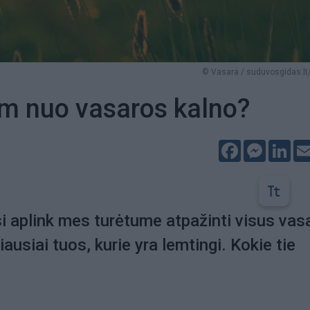
© Vasara / suduvosgidas.lt/
m nuo vasaros kalno?
Facebook
Messeng
Lin
 aplink mes turėtume atpažinti visus vas
iausiai tuos, kurie yra lemtingi. Kokie tie