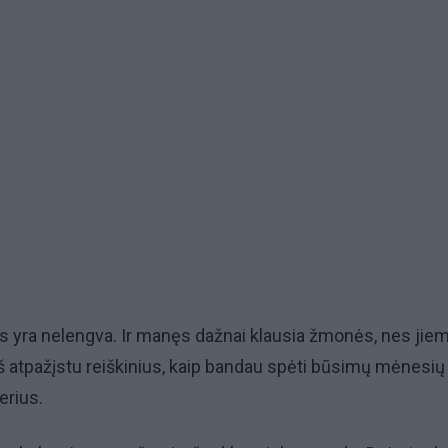
s yra nelengva. Ir manęs dažnai klausia žmonės, nes jie
aš atpažįstu reiškinius, kaip bandau spėti būsimų mėnesių 
erius.