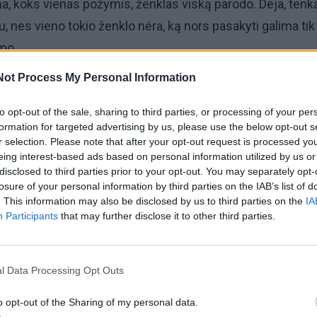
a, koks vienas požymis, ženklas viską parodo. Deja, tenk
, nes vieno tokio ženklo nėra, ką nors pasakyti galima tik 
mo.
Not Process My Personal Information
a akivaizdi - net to kalno nereikia, kad viską matytume. T
tome... visai nedaug. Pasaulis yra daug platesnis, o vis
to opt-out of the sale, sharing to third parties, or processing of your per
formation for targeted advertising by us, please use the below opt-out s
ri dėl paprastos priežasties: gamtoje valstybių sienų nėra
r selection. Please note that after your opt-out request is processed y
eing interest-based ads based on personal information utilized by us or
disclosed to third parties prior to your opt-out. You may separately opt-
losure of your personal information by third parties on the IAB’s list of
. This information may also be disclosed by us to third parties on the
IA
Participants
that may further disclose it to other third parties.
l Data Processing Opt Outs
o opt-out of the Sharing of my personal data.