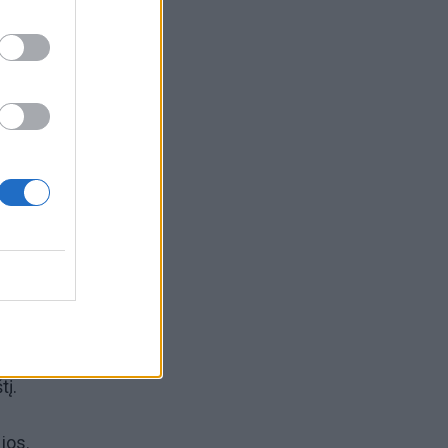
 jos
 bet ir
tį.
jos.