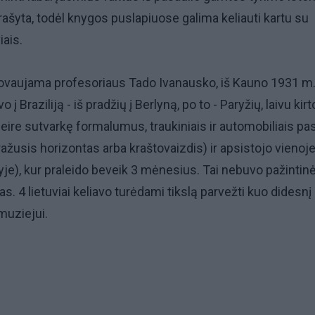
prašyta, todėl knygos puslapiuose galima keliauti kartu su
iais.
dovaujama profesoriaus Tado Ivanausko, iš Kauno 1931 m
o į Braziliją - iš pradžių į Berlyną, po to - Paryžių, laivu kirt
neire sutvarkę formalumus, traukiniais ir automobiliais pa
ražusis horizontas arba kraštovaizdis) ir apsistojo vienoj
kyje), kur praleido beveik 3 mėnesius. Tai nebuvo pažintin
as. 4 lietuviai keliavo turėdami tikslą parvežti kuo didesnį 
muziejui.