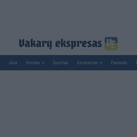
Jūra
Sportas
Pasaulis
Verslas
Gyvenimas