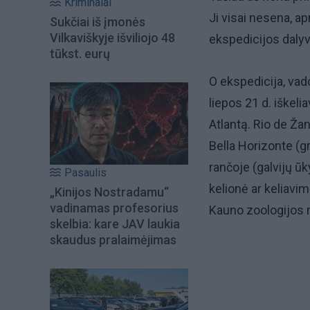
Kriminalai
Ji visai nesena, a
Sukčiai iš įmonės
Vilkaviškyje išviliojo 48
ekspedicijos dalyv
tūkst. eurų
O ekspedicija, va
liepos 21 d. iškeliav
Atlantą. Rio de Ža
Bella Horizonte (g
rančoje (galvijų ū
Pasaulis
kelionė ar keliavim
„Kinijos Nostradamu“
vadinamas profesorius
Kauno zoologijos 
skelbia: kare JAV laukia
skaudus pralaimėjimas