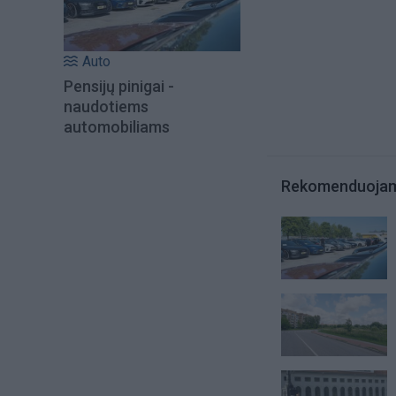
Auto
Pensijų pinigai -
naudotiems
automobiliams
Rekomenduoja