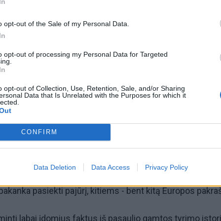
In
o opt-out of the Sale of my Personal Data.
In
omiausi
to opt-out of processing my Personal Data for Targeted
ing.
Aiškiaregės pranašystė: numatė katastrofišką karo
In
pabaigą Ukrainoje
o opt-out of Collection, Use, Retention, Sale, and/or Sharing
ersonal Data that Is Unrelated with the Purposes for which it
lected.
Kraupi avarija prie Vilniaus atėmė tris brangiausius
Out
žmones: pranešė, kaip bus atsisveikinama su mergaite,
CONFIRM
mama ir močiute
Data Deletion
Data Access
Privacy Policy
ti kuo daugiau ir pažinti viską, turime ne tik kopti į kalną,
pakanka pasiekti pajūrį, kitiems - bent kitą Europos pakraš
minti labai įdomius faktus iš pasaulio gamtos tyrimo istori