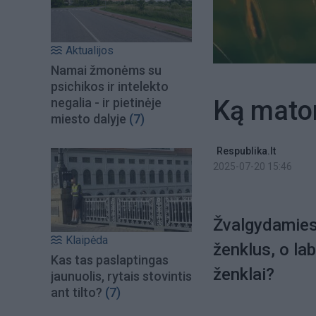
Aktualijos
Namai žmonėms su
psichikos ir intelekto
Ką mato
negalia - ir pietinėje
miesto dalyje
(7)
Respublika.lt
2025-07-20 15:46
Žvalgydamiesi
Klaipėda
ženklus, o lab
Kas tas paslaptingas
ženklai?
jaunuolis, rytais stovintis
ant tilto?
(7)