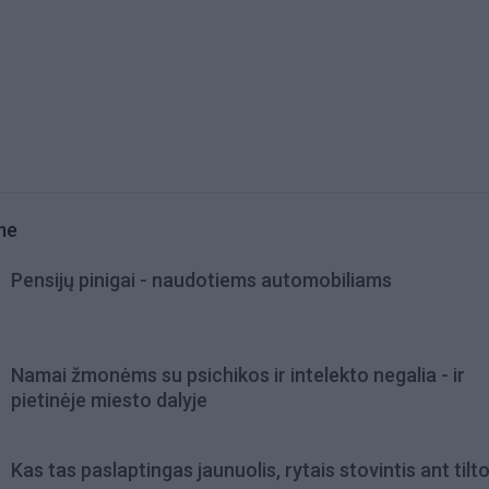
me
Pensijų pinigai - naudotiems automobiliams
Namai žmonėms su psichikos ir intelekto negalia - ir
pietinėje miesto dalyje
Kas tas paslaptingas jaunuolis, rytais stovintis ant tilt