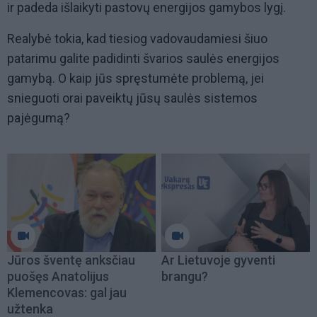
ir padeda išlaikyti pastovų energijos gamybos lygį.
Realybė tokia, kad tiesiog vadovaudamiesi šiuo
patarimu galite padidinti švarios saulės energijos
gamybą. O kaip jūs spręstumėte problemą, jei
snieguoti orai paveiktų jūsų saulės sistemos
pajėgumą?
Jūros šventę anksčiau
Ar Lietuvoje gyventi
puošęs Anatolijus
brangu?
Klemencovas: gal jau
užtenka