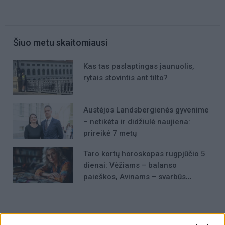
Šiuo metu skaitomiausi
Kas tas paslaptingas jaunuolis,
rytais stovintis ant tilto?
Austėjos Landsbergienės gyvenime
– netikėta ir didžiulė naujiena:
prireikė 7 metų
Taro kortų horoskopas rugpjūčio 5
dienai: Vėžiams – balanso
paieškos, Avinams – svarbūs
patarimai