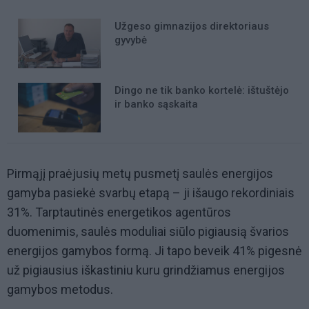
Užgeso gimnazijos direktoriaus
gyvybė
Dingo ne tik banko kortelė: ištuštėjo
ir banko sąskaita
Pirmąjį praėjusių metų pusmetį saulės energijos
gamyba pasiekė svarbų etapą – ji išaugo rekordiniais
31%. Tarptautinės energetikos agentūros
duomenimis, saulės moduliai siūlo pigiausią švarios
energijos gamybos formą. Ji tapo beveik 41% pigesnė
už pigiausius iškastiniu kuru grindžiamus energijos
gamybos metodus.