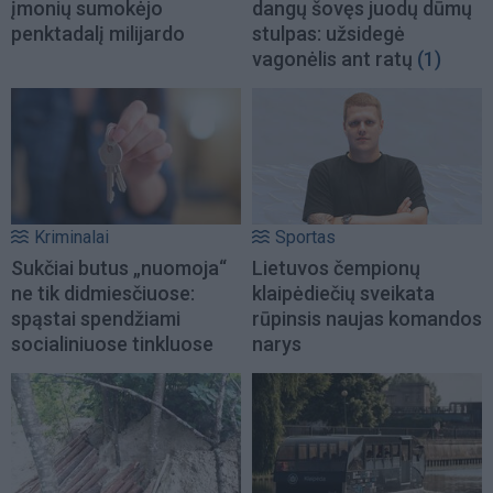
įmonių sumokėjo
dangų šovęs juodų dūmų
penktadalį milijardo
stulpas: užsidegė
vagonėlis ant ratų
(1)
Kriminalai
Sportas
Sukčiai butus „nuomoja“
Lietuvos čempionų
ne tik didmiesčiuose:
klaipėdiečių sveikata
spąstai spendžiami
rūpinsis naujas komandos
socialiniuose tinkluose
narys