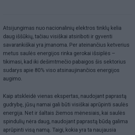
Atsijungimas nuo nacionalinių elektros tinklų kelia
daug iššūkių, tačiau visiškai atsiriboti ir gyventi
savarankiškai yra įmanoma. Per ateinančius ketverius
metus saulės energijos rinka gerokai išsiplės –
tikimasi, kad iki dešimtmečio pabaigos šis sektorius
sudarys apie 80% viso atsinaujinančios energijos
augimo.
Kaip atskleidė vienas ekspertas, naudojant paprastą
gudrybę, jūsų namai gali būti visiškai aprūpinti saulės
energija. Net ir šaltais žiemos mėnesiais, kai saulės
spindulių nėra daug, naudojant paprastą būdą galima
aprūpinti visą namą. Taigi, kokia yra ta naujausia