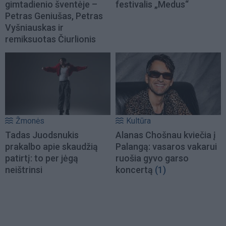
gimtadienio šventėje –
festivalis „Medus“
Petras Geniušas, Petras
Vyšniauskas ir
remiksuotas Čiurlionis
Žmonės
Kultūra
Tadas Juodsnukis
Alanas Chošnau kviečia į
prakalbo apie skaudžią
Palangą: vasaros vakarui
patirtį: to per jėgą
ruošia gyvo garso
neištrinsi
koncertą
(1)