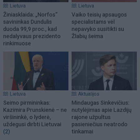
Lietuva
Lietuva
Žiniasklaida: „Norfos“
Vaiko teisių apsaugos
savininkas Dundulis
specialistams vėl
duoda 99,9 proc., kad
nepavyko susitikti su
nedalyvaus prezidento
Žlabių šeima
rinkimuose
Lietuva
Aktualijos
Seimo pirmininkas:
Mindaugas Sinkevičius:
Kazimira Prunskienė – ne
nutylėjimas apie Lazdijų
viršininkė, o lyderė,
rajone užpultus
uždegusi dirbti Lietuvai
pasieniečius neatrodo
(2)
tinkamai