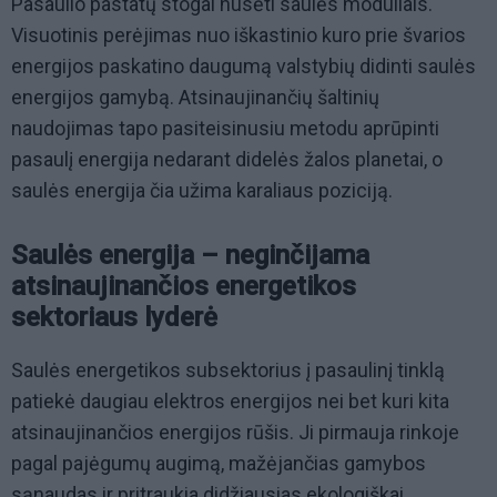
Pasaulio pastatų stogai nusėti saulės moduliais.
Visuotinis perėjimas nuo iškastinio kuro prie švarios
energijos paskatino daugumą valstybių didinti saulės
energijos gamybą. Atsinaujinančių šaltinių
naudojimas tapo pasiteisinusiu metodu aprūpinti
pasaulį energija nedarant didelės žalos planetai, o
saulės energija čia užima karaliaus poziciją.
Saulės energija – neginčijama
atsinaujinančios energetikos
sektoriaus lyderė
Saulės energetikos subsektorius į pasaulinį tinklą
patiekė daugiau elektros energijos nei bet kuri kita
atsinaujinančios energijos rūšis. Ji pirmauja rinkoje
pagal pajėgumų augimą, mažėjančias gamybos
sąnaudas ir pritraukia didžiausias ekologiškai