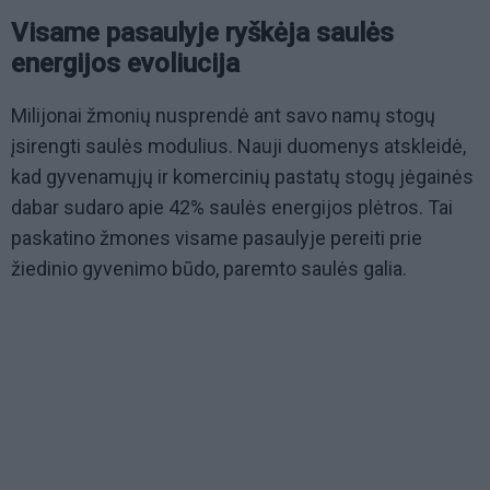
Visame pasaulyje ryškėja saulės
energijos evoliucija
Milijonai žmonių nusprendė ant savo namų stogų
įsirengti saulės modulius. Nauji duomenys atskleidė,
kad gyvenamųjų ir komercinių pastatų stogų jėgainės
dabar sudaro apie 42% saulės energijos plėtros. Tai
paskatino žmones visame pasaulyje pereiti prie
žiedinio gyvenimo būdo, paremto saulės galia.