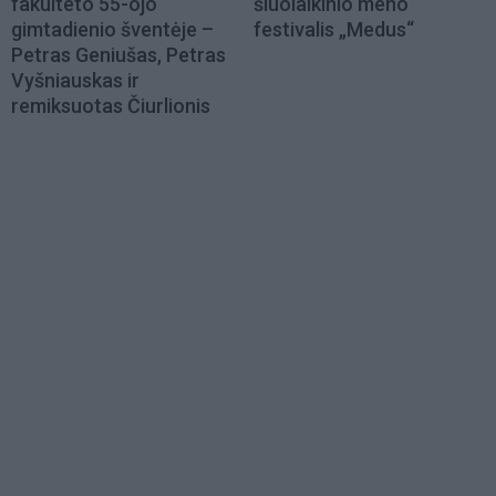
fakulteto 55-ojo
šiuolaikinio meno
gimtadienio šventėje –
festivalis „Medus“
Petras Geniušas, Petras
Vyšniauskas ir
remiksuotas Čiurlionis
Load
More