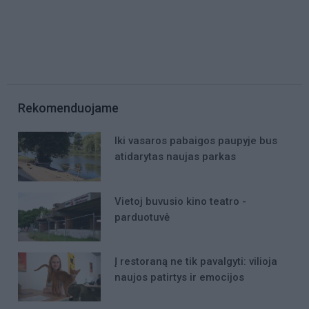
Rekomenduojame
Iki vasaros pabaigos paupyje bus
atidarytas naujas parkas
Vietoj buvusio kino teatro -
parduotuvė
Į restoraną ne tik pavalgyti: vilioja
naujos patirtys ir emocijos