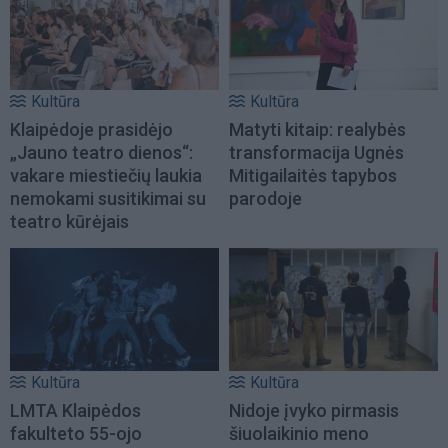
Kultūra
Kultūra
Klaipėdoje prasidėjo
Matyti kitaip: realybės
„Jauno teatro dienos“:
transformacija Ugnės
vakare miestiečių laukia
Mitigailaitės tapybos
nemokami susitikimai su
parodoje
teatro kūrėjais
Kultūra
Kultūra
LMTA Klaipėdos
Nidoje įvyko pirmasis
fakulteto 55-ojo
šiuolaikinio meno