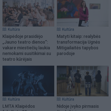
Kultūra
Kultūra
Klaipėdoje prasidėjo
Matyti kitaip: realybės
„Jauno teatro dienos“:
transformacija Ugnės
vakare miestiečių laukia
Mitigailaitės tapybos
nemokami susitikimai su
parodoje
teatro kūrėjais
Kultūra
Kultūra
LMTA Klaipėdos
Nidoje įvyko pirmasis