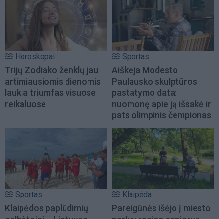
Horoskopai
Sportas
Trijų Zodiako ženklų jau
Aiškėja Modesto
artimiausiomis dienomis
Paulausko skulptūros
laukia triumfas visuose
pastatymo data:
reikaluose
nuomonę apie ją išsakė ir
pats olimpinis čempionas
Sportas
Klaipėda
Klaipėdos paplūdimių
Pareigūnės išėjo į miesto