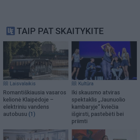
TAIP PAT SKAITYKITE
Laisvalaikis
Kultūra
Romantiškiausia vasaros
Iki skausmo atviras
kelionė Klaipėdoje –
spektaklis „Jaunuolio
elektriniu vandens
kambaryje“ kviečia
autobusu
(1)
išgirsti, pastebėti bei
priimti