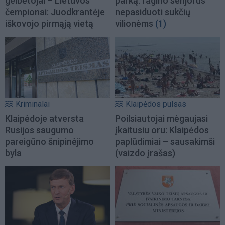
gelbėtojai – Lietuvos
parką: ragino senjorus
čempionai: Juodkrantėje
nepasiduoti sukčių
iškovojo pirmąją vietą
vilionėms
(1)
Kriminalai
Klaipėdos pulsas
Klaipėdoje atversta
Poilsiautojai mėgaujasi
Rusijos saugumo
įkaitusiu oru: Klaipėdos
pareigūno šnipinėjimo
paplūdimiai – sausakimši
byla
(vaizdo įrašas)