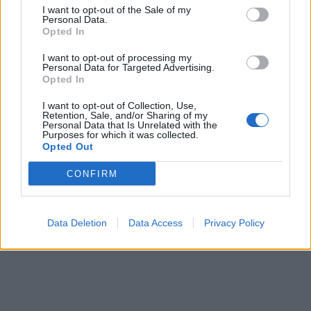
I want to opt-out of the Sale of my
Personal Data.
Opted In
I want to opt-out of processing my
Personal Data for Targeted Advertising.
This site is protected by
Opted In
Sutinku su
taisyklėmis
reCAPTCHA and the Google
I want to opt-out of Collection, Use,
Privacy Policy
and
Terms of
Retention, Sale, and/or Sharing of my
Personal Data that Is Unrelated with the
Service
apply.
Purposes for which it was collected.
Opted Out
CONFIRM
Data Deletion
Data Access
Privacy Policy