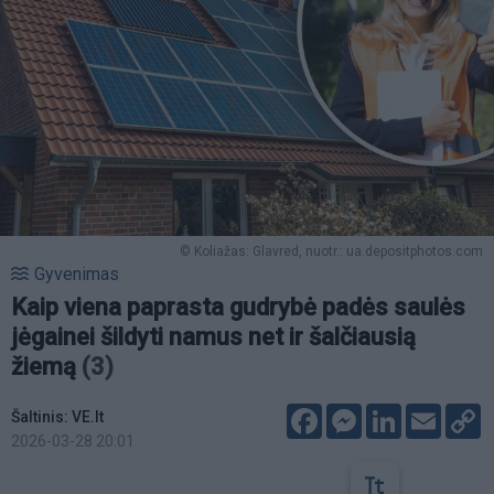
© Koliažas: Glavred, nuotr.: ua.depositphotos.com
Gyvenimas
Kaip viena paprasta gudrybė padės saulės
jėgainei šildyti namus net ir šalčiausią
žiemą
(3)
Facebook
Messenger
LinkedIn
Email
C
Šaltinis: VE.lt
L
2026-03-28 20:01