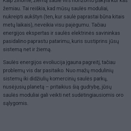
Kaip žinome, žiemą saulė virš horizonto pakyla kur kas
žemiau. Tai reiškia, kad mūsų saulės moduliai,
nukreipti aukštyn (ten, kur saulė paprastai būna kitais
metų laikais), neveikia visu pajėgumu. Tačiau
energijos ekspertas ir saulės elektrinės savininkas
pasidalino paprastu patarimu, kuris sustiprins jūsų
sistemą net ir žiemą.
Saulės energijos evoliucija įgauna pagreitį, tačiau
problemų vis dar pasitaiko. Nuo mažų modulinių
sistemų iki didžiulių komercinių saulės parkų,
nusėjusių planetą – pritaikius šią gudrybę, jūsų
saulės moduliai gali veikti net sudėtingiausiomis oro
sąlygomis.