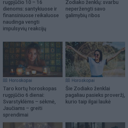
rugpjūčio 10 – 16
Zodiako ženklų: svarbu
dienoms: santykiuose ir
neperžengti savo
finansiniuose reikaluose
galimybių ribos
naudinga vengti
impulsyvių reakcijų
Horoskopai
Horoskopai
Taro kortų horoskopas
Šie Zodiako ženklai
rugpjūčio 6 dienai:
pagaliau pasieks proveržį,
Svarstyklėms – sėkmė,
kurio taip ilgai laukė
Jaučiams – greiti
sprendimai