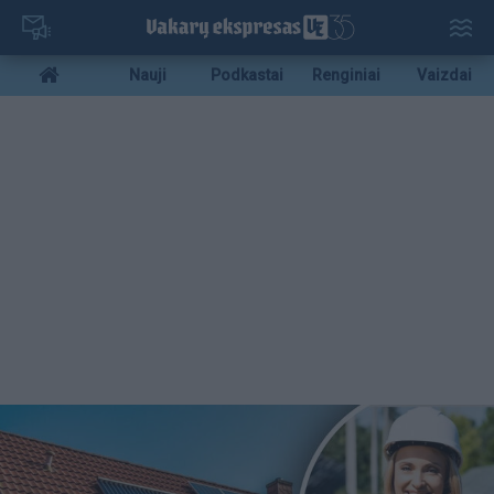
Pereiti
į
pagrindinį
Mobile
Nauji
Podkastai
Renginiai
Vaizdai
turinį
menu
bottom