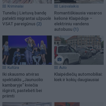
Kriminalai
Laisvalaikis
Tuneliu į Lietuvą bandę
Romantiškiausia vasaros
patekti migrantai užpuolė
kelionė Klaipėdoje –
VSAT pareigūnus
(2)
elektriniu vandens
autobusu
(1)
Kultūra
Auto
Iki skausmo atviras
Klaipėdiečių automobiliai:
spektaklis „Jaunuolio
kiek ir kokių daugiausiai
kambaryje“ kviečia
išgirsti, pastebėti bei
priimti