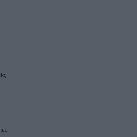
do,
riau