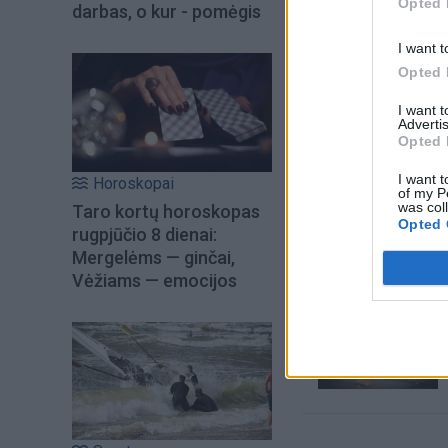
Opted 
darbas, o kur - pomėgis
I want t
Opted 
I want 
Advertis
Opted 
I want t
Horoskopai
of my P
Šiuo metu skait
was col
Taro kortų horoskopas
Opted 
rugpjūčio 8 dienai:
Mergelėms — ginčai,
Vėžiams — emocijos