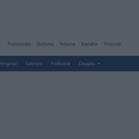
Desktop
Prenumerata
Skelbimai
Reklama
Kontaktai
Prisijungti
menu
top
Renginiai
Galerijos
Podkastai
Daugiau