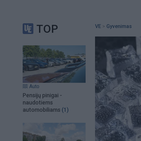
TOP
VE
>
Gyvenimas
Auto
Pensijų pinigai -
naudotiems
automobiliams
(1)