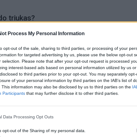
do triukas?
Not Process My Personal Information
r“ aiškina, kad ledas veikia kaip švelnus abrazyvas. Nulei
rinasi į vidines unitazo sieneles. Ši mechaninė trintis pad
to opt-out of the sale, sharing to third parties, or processing of your per
apnašas ir paviršinius nešvarumus.
formation for targeted advertising by us, please use the below opt-out s
r selection. Please note that after your opt-out request is processed y
eing interest-based ads based on personal information utilized by us or
o privalumai:
disclosed to third parties prior to your opt-out. You may separately opt-
losure of your personal information by third parties on the IAB’s list of
. This information may also be disclosed by us to third parties on the
IA
nešvarumus nuo sienelių;
Participants
that may further disclose it to other third parties.
l Data Processing Opt Outs
o opt-out of the Sharing of my personal data.