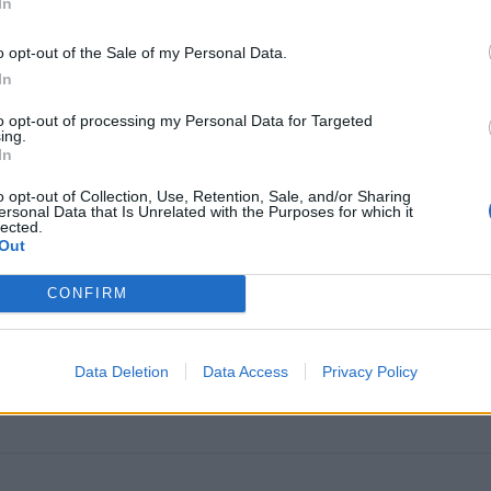
In
o opt-out of the Sale of my Personal Data.
In
to opt-out of processing my Personal Data for Targeted
ing.
In
o opt-out of Collection, Use, Retention, Sale, and/or Sharing
ersonal Data that Is Unrelated with the Purposes for which it
omiausi
lected.
Out
Mirė garsi lietuvių aktorė: „Jos vaidmenys išliks Lietuv
teatro istorijoje“
CONFIRM
Pelių ir žiurkių baubas: kas graužikus gąsdina labiau ne
Data Deletion
Data Access
Privacy Policy
nuodai