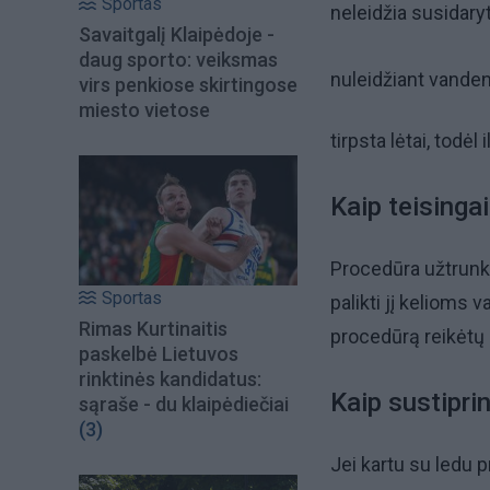
Sportas
neleidžia susidar
Savaitgalį Klaipėdoje -
daug sporto: veiksmas
nuleidžiant vanden
virs penkiose skirtingose
miesto vietose
tirpsta lėtai, todė
Kaip teisingai
Procedūra užtrunka 
Sportas
palikti jį kelioms 
Rimas Kurtinaitis
procedūrą reikėtų k
paskelbė Lietuvos
rinktinės kandidatus:
Kaip sustiprin
sąraše - du klaipėdiečiai
(3)
Jei kartu su ledu p