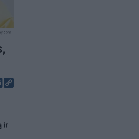
bay.com
s,
er
kedIn
Email
Copy
Link
–
 ir