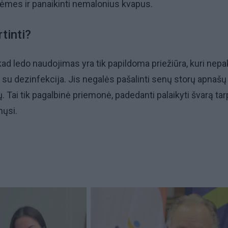
dėmes ir panaikinti nemalonius kvapus.
tinti?
kad ledo naudojimas yra tik papildoma priežiūra, kuri nepa
 su dezinfekcija. Jis negalės pašalinti senų storų apnašų
. Tai tik pagalbinė priemonė, padedanti palaikyti švarą tar
ųsi.