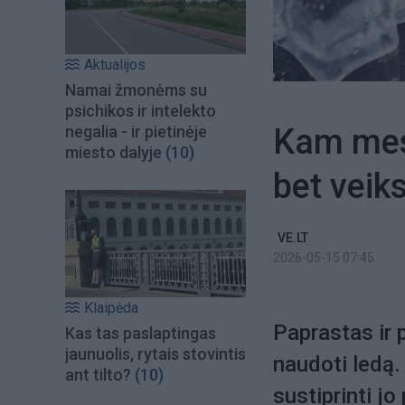
Aktualijos
Namai žmonėms su
psichikos ir intelekto
Kam mest
negalia - ir pietinėje
miesto dalyje
(10)
bet veik
VE.LT
2026-05-15 07:45
Klaipėda
Paprastas ir 
Kas tas paslaptingas
jaunuolis, rytais stovintis
naudoti ledą. 
ant tilto?
(10)
sustiprinti j