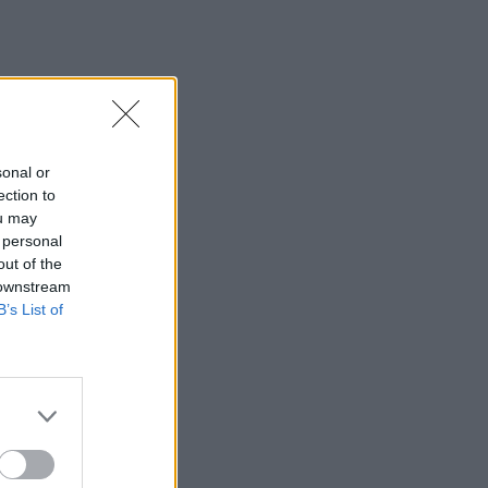
džiant
eda
sonal or
ection to
ou may
 personal
out of the
 downstream
B’s List of