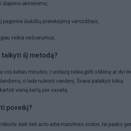
yti šlapimo akmenims;
į pagerina šiukšlių pratekėjimą vamzdžiais;
l ilgiau veikia nešvarumus.
 taikyti šį metodą?
vos kelias minutes. Į unitazą reikia įpilti stiklinę ar dvi le
valandoms, o tada nuleisti vandenį. Švarai palaikyti tokią
artoti vieną kartą per savaitę.
ti poveikį?
ridėsite šiek tiek acto arba maistinės sodos, tai padės ge