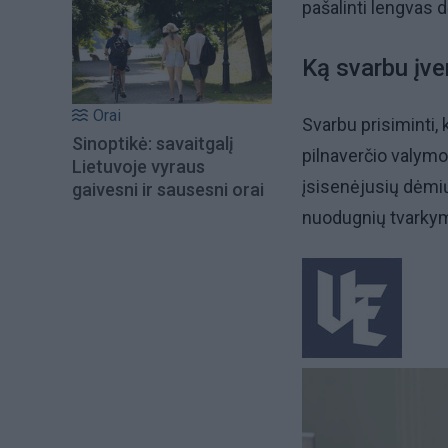
pašalinti lengvas 
Ką svarbu įver
Orai
Svarbu prisiminti, 
Sinoptikė: savaitgalį
pilnaverčio valymo
Lietuvoje vyraus
įsisenėjusių dėmių
gaivesni ir sausesni orai
nuodugnių tvarkym