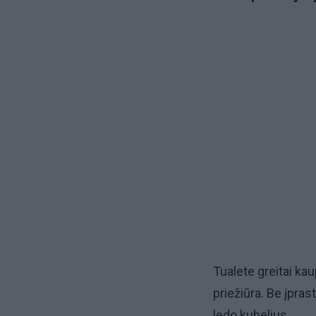
Tualete greitai kau
priežiūra. Be įpra
ledo kubelius.