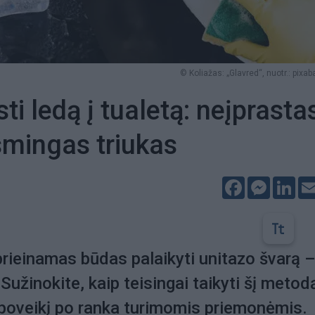
© Koliažas: „Glavred“, nuotr.: pixa
i ledą į tualetą: neįprasta
smingas triukas
Facebook
Messeng
Lin
prieinamas būdas palaikyti unitazo švarą 
Sužinokite, kaip teisingai taikyti šį metodą
o poveikį po ranka turimomis priemonėmis.