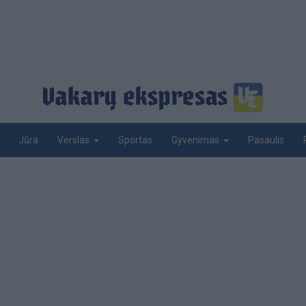
Jūra
Sportas
Pasaulis
Verslas
Gyvenimas