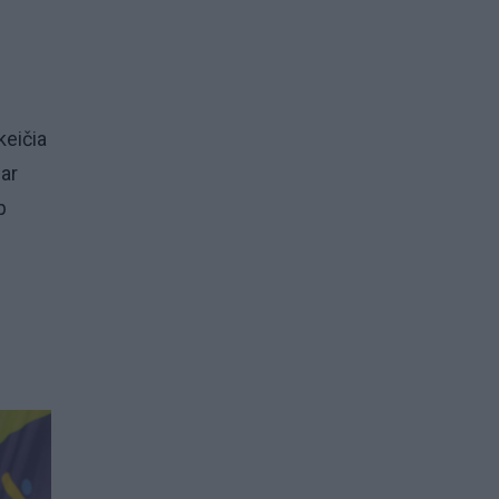
keičia
 ar
p