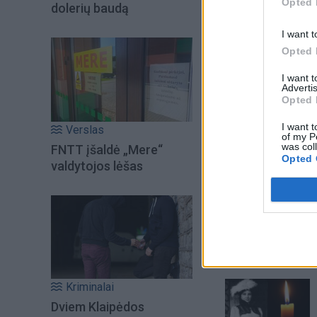
kompetencijų atit
Opted 
dolerių baudą
I want t
Opted 
I want 
Advertis
Opted 
I want t
Verslas
of my P
was col
FNTT įšaldė „Mere“
Opted 
valdytojos lėšas
Šiuo metu skait
Kriminalai
Dviem Klaipėdos