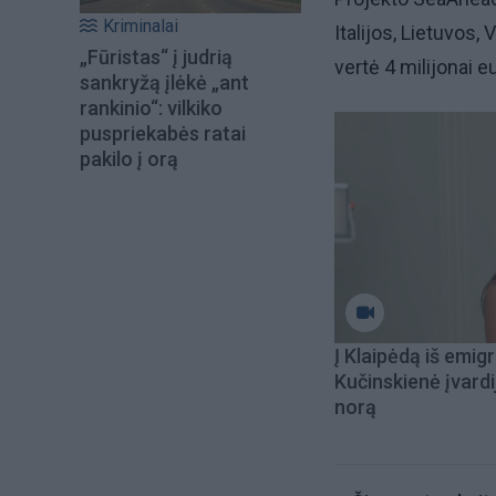
Kriminalai
Italijos, Lietuvos,
„Fūristas“ į judrią
vertė 4 milijonai e
sankryžą įlėkė „ant
rankinio“: vilkiko
puspriekabės ratai
pakilo į orą
Į Klaipėdą iš emigr
Kučinskienė įvardi
norą