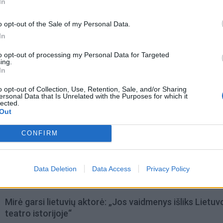
ikimą ateities ekonomikos reikalavimams.
In
o opt-out of the Sale of my Personal Data.
In
to opt-out of processing my Personal Data for Targeted
ing.
In
o opt-out of Collection, Use, Retention, Sale, and/or Sharing
ersonal Data that Is Unrelated with the Purposes for which it
lected.
Out
CONFIRM
Data Deletion
Data Access
Privacy Policy
omiausi
Mirė garsi lietuvių aktorė: „Jos vaidmenys išliks Lietuv
teatro istorijoje“