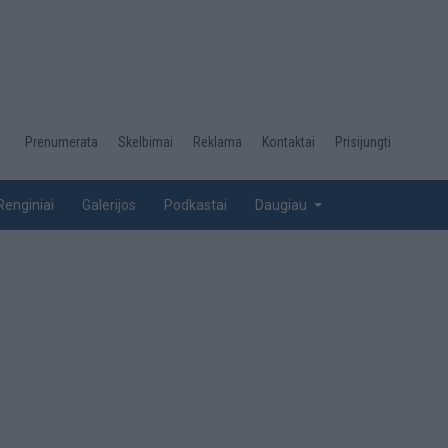
Desktop
Prenumerata
Skelbimai
Reklama
Kontaktai
Prisijungti
menu
top
Renginiai
Galerijos
Podkastai
Daugiau