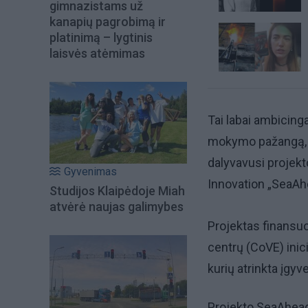
gimnazistams už
kanapių pagrobimą ir
platinimą – lygtinis
laisvės atėmimas
Tai labai ambicinga 
mokymo pažangą, i
dalyvavusi projekt
Gyvenimas
Innovation „SeaAh
Studijos Klaipėdoje Miah
atvėrė naujas galimybes
Projektas finansu
centrų (CoVE) inic
kurių atrinkta įgyve
Projekto SeaAhead 