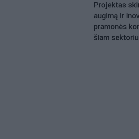
Projektas skir
augimą ir ino
pramonės kon
šiam sektoriu