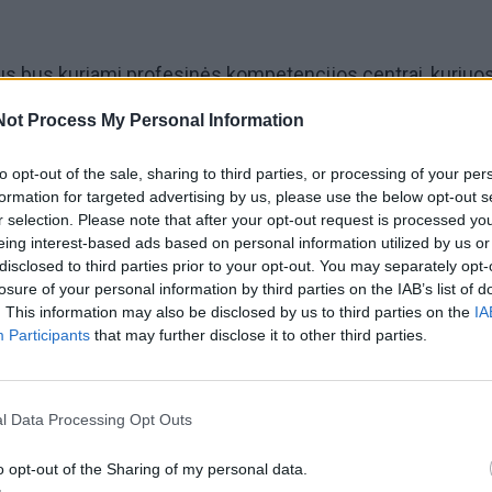
us bus kuriami profesinės kompetencijos centrai, kuriuo
etimo, verslo ir mokslo atstovai.
Not Process My Personal Information
yra orientuotas į jūrą, uostą, inžinerinę pramonę,
to opt-out of the sale, sharing to third parties, or processing of your per
formation for targeted advertising by us, please use the below opt-out s
ergetiką, todėl mums yra svarbu būti šio projekto dalimi.
r selection. Please note that after your opt-out request is processed y
eing interest-based ads based on personal information utilized by us or
head“ projekte ne tik pripažįsta mūsų centro potencialą
disclosed to third parties prior to your opt-out. You may separately opt-
losure of your personal information by third parties on the IAB’s list of
 bet ir suteikia realias galimybes būti jūrinio švietimo paž
. This information may also be disclosed by us to third parties on the
IA
iruošę dalintis žiniomis, augti ir kartu su partneriais kurt
Participants
that may further disclose it to other third parties.
itį.
l Data Processing Opt Outs
labai aišku tikslą - sukurti profesinės kompetencijos cent
i suvienys pajėgas, kad sukurtų ekosistemą, didinančią
o opt-out of the Sharing of my personal data.