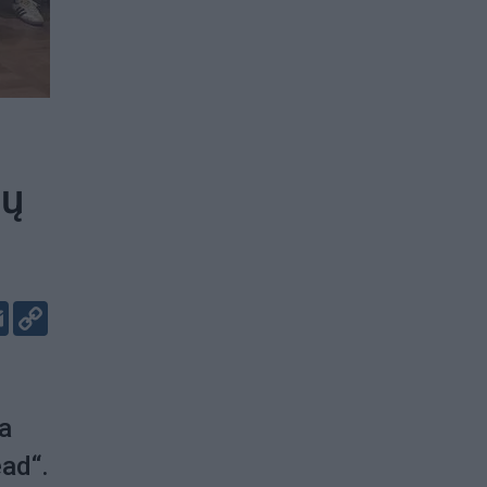
jų
er
kedIn
Email
Copy
Link
a
ead“.