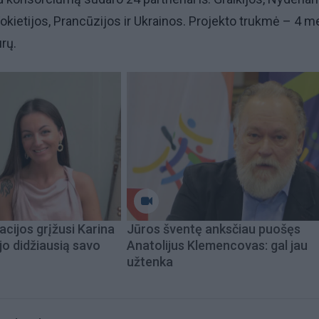
 Vokietijos, Prancūzijos ir Ukrainos. Projekto trukmė – 4 me
urų.
acijos grįžusi Karina
Jūros šventę anksčiau puošęs
jo didžiausią savo
Anatolijus Klemencovas: gal jau
užtenka