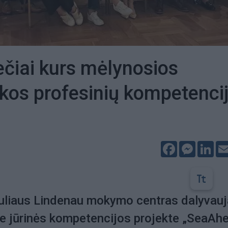
ečiai kurs mėlynosios
os profesinių kompetenci
Facebook
Messeng
Lin
uliaus Lindenau mokymo centras dalyvauj
e jūrinės kompetencijos projekte „SeaAh