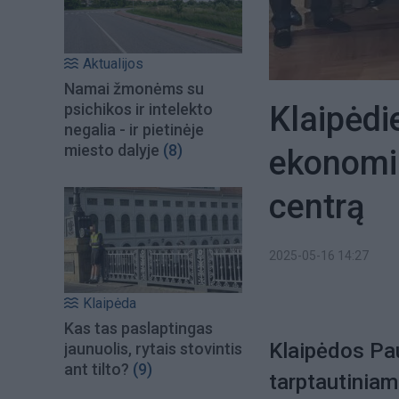
Aktualijos
Namai žmonėms su
Klaipėdi
psichikos ir intelekto
negalia - ir pietinėje
miesto dalyje
(8)
ekonomik
centrą
2025-05-16 14:27
Klaipėda
Kas tas paslaptingas
Klaipėdos Pa
jaunuolis, rytais stovintis
ant tilto?
(9)
tarptautiniam