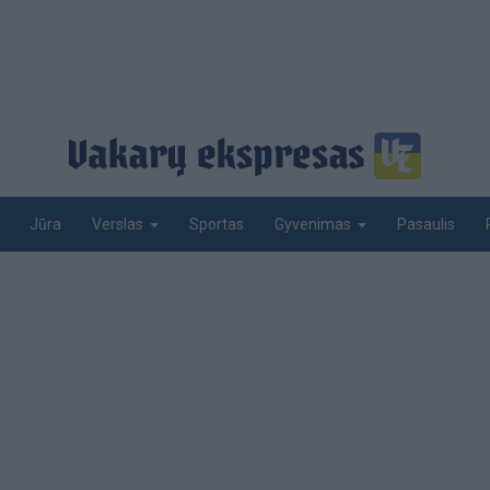
Jūra
Sportas
Pasaulis
Verslas
Gyvenimas