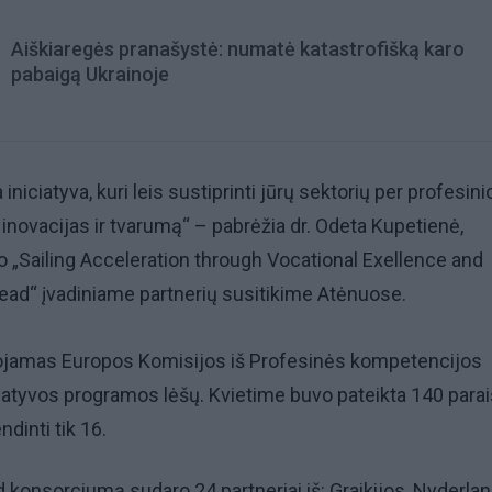
Aiškiaregės pranašystė: numatė katastrofišką karo
pabaigą Ukrainoje
iniciatyva, kuri leis sustiprinti jūrų sektorių per profesini
novacijas ir tvarumą“ – pabrėžia dr. Odeta Kupetienė,
o „Sailing Acceleration through Vocational Exellence and
ead“ įvadiniame partnerių susitikime Atėnuose.
ojamas Europos Komisijos iš Profesinės kompetencijos
iatyvos programos lėšų. Kvietime buvo pateikta 140 paraiš
ndinti tik 16.
konsorciumą sudaro 24 partneriai iš: Graikijos, Nyderlan