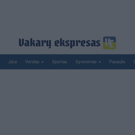
Jūra
Sportas
Pasaulis
Verslas
Gyvenimas