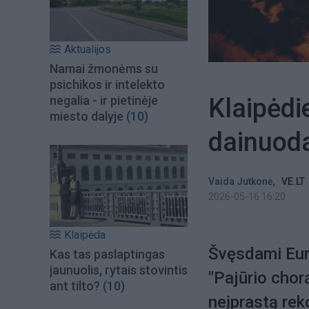
Aktualijos
Namai žmonėms su
psichikos ir intelekto
Klaipėdi
negalia - ir pietinėje
miesto dalyje
(10)
dainuod
,
Vaida Jutkonė
VE.LT
2026-05-16 16:20
Klaipėda
Švęsdami Eur
Kas tas paslaptingas
jaunuolis, rytais stovintis
"Pajūrio chor
ant tilto?
(10)
neįprastą rek