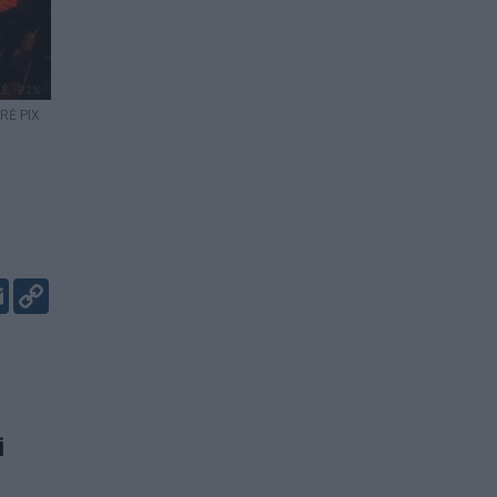
RĖ PIX
er
kedIn
Email
Copy
Link
i