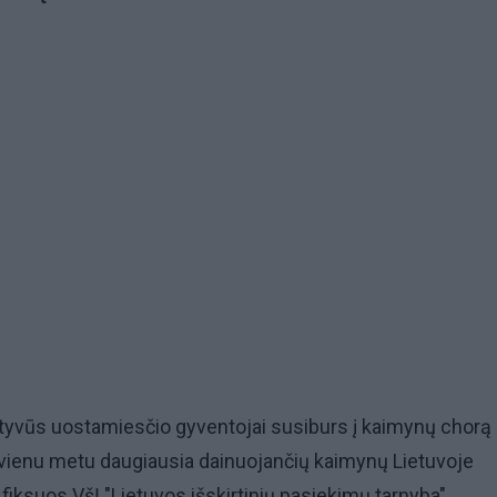
iatyvūs uostamiesčio gyventojai susiburs į kaimynų chorą 
vienu metu daugiausia dainuojančių kaimynų Lietuvoje
į fiksuos VšĮ "Lietuvos išskirtinių pasiekimų tarnyba".