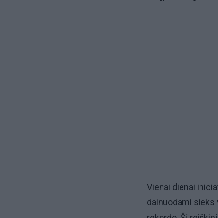
Vienai dienai inic
dainuodami sieks 
rekordo. Šį reiškin