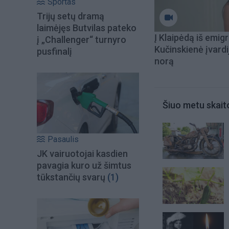
Sportas
Trijų setų dramą
laimėjęs Butvilas pateko
Į Klaipėdą iš emigr
į „Challenger“ turnyro
Kučinskienė įvardi
pusfinalį
norą
Šiuo metu skait
Pasaulis
JK vairuotojai kasdien
pavagia kuro už šimtus
tūkstančių svarų
(1)