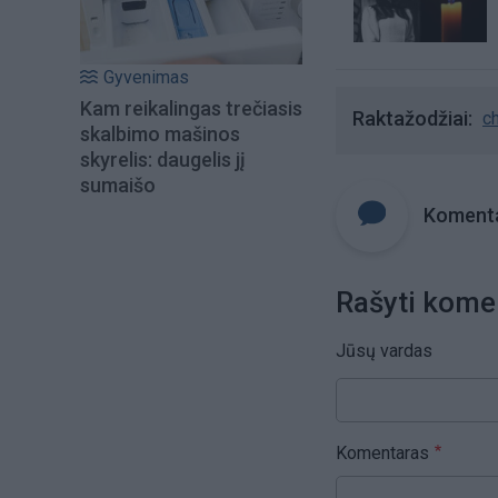
Gyvenimas
Kam reikalingas trečiasis
Raktažodžiai
c
skalbimo mašinos
skyrelis: daugelis jį
sumaišo
Komenta
Rašyti kome
Jūsų vardas
Komentaras