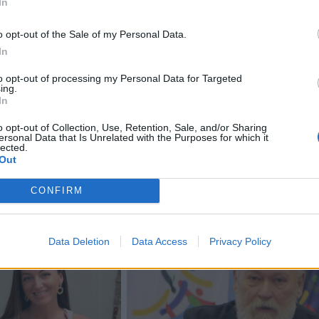
In
, kurie vaikystėje dainavo chore, bet ir tie, kurie apie tai sv
o opt-out of the Sale of my Personal Data.
 žengti pirmojo žingsnio. Europos kaimynų diena primena,
In
ia gyvenančius žmones, stiprinti bendruomeninius ryšius ir
to opt-out of processing my Personal Data for Targeted
ra būti kartu. Ateikite į šventę su kaimynu, juk kaimynas
ing.
In
s", – kviečia organizatoriai.
o opt-out of Collection, Use, Retention, Sale, and/or Sharing
ersonal Data that Is Unrelated with the Purposes for which it
lected.
Out
CONFIRM
Data Deletion
Data Access
Privacy Policy