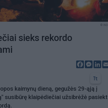
© IND
ečiai sieks rekordo
ami
Facebook
Messeng
Lin
opos kaimynų dieną, gegužės 29-ąją į
ą" susibūrę klaipėdiečiai užsibrėžė pasiekt
ordą.