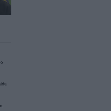
ro
aida
os