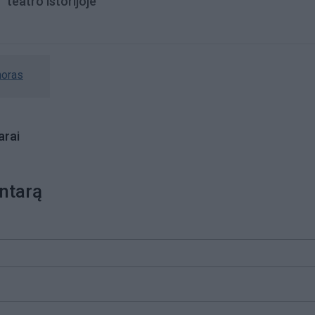
teatro istorijoje“
horas
rai
ntarą