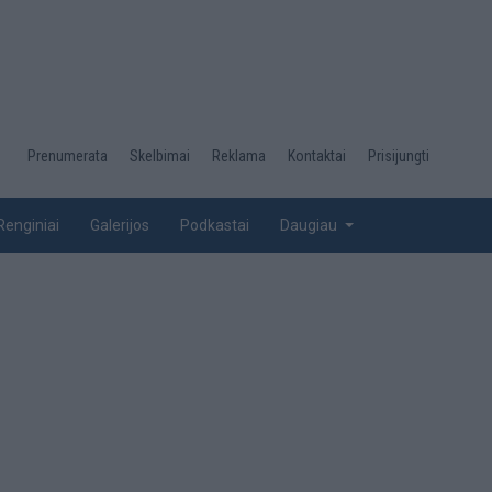
Desktop
Prenumerata
Skelbimai
Reklama
Kontaktai
Prisijungti
menu
top
Renginiai
Galerijos
Podkastai
Daugiau