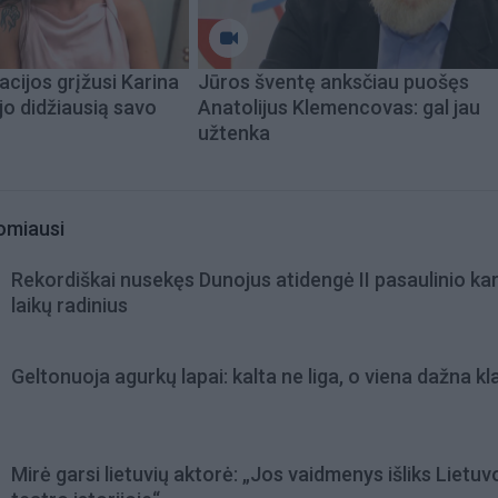
acijos grįžusi Karina
Jūros šventę anksčiau puošęs
jo didžiausią savo
Anatolijus Klemencovas: gal jau
užtenka
omiausi
Rekordiškai nusekęs Dunojus atidengė II pasaulinio ka
laikų radinius
Geltonuoja agurkų lapai: kalta ne liga, o viena dažna kl
Mirė garsi lietuvių aktorė: „Jos vaidmenys išliks Lietuv