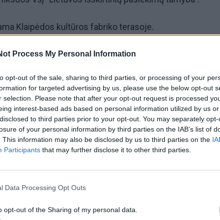
ma Klaipėdos kultūros fabriko terasoje.
briko rezidentai, jau kurį laiką čia vyksta mūsų choro
Not Process My Personal Information
istų susitikimai, tad ir išskirtinis pasiekimas bus fiksuoja
to opt-out of the sale, sharing to third parties, or processing of your per
atinome oficialaus pranešimo apie sumanymą, paskelbėme 
formation for targeted advertising by us, please use the below opt-out s
r selection. Please note that after your opt-out request is processed y
yroje. Jau dabar yra užsiregistravę daugiau nei 100
eing interest-based ads based on personal information utilized by us or
me, kad kaimynų rekordo siekime dalyvauti turėtų apie 5
disclosed to third parties prior to your opt-out. You may separately opt-
losure of your personal information by third parties on the IAB’s list of
jienų portalui VE.lt kalbėjo "Pajūrio choro" atstovė Inga
. This information may also be disclosed by us to third parties on the
IA
Participants
that may further disclose it to other third parties.
dinti nusprendė "Pajūrio choro" iniciatyvinė grupė, kvieč
mėgstančius dainuoti klaipėdiečius ir taip pažymėti Europo
l Data Processing Opt Outs
 tačiau Lietuvoje mažiau populiarią Kaimynų dieną.
o opt-out of the Sharing of my personal data.