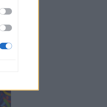
ajojo,
 kaip
 kurti